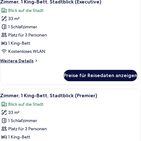
6
(Executive)
Zimmer, 1 King-Bett, Stadtblick (Executive)
Fotos
Blick auf die Stadt
für
33 m²
Zimmer,
1 King-
1 Schlafzimmer
Bett,
Platz für 3 Personen
Stadtblick
1 King-Bett
(Executive)
Kostenloses WLAN
anzeigen
Weitere
Weitere Details
Details
für
Preise für Reisedaten anzeigen
Zimmer,
1 King-
Bett,
Alle
Ein modernes Hotelzimmer mit Bett, N
5
Stadtblick
Zimmer, 1 King-Bett, Stadtblick (Premier)
Fotos
(Executive)
Blick auf die Stadt
für
33 m²
Zimmer,
1 King-
1 Schlafzimmer
Bett,
Platz für 3 Personen
Stadtblick
1 King-Bett