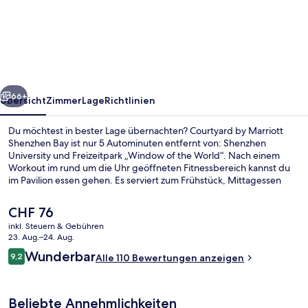
by
Marriott
Shenzhen
Bay
rück
Weiter
66+
Übersicht
Zimmer
Lage
Richtlinien
Du möchtest in bester Lage übernachten? Courtyard by Marriott
Shenzhen Bay ist nur 5 Autominuten entfernt von: Shenzhen
University und Freizeitpark „Window of the World“. Nach einem
Workout im rund um die Uhr geöffneten Fitnessbereich kannst du
im Pavilion essen gehen. Es serviert zum Frühstück, Mittagessen
und Abendessen chinesische Küche. Außerdem ist Folgendes mit
dem Auto nur 5 Minuten entfernt: Happy Valley und Splendid China
Der
CHF 76
Folk Village. Die Unterkunft ist nur einen kurzen Fußmarsch von den
aktuelle
inkl. Steuern & Gebühren
öffentlichen Verkehrsmitteln entfernt: Zur U-Bahn (U-Bahn-Station
Preis
23. Aug.–24. Aug.
High-Tech South) sind es 14 Minuten.
Lobby
beträgt
Bewertungen
Wunderbar
9,2
Alle 110 Bewertungen anzeigen
CHF 76.
9,2 von 10.
Beliebte Annehmlichkeiten