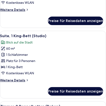
Stadtblick
Kostenloses WLAN
anzeigen
Weitere
Weitere Details
Details
für
Preise für Reisedaten anzeigen
Executive-
Suite,
1 King-
Alle
Ein modernes Hotelzimmer mit einem g
7
Bett,
Suite, 1 King-Bett (Studio)
Fotos
Stadtblick
Blick auf die Stadt
für
60 m²
Suite,
1 King-
1 Schlafzimmer
Bett
Platz für 3 Personen
(Studio)
1 King-Bett
anzeigen
Kostenloses WLAN
Weitere
Weitere Details
Details
für
Preise für Reisedaten anzeigen
Suite,
1 King-
Bett
Alle
Ein Hotelzimmer mit zwei Betten, ein
6
(Studio)