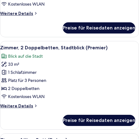
(Premier)
Kostenloses WLAN
anzeigen
Weitere
Weitere Details
Details
für
Preise für Reisedaten anzeigen
Zimmer,
1 King-
Bett,
Alle
Ein Hotelzimmer mit zwei Betten, eine
6
Stadtblick
Zimmer, 2 Doppelbetten, Stadtblick (Premier)
Fotos
(Premier)
Blick auf die Stadt
für
33 m²
Zimmer,
2 Doppelbetten,
1 Schlafzimmer
Stadtblick
Platz für 3 Personen
(Premier)
2 Doppelbetten
anzeigen
Kostenloses WLAN
Weitere
Weitere Details
Details
für
Preise für Reisedaten anzeigen
Zimmer,
2 Doppelbetten,
Stadtblick
Alle
Ein modernes Hotelzimmer mit Bett, N
6
(Premier)