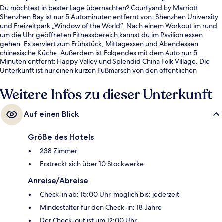
Du möchtest in bester Lage übernachten? Courtyard by Marriott
Shenzhen Bay ist nur 5 Autominuten entfernt von: Shenzhen University
und Freizeitpark „Window of the World“. Nach einem Workout im rund
um die Uhr geöffneten Fitnessbereich kannst du im Pavilion essen
gehen. Es serviert zum Frühstück, Mittagessen und Abendessen
chinesische Küche. Außerdem ist Folgendes mit dem Auto nur 5
Minuten entfernt: Happy Valley und Splendid China Folk Village. Die
Unterkunft ist nur einen kurzen Fußmarsch von den öffentlichen
Verkehrsmitteln entfernt: Zur U-Bahn (U-Bahn-Station High-Tech
South) sind es 14 Minuten.
Weitere Infos zu dieser Unterkunft
Auf einen Blick
Größe des Hotels
238 Zimmer
Erstreckt sich über 10 Stockwerke
Anreise/Abreise
Check-in ab: 15:00 Uhr, möglich bis: jederzeit
Mindestalter für den Check-in: 18 Jahre
Der Check-out ist um 12:00 Uhr