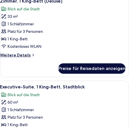
Zimmer, 1 King-Bett (Deluxe)
Fotos
Blick auf die Stadt
für
33 m²
Zimmer,
1 King-
1 Schlafzimmer
Bett
Platz für 3 Personen
(Deluxe)
1 King-Bett
anzeigen
Kostenloses WLAN
Weitere
Weitere Details
Details
für
Preise für Reisedaten anzeigen
Zimmer,
1 King-
Bett
Alle
Ein modernes Hotelzimmer mit einem gr
6
(Deluxe)
Executive-Suite, 1 King-Bett, Stadtblick
Fotos
Blick auf die Stadt
für
60 m²
Executive-
Suite,
1 Schlafzimmer
1 King-
Platz für 3 Personen
Bett,
1 King-Bett