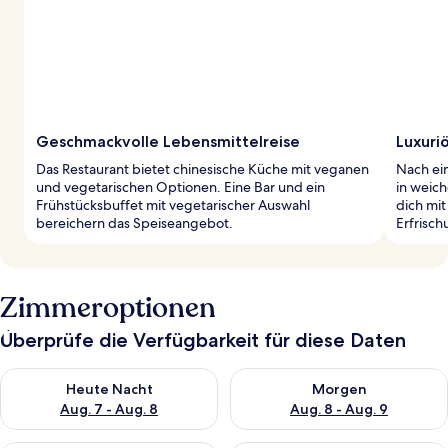
Geschmackvolle Lebensmittelreise
Luxuri
Das Restaurant bietet chinesische Küche mit veganen
Nach ei
und vegetarischen Optionen. Eine Bar und ein
in weic
Frühstücksbuffet mit vegetarischer Auswahl
dich mi
bereichern das Speiseangebot.
Erfrisc
Zimmeroptionen
Überprüfe die Verfügbarkeit für diese Daten
Überprüfe die Verfügbarkeit für heute Nacht, Aug. 7 - Aug. 8.
Überprüfe die Verfügbarkeit f
Heute Nacht
Morgen
Aug. 7 - Aug. 8
Aug. 8 - Aug. 9