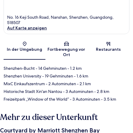
No. 16 Keji South Road, Nanshan, Shenzhen, Guangdong,
518507
Auf Karte anzeigen
Karte
In der Umgebung
Fortbewegung vor
Restaurants
Ort
Shenzhen-Bucht
- 14 Gehminuten
- 1.2 km
Shenzhen University
- 19 Gehminuten
- 1.6 km
MixC Einkaufszentrum
- 2 Autominuten
- 2.1 km
Historische Stadt Xin'an Nantou
- 3 Autominuten
- 2.8 km
Freizeitpark „Window of the World“
- 3 Autominuten
- 3.5 km
Mehr zu dieser Unterkunft
Courtyard by Marriott Shenzhen Bay