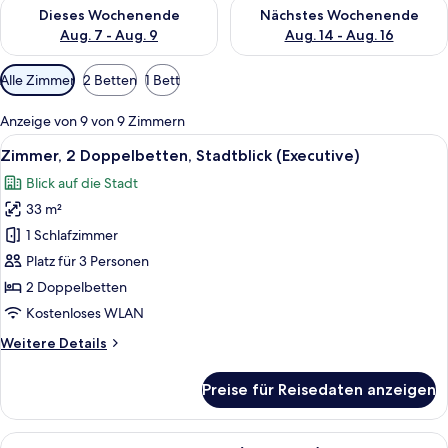
Überprüfe die Verfügbarkeit für dieses Wochenende, Aug. 7 - 
Überprüfe die Verfügbarkeit f
Dieses Wochenende
Nächstes Wochenende
Aug. 7 - Aug. 9
Aug. 14 - Aug. 16
Verfügbare
Alle Zimmer
2 Betten
1 Bett
Filter
für
Anzeige von 9 von 9 Zimmern
Zimmer
Alle
Ein Hotelzimmer mit zwei Betten, eine
7
Zimmer, 2 Doppelbetten, Stadtblick (Executive)
Fotos
Blick auf die Stadt
für
33 m²
Zimmer,
2 Doppelbetten,
1 Schlafzimmer
Stadtblick
Platz für 3 Personen
(Executive)
2 Doppelbetten
anzeigen
Kostenloses WLAN
Weitere
Weitere Details
Details
für
Preise für Reisedaten anzeigen
Zimmer,
2 Doppelbetten,
Stadtblick
Alle
Ein modernes Hotelzimmer mit einem gr