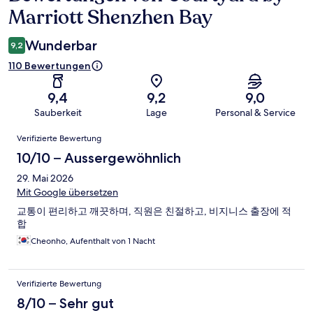
Marriott Shenzhen Bay
Wunderbar
9,2
110 Bewertungen
9,4
9,2
9,0
Sauberkeit
Lage
Personal & Service
Bewertungen
Verifizierte Bewertung
10/10 – Aussergewöhnlich
29. Mai 2026
Mit Google übersetzen
교통이 편리하고 깨끗하며, 직원은 친절하고, 비지니스 출장에 적
합
Cheonho, Aufenthalt von 1 Nacht
Verifizierte Bewertung
8/10 – Sehr gut