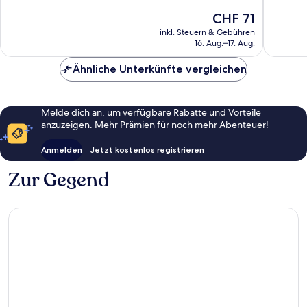
102
Aussergewöhnlich,
Der
CHF 71
Bewert
287
Preis
inkl. Steuern & Gebühren
Bewertungen
beträgt
16. Aug.–17. Aug.
CHF 71
Ähnliche Unterkünfte vergleichen
Melde dich an, um verfügbare Rabatte und Vorteile
anzuzeigen. Mehr Prämien für noch mehr Abenteuer!
Anmelden
Jetzt kostenlos registrieren
Zur Gegend