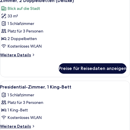
Zimmer, 2 Doppelbetten (Deluxe)
Fotos
Blick auf die Stadt
für
33 m²
Zimmer,
2 Doppelbetten
1 Schlafzimmer
(Deluxe)
Platz für 3 Personen
anzeigen
2 Doppelbetten
Kostenloses WLAN
Weitere
Weitere Details
Details
für
Preise für Reisedaten anzeigen
Zimmer,
2 Doppelbetten
(Deluxe)
Alle
Ein modernes Wohnzimmer mit einer Cou
5
Presidential-Zimmer, 1 King-Bett
Fotos
1 Schlafzimmer
für
Platz für 3 Personen
Presidential-
Zimmer,
1 King-Bett
1 King-
Kostenloses WLAN
Bett
Weitere
Weitere Details