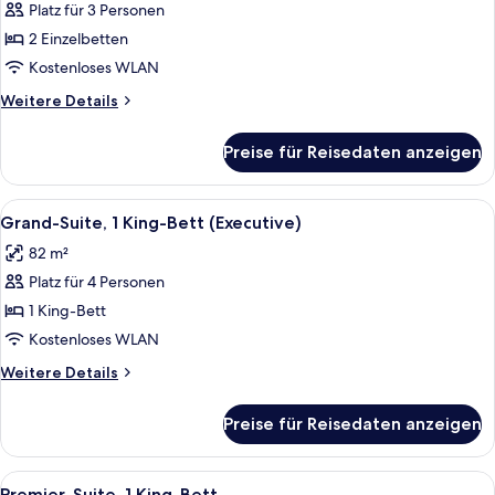
Platz für 3 Personen
Grand-
Suite,
2 Einzelbetten
2 Einzelbetten
Kostenloses WLAN
anzeigen
Weitere
Weitere Details
Details
für
Preise für Reisedaten anzeigen
Grand-
Suite,
2 Einzelbetten
Alle
Ein ordentlich bezogenes Bett mit we
4
Grand-Suite, 1 King-Bett (Executive)
Fotos
82 m²
für
Platz für 4 Personen
Grand-
Suite,
1 King-Bett
1 King-
Kostenloses WLAN
Bett
Weitere
Weitere Details
(Executive)
Details
anzeigen
für
Preise für Reisedaten anzeigen
Grand-
Suite,
1 King-
Alle
Ein modernes Hotelzimmer mit einem g
1
Bett
Premier-Suite, 1 King-Bett