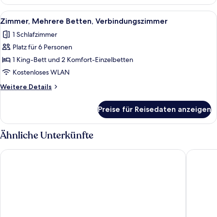
1 King-
Bett,
Alle
Minibar, Zimmersafe, Schreibtisch, V
3
Terrasse
Zimmer, Mehrere Betten, Verbindungszimmer
Fotos
1 Schlafzimmer
für
Platz für 6 Personen
Zimmer,
Mehrere
1 King-Bett und 2 Komfort-Einzelbetten
Betten,
Kostenloses WLAN
Verbindungszimmer
Weitere
Weitere Details
anzeigen
Details
für
Preise für Reisedaten anzeigen
Zimmer,
Mehrere
Betten,
Ähnliche Unterkünfte
Verbindungszimmer
Hilton Singapore Orchard
Singapor