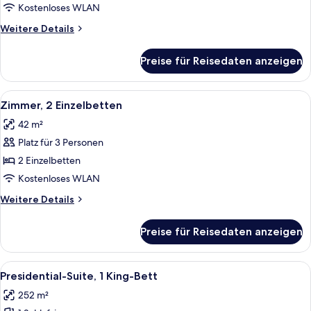
Bett
Kostenloses WLAN
anzeigen
Weitere
Weitere Details
Details
für
Preise für Reisedaten anzeigen
Zimmer,
1 King-
Bett
Alle
Ein modernes Hotelzimmer mit einem g
3
Zimmer, 2 Einzelbetten
Fotos
42 m²
für
Platz für 3 Personen
Zimmer,
2 Einzelbetten
2 Einzelbetten
anzeigen
Kostenloses WLAN
Weitere
Weitere Details
Details
für
Preise für Reisedaten anzeigen
Zimmer,
2 Einzelbetten
Alle
Ein moderner Essbereich mit einem Hol
5
Presidential-Suite, 1 King-Bett
Fotos
252 m²
für