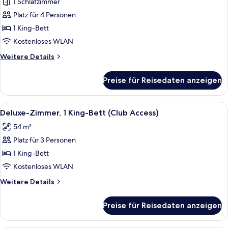
1 Schlafzimmer
Presidential-
Suite,
Platz für 4 Personen
1 King-
1 King-Bett
Bett
Kostenloses WLAN
anzeigen
Weitere
Weitere Details
Details
für
Preise für Reisedaten anzeigen
Presidential-
Suite,
1 King-
Alle
Ein modernes Hotelzimmer mit einem g
3
Bett
Deluxe-Zimmer, 1 King-Bett (Club Access)
Fotos
54 m²
für
Platz für 3 Personen
Deluxe-
Zimmer,
1 King-Bett
1 King-
Kostenloses WLAN
Bett
Weitere
Weitere Details
(Club
Details
Access)
für
Preise für Reisedaten anzeigen
Deluxe-
anzeigen
Zimmer,
1 King-