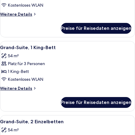
2 Einzelbetten
Kostenloses WLAN
anzeigen
Weitere
Weitere Details
Details
für
Preise für Reisedaten anzeigen
Deluxe-
Zimmer,
2 Einzelbetten
Alle
Ein modernes Hotelzimmer mit einer C
4
Grand-Suite, 1 King-Bett
Fotos
54 m²
für
Platz für 3 Personen
Grand-
Suite,
1 King-Bett
1 King-
Kostenloses WLAN
Bett
Weitere
Weitere Details
anzeigen
Details
für
Preise für Reisedaten anzeigen
Grand-
Suite,
1 King-
Alle
Ein modernes Hotelzimmer mit einem g
3
Bett
Grand-Suite, 2 Einzelbetten
Fotos
54 m²
für