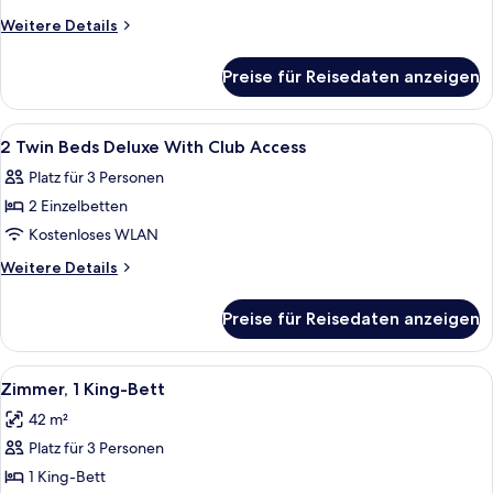
Bed
Weitere
Weitere Details
with
Details
für
Club
Preise für Reisedaten anzeigen
1
Access
King
anzeigen
Bed
Alle
Minibar, Zimmersafe, Schreibtisch, V
1
with
2 Twin Beds Deluxe With Club Access
Fotos
Club
Platz für 3 Personen
Access
für
2 Einzelbetten
2
Twin
Kostenloses WLAN
Beds
Weitere
Weitere Details
Deluxe
Details
für
With
Preise für Reisedaten anzeigen
2
Club
Twin
Access
Beds
Alle
Minibar, Zimmersafe, Schreibtisch, V
3
anzeigen
Deluxe
Zimmer, 1 King-Bett
Fotos
With
42 m²
Club
für
Access
Platz für 3 Personen
Zimmer,
1 King-
1 King-Bett