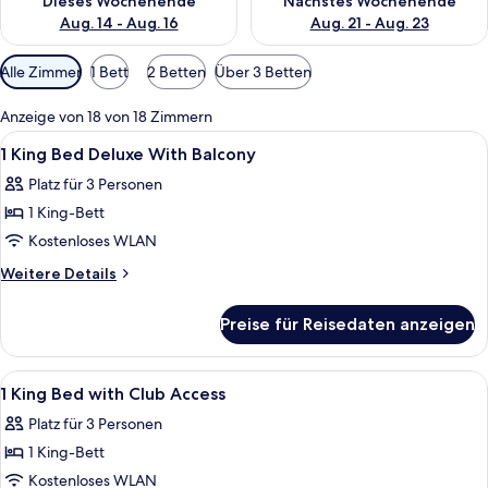
Dieses Wochenende
Nächstes Wochenende
Aug. 14 - Aug. 16
Aug. 21 - Aug. 23
Verfügbare
Alle Zimmer
1 Bett
2 Betten
Über 3 Betten
Filter
für
Anzeige von 18 von 18 Zimmern
Zimmer
Alle
Minibar, Zimmersafe, Schreibtisch, V
1
1 King Bed Deluxe With Balcony
Fotos
Platz für 3 Personen
für
1 King-Bett
1
King
Kostenloses WLAN
Bed
Weitere
Weitere Details
Deluxe
Details
für
With
Preise für Reisedaten anzeigen
1
Balcony
King
anzeigen
Bed
Alle
Eingang des Grand Hyatt Hotels mit 
1
Deluxe
1 King Bed with Club Access
Fotos
With
Platz für 3 Personen
Balcony
für
1 King-Bett
1
King
Kostenloses WLAN