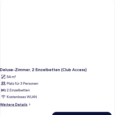
Bett
(Club
Access)
Deluxe-Zimmer, 2 Einzelbetten (Club Access)
54 m²
Platz für 3 Personen
2 Einzelbetten
Kostenloses WLAN
Weitere
Weitere Details
Details
für