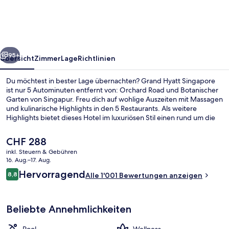
rück
Weiter
95+
Übersicht
Zimmer
Lage
Richtlinien
Du möchtest in bester Lage übernachten? Grand Hyatt Singapore
ist nur 5 Autominuten entfernt von: Orchard Road und Botanischer
Garten von Singapur. Freu dich auf wohlige Auszeiten mit Massagen
und kulinarische Highlights in den 5 Restaurants. Als weitere
Highlights bietet dieses Hotel im luxuriösen Stil einen rund um die
Uhr geöffneten Fitnessbereich, einen Garten und 2 Außenpools.
Die öffentlichen Verkehrsmittel sind nur einen kurzen Fußmarsch
Der
CHF 288
entfernt: Zur U-Bahn-Station Orchard sind es 4 Minuten und zur U-
aktuelle
inkl. Steuern & Gebühren
Bahn-Station Somerset 12 Minuten.
Preis
16. Aug.–17. Aug.
2 Bars/Lounges
beträgt
Bewertungen
Hervorragend
8,8
Alle 1'001 Bewertungen anzeigen
CHF 288.
8,8 von 10.
Beliebte Annehmlichkeiten