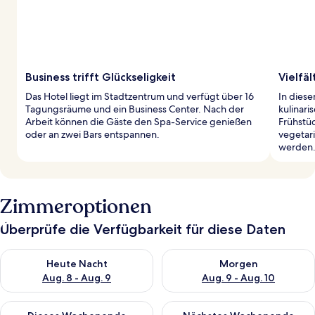
Business trifft Glückseligkeit
Vielfä
Das Hotel liegt im Stadtzentrum und verfügt über 16
In diese
Tagungsräume und ein Business Center. Nach der
kulinari
Arbeit können die Gäste den Spa-Service genießen
Frühstü
oder an zwei Bars entspannen.
vegetar
werden
Zimmeroptionen
Überprüfe die Verfügbarkeit für diese Daten
Überprüfe die Verfügbarkeit für heute Nacht, Aug. 8 - Aug. 9.
Überprüfe die Verfügbarkeit f
Heute Nacht
Morgen
Aug. 8 - Aug. 9
Aug. 9 - Aug. 10
Überprüfe die Verfügbarkeit für dieses Wochenende, Aug. 14 -
Überprüfe die Verfügbarkeit f