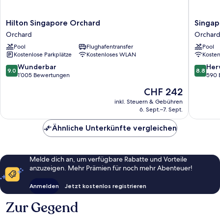
Hilton
Singapo
Hilton Singapore Orchard
Singap
Singapore
Marriott
Orchard
Orchar
Orchard
Tang
Pool
Flughafentransfer
Pool
Orchard
Plaza
Kostenlose Parkplätze
Kostenloses WLAN
Koste
Hotel
Orchard
9.0
8.8
Wunderbar
Her
9.0
8.8
von
von
1’005 Bewertungen
590 
10,
10,
Der
CHF 242
Wunderbar,
Hervorr
Preis
1’005
590
inkl. Steuern & Gebühren
beträgt
6. Sept.–7. Sept.
Bewertungen
Bewert
CHF 242
Ähnliche Unterkünfte vergleichen
Melde dich an, um verfügbare Rabatte und Vorteile
anzuzeigen. Mehr Prämien für noch mehr Abenteuer!
Anmelden
Jetzt kostenlos registrieren
Zur Gegend