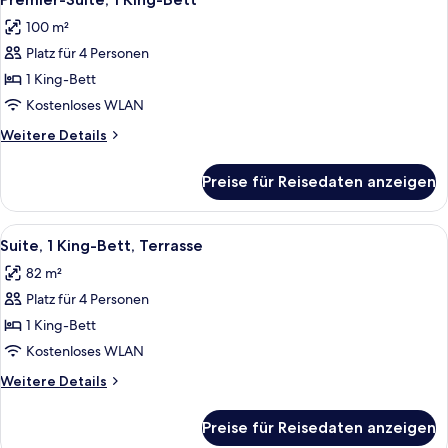
Fotos
(Executive)
100 m²
für
Platz für 4 Personen
Premier-
Suite,
1 King-Bett
1 King-
Kostenloses WLAN
Bett
Weitere
Weitere Details
anzeigen
Details
für
Preise für Reisedaten anzeigen
Premier-
Suite,
1 King-
Alle
Ein modernes Hotelzimmer mit einer C
4
Bett
Suite, 1 King-Bett, Terrasse
Fotos
82 m²
für
Platz für 4 Personen
Suite,
1 King-
1 King-Bett
Bett,
Kostenloses WLAN
Terrasse
Weitere
Weitere Details
anzeigen
Details
für
Preise für Reisedaten anzeigen
Suite,