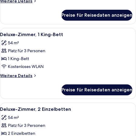
Weitere
Weitere Details
anzeigen
Details
für
Preise für Reisedaten anzeigen
Studio,
1 King-
Bett
Alle
Ein modernes Hotelzimmer mit einem g
7
(Garden)
Deluxe-Zimmer, 1 King-Bett
Fotos
54 m²
für
Platz für 3 Personen
Deluxe-
Zimmer,
1 King-Bett
1 King-
Kostenloses WLAN
Bett
Weitere
Weitere Details
anzeigen
Details
für
Preise für Reisedaten anzeigen
Deluxe-
Zimmer,
1 King-
Alle
Ein Badezimmer mit einem großen Spi
1
Bett
Deluxe-Zimmer, 2 Einzelbetten
Fotos
54 m²
für
Platz für 3 Personen
Deluxe-
Zimmer,
2 Einzelbetten