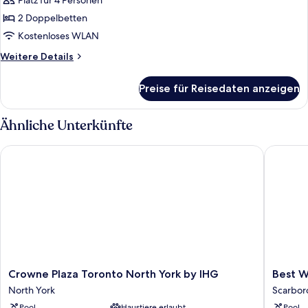
Platz für 4 Personen
2 Doppelbetten
Kostenloses WLAN
Weitere
Weitere Details
Details
für
Preise für Reisedaten anzeigen
Traditional-
Doppelzimmer,
Kühlschrank
Ähnliche Unterkünfte
Crowne Plaza Toronto North York by IHG
Best Wes
Crowne
Best
Crowne Plaza Toronto North York by IHG
Best W
Plaza
Western
North York
Scarbo
Toronto
Plus
Pool
Haustiere erlaubt
Pool