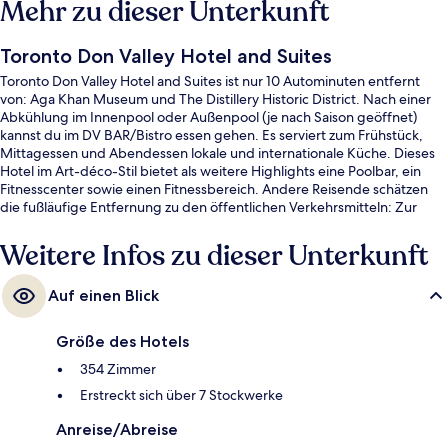
Mehr zu dieser Unterkunft
Toronto Don Valley Hotel and Suites
Toronto Don Valley Hotel and Suites ist nur 10 Autominuten entfernt
von: Aga Khan Museum und The Distillery Historic District. Nach einer
Abkühlung im Innenpool oder Außenpool (je nach Saison geöffnet)
kannst du im DV BAR/Bistro essen gehen. Es serviert zum Frühstück,
Mittagessen und Abendessen lokale und internationale Küche. Dieses
Hotel im Art-déco-Stil bietet als weitere Highlights eine Poolbar, ein
Fitnesscenter sowie einen Fitnessbereich. Andere Reisende schätzen
die fußläufige Entfernung zu den öffentlichen Verkehrsmitteln: Zur
Wynford-Station sind es 4 und zur Aga-Khan-Park-&-Museum-Station
sind es 8 Gehminuten.
Weitere Infos zu dieser Unterkunft
Auf einen Blick
Größe des Hotels
354 Zimmer
Erstreckt sich über 7 Stockwerke
Anreise/Abreise