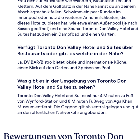
Freu dich auf Aktivitäten wie Wandern, Mountainbiken und
Klettern. Auf dem Golfplatz in der Nähe kannst du an deinem
Abschlagtechnik feilen. Schwimm ein paar Runden im
Innenpool oder nutz die weiteren Annehmlichkeiten, die
dieses Hotel zu bieten hat, wie etwa einen Außenpool (je nach
Saison geöffnet) und eine Sauna. Toronto Don Valley Hotel and
Suites hat zudem ein Dampfbad und einen Garten.
Verfügt Toronto Don Valley Hotel and Suites über
Restaurants oder gibt es welche in der Nähe?
Ja, DV BAR/Bistro bietet lokale und internationale Küche,
einen Blick auf den Garten und Speisen am Pool.
Was gibt es in der Umgebung von Toronto Don
Valley Hotel and Suites zu sehen?
Toronto Don Valley Hotel and Suites ist nur 4 Minuten zu Fuß
von Wynford-Station und 8 Minuten Fußweg von Aga Khan
Museum entfernt. Die Gegend gilt als zentral gelegen und gut
an den öffentlichen Nahverkehr angebunden.
Bewertungen von Toronto Don
Bewertungen