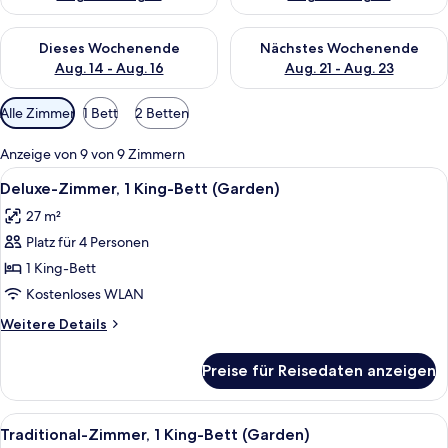
Überprüfe die Verfügbarkeit für dieses Wochenende, Aug. 14 -
Überprüfe die Verfügbarkeit f
Dieses Wochenende
Nächstes Wochenende
Aug. 14 - Aug. 16
Aug. 21 - Aug. 23
Verfügbare
Alle Zimmer
1 Bett
2 Betten
Filter
für
Anzeige von 9 von 9 Zimmern
Zimmer
Alle
Ein Hotelzimmer mit einem großen Bet
5
Deluxe-Zimmer, 1 King-Bett (Garden)
Fotos
27 m²
für
Platz für 4 Personen
Deluxe-
Zimmer,
1 King-Bett
1 King-
Kostenloses WLAN
Bett
Weitere
Weitere Details
(Garden)
Details
anzeigen
für
Preise für Reisedaten anzeigen
Deluxe-
Zimmer,
1 King-
Alle
Ein Hotelzimmer mit einem großen Bet
5
Bett
Traditional-Zimmer, 1 King-Bett (Garden)
Fotos