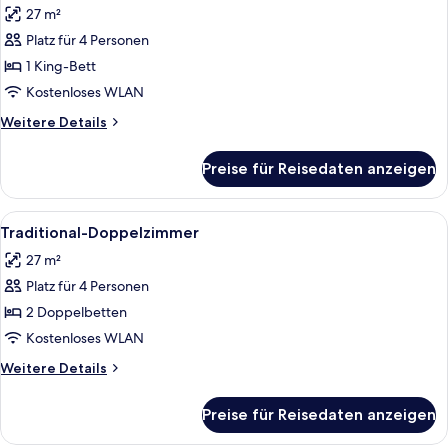
(Garden)
27 m²
für
Platz für 4 Personen
Traditional-
Zimmer,
1 King-Bett
1 King-
Kostenloses WLAN
Bett
Weitere
Weitere Details
(Garden)
Details
anzeigen
für
Preise für Reisedaten anzeigen
Traditional-
Zimmer,
1 King-
Alle
Ein Hotelzimmer mit zwei Betten, ein
6
Bett
Traditional-Doppelzimmer
Fotos
(Garden)
27 m²
für
Platz für 4 Personen
Traditional-
Doppelzimmer
2 Doppelbetten
anzeigen
Kostenloses WLAN
Weitere
Weitere Details
Details
für
Preise für Reisedaten anzeigen
Traditional-
Doppelzimmer