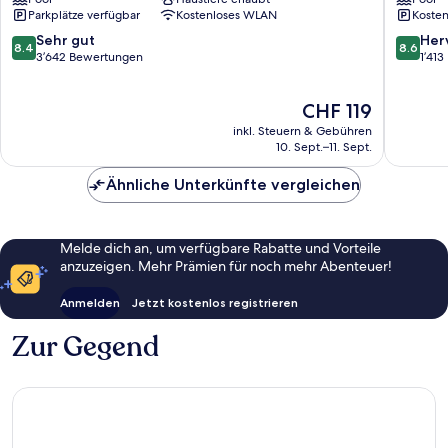
North
Executi
Parkplätze verfügbar
Kostenloses WLAN
Kosten
York
Inn
by
Scarbor
8.4
8.6
Sehr gut
Her
8.4
8.6
IHG
von
von
3’642 Bewertungen
1’41
North
10,
10,
York
Sehr
Hervorr
Der
CHF 119
gut,
1’413
Preis
3’642
Bewert
inkl. Steuern & Gebühren
beträgt
Bewertungen
10. Sept.–11. Sept.
CHF 119
Ähnliche Unterkünfte vergleichen
Melde dich an, um verfügbare Rabatte und Vorteile
anzuzeigen. Mehr Prämien für noch mehr Abenteuer!
Anmelden
Jetzt kostenlos registrieren
Zur Gegend