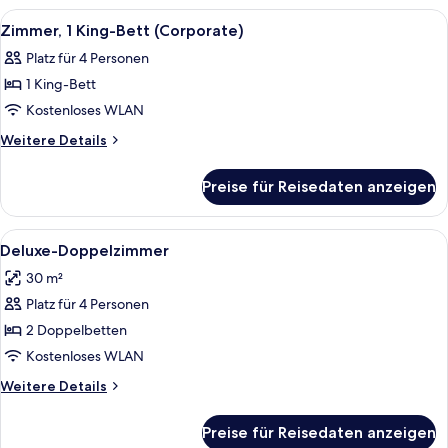
Alle
Ein Hotelzimmer mit einem großen Bet
5
Zimmer, 1 King-Bett (Corporate)
Fotos
Platz für 4 Personen
für
1 King-Bett
Zimmer,
1 King-
Kostenloses WLAN
Bett
Weitere
Weitere Details
(Corporate)
Details
für
anzeigen
Preise für Reisedaten anzeigen
Zimmer,
1 King-
Bett
Alle
Ein Hotelzimmer mit zwei Betten, ein
5
(Corporate)
Deluxe-Doppelzimmer
Fotos
30 m²
für
Platz für 4 Personen
Deluxe-
Doppelzimmer
2 Doppelbetten
anzeigen
Kostenloses WLAN
Weitere
Weitere Details
Details
für
Preise für Reisedaten anzeigen
Deluxe-