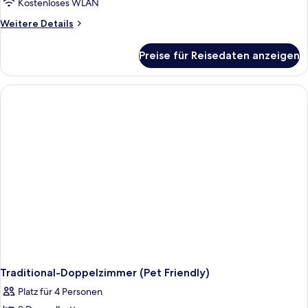
Kostenloses WLAN
Beds)
Weitere
Weitere Details
anzeigen
Details
für
Preise für Reisedaten anzeigen
Traditional-
Zimmer
(2
King
Beds)
Traditional-Doppelzimmer (Pet Friendly)
Platz für 4 Personen