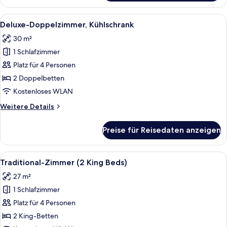
Doppelzimmer
Alle
Ein Hotelzimmer mit zwei Betten, ein
3
Deluxe-Doppelzimmer, Kühlschrank
Fotos
30 m²
für
1 Schlafzimmer
Deluxe-
Doppelzimmer,
Platz für 4 Personen
Kühlschrank
2 Doppelbetten
anzeigen
Kostenloses WLAN
Weitere
Weitere Details
Details
für
Preise für Reisedaten anzeigen
Deluxe-
Doppelzimmer,
Kühlschrank
Alle
Ein Hotelzimmer mit zwei Betten, einem
4
Traditional-Zimmer (2 King Beds)
Fotos
27 m²
für
1 Schlafzimmer
Traditional-
Zimmer
Platz für 4 Personen
(2
2 King-Betten
King