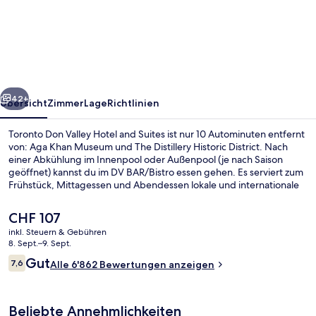
Don
Valley
Hotel
and
Suites
rück
Weiter
42+
Übersicht
Zimmer
Lage
Richtlinien
Toronto Don Valley Hotel and Suites ist nur 10 Autominuten entfernt
von: Aga Khan Museum und The Distillery Historic District. Nach
einer Abkühlung im Innenpool oder Außenpool (je nach Saison
geöffnet) kannst du im DV BAR/Bistro essen gehen. Es serviert zum
Frühstück, Mittagessen und Abendessen lokale und internationale
Küche. Dieses Hotel im Art-déco-Stil bietet als weitere Highlights
eine Poolbar, ein Fitnesscenter sowie einen Fitnessbereich. Andere
Der
CHF 107
Reisende schätzen die fußläufige Entfernung zu den öffentlichen
aktuelle
inkl. Steuern & Gebühren
Verkehrsmitteln: Zur Wynford-Station sind es 4 und zur Aga-Khan-
Preis
8. Sept.–9. Sept.
Park-&-Museum-Station sind es 8 Gehminuten.
Lobby
beträgt
Bewertungen
Gut
7,6
Alle 6'862 Bewertungen anzeigen
CHF 107.
7,6 von 10.
Beliebte Annehmlichkeiten