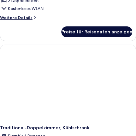
2 Doppelbetten
Kostenloses WLAN
Weitere
Weitere Details
Details
für
Preise für Reisedaten anzeigen
Traditional-
Doppelzimmer
(Pet
Friendly)
Traditional-Doppelzimmer, Kühlschrank