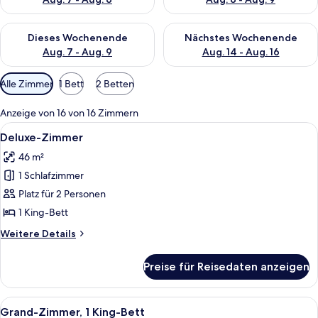
Überprüfe die Verfügbarkeit für dieses Wochenende, Aug. 7 - 
Überprüfe die Verfügbarkeit f
Dieses Wochenende
Nächstes Wochenende
Aug. 7 - Aug. 9
Aug. 14 - Aug. 16
Verfügbare
Alle Zimmer
1 Bett
2 Betten
Filter
für
Anzeige von 16 von 16 Zimmern
Zimmer
Alle
Hochwertige Bettwaren, Pillowtop-Bet
9
Deluxe-Zimmer
Fotos
46 m²
für
1 Schlafzimmer
Deluxe-
Zimmer
Platz für 2 Personen
anzeigen
1 King-Bett
Weitere
Weitere Details
Details
für
Preise für Reisedaten anzeigen
Deluxe-
Zimmer
Alle
Grand-Zimmer, 1 King-Bett
7
Grand-Zimmer, 1 King-Bett