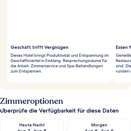
Geschäft trifft Vergnügen
Essen 
Dieses Hotel bringt Produktivität und Entspannung im
Genieße
Geschäftsviertel in Einklang. Besprechungsräume für
Restaura
die Arbeit. Zimmerservice und Spa-Behandlungen
sind. Di
zum Entspannen.
runden 
Zimmeroptionen
Überprüfe die Verfügbarkeit für diese Daten
Überprüfe die Verfügbarkeit für heute Nacht, Aug. 7 - Aug. 8.
Überprüfe die Verfügbarkeit f
Heute Nacht
Morgen
Aug. 7 - Aug. 8
Aug. 8 - Aug. 9