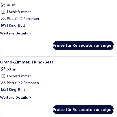
Fotos
40 m²
für
1 Schlafzimmer
Grand-
Zimmer,
Platz für 2 Personen
1 King-
1 King-Bett
Bett
Weitere
Weitere Details
anzeigen
Details
für
Preise für Reisedaten anzeigen
Grand-
Zimmer,
1 King-
Alle
Hochwertige Bettwaren, Pillowtop-Bet
9
Bett
Grand-Zimmer, 1 King-Bett
Fotos
53 m²
für
1 Schlafzimmer
Grand-
Zimmer,
Platz für 2 Personen
1 King-
1 King-Bett
Bett
Weitere
Weitere Details
anzeigen
Details
für
Preise für Reisedaten anzeigen
Grand-
Zimmer,