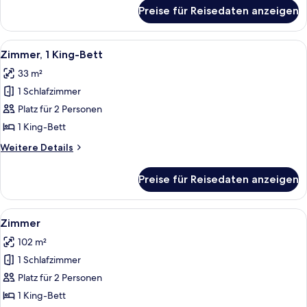
für
Preise für Reisedaten anzeigen
Premier-
Zimmer,
2 Queen-
Alle
Ein Hotelzimmer mit einem großen Bet
8
Betten
Zimmer, 1 King-Bett
Fotos
33 m²
für
1 Schlafzimmer
Zimmer,
1 King-
Platz für 2 Personen
Bett
1 King-Bett
anzeigen
Weitere
Weitere Details
Details
für
Preise für Reisedaten anzeigen
Zimmer,
1 King-
Bett
Alle
Zimmer
13
Zimmer
Fotos
102 m²
für
1 Schlafzimmer
Zimmer
anzeigen
Platz für 2 Personen
1 King-Bett