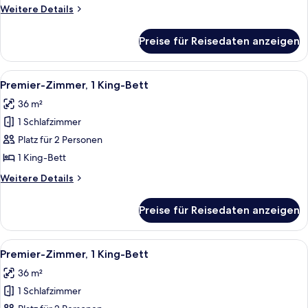
Weitere
Weitere Details
Details
für
Preise für Reisedaten anzeigen
Zimmer
Alle
Ein modernes Hotelzimmer mit einem gr
8
Premier-Zimmer, 1 King-Bett
Fotos
36 m²
für
1 Schlafzimmer
Premier-
Zimmer,
Platz für 2 Personen
1 King-
1 King-Bett
Bett
Weitere
Weitere Details
anzeigen
Details
für
Preise für Reisedaten anzeigen
Premier-
Zimmer,
1 King-
Alle
Ein modernes Hotelzimmer mit einem gr
9
Bett
Premier-Zimmer, 1 King-Bett
Fotos
36 m²
für
1 Schlafzimmer
Premier-