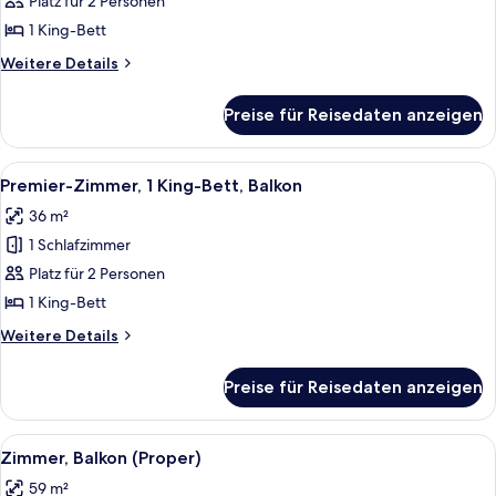
Zimmer,
Platz für 2 Personen
1 King-
1 King-Bett
Bett
Weitere
Weitere Details
anzeigen
Details
für
Preise für Reisedaten anzeigen
Premier-
Zimmer,
1 King-
Alle
Ein modernes Hotelzimmer mit einem gr
9
Bett
Premier-Zimmer, 1 King-Bett, Balkon
Fotos
36 m²
für
1 Schlafzimmer
Premier-
Zimmer,
Platz für 2 Personen
1 King-
1 King-Bett
Bett,
Weitere
Weitere Details
Balkon
Details
anzeigen
für
Preise für Reisedaten anzeigen
Premier-
Zimmer,
1 King-
Alle
Ein modernes Schlafzimmer mit einem 
12
Bett,
Zimmer, Balkon (Proper)
Fotos
Balkon
59 m²