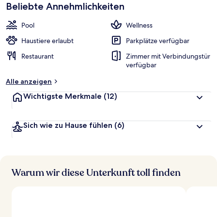
beliebt
Beliebte Annehmlichkeiten
b
e
w
Pool
Wellness
e
r
Haustiere erlaubt
Parkplätze verfügbar
t
Restaurant
Zimmer mit Verbindungstür
e
verfügbar
t
Alle anzeigen
Wichtigste Merkmale
(12)
Sich wie zu Hause fühlen
(6)
Warum wir diese Unterkunft toll finden