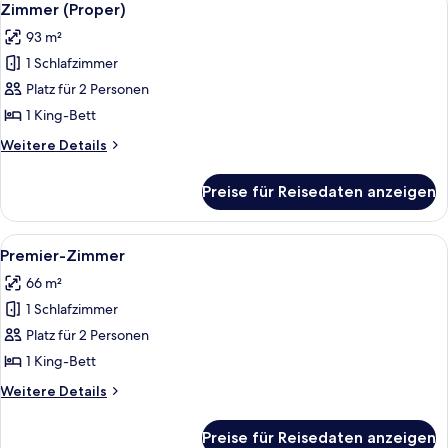
17
Betten
Zimmer (Proper)
Fotos
93 m²
für
1 Schlafzimmer
Zimmer
(Proper)
Platz für 2 Personen
anzeigen
1 King-Bett
Weitere
Weitere Details
Details
für
Preise für Reisedaten anzeigen
Zimmer
(Proper)
Alle
Flachbildfernseher
9
Premier-Zimmer
Fotos
66 m²
für
1 Schlafzimmer
Premier-
Zimmer
Platz für 2 Personen
anzeigen
1 King-Bett
Weitere
Weitere Details
Details
für
Preise für Reisedaten anzeigen
Premier-