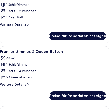
für
1 Schlafzimmer
Zimmer,
Balkon
Platz für 2 Personen
(Proper)
1 King-Bett
anzeigen
Weitere
Weitere Details
Details
für
Preise für Reisedaten anzeigen
Zimmer,
Balkon
(Proper)
Alle
Ausblick vom Zimmer
9
Premier-Zimmer, 2 Queen-Betten
Fotos
43 m²
für
1 Schlafzimmer
Premier-
Zimmer,
Platz für 4 Personen
2 Queen-
2 Queen-Betten
Betten
Weitere
Weitere Details
anzeigen
Details
für
Preise für Reisedaten anzeigen
Premier-
Zimmer,
2 Queen-
Alle
Ein Zimmer mit einem großen gerahmt