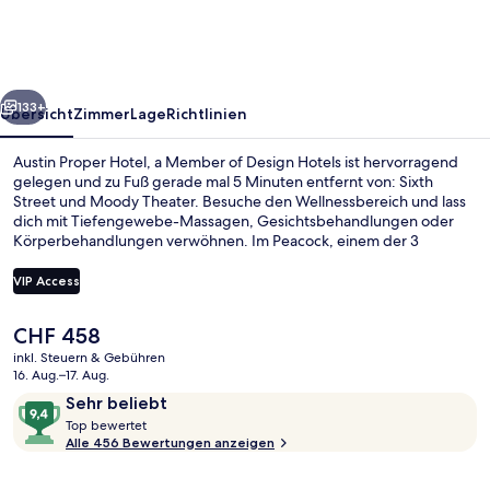
a
Member
of
rück
Weiter
Design
133+
Übersicht
Zimmer
Lage
Richtlinien
Hotels
Austin Proper Hotel, a Member of Design Hotels ist hervorragend
gelegen und zu Fuß gerade mal 5 Minuten entfernt von: Sixth
Street und Moody Theater. Besuche den Wellnessbereich und lass
dich mit Tiefengewebe-Massagen, Gesichtsbehandlungen oder
Körperbehandlungen verwöhnen. Im Peacock, einem der 3
Restaurants, wird zum Frühstück, Mittagessen und Abendessen
mediterrane Küche serviert. Als weitere Highlights bietet dieses
VIP Access
Hotel im luxuriösen Stil 3 Bars/Lounges, einen Außenpool und einen
rund um die Uhr geöffneten Fitnessbereich. Die Unterkunft ist nur
Der
CHF 458
einen kurzen Fußmarsch von den öffentlichen Verkehrsmitteln
Außenpool, geöffnet von 08:00 Uhr b
aktuelle
entfernt: Zur U-Bahn (Station Downtown) sind es 14 Minuten.
inkl. Steuern & Gebühren
Preis
16. Aug.–17. Aug.
beträgt
Bewertungen
9,4
Sehr beliebt
CHF 458.
T
von
Top bewertet
o
Alle 456 Bewertungen anzeigen
10,
p
Sehr