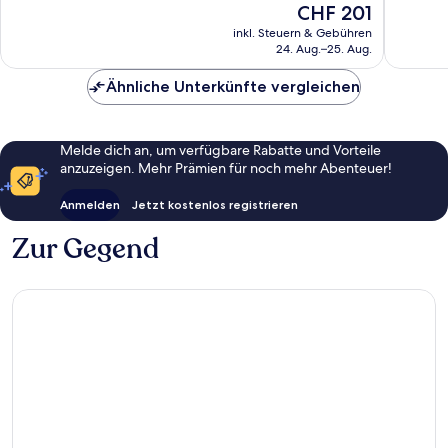
Der
CHF 201
1’171
1’008
Preis
Bewertungen
Bewert
inkl. Steuern & Gebühren
beträgt
24. Aug.–25. Aug.
CHF 201
Ähnliche Unterkünfte vergleichen
Melde dich an, um verfügbare Rabatte und Vorteile
anzuzeigen. Mehr Prämien für noch mehr Abenteuer!
Anmelden
Jetzt kostenlos registrieren
Zur Gegend