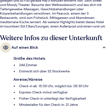
gelegen und zu Fuß gerade mal 5 Minuten entfernt von: Sixth Street
und Moody Theater. Besuche den Wellnessbereich und lass dich mit
Tiefengewebe-Massagen, Gesichtsbehandlungen oder
Körperbehandlungen verwöhnen. Im Peacock, einem der 3
Restaurants, wird zum Frühstück, Mittagessen und Abendessen
mediterrane Küche serviert. Als weitere Highlights bietet dieses Hotel
im luxuriösen Stil 3 Bars/Lounges, einen Außenpool und einen rund um
die Uhr geöffneten Fitnessbereich. Die Unterkunft ist nur einen kurzen
Fußmarsch von den öffentlichen Verkehrsmitteln entfernt: Zur U-Bahn
Weitere Infos zu dieser Unterkunft
(Station Downtown) sind es 14 Minuten.
Auf einen Blick
Größe des Hotels
244 Zimmer
Erstreckt sich über 32 Stockwerke
Anreise/Abreise
Check-in ab: 15:00 Uhr, möglich bis: 05:30 Uhr
Express-Check-in/out verfügbar
Früher Check-in unterliegt der Verfügbarkeit
Mindestalter für den Check-in: 21 Jahre