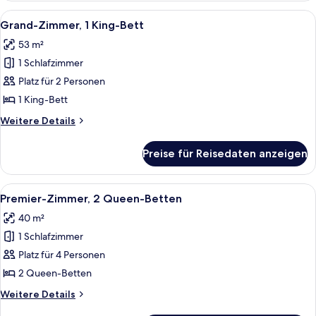
1 King-
Alle
Ein Hotelzimmer mit einem großen Bett
8
Bett
Grand-Zimmer, 1 King-Bett
Fotos
53 m²
für
1 Schlafzimmer
Grand-
Zimmer,
Platz für 2 Personen
1 King-
1 King-Bett
Bett
Weitere
Weitere Details
anzeigen
Details
für
Preise für Reisedaten anzeigen
Grand-
Zimmer,
1 King-
Alle
Ausblick vom Zimmer
9
Bett
Premier-Zimmer, 2 Queen-Betten
Fotos
40 m²
für
1 Schlafzimmer
Premier-
Zimmer,
Platz für 4 Personen
2 Queen-
2 Queen-Betten
Betten
Weitere
Weitere Details
anzeigen
Details