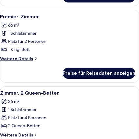
Zimmer
Alle
Flachbildfernseher
8
Premier-Zimmer
Fotos
66 m²
für
1 Schlafzimmer
Premier-
Zimmer
Platz für 2 Personen
anzeigen
1 King-Bett
Weitere
Weitere Details
Details
für
Preise für Reisedaten anzeigen
Premier-
Zimmer
Alle
Hochwertige Bettwaren, Pillowtop-Bet
8
Zimmer, 2 Queen-Betten
Fotos
36 m²
für
1 Schlafzimmer
Zimmer,
2 Queen-
Platz für 4 Personen
Betten
2 Queen-Betten
anzeigen
Weitere
Weitere Details