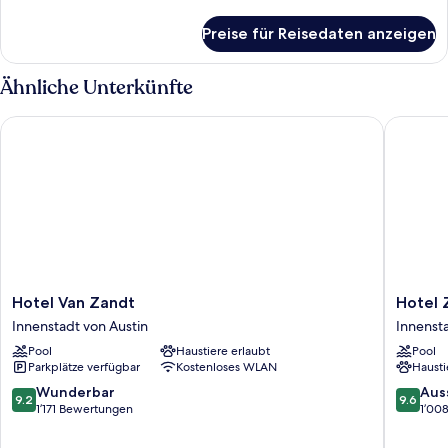
Details
für
Preise für Reisedaten anzeigen
Zimmer,
2 Queen-
Betten
Ähnliche Unterkünfte
Hotel Van Zandt
Hotel Za
Hotel
Hotel
Hotel Van Zandt
Hotel 
Van
ZaZa
Innenstadt von Austin
Innensta
Zandt
Austin
Pool
Haustiere erlaubt
Pool
Innenstadt
Innenst
Parkplätze verfügbar
Kostenloses WLAN
Hausti
von
von
Austin
Austin
9.2
9.6
Wunderbar
Aus
9.2
9.6
von
von
1’171 Bewertungen
1’00
10,
10,
Wunderbar,
Ausserg