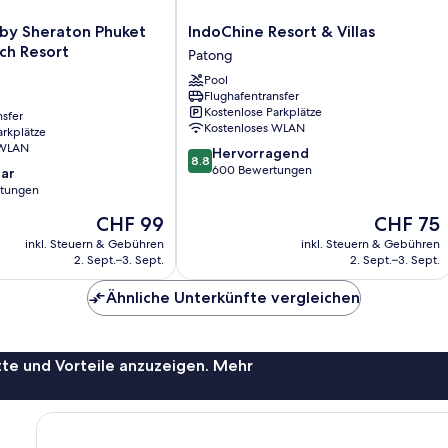
IndoChine
 by Sheraton Phuket
IndoChine Resort & Villas
Resort
ch Resort
Patong
&
Pool
Villas
Flughafentransfer
Patong
Kostenlose Parkplätze
nsfer
Kostenloses WLAN
arkplätze
 WLAN
8.8
Hervorragend
8.8
von
600 Bewertungen
ar
10,
rtungen
Hervorragend,
Der
Der
CHF 99
CHF 75
600
Preis
Preis
Bewertungen
inkl. Steuern & Gebühren
inkl. Steuern & Gebühren
beträgt
beträgt
2. Sept.–3. Sept.
2. Sept.–3. Sept.
CHF 99
CHF 75
Ähnliche Unterkünfte vergleichen
te und Vorteile anzuzeigen. Mehr