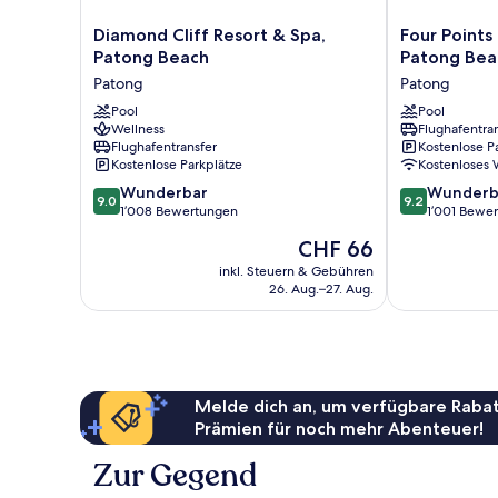
Diamond
Four
Diamond Cliff Resort & Spa,
Four Points
Cliff
Points
Patong Beach
Patong Bea
Resort
by
Patong
Patong
&
Sheraton
Spa,
Pool
Phuket
Pool
Wellness
Flughafentra
Patong
Patong
Flughafentransfer
Kostenlose P
Beach
Beach
Kostenlose Parkplätze
Kostenloses
Patong
Resort
9.0
9.2
Wunderbar
Patong
Wunderb
9.0
9.2
von
von
1’008 Bewertungen
1’001 Bewe
10,
10,
Der
CHF 66
Wunderbar,
Wunderbar,
Preis
1’008
1’001
inkl. Steuern & Gebühren
beträgt
26. Aug.–27. Aug.
Bewertungen
Bewertungen
CHF 66
Melde dich an, um verfügbare Rabat
Prämien für noch mehr Abenteuer!
Zur Gegend