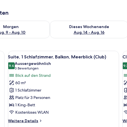
aten
 - Aug. 9.
 Verfügbarkeit für morgen, Aug. 9 - Aug. 10.
Überprüfe die Verfügbarkeit für dies
Morgen
Dieses Wochenende
g. 9 - Aug. 10
Aug. 14 - Aug. 16
einem großen Bett, einem Schreibtisch mit Fernseher und Blick auf Palmen 
Alle
Ein Hotelzimmer mit einem großen Be
Al
8
Suite, 1 Schlafzimmer, Balkon, Meerblick (Club)
Cl
Fotos
F
Aussergewöhnlich
für
9.4
f
9.
9.4 von 10
(3
3 Bewertungen
Suite,
C
Bewertungen)
Blick auf den Strand
1
Su
60 m²
Schlafzimmer,
2
1 Schlafzimmer
Balkon,
B
Platz für 3 Personen
Meerblick
(
1 King-Bett
(Club)
a
anzeigen
Kostenloses WLAN
Weitere
We
Weitere Details
We
Details
De