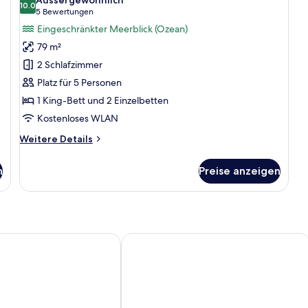
Lounge)
für
10.0
10.0 von 10
(5
5 Bewertungen
Suite,
Bewertungen)
Eingeschränkter Meerblick (Ozean)
2 Schlafzimmer
79 m²
(Ocean
2 Schlafzimmer
Coral
Platz für 5 Personen
Lounge)
1 King-Bett und 2 Einzelbetten
anzeigen
Kostenloses WLAN
Weitere
Weitere Details
Details
für
n
Preise anzeigen
Suite,
2 Schlafzimmer
(Ocean
Coral
Lounge)
y Sheraton Phuket Patong Beach Resort
IndoChine Resort & Villas