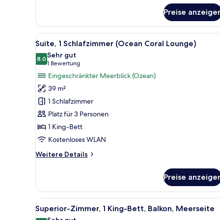
Deluxe-
Zimmer,
Preise anzeige
1 King-
Bett,
Alle
Ein Hotelzimmer mit einem gro
Balkon,
7
Suite, 1 Schlafzimmer (Ocean Coral Lounge)
Meerseite
Fotos
Sehr gut
für
8.0
8.0 von 10
(1
1 Bewertung
Suite,
Bewertung)
Eingeschränkter Meerblick (Ozean)
1
39 m²
Schlafzimmer
1 Schlafzimmer
(Ocean
Platz für 3 Personen
Coral
1 King-Bett
Lounge)
anzeigen
Kostenloses WLAN
Weitere
Weitere Details
Details
für
Preise anzeige
Suite,
1
Schlafzimmer
Alle
Ein Hotelzimmer mit einem groß
3
(Ocean
Superior-Zimmer, 1 King-Bett, Balkon, Meerseite
Fotos
Coral
Sehr gut