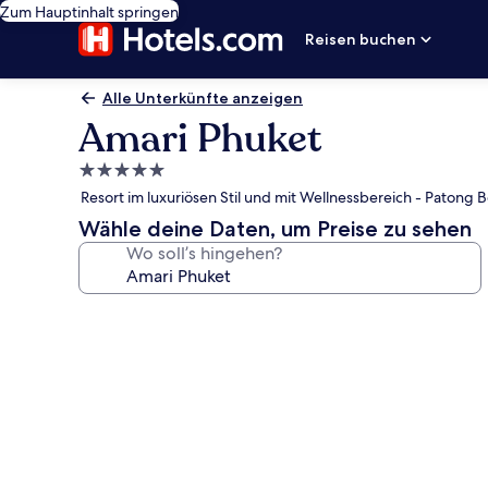
Zum Hauptinhalt springen
Reisen buchen
Alle Unterkünfte anzeigen
Amari Phuket
5.0-
Sterne-
Resort im luxuriösen Stil und mit Wellnessbereich - Patong 
Unterkunft
Wähle deine Daten, um Preise zu sehen
Wo soll’s hingehen?
Fotogalerie
von
Amari
Phuket