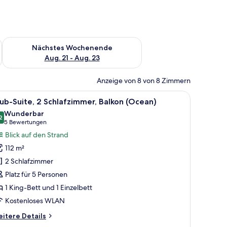
es Wochenende, Aug. 14 - Aug. 16.
Überprüfe die Verfügbarkeit für nächstes Wochenende, Aug. 2
Nächstes Wochenende
Aug. 21 - Aug. 23
Anzeige von 8 von 8 Zimmern
und Berge.
tt, Meerblick und einem Balkon mit Korbmöbeln und einem Blumenstrauß.
le
Ein modernes Hotelzimmer mit einem großen B
11
ub-Suite, 2 Schlafzimmer, Balkon (Ocean)
otos
Wunderbar
ür
2
9.2 von 10
(5
5 Bewertungen
lub-
Bewertungen)
Blick auf den Strand
ite,
112 m²
 Schlafzimmer,
2 Schlafzimmer
alkon
Platz für 5 Personen
Ocean)
1 King-Bett und 1 Einzelbett
nzeigen
Kostenloses WLAN
itere
itere Details
tails