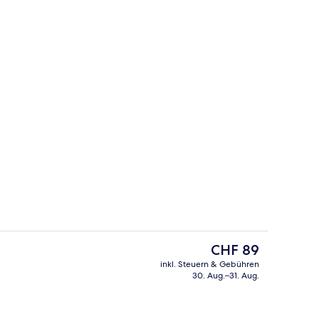
Minibar, Zimmersafe, Schreibtisch, la
nterkunft
Der
CHF 89
aktuelle
inkl. Steuern & Gebühren
Preis
30. Aug.–31. Aug.
h
Innenbereich
beträgt
CHF 89.