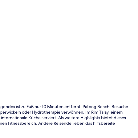
Video der U
lgendes ist zu Fuß nur 10 Minuten entfernt: Patong Beach. Besuche
rperwickeln oder Hydrotherapie verwöhnen. Im Rim Talay, einem
ternationale Küche serviert. Als weitere Highlights bietet dieses
Innenbereic
inen Fitnessbereich. Andere Reisende lieben das hilfsbereite