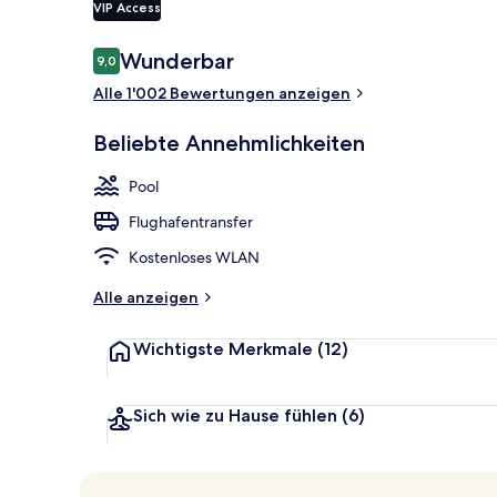
VIP Access
Bewertungen
Wunderbar
9,0
9,0 von 10.
Ausstattung 
Alle 1'002 Bewertungen anzeigen
Beliebte Annehmlichkeiten
Pool
Flughafentransfer
Kostenloses WLAN
Alle anzeigen
Wichtigste Merkmale
(12)
Sich wie zu Hause fühlen
(6)