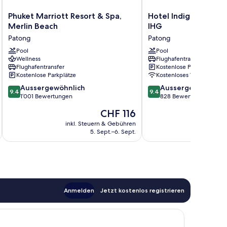
Phuket
Hotel
Phuket Marriott Resort & Spa,
Hotel Indigo Phuket
Marriott
Indigo
Merlin Beach
IHG
Resort
Phuket
Patong
Patong
&
Patong
Spa,
Pool
by
Pool
Wellness
Flughafentransfer
Merlin
IHG
Flughafentransfer
Kostenlose Parkplätze
Beach
Patong
Kostenlose Parkplätze
Kostenloses WLAN
Patong
9.4
9.4
Aussergewöhnlich
Aussergewöhnlich
9.4
9.4
von
von
1’001 Bewertungen
828 Bewertungen
10,
10,
Der
CHF 116
Aussergewöhnlich,
Aussergewöhnlich,
Preis
1’001
828
inkl. Steuern & Gebühren
inkl. S
beträgt
5. Sept.–6. Sept.
Bewertungen
Bewertungen
CHF 116
Anmelden
Jetzt kostenlos registrieren