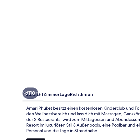
110+
Übersicht
Zimmer
Lage
Richtlinien
Amari Phuket besitzt einen kostenlosen Kinderclub und Fo
den Wellnessbereich und lass dich mit Massagen, Ganzkö
der 2 Restaurants, wird zum Mittagessen und Abendessen in
Resort im luxuriösen Stil 3 Außenpools, eine Poolbar und e
Personal und die Lage in Strandnähe.