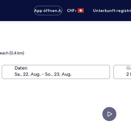
•
App öffnen
CHF
Unterkunft registr
Beach (0,4 km)
Daten
G