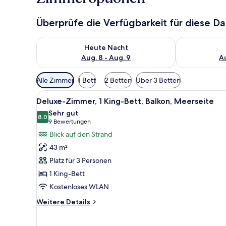
Überprüfe die Verfügbarkeit für diese D
Überprüfe die Verfügbarkeit für heute Nacht, Aug. 8
Überprüfe die
Heute Nacht
Aug. 8 - Aug. 9
Au
Verfügbare
Alle Zimmer
1 Bett
2 Betten
Über 3 Betten
Filter
Alle
Ein modernes Hotelzimmer mit 
für
8
Deluxe-Zimmer, 1 King-Bett, Balkon, Meerseite
Fotos
Zimmer
Sehr gut
für
8.0
8.0 von 10
(9
9 Bewertungen
Deluxe-
Bewertungen)
Blick auf den Strand
Zimmer,
43 m²
1 King-
Platz für 3 Personen
Bett,
1 King-Bett
Balkon,
Kostenloses WLAN
Meerseite
anzeigen
Weitere
Weitere Details
Details
für