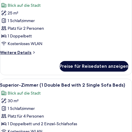
Fotos
Blick auf die Stadt
für
25 m²
Superior-
Zimmer,
1 Schlafzimmer
1
Platz für 2 Personen
Doppelbett
1 Doppelbett
anzeigen
Kostenloses WLAN
Weitere
Weitere Details
Details
für
Preise für Reisedaten anzeigen
Superior-
Zimmer,
1
Alle
Ein Hotelzimmer mit zwei Betten, ein
10
Doppelbett
Superior-Zimmer (1 Double Bed with 2 Single Sofa Beds)
Fotos
Blick auf die Stadt
für
30 m²
Superior-
Zimmer
1 Schlafzimmer
(1
Platz für 4 Personen
Double
1 Doppelbett und 2 Einzel-Schlafsofas
Bed
Kostenloses WLAN