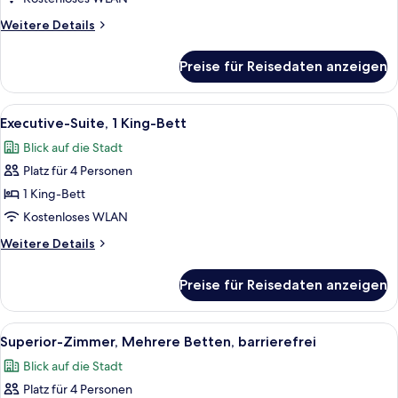
with
Weitere
Weitere Details
2
Details
Single
für
Preise für Reisedaten anzeigen
Sofa
Superior-
Zimmer
Beds)
(1
Alle
Zimmersafe, Verdunkelungsvorhänge, s
anzeigen
10
Double
Executive-Suite, 1 King-Bett
Fotos
Bed
Blick auf die Stadt
with
für
2
Platz für 4 Personen
Executive-
Single
Suite,
1 King-Bett
Sofa
1 King-
Beds)
Kostenloses WLAN
Bett
Weitere
Weitere Details
anzeigen
Details
für
Preise für Reisedaten anzeigen
Executive-
Suite,
1 King-
Alle
Ein Hotelzimmer mit Bett, Schreibtisch
6
Bett
Superior-Zimmer, Mehrere Betten, barrierefrei
Fotos
Blick auf die Stadt
für
Platz für 4 Personen
Superior-