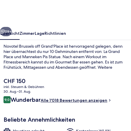
Grand'Place
rück
Weiter
119+
Übersicht
Zimmer
Lage
Richtlinien
Novotel Brussels off Grand'Place ist hervorragend gelegen, denn
hier übernachtest du nur 10 Gehminuten entfernt von: La Grand
Place und Manneken Pis Statue. Nach einem Workout im
Fitnessbereich kannst du im Gourmet Bar essen gehen. Es ist zum
Frühstück, Mittagessen und Abendessen geöffnet. Weitere
Highlights sind eine Bar/Lounge und eine Snackbar. Das hilfsbereite
Personal und die zentrale Lage erhalten tolle Bewertungen von
Der
CHF 150
anderen Reisenden. Die Unterkunft ist nur einen kurzen Fußmarsch
aktuelle
inkl. Steuern & Gebühren
von den öffentlichen Verkehrsmitteln entfernt: Zur U-Bahn läuft
Preis
30. Aug.–31. Aug.
man 7 Minuten (Station Bourse-Beurs) bzw. 7 Minuten
Tägliches Frühstücksbuffet gegen Ge
beträgt
Bewertungen
(Straßenbahnhaltestelle Palais).
Wunderbar
9,0
Alle 1'018 Bewertungen anzeigen
CHF 150.
9,0 von 10.
Beliebte Annehmlichkeiten