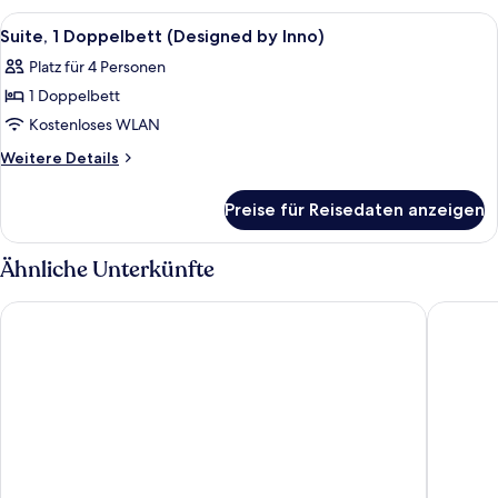
1 Doppelbett
Alle
Ein Schlafzimmer mit einem Bett, ein
7
und
Suite, 1 Doppelbett (Designed by Inno)
Fotos
Schlafsofa
Platz für 4 Personen
für
1 Doppelbett
Suite,
1
Kostenloses WLAN
Doppelbett
Weitere
Weitere Details
(Designed
Details
für
by
Preise für Reisedaten anzeigen
Suite,
Inno)
1
anzeigen
Doppelbett
Ähnliche Unterkünfte
(Designed
by
ibis Brussels off Grand Place
NH Bruss
Inno)