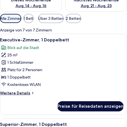
Dieses Wochenende
Nächstes Wochenende
Aug. 14 - Aug. 16
Aug. 21 - Aug. 23
Verfügbare
Alle Zimmer
1 Bett
Über 3 Betten
2 Betten
Filter
für
Anzeige von 7 von 7 Zimmern
Zimmer
Alle
Ein modernes Hotelzimmer mit einem g
7
Executive-Zimmer, 1 Doppelbett
Fotos
Blick auf die Stadt
für
25 m²
Executive-
Zimmer,
1 Schlafzimmer
1
Platz für 2 Personen
Doppelbett
1 Doppelbett
anzeigen
Kostenloses WLAN
Weitere
Weitere Details
Details
für
Preise für Reisedaten anzeigen
Executive-
Zimmer,
1
Alle
Ein Hotelzimmer mit Bett, Schreibti
9
Doppelbett
Superior-Zimmer, 1 Doppelbett