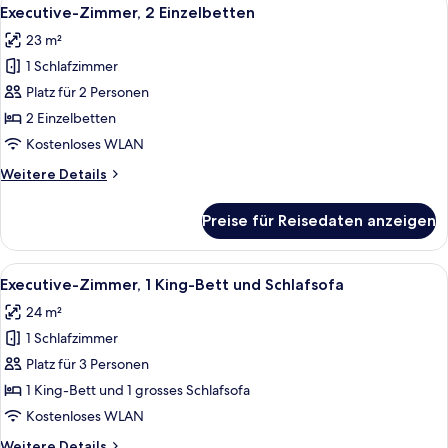
Alle
4
Bett
Executive-Zimmer, 2 Einzelbetten
Fotos
23 m²
für
1 Schlafzimmer
Executive-
Zimmer,
Platz für 2 Personen
2 Einzelbetten
2 Einzelbetten
anzeigen
Kostenloses WLAN
Weitere
Weitere Details
Details
für
Preise für Reisedaten anzeigen
Executive-
Zimmer,
2 Einzelbetten
Alle
Ein Hotelzimmer mit einem großen Bet
4
Executive-Zimmer, 1 King-Bett und Schlafsofa
Fotos
24 m²
für
1 Schlafzimmer
Executive-
Zimmer,
Platz für 3 Personen
1 King-
1 King-Bett und 1 grosses Schlafsofa
Bett
Kostenloses WLAN
und
Weitere
Weitere Details