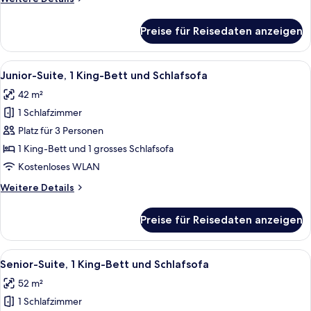
Schlafsofa
Details
anzeigen
für
Preise für Reisedaten anzeigen
Executive-
Zimmer,
1 King-
Alle
Ein Hotelzimmer mit einem großen Bett,
5
Bett
Junior-Suite, 1 King-Bett und Schlafsofa
Fotos
und
42 m²
Schlafsofa
für
1 Schlafzimmer
Junior-
Suite,
Platz für 3 Personen
1 King-
1 King-Bett und 1 grosses Schlafsofa
Bett
Kostenloses WLAN
und
Weitere
Weitere Details
Schlafsofa
Details
anzeigen
für
Preise für Reisedaten anzeigen
Junior-
Suite,
1 King-
Alle
Ein Hotelzimmer mit einer Couch, zwe
8
Bett
Senior-Suite, 1 King-Bett und Schlafsofa
Fotos
und
52 m²
Schlafsofa
für
1 Schlafzimmer
Senior-