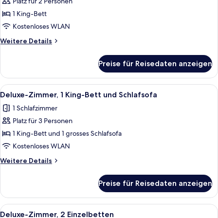
Platz für 2 Personen
Deluxe-
Zimmer,
1 King-Bett
1 King-
Kostenloses WLAN
Bett
Weitere
Weitere Details
anzeigen
Details
für
Preise für Reisedaten anzeigen
Deluxe-
Zimmer,
1 King-
Alle
Hochwertige Bettwaren, Minibar, Zimm
10
Bett
Deluxe-Zimmer, 1 King-Bett und Schlafsofa
Fotos
1 Schlafzimmer
für
Platz für 3 Personen
Deluxe-
Zimmer,
1 King-Bett und 1 grosses Schlafsofa
1 King-
Kostenloses WLAN
Bett
Weitere
Weitere Details
und
Details
Schlafsofa
für
Preise für Reisedaten anzeigen
Deluxe-
anzeigen
Zimmer,
1 King-
Alle
Hochwertige Bettwaren, Minibar, Zimm
8
Bett
Deluxe-Zimmer, 2 Einzelbetten