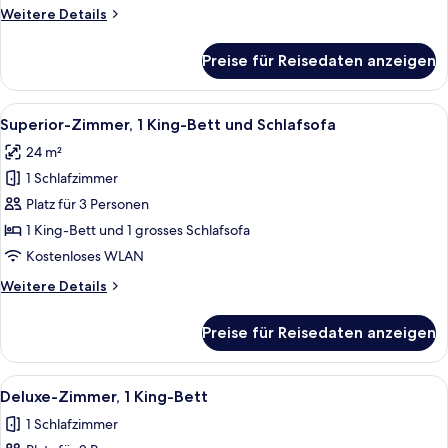
Weitere
Weitere Details
Details
für
Preise für Reisedaten anzeigen
Superior-
Zimmer,
2 Einzelbetten
Alle
Ein Hotelzimmer mit einem großen Bet
8
Superior-Zimmer, 1 King-Bett und Schlafsofa
Fotos
24 m²
für
1 Schlafzimmer
Superior-
Zimmer,
Platz für 3 Personen
1 King-
1 King-Bett und 1 grosses Schlafsofa
Bett
Kostenloses WLAN
und
Weitere
Weitere Details
Schlafsofa
Details
anzeigen
für
Preise für Reisedaten anzeigen
Superior-
Zimmer,
1 King-
Alle
Deluxe-Zimmer, 1 King-Bett
11
Bett
Deluxe-Zimmer, 1 King-Bett
Fotos
und
1 Schlafzimmer
Schlafsofa
für