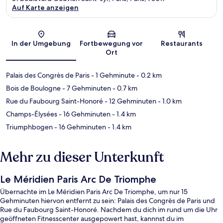
Auf Karte anzeigen
Karte
In der Umgebung
Fortbewegung vor
Restaurants
Ort
Palais des Congrès de Paris
- 1 Gehminute
- 0.2 km
Bois de Boulogne
- 7 Gehminuten
- 0.7 km
Rue du Faubourg Saint-Honoré
- 12 Gehminuten
- 1.0 km
Champs-Élysées
- 16 Gehminuten
- 1.4 km
Triumphbogen
- 16 Gehminuten
- 1.4 km
Mehr zu dieser Unterkunft
Le Méridien Paris Arc De Triomphe
Übernachte im Le Méridien Paris Arc De Triomphe, um nur 15
Gehminuten hiervon entfernt zu sein: Palais des Congrès de Paris und
Rue du Faubourg Saint-Honoré. Nachdem du dich im rund um die Uhr
geöffneten Fitnesscenter ausgepowert hast, kannnst du im