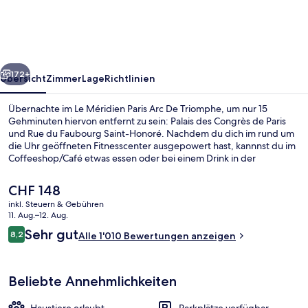
Arc
De
Triomphe
rück
Weiter
172+
Übersicht
Zimmer
Lage
Richtlinien
Übernachte im Le Méridien Paris Arc De Triomphe, um nur 15
Gehminuten hiervon entfernt zu sein: Palais des Congrès de Paris
und Rue du Faubourg Saint-Honoré. Nachdem du dich im rund um
die Uhr geöffneten Fitnesscenter ausgepowert hast, kannnst du im
Coffeeshop/Café etwas essen oder bei einem Drink in der
Bar/Lounge neue Kräfte sammeln. Eine Snackbar, eine Terrasse und
ein Garten gehören ebenfalls zum Angebot. Andere Reisende
Der
CHF 148
haben viel Gutes über das hilfsbereite Personal zu berichten. Die
aktuelle
inkl. Steuern & Gebühren
Unterkunft ist nur einen kurzen Fußmarsch von den öffentlichen
Preis
11. Aug.–12. Aug.
Verkehrsmitteln entfernt: Zur U-Bahn läuft man 3 Minuten (Bahnhof
Restaurant
beträgt
Bewertungen
Paris Neuilly-Porte-Maillot) bzw. 3 Minuten (Straßenbahnhaltestelle
Sehr gut
8,2
Alle 1'010 Bewertungen anzeigen
CHF 148.
8,2 von 10.
Anny Flore).
Beliebte Annehmlichkeiten