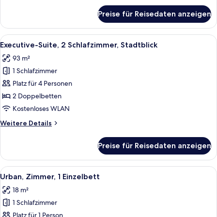
für
Preise für Reisedaten anzeigen
Senior-
Suite,
1
Alle
Executive-Suite, 2 Schlafzimmer, Stad
14
Schlafzimmer
Executive-Suite, 2 Schlafzimmer, Stadtblick
Fotos
93 m²
für
1 Schlafzimmer
Executive-
Suite,
Platz für 4 Personen
2 Schlafzimmer,
2 Doppelbetten
Stadtblick
Kostenloses WLAN
anzeigen
Weitere
Weitere Details
Details
für
Preise für Reisedaten anzeigen
Executive-
Suite,
2 Schlafzimmer,
Alle
Ein Hotelzimmer mit einem Bett, eine
7
Stadtblick
Urban, Zimmer, 1 Einzelbett
Fotos
18 m²
für
1 Schlafzimmer
Urban,
Zimmer,
Platz für 1 Person