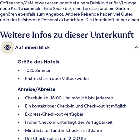
Coffeeshop/Café etwas essen oder bei einem Drink in der Bar/Lounge
neue Kräfte sammeln. Eine Snackbar, eine Terrasse und ein Garten
gehören ebenfalls zum Angebot. Andere Reisende haben viel Gutes
über das hilfsbereite Personal zu berichten. Die Unterkunft ist nur einen
kurzen Fußmarsch von den öffentlichen Verkehrsmitteln entfernt: Zur
U-Bahn läuft man 3 Minuten (Bahnhof Paris Neuilly-Porte-Maillot) bzw.
Weitere Infos zu dieser Unterkunft
3 Minuten (Straßenbahnhaltestelle Anny Flore).
Auf einen Blick
Größe des Hotels
1025 Zimmer
Erstreckt sich über 9 Stockwerke
Anreise/Abreise
Check-in ab: 16:00 Uhr, möglich bis: jederzeit
Ein kontaktloser Check-in und Check-out ist möglich
Express-Check-out verfügbar
Früher Check-in unterliegt der Verfügbarkeit
Mindestalter für den Check-in: 18 Jahre
Der Check-out ist um 12:00 Uhr