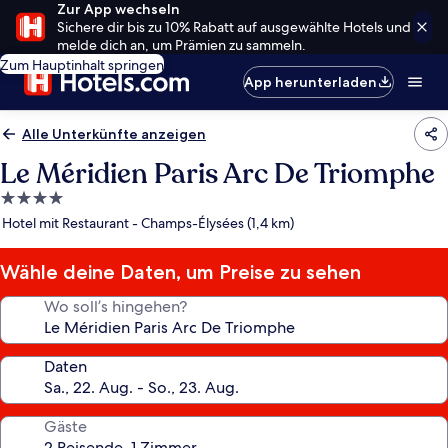
Zur App wechseln
Sichere dir bis zu 10% Rabatt auf ausgewählte Hotels und
melde dich an, um Prämien zu sammeln.
Zum Hauptinhalt springen
App herunterladen
Alle Unterkünfte anzeigen
Le Méridien Paris Arc De Triomphe
4.0-
Sterne-
Hotel mit Restaurant - Champs-Élysées (1,4 km)
Unterkunft
Wähle deine Daten, um Preise zu sehen
Wo soll’s hingehen?
Daten
Gäste