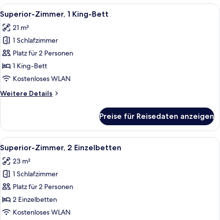
1 King-
Alle
Hochwertige Bettwaren, Minibar, Zimm
9
Bett
Superior-Zimmer, 1 King-Bett
Fotos
21 m²
für
1 Schlafzimmer
Superior-
Zimmer,
Platz für 2 Personen
1 King-
1 King-Bett
Bett
Kostenloses WLAN
anzeigen
Weitere
Weitere Details
Details
für
Preise für Reisedaten anzeigen
Superior-
Zimmer,
1 King-
Alle
Ein Hotelzimmer mit zwei Betten, einem
7
Bett
Superior-Zimmer, 2 Einzelbetten
Fotos
23 m²
für
1 Schlafzimmer
Superior-
Zimmer,
Platz für 2 Personen
2 Einzelbetten
2 Einzelbetten
anzeigen
Kostenloses WLAN