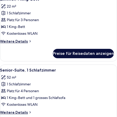
Fotos
22 m²
für
1 Schlafzimmer
Zimmer,
1 King-
Platz für 3 Personen
Bett
1 King-Bett
anzeigen
Kostenloses WLAN
Weitere
Weitere Details
Details
für
Preise für Reisedaten anzeigen
Zimmer,
1 King-
Bett
Alle
Ein modernes Hotelzimmer mit einer Co
6
Senior-Suite, 1 Schlafzimmer
Fotos
52 m²
für
1 Schlafzimmer
Senior-
Suite,
Platz für 4 Personen
1
1 King-Bett und 1 grosses Schlafsofa
Schlafzimmer
Kostenloses WLAN
anzeigen
Weitere
Weitere Details
Details