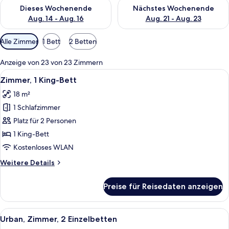
Überprüfe die Verfügbarkeit für dieses Wochenende, Aug. 14 -
Überprüfe die Verfügbarkeit f
Dieses Wochenende
Nächstes Wochenende
Aug. 14 - Aug. 16
Aug. 21 - Aug. 23
Verfügbare
Alle Zimmer
1 Bett
2 Betten
Filter
für
Anzeige von 23 von 23 Zimmern
Zimmer
Alle
Ein modernes Hotelzimmer mit einem 
10
Zimmer, 1 King-Bett
Fotos
18 m²
für
1 Schlafzimmer
Zimmer,
1 King-
Platz für 2 Personen
Bett
1 King-Bett
anzeigen
Kostenloses WLAN
Weitere
Weitere Details
Details
für
Preise für Reisedaten anzeigen
Zimmer,
1 King-
Bett
Alle
Ein Hotelzimmer mit zwei Betten, ein
10
Urban, Zimmer, 2 Einzelbetten
Fotos