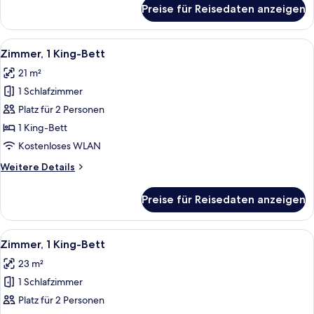
für
Preise für Reisedaten anzeigen
Familienzimmer,
1
Doppelbett
Alle
Ein modernes Hotelzimmer mit einem g
8
Zimmer, 1 King-Bett
Fotos
21 m²
für
1 Schlafzimmer
Zimmer,
1 King-
Platz für 2 Personen
Bett
1 King-Bett
anzeigen
Kostenloses WLAN
Weitere
Weitere Details
Details
für
Preise für Reisedaten anzeigen
Zimmer,
1 King-
Bett
Alle
Ein modernes Hotelzimmer mit einem 
14
Zimmer, 1 King-Bett
Fotos
23 m²
für
1 Schlafzimmer
Zimmer,
1 King-
Platz für 2 Personen