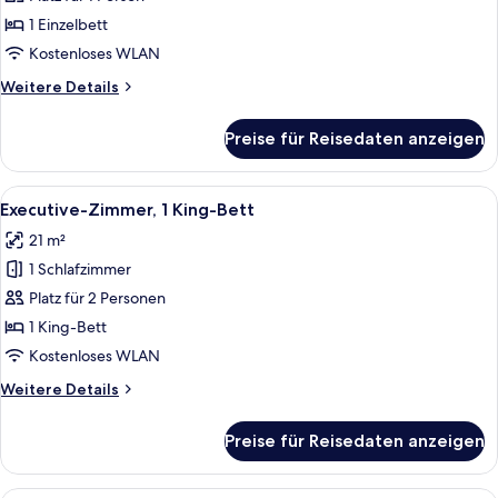
1 Einzelbett
1 Einzelbett
anzeigen
Kostenloses WLAN
Weitere
Weitere Details
Details
für
Preise für Reisedaten anzeigen
Urban,
Zimmer,
1 Einzelbett
Alle
Ein Hotelzimmer mit einem großen Bett
4
Executive-Zimmer, 1 King-Bett
Fotos
21 m²
für
1 Schlafzimmer
Executive-
Zimmer,
Platz für 2 Personen
1 King-
1 King-Bett
Bett
Kostenloses WLAN
anzeigen
Weitere
Weitere Details
Details
für
Preise für Reisedaten anzeigen
Executive-
Zimmer,
1 King-
Ein Hotelzimmer mit zwei Betten, eine