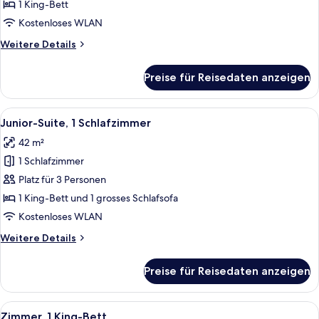
Bett
1 King-Bett
anzeigen
Kostenloses WLAN
Weitere
Weitere Details
Details
für
Preise für Reisedaten anzeigen
Zimmer,
1 King-
Bett
Alle
Ein modernes Hotelzimmer mit einem w
8
Junior-Suite, 1 Schlafzimmer
Fotos
42 m²
für
1 Schlafzimmer
Junior-
Suite,
Platz für 3 Personen
1
1 King-Bett und 1 grosses Schlafsofa
Schlafzimmer
Kostenloses WLAN
anzeigen
Weitere
Weitere Details
Details
für
Preise für Reisedaten anzeigen
Junior-
Suite,
1
Alle
Ein modernes Hotelzimmer mit einem g
7
Schlafzimmer
Zimmer, 1 King-Bett