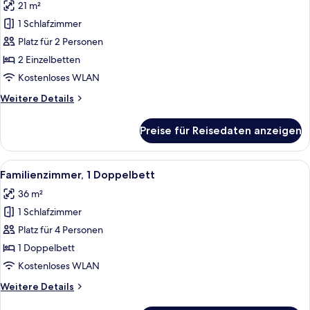
21 m²
für
1 Schlafzimmer
Urban,
Zimmer,
Platz für 2 Personen
2 Einzelbetten
2 Einzelbetten
anzeigen
Kostenloses WLAN
Weitere
Weitere Details
Details
für
Preise für Reisedaten anzeigen
Urban,
Zimmer,
2 Einzelbetten
Alle
Ein modernes Hotelzimmer mit einem g
7
Familienzimmer, 1 Doppelbett
Fotos
36 m²
für
1 Schlafzimmer
Familienzimmer,
1
Platz für 4 Personen
Doppelbett
1 Doppelbett
anzeigen
Kostenloses WLAN
Weitere
Weitere Details
Details