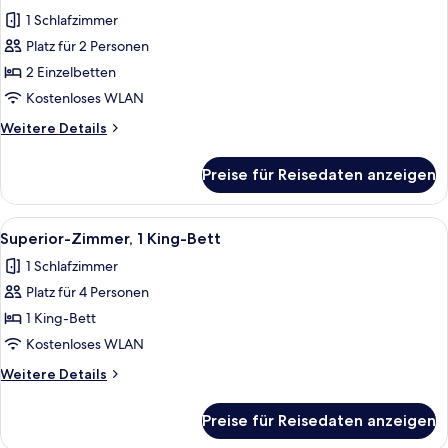
Fotos
und
1 Schlafzimmer
Schlafsofa
für
Platz für 2 Personen
Deluxe-
Zimmer,
2 Einzelbetten
2 Einzelbetten
Kostenloses WLAN
anzeigen
Weitere
Weitere Details
Details
für
Preise für Reisedaten anzeigen
Deluxe-
Zimmer,
2 Einzelbetten
Alle
Superior-Zimmer, 1 King-Bett
5
Superior-Zimmer, 1 King-Bett
Fotos
1 Schlafzimmer
für
Platz für 4 Personen
Superior-
Zimmer,
1 King-Bett
1 King-
Kostenloses WLAN
Bett
Weitere
Weitere Details
anzeigen
Details
für
Preise für Reisedaten anzeigen
Superior-
Zimmer,