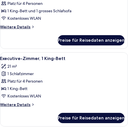
Suite,
Platz für 4 Personen
1 King-
1 King-Bett und 1 grosses Schlafsofa
Bett
Kostenloses WLAN
und
Weitere
Weitere Details
Schlafsofa
Details
anzeigen
für
Preise für Reisedaten anzeigen
Senior-
Suite,
1 King-
Alle
Ein Hotelzimmer mit einem großen Bett
4
Bett
Executive-Zimmer, 1 King-Bett
Fotos
und
21 m²
Schlafsofa
für
1 Schlafzimmer
Executive-
Zimmer,
Platz für 4 Personen
1 King-
1 King-Bett
Bett
Kostenloses WLAN
anzeigen
Weitere
Weitere Details
Details
für
Preise für Reisedaten anzeigen
Executive-
Zimmer,