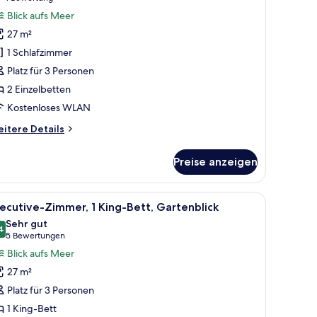
eluxe-
Bewertung)
Blick aufs Meer
immer,
27 m²
 Einzelbetten,
1 Schlafzimmer
artenblick
Platz für 3 Personen
nzeigen
2 Einzelbetten
Kostenloses WLAN
itere
itere Details
tails
r
Preise anzeigen
luxe-
mmer,
Einzelbetten,
it Meerblick.
, einem Schreibtisch mit Stuhl und einem Balkon mit Meerblick.
le
Ein Hotelzimmer mit großem Fenster, einem Be
6
rtenblick
ecutive-Zimmer, 1 King-Bett, Gartenblick
otos
Sehr gut
ür
4
8.4 von 10
(5
5 Bewertungen
xecutive-
Bewertungen)
Blick aufs Meer
immer,
27 m²
King-
Platz für 3 Personen
ett,
1 King-Bett
artenblick