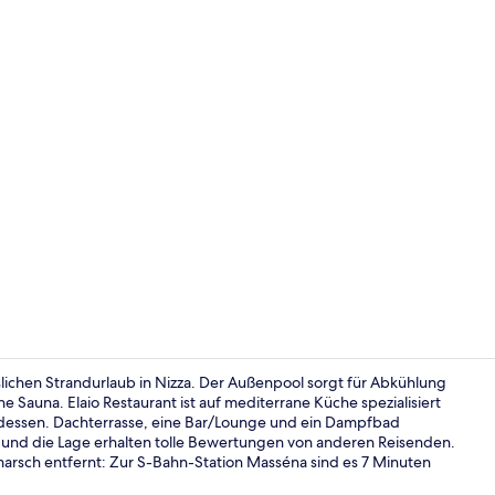
Influencer-V
slichen Strandurlaub in Nizza. Der Außenpool sorgt für Abkühlung
 Sauna. Elaio Restaurant ist auf mediterrane Küche spezialisiert
ndessen. Dachterrasse, eine Bar/Lounge und ein Dampfbad
Aussenberei
l und die Lage erhalten tolle Bewertungen von anderen Reisenden.
ßmarsch entfernt: Zur S-Bahn-Station Masséna sind es 7 Minuten