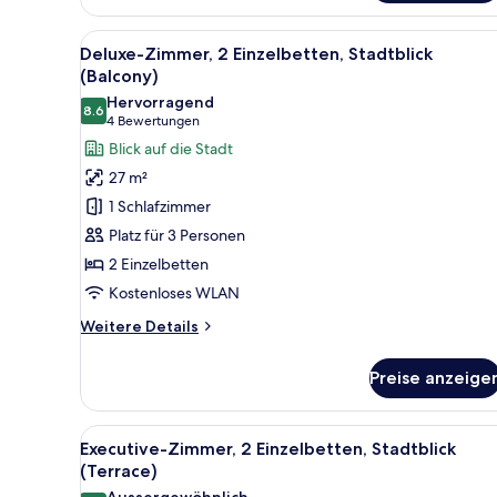
1 King-
Bett,
Alle
Ein Hotelzimmer mit zwei Bett
Blick
10
Deluxe-Zimmer, 2 Einzelbetten, Stadtblick
auf
Fotos
(Balcony)
den
für
Innenhof
Hervorragend
8.6
Deluxe-
8.6 von 10
(4
4 Bewertungen
Zimmer,
Bewertungen)
Blick auf die Stadt
2 Einzelbetten,
27 m²
Stadtblick
1 Schlafzimmer
(Balcony)
Platz für 3 Personen
anzeigen
2 Einzelbetten
Kostenloses WLAN
Weitere
Weitere Details
Details
für
Preise anzeige
Deluxe-
Zimmer,
2 Einzelbetten,
Alle
Ein Hotelzimmer mit großem Fe
9
Stadtblick
Executive-Zimmer, 2 Einzelbetten, Stadtblick
Fotos
(Balcony)
(Terrace)
für
Aussergewöhnlich