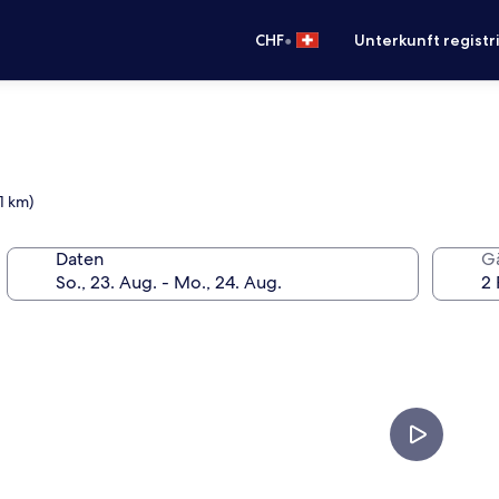
•
CHF
Unterkunft registr
1 km)
Daten
G