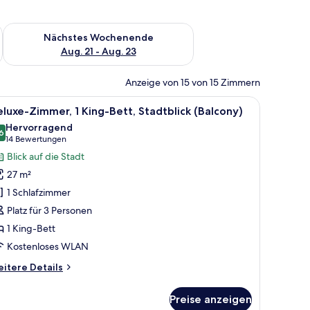
es Wochenende, Aug. 14 - Aug. 16.
Überprüfe die Verfügbarkeit für nächstes Wochenende, Aug. 2
Nächstes Wochenende
Aug. 21 - Aug. 23
Anzeige von 15 von 15 Zimmern
r Wand montierten Fernseher und einem Fenster mit Vorhängen.
m Schreibtisch und einem Stuhl.
le
Ein Hotelzimmer mit zwei Betten, einem Schr
9
luxe-Zimmer, 1 King-Bett, Stadtblick (Balcony)
otos
Hervorragend
ür
6
8.6 von 10
(14
14 Bewertungen
eluxe-
Bewertungen)
Blick auf die Stadt
immer,
27 m²
King-
1 Schlafzimmer
ett,
Platz für 3 Personen
tadtblick
1 King-Bett
Balcony)
nzeigen
Kostenloses WLAN
itere
itere Details
tails
r
Preise anzeigen
luxe-