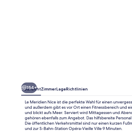
154+
Übersicht
Zimmer
Lage
Richtlinien
Le Meridien Nice ist die perfekte Wahl für einen unverges
und außerdem gibt es vor Ort einen Fitnessbereich und eine
und blickt aufs Meer. Serviert wird Mittagessen und Abe
gehören ebenfalls zum Angebot. Das hilfsbereite Persona
Die öffentlichen Verkehrsmittel sind nur einen kurzen Fu
und zur S-Bahn-Station Opéra-Vieille Ville 9 Minuten.