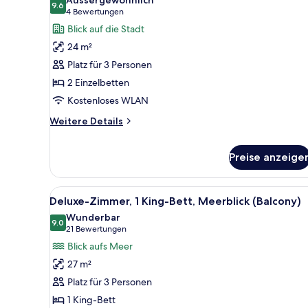
9.6
Executive-
9.6 von 10
(4
4 Bewertungen
Zimmer,
Bewertungen)
Blick auf die Stadt
2 Einzelbetten,
24 m²
Stadtblick
Platz für 3 Personen
(Terrace)
2 Einzelbetten
anzeigen
Kostenloses WLAN
Weitere
Weitere Details
Details
für
Preise anzeige
Executive-
Zimmer,
2 Einzelbetten,
Alle
Ein Hotelzimmer mit einem gro
Stadtblick
7
Deluxe-Zimmer, 1 King-Bett, Meerblick (Balcony)
(Terrace)
Fotos
Wunderbar
für
9.0
9.0 von 10
(21
21 Bewertungen
Deluxe-
Bewertungen)
Blick aufs Meer
Zimmer,
27 m²
1 King-
Platz für 3 Personen
Bett,
1 King-Bett
Meerblick