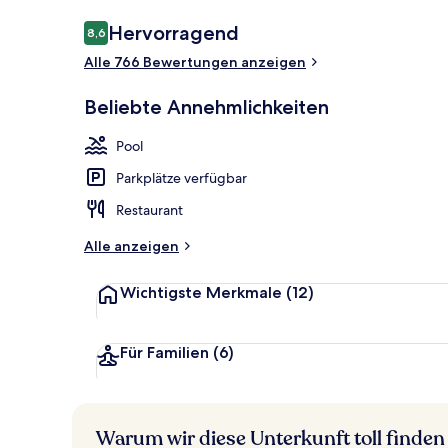
Bewertungen
Hervorragend
8,6
8,6 von 10.
Alle 766 Bewertungen anzeigen
Junior-Suite,
Beliebte Annehmlichkeiten
Pool
Parkplätze verfügbar
Restaurant
Alle anzeigen
Wichtigste Merkmale
(12)
Für Familien
(6)
Warum wir diese Unterkunft toll finden