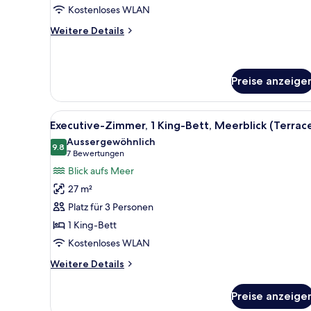
Kostenloses WLAN
(Balcony)
anzeigen
Weitere
Weitere Details
Details
für
Deluxe-
Zimmer,
Preise anzeige
1 King-
Bett,
Alle
Ein Hotelzimmer mit großem Fe
Meerblick
6
Executive-Zimmer, 1 King-Bett, Meerblick (Terrac
(Balcony)
Fotos
Aussergewöhnlich
für
9.8
9.8 von 10
(7
7 Bewertungen
Executive-
Bewertungen)
Blick aufs Meer
Zimmer,
27 m²
1 King-
Platz für 3 Personen
Bett,
1 King-Bett
Meerblick
Kostenloses WLAN
(Terrace)
anzeigen
Weitere
Weitere Details
Details
für
Preise anzeige
Executive-