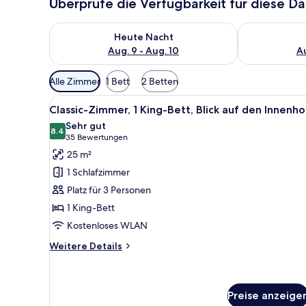
Überprüfe die Verfügbarkeit für diese D
Überprüfe die Verfügbarkeit für heute Nacht, Aug. 9
Überprüfe die
Heute Nacht
Aug. 9 - Aug. 10
Au
Verfügbare
Alle Zimmer
1 Bett
2 Betten
Filter
Alle
Ein Hotelzimmer mit einem Bet
für
7
Classic-Zimmer, 1 King-Bett, Blick auf den Innenho
Fotos
Zimmer
Sehr gut
für
8.4
8.4 von 10
(35
35 Bewertungen
Classic-
Bewertungen)
25 m²
Zimmer,
1 Schlafzimmer
1 King-
Platz für 3 Personen
Bett,
1 King-Bett
Blick
Kostenloses WLAN
auf
den
Weitere
Weitere Details
Innenhof
Details
für
anzeigen
Classic-
Zimmer,
Preise anzeige