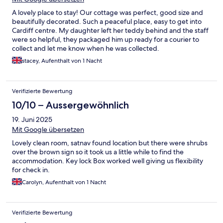
A lovely place to stay! Our cottage was perfect, good size and
beautifully decorated. Such a peaceful place, easy to get into
Cardiff centre. My daughter left her teddy behind and the staff
were so helpful, they packaged him up ready for a courier to
collect and let me know when he was collected.
stacey, Aufenthalt von 1 Nacht
Verifizierte Bewertung
10/10 – Aussergewöhnlich
19. Juni 2025
Mit Google übersetzen
Lovely clean room, satnav found location but there were shrubs
over the brown sign so it took us a little while to find the
accommodation. Key lock Box worked well giving us flexibility
for check in.
Carolyn, Aufenthalt von 1 Nacht
Verifizierte Bewertung