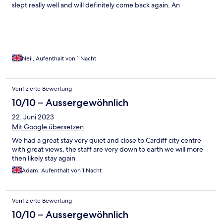
slept really well and will definitely come back again. An
outstandingly brilliant find. Credit to the owners who have done
a great job here.
Neil, Aufenthalt von 1 Nacht
Verifizierte Bewertung
10/10 – Aussergewöhnlich
22. Juni 2023
Mit Google übersetzen
We had a great stay very quiet and close to Cardiff city centre
with great views, the staff are very down to earth we will more
then likely stay again
Adam, Aufenthalt von 1 Nacht
Verifizierte Bewertung
10/10 – Aussergewöhnlich