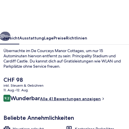
Manor
Cottages
rück
Weiter
10+
Übersicht
Ausstattung
Lage
Preise
Richtlinien
Übernachte im De Courceys Manor Cottages, um nur 15
Autominuten hiervon entfernt zu sein: Principality Stadium und
Cardiff Castle. Du kannst dich auf Gratisleistungen wie WLAN und
Parkplätze ohne Service freuen.
Der
CHF 98
aktuelle
inkl. Steuern & Gebühren
Preis
11. Aug.–12. Aug.
beträgt
Bewertungen
Wunderbar
9,2
Aussenbereich
Alle 41 Bewertungen anzeigen
CHF 98.
9,2 von 10.
Beliebte Annehmlichkeiten