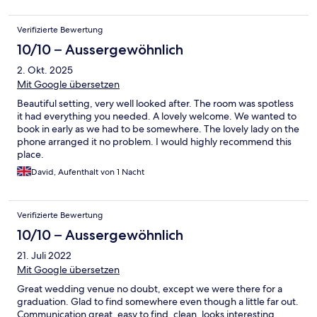
Verifizierte Bewertung
10/10 – Aussergewöhnlich
2. Okt. 2025
Mit Google übersetzen
Beautiful setting, very well looked after. The room was spotless
it had everything you needed. A lovely welcome. We wanted to
book in early as we had to be somewhere. The lovely lady on the
phone arranged it no problem. I would highly recommend this
place.
David, Aufenthalt von 1 Nacht
Verifizierte Bewertung
10/10 – Aussergewöhnlich
21. Juli 2022
Mit Google übersetzen
Great wedding venue no doubt, except we were there for a
graduation. Glad to find somewhere even though a little far out.
Communication great, easy to find, clean, looks interesting