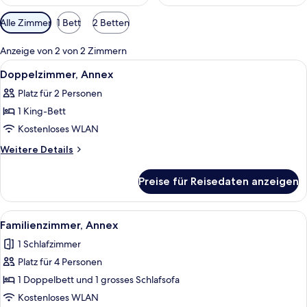
Verfügbare
Alle Zimmer
1 Bett
2 Betten
Filter
für
Anzeige von 2 von 2 Zimmern
Zimmer
Alle
Ein ordentlich gemachtes Bett mit kar
3
Doppelzimmer, Annex
Fotos
Platz für 2 Personen
für
1 King-Bett
Doppelzimmer,
Annex
Kostenloses WLAN
anzeigen
Weitere
Weitere Details
Details
für
Preise für Reisedaten anzeigen
Doppelzimmer,
Annex
Alle
Familienzimmer, Annex
4
Familienzimmer, Annex
Fotos
1 Schlafzimmer
für
Platz für 4 Personen
Familienzimmer,
Annex
1 Doppelbett und 1 grosses Schlafsofa
anzeigen
Kostenloses WLAN