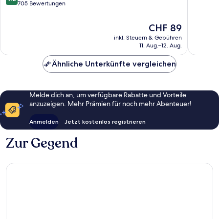
von
705 Bewertungen
10,
10,
Hervorr
Wunderbar,
1’642
Der
CHF 89
705
Bewert
Preis
inkl. Steuern & Gebühren
Bewertungen
beträgt
11. Aug.–12. Aug.
CHF 89
Ähnliche Unterkünfte vergleichen
Melde dich an, um verfügbare Rabatte und Vorteile
anzuzeigen. Mehr Prämien für noch mehr Abenteuer!
Anmelden
Jetzt kostenlos registrieren
Zur Gegend