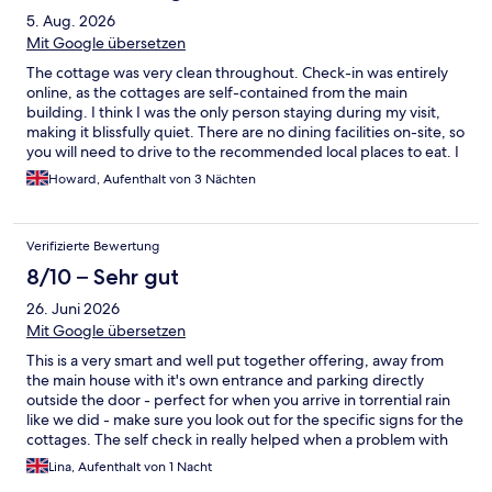
5. Aug. 2026
Mit Google übersetzen
The cottage was very clean throughout. Check-in was entirely
online, as the cottages are self-contained from the main
building. I think I was the only person staying during my visit,
making it blissfully quiet. There are no dining facilities on-site, so
you will need to drive to the recommended local places to eat. I
didn't actually try any of them, as I was using the cottage as a
Howard, Aufenthalt von 3 Nächten
base to visit family. I will definitely look to book here again next
time I am in the area."
Verifizierte Bewertung
8/10 – Sehr gut
26. Juni 2026
Mit Google übersetzen
This is a very smart and well put together offering, away from
the main house with it's own entrance and parking directly
outside the door - perfect for when you arrive in torrential rain
like we did - make sure you look out for the specific signs for the
cottages. The self check in really helped when a problem with
our car meant we were unlikely to arrive late into the evening,
Lina, Aufenthalt von 1 Nacht
and the staff were very quick to respond when I messaged