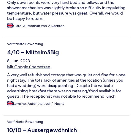
Only down points were very hard bed and pillows and the
shower mechanism was slightly broken so difficulty in regulating
temperature, but water pressure was great. Overall, we would
be happy to return.
Clare, Aufenthalt von 2 Nächten
Verifizierte Bewertung
4/10 – Mittelmäßig
8. Juni 2023
Mit Google übersetzen
A very well refurbished cottage that was quiet and fine for a one
night stay. The total lack of amenities at the location (unless you
had a wedding) were disappointing. Despite the website
advertising breakfast there was no catering/food available for
guests. The receptionist was not able to recommend lunch
options/restaurants. The customer service was very poor - polite
Lorraine, Aufenthalt von 1 Nacht
but handed us a key and that was it on arrival. The lock was
tricky and no one explained the knack to open the door. On
departure the Manor was locked and there was no key drop box
Verifizierte Bewertung
- we managed to find a Gardner to hand the key to. Very
impersonal overall. The cottage is very small.
10/10 – Aussergewöhnlich