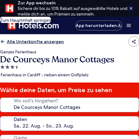
Zur App wechseln
Sichere dir bis zu 10% Rabatt auf ausgewählte Hotels und
melde dich an, um Prämien zu sammeln.
Zum Hauptinhalt springen
App herunterladen
Alle Unterkünfte anzeigen
Ganzes Ferienhaus
De Courceys Manor Cottages
3.5-
Sterne-
Ferienhaus in Cardiff - neben einem Golfplatz
Unterkunft
Wähle deine Daten, um Preise zu sehen
Wo soll’s hingehen?
Daten
Gäste