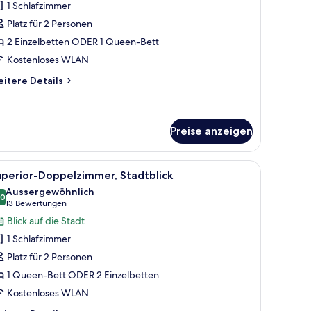
1 Schlafzimmer
Avenida)
Platz für 2 Personen
nzeigen
2 Einzelbetten ODER 1 Queen-Bett
Kostenloses WLAN
itere
itere Details
tails
r
emium-
ppelzimmer
Preise anzeigen
venida)
und einem Fenster mit Vorhängen.
ebetür zu einem Balkon mit Blick auf die Stadt, einem Bett, einem Sessel und
le
Ein Hotelzimmer mit einem großen Bett, einer
7
uperior-Doppelzimmer, Stadtblick
otos
Aussergewöhnlich
ür
.0
10.0 von 10
(13
13 Bewertungen
uperior-
Bewertungen)
Blick auf die Stadt
oppelzimmer,
1 Schlafzimmer
tadtblick
Platz für 2 Personen
nzeigen
1 Queen-Bett ODER 2 Einzelbetten
Kostenloses WLAN