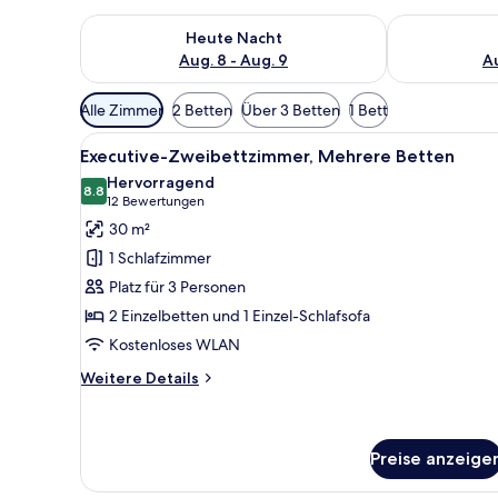
Überprüfe die Verfügbarkeit für heute Nacht, Aug. 8
Überprüfe die
Heute Nacht
Aug. 8 - Aug. 9
Au
Verfügbare
Alle Zimmer
2 Betten
Über 3 Betten
1 Bett
Filter
Alle
Ein Hotelzimmer mit zwei Bett
für
6
Executive-Zweibettzimmer, Mehrere Betten
Fotos
Zimmer
Hervorragend
für
8.8
8.8 von 10
(12
12 Bewertungen
Executive-
Bewertungen)
30 m²
Zweibettzimmer,
1 Schlafzimmer
Mehrere
Platz für 3 Personen
Betten
2 Einzelbetten und 1 Einzel-Schlafsofa
anzeigen
Kostenloses WLAN
Weitere
Weitere Details
Details
für
Executive-
Zweibettzimmer,
Preise anzeige
Mehrere
Betten