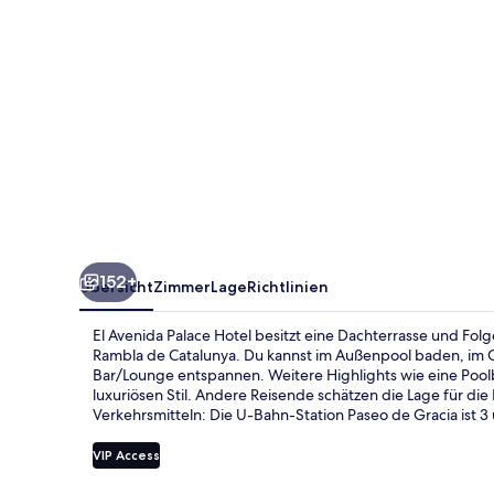
152+
Übersicht
Zimmer
Lage
Richtlinien
El Avenida Palace Hotel besitzt eine Dachterrasse und Fol
Rambla de Catalunya. Du kannst im Außenpool baden, im C
Bar/Lounge entspannen. Weitere Highlights wie eine Poolb
luxuriösen Stil. Andere Reisende schätzen die Lage für di
Verkehrsmitteln: Die U-Bahn-Station Paseo de Gracia ist 3
VIP Access