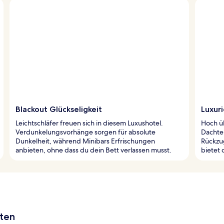
Blackout Glückseligkeit
Luxur
Leichtschläfer freuen sich in diesem Luxushotel.
Hoch ü
Verdunkelungsvorhänge sorgen für absolute
Dachter
Dunkelheit, während Minibars Erfrischungen
Rückzug
anbieten, ohne dass du dein Bett verlassen musst.
bietet 
aten