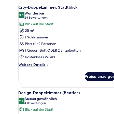
Alle
City-Doppelzimmer, Stadtblick
11
City-Doppelzimmer, Stadtblick
Fotos
Wunderbar
für
9.0
9.0 von 10
(24
24 Bewertungen
City-
Bewertungen)
Blick auf die Stadt
Doppelzimmer,
25 m²
Stadtblick
1 Schlafzimmer
anzeigen
Platz für 2 Personen
1 Queen-Bett ODER 2 Einzelbetten
Kostenloses WLAN
Weitere
Weitere Details
Details
für
Preise anzeige
City-
Doppelzimmer,
Stadtblick
Alle
Ein Hotelzimmer mit einem gro
9
Design-Doppelzimmer (Beatles)
Fotos
Aussergewöhnlich
für
9.6
9.6 von 10
(4
4 Bewertungen
Design-
Bewertungen)
Blick auf die Stadt
Doppelzimmer