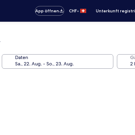
•
App öffnen
CHF
Unterkunft registr
l
Daten
G