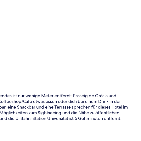
Sehenswürdi
gendes ist nur wenige Meter entfernt: Passeig de Gràcia und
offeeshop/Café etwas essen oder dich bei einem Drink in der
ar, eine Snackbar und eine Terrasse sprechen für dieses Hotel im
Dachterrass
e Möglichkeiten zum Sightseeing und die Nähe zu öffentlichen
 und die U-Bahn-Station Universitat ist 6 Gehminuten entfernt.