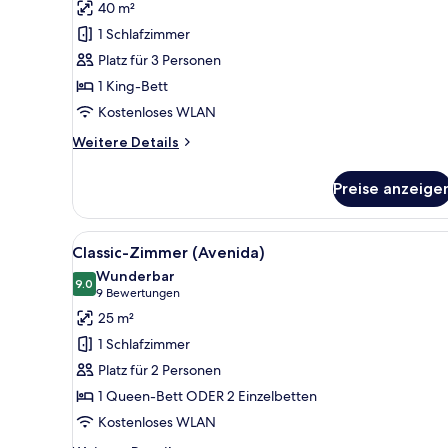
40 m²
(Beatles)
1 Schlafzimmer
anzeigen
Platz für 3 Personen
1 King-Bett
Kostenloses WLAN
Weitere
Weitere Details
Details
für
Preise anzeige
Design-
Doppelzimmer
(Beatles)
Alle
Ein Hotelzimmer mit einem gr
7
Classic-Zimmer (Avenida)
Fotos
Wunderbar
für
9.0
9.0 von 10
(9
9 Bewertungen
Classic-
Bewertungen)
25 m²
Zimmer
1 Schlafzimmer
(Avenida)
Platz für 2 Personen
anzeigen
1 Queen-Bett ODER 2 Einzelbetten
Kostenloses WLAN