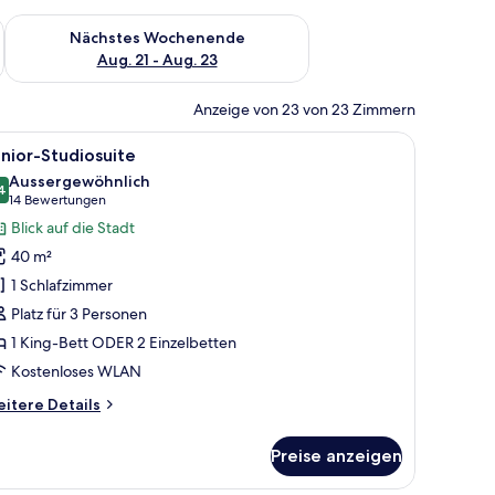
es Wochenende, Aug. 14 - Aug. 16.
Überprüfe die Verfügbarkeit für nächstes Wochenende, Aug. 2
Nächstes Wochenende
Aug. 21 - Aug. 23
Anzeige von 23 von 23 Zimmern
auf dem Nachttisch.
t, einer Bank mit Kissen, einem Wandbild und zwei Nachttischlampen.
le
Ein Hotelzimmer mit einem Holztisch, einem 
8
nior-Studiosuite
otos
Aussergewöhnlich
ür
4
9.4 von 10
(14
14 Bewertungen
unior-
Bewertungen)
Blick auf die Stadt
tudiosuite
40 m²
nzeigen
1 Schlafzimmer
Platz für 3 Personen
1 King-Bett ODER 2 Einzelbetten
Kostenloses WLAN
itere
itere Details
tails
r
Preise anzeigen
nior-
udiosuite