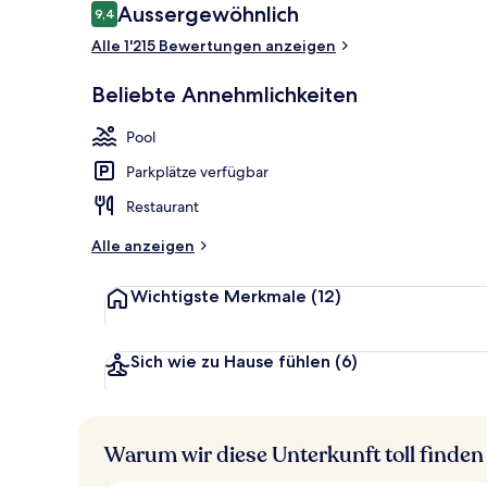
Bewertungen
Aussergewöhnlich
9,4
9,4 von 10.
Gebäudedes
Alle 1'215 Bewertungen anzeigen
Beliebte Annehmlichkeiten
Pool
Parkplätze verfügbar
Restaurant
Alle anzeigen
Wichtigste Merkmale
(12)
Sich wie zu Hause fühlen
(6)
Warum wir diese Unterkunft toll finden