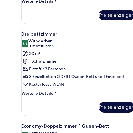
Weitere
Weitere Details
Details
für
Preise anzeige
Classic-
Zimmer
(Avenida)
Alle
Ein Hotelzimmer mit zwei Bette
6
Dreibettzimmer
Fotos
Wunderbar
für
9.2
9.2 von 10
(11
11 Bewertungen
Dreibettzimmer
Bewertungen)
30 m²
anzeigen
1 Schlafzimmer
Platz für 3 Personen
3 Einzelbetten ODER 1 Queen-Bett und 1 Einzelbett
Kostenloses WLAN
Weitere
Weitere Details
Details
für
Preise anzeige
Dreibettzimmer
Alle
Ein Hotelzimmer mit einem gr
5
Economy-Doppelzimmer, 1 Queen-Bett
Fotos
Hervorragend