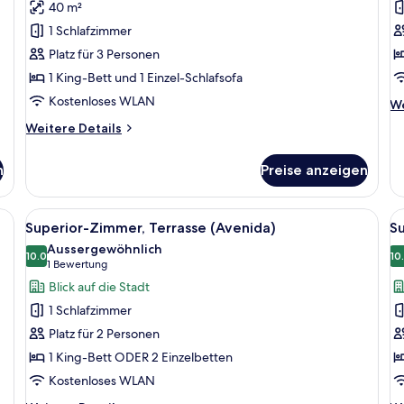
40 m²
(El
(
1 Schlafzimmer
Avenida
a
Platz für 3 Personen
Palace)
1 King-Bett und 1 Einzel-Schlafsofa
anzeigen
Kostenloses WLAN
We
We
De
Weitere
Weitere Details
fü
Details
Pr
für
Do
n
Preise anzeigen
Junior-
(A
Suite
(El
oßen Bett, einem Nachttisch mit Lampe, einem gerahmten Bild an der Wand 
Alle
Ein Hotelzimmer mit einer großen Schi
Al
15
Avenida
Superior-Zimmer, Terrasse (Avenida)
S
Fotos
F
Palace)
Aussergewöhnlich
für
10.0
f
10
10.0 von 10
(1
1 Bewertung
Superior-
S
Bewertung)
Blick auf die Stadt
Zimmer,
D
1 Schlafzimmer
Terrasse
S
Platz für 2 Personen
(Avenida)
a
1 King-Bett ODER 2 Einzelbetten
anzeigen
Kostenloses WLAN