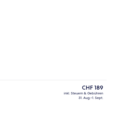
gkeit
Superior-Zimmer, Terrasse (Avenida) | 
Der
CHF 189
aktuelle
inkl. Steuern & Gebühren
Preis
31. Aug.–1. Sept.
e
Rezeption
beträgt
CHF 189.