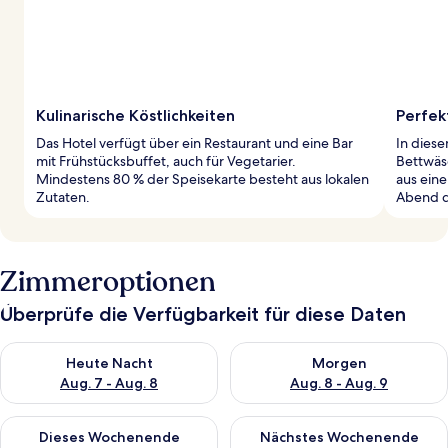
Kulinarische Köstlichkeiten
Perfek
Das Hotel verfügt über ein Restaurant und eine Bar
In dies
mit Frühstücksbuffet, auch für Vegetarier.
Bettwäs
Mindestens 80 % der Speisekarte besteht aus lokalen
aus ein
Zutaten.
Abend d
Zimmeroptionen
Überprüfe die Verfügbarkeit für diese Daten
Überprüfe die Verfügbarkeit für heute Nacht, Aug. 7 - Aug. 8.
Überprüfe die Verfügbarkeit f
Heute Nacht
Morgen
Aug. 7 - Aug. 8
Aug. 8 - Aug. 9
Überprüfe die Verfügbarkeit für dieses Wochenende, Aug. 7 - 
Überprüfe die Verfügbarkeit f
Dieses Wochenende
Nächstes Wochenende