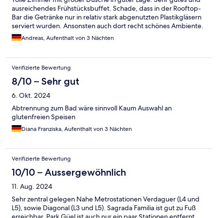
ausreichendes Frühstücksbuffet. Schade, dass in der Rooftop-
Bar die Getränke nur in relativ stark abgenutzten Plastikgläsern
serviert wurden. Ansonsten auch dort recht schönes Ambiente.
Andreas, Aufenthalt von 3 Nächten
Verifizierte Bewertung
8/10 – Sehr gut
6. Okt. 2024
Abtrennung zum Bad wäre sinnvoll Kaum Auswahl an
glutenfreien Speisen
Diana Franziska, Aufenthalt von 3 Nächten
Verifizierte Bewertung
10/10 – Aussergewöhnlich
11. Aug. 2024
Sehr zentral gelegen Nahe Metrostationen Verdaguer (L4 und
L5), sowie Diagonal (L3 und L5). Sagrada Familia ist gut zu Fuß
erreichbar. Park Güel ist auch nur ein paar Stationen entfernt.