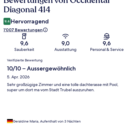
Bewertungen von Occidental
Diagonal 414
Hervorragend
9,4
1'007 Bewertungen
9,6
9,0
9,6
Sauberkeit
Ausstattung
Personal & Service
Bewertungen
Verifizierte Bewertung
10/10 – Aussergewöhnlich
5. Apr. 2026
Sehr großzügige Zimmer und eine tolle dachterasse mit Pool,
super um dort ma vom Stadt Trubel auszuruhen.
Geraldine Maria, Aufenthalt von 3 Nächten