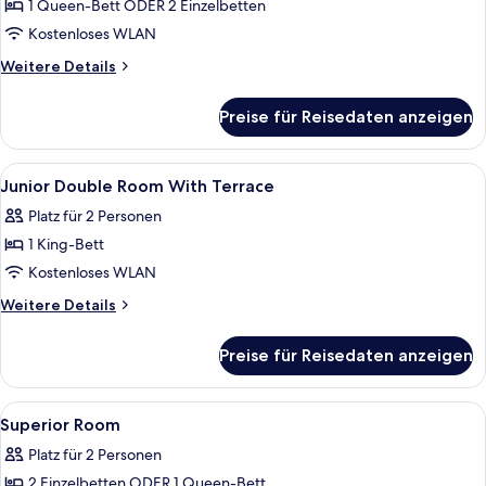
1 Queen-Bett ODER 2 Einzelbetten
Deluxe
Room
Kostenloses WLAN
anzeigen
Weitere
Weitere Details
Details
für
Preise für Reisedaten anzeigen
Deluxe
Room
Alle
Allergikerbettwaren, Daunenbettdeck
4
Junior Double Room With Terrace
Fotos
Platz für 2 Personen
für
1 King-Bett
Junior
Double
Kostenloses WLAN
Room
Weitere
Weitere Details
With
Details
für
Terrace
Preise für Reisedaten anzeigen
Junior
anzeigen
Double
Room
Alle
Allergikerbettwaren, Daunenbettdeck
8
With
Superior Room
Fotos
Terrace
Platz für 2 Personen
für
2 Einzelbetten ODER 1 Queen-Bett