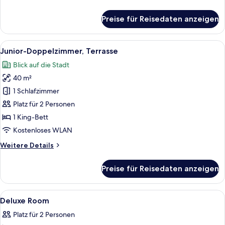
Details
für
Preise für Reisedaten anzeigen
Superior-
Zimmer
Alle
Ein modernes Hotelzimmer mit Bett, Sc
4
Junior-Doppelzimmer, Terrasse
Fotos
Blick auf die Stadt
für
40 m²
Junior-
Doppelzimmer,
1 Schlafzimmer
Terrasse
Platz für 2 Personen
anzeigen
1 King-Bett
Kostenloses WLAN
Weitere
Weitere Details
Details
für
Preise für Reisedaten anzeigen
Junior-
Doppelzimmer,
Terrasse
Alle
Allergikerbettwaren, Daunenbettdeck
9
Deluxe Room
Fotos
Platz für 2 Personen
für