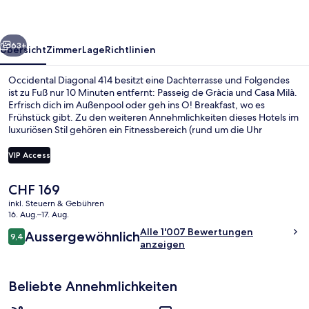
rück
Weiter
63+
Übersicht
Zimmer
Lage
Richtlinien
Occidental Diagonal 414 besitzt eine Dachterrasse und Folgendes
ist zu Fuß nur 10 Minuten entfernt: Passeig de Gràcia und Casa Milà.
Erfrisch dich im Außenpool oder geh ins O! Breakfast, wo es
Frühstück gibt. Zu den weiteren Annehmlichkeiten dieses Hotels im
luxuriösen Stil gehören ein Fitnessbereich (rund um die Uhr
geöffnet), eine Poolbar und eine Bar/Lounge. Andere Reisende
schätzen die Lage für die Möglichkeiten zum Sightseeing und die
VIP Access
Nähe zu öffentlichen Verkehrsmitteln: Die U-Bahn-Station
Verdaguer ist 5 und die U-Bahn-Station Diagonal ist 6 Gehminuten
Der
CHF 169
entfernt.
Außenpool, geöffnet von 09:00 Uhr bi
aktuelle
inkl. Steuern & Gebühren
Preis
16. Aug.–17. Aug.
beträgt
Bewertungen
Alle 1'007 Bewertungen
Aussergewöhnlich
CHF 169.
9,4
9,4 von 10.
anzeigen
Beliebte Annehmlichkeiten