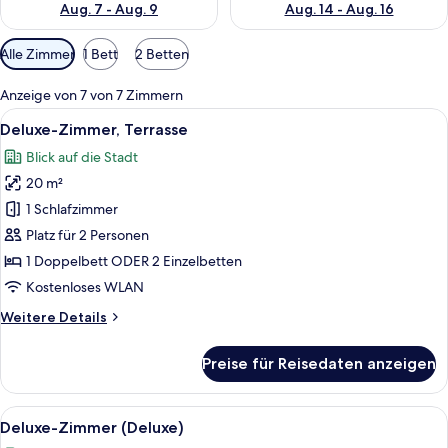
Aug. 7 - Aug. 9
Aug. 14 - Aug. 16
Verfügbare
Alle Zimmer
1 Bett
2 Betten
Filter
für
Anzeige von 7 von 7 Zimmern
Zimmer
Alle
Ein Hotelzimmer mit einem großen Bet
6
Deluxe-Zimmer, Terrasse
Fotos
Blick auf die Stadt
für
20 m²
Deluxe-
Zimmer,
1 Schlafzimmer
Terrasse
Platz für 2 Personen
anzeigen
1 Doppelbett ODER 2 Einzelbetten
Kostenloses WLAN
Weitere
Weitere Details
Details
für
Preise für Reisedaten anzeigen
Deluxe-
Zimmer,
Terrasse
Alle
Ein Hotelzimmer mit einem großen Bett
7
Deluxe-Zimmer (Deluxe)
Fotos