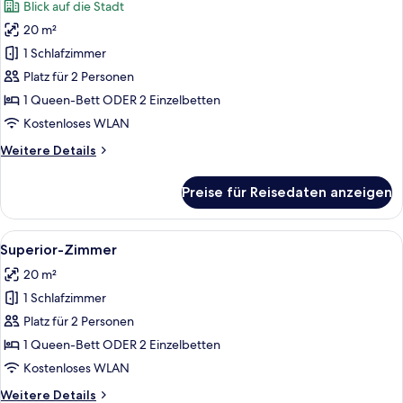
Blick auf die Stadt
für
20 m²
Deluxe-
Zimmer
1 Schlafzimmer
(Deluxe)
Platz für 2 Personen
anzeigen
1 Queen-Bett ODER 2 Einzelbetten
Kostenloses WLAN
Weitere
Weitere Details
Details
für
Preise für Reisedaten anzeigen
Deluxe-
Zimmer
(Deluxe)
Alle
Ein modernes Hotelzimmer mit einem g
9
Superior-Zimmer
Fotos
20 m²
für
1 Schlafzimmer
Superior-
Zimmer
Platz für 2 Personen
anzeigen
1 Queen-Bett ODER 2 Einzelbetten
Kostenloses WLAN
Weitere
Weitere Details