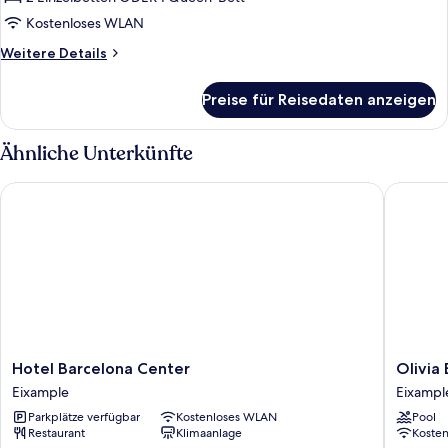
Superior
Room
Kostenloses WLAN
anzeigen
Weitere
Weitere Details
Details
für
Preise für Reisedaten anzeigen
Superior
Room
Ähnliche Unterkünfte
Hotel Barcelona Center
Olivia B
Hotel
Olivia
Hotel Barcelona Center
Olivia
Barcelona
Balmes
Eixample
Eixampl
Center
Hotel
Parkplätze verfügbar
Kostenloses WLAN
Pool
Eixample
Eixampl
Restaurant
Klimaanlage
Koste