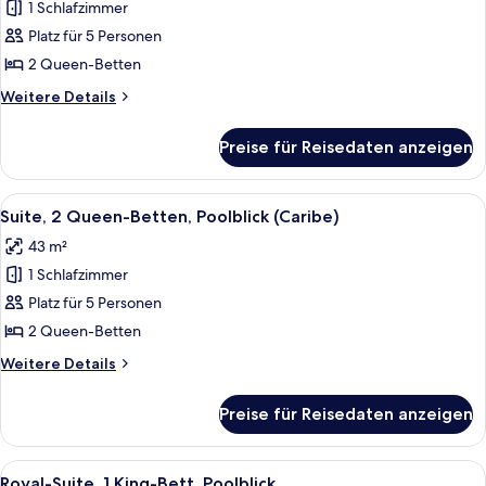
1 Schlafzimmer
Zimmer,
2 Queen-
Platz für 5 Personen
Betten
2 Queen-Betten
(Caribe)
Weitere
Weitere Details
anzeigen
Details
für
Preise für Reisedaten anzeigen
Zimmer,
2 Queen-
Betten
Alle
Ein Hotelzimmer mit zwei Betten, ei
6
(Caribe)
Suite, 2 Queen-Betten, Poolblick (Caribe)
Fotos
43 m²
für
1 Schlafzimmer
Suite,
2 Queen-
Platz für 5 Personen
Betten,
2 Queen-Betten
Poolblick
Weitere
Weitere Details
(Caribe)
Details
anzeigen
für
Preise für Reisedaten anzeigen
Suite,
2 Queen-
Betten,
Alle
Ein Hotelzimmer mit einem großen Bett
6
Poolblick
Royal-Suite, 1 King-Bett, Poolblick