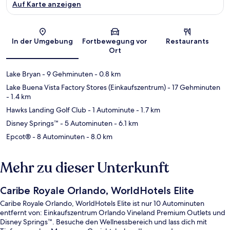
Auf Karte anzeigen
Karte
In der Umgebung
Fortbewegung vor
Restaurants
Ort
Lake Bryan
- 9 Gehminuten
- 0.8 km
Lake Buena Vista Factory Stores (Einkaufszentrum)
- 17 Gehminuten
- 1.4 km
Hawks Landing Golf Club
- 1 Autominute
- 1.7 km
Disney Springs™
- 5 Autominuten
- 6.1 km
Epcot®
- 8 Autominuten
- 8.0 km
Mehr zu dieser Unterkunft
Caribe Royale Orlando, WorldHotels Elite
Caribe Royale Orlando, WorldHotels Elite ist nur 10 Autominuten
entfernt von: Einkaufszentrum Orlando Vineland Premium Outlets und
Disney Springs™. Besuche den Wellnessbereich und lass dich mit