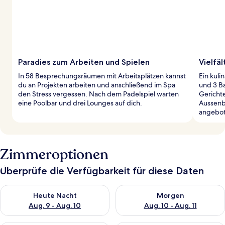
Paradies zum Arbeiten und Spielen
Vielfä
In 58 Besprechungsräumen mit Arbeitsplätzen kannst
Ein kuli
du an Projekten arbeiten und anschließend im Spa
und 3 Ba
den Stress vergessen. Nach dem Padelspiel warten
Gerichte
eine Poolbar und drei Lounges auf dich.
Aussenbe
angebot
Zimmeroptionen
Überprüfe die Verfügbarkeit für diese Daten
Überprüfe die Verfügbarkeit für heute Nacht, Aug. 9 - Aug. 10
Überprüfe die Verfügbarkeit fü
Heute Nacht
Morgen
Aug. 9 - Aug. 10
Aug. 10 - Aug. 11