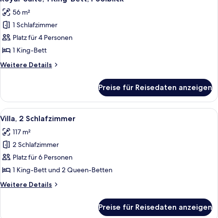
Fotos
(Caribe)
56 m²
für
1 Schlafzimmer
Royal-
Suite,
Platz für 4 Personen
1 King-
1 King-Bett
Bett,
Weitere
Weitere Details
Poolblick
Details
anzeigen
für
Preise für Reisedaten anzeigen
Royal-
Suite,
1 King-
Alle
Ein Hotelzimmer mit Bett, Schreibtisc
9
Bett,
Villa, 2 Schlafzimmer
Fotos
Poolblick
117 m²
für
2 Schlafzimmer
Villa,
2 Schlafzimmer
Platz für 6 Personen
anzeigen
1 King-Bett und 2 Queen-Betten
Weitere
Weitere Details
Details
für
Preise für Reisedaten anzeigen
Villa,