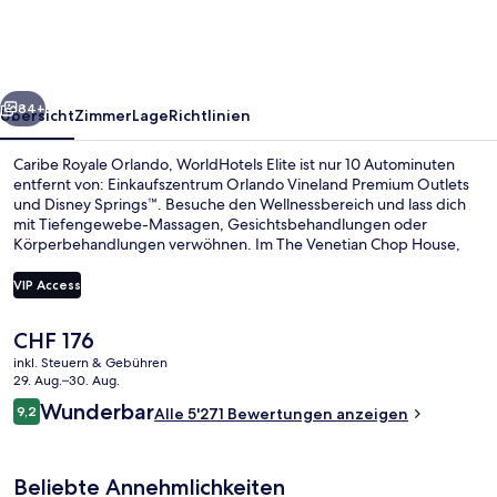
WorldHotels
Elite
rück
Weiter
84+
Übersicht
Zimmer
Lage
Richtlinien
Caribe Royale Orlando, WorldHotels Elite ist nur 10 Autominuten
entfernt von: Einkaufszentrum Orlando Vineland Premium Outlets
und Disney Springs™. Besuche den Wellnessbereich und lass dich
mit Tiefengewebe-Massagen, Gesichtsbehandlungen oder
Körperbehandlungen verwöhnen. Im The Venetian Chop House,
einem der 5 Restaurants, wird zum Abendessen italienische Küche
serviert. Anderen Reisenden gefallen der Pool und das hilfsbereite
VIP Access
Personal sehr gut.
Der
CHF 176
Aussenbereich
aktuelle
inkl. Steuern & Gebühren
Preis
29. Aug.–30. Aug.
beträgt
Bewertungen
Wunderbar
9,2
Alle 5'271 Bewertungen anzeigen
CHF 176.
9,2 von 10.
Beliebte Annehmlichkeiten