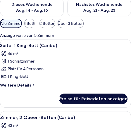
Überprüfe die Verfügbarkeit für dieses Wochenende, Aug. 14 -
Überprüfe die Verfügbarkeit f
Dieses Wochenende
Nächstes Wochenende
Aug. 14 - Aug. 16
Aug. 21 - Aug. 23
Verfügbare
Alle Zimmer
1 Bett
2 Betten
Über 3 Betten
Filter
für
Anzeige von 5 von 5 Zimmern
Zimmer
Alle
Ein Hotelzimmer mit einem großen Bett
6
Suite, 1 King-Bett (Caribe)
Fotos
46 m²
für
1 Schlafzimmer
Suite,
1 King-
Platz für 4 Personen
Bett
1 King-Bett
(Caribe)
Weitere
Weitere Details
anzeigen
Details
für
Preise für Reisedaten anzeigen
Suite,
1 King-
Bett
Alle
Ein Hotelzimmer mit zwei Betten, eine
6
(Caribe)
Zimmer, 2 Queen-Betten (Caribe)
Fotos
43 m²
für