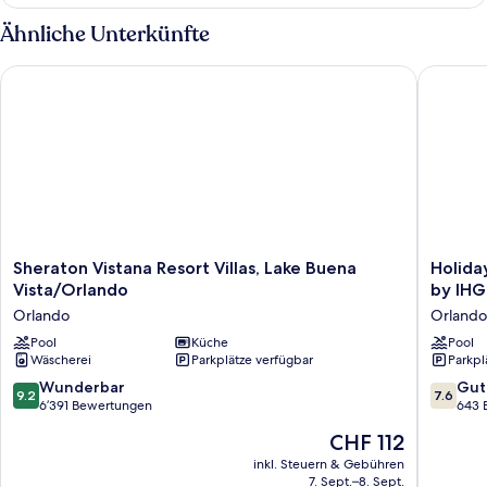
2 Schlafzimmer
Ähnliche Unterkünfte
Sheraton Vistana Resort Villas, Lake Buena Vista/Orlando
Holiday 
Sheraton
Holiday
Sheraton Vistana Resort Villas, Lake Buena
Holida
Vistana
Inn
Vista/Orlando
by IHG
Resort
Resort
Orlando
Orlando
Villas,
Orlando
Lake
Pool
Küche
Suites
Pool
Wäscherei
Parkplätze verfügbar
Parkpl
Buena
-
Vista/Orlando
Waterpa
9.2
7.6
Wunderbar
Gut
9.2
7.6
Orlando
by
von
von
6’391 Bewertungen
643 
IHG
10,
10,
Der
CHF 112
Orlando
Wunderbar,
Gut,
Preis
6’391
643
inkl. Steuern & Gebühren
beträgt
7. Sept.–8. Sept.
Bewertungen
Bewert