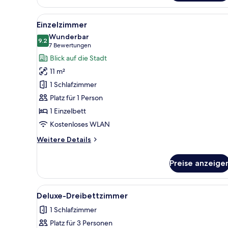
Room
Queen
Alle
Ein Hotelzimmer mit Bett, Schr
5
Einzelzimmer
Fotos
Wunderbar
für
9.2
9.2 von 10
(7
7 Bewertungen
Einzelzimmer
Bewertungen)
Blick auf die Stadt
anzeigen
11 m²
1 Schlafzimmer
Platz für 1 Person
1 Einzelbett
Kostenloses WLAN
Weitere
Weitere Details
Details
für
Preise anzeige
Einzelzimmer
Alle
Ein Hotelzimmer mit einem gro
9
Deluxe-Dreibettzimmer
Fotos
1 Schlafzimmer
für
Platz für 3 Personen
Deluxe-