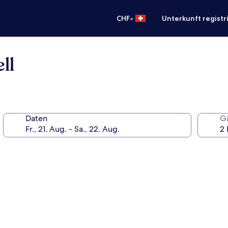
•
CHF
Unterkunft registr
ll
Daten
G