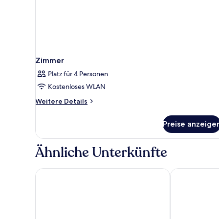
Zimmer
Platz für 4 Personen
Kostenloses WLAN
Weitere
Weitere Details
Details
für
Preise anzeige
Zimmer
Ähnliche Unterkünfte
IMLAUER Hotel Pitter Salzburg
Hotel IMLAUE