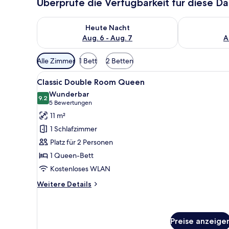
Überprüfe die Verfügbarkeit für diese D
Überprüfe die Verfügbarkeit für heute Nacht, Aug. 6
Überprüfe die
Heute Nacht
Aug. 6 - Aug. 7
A
Verfügbare
Alle Zimmer
1 Bett
2 Betten
Filter
Alle
Ein Hotelzimmer mit Doppelbet
für
5
Classic Double Room Queen
Fotos
Zimmer
Wunderbar
für
9.2
9.2 von 10
(5
5 Bewertungen
Classic
Bewertungen)
11 m²
Double
1 Schlafzimmer
Room
Platz für 2 Personen
Queen
1 Queen-Bett
anzeigen
Kostenloses WLAN
Weitere
Weitere Details
Details
für
Classic
Double
Preise anzeige