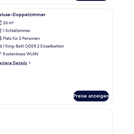
, einem Schreibtisch, einem Stuhl, einem Fernseher und einem Fenster mit 
le
Ein Hotelzimmer mit Holzboden, einem Schreib
9
eluxe-Doppelzimmer
otos
26 m²
ür
1 Schlafzimmer
eluxe-
oppelzimmer
Platz für 2 Personen
nzeigen
1 King-Bett ODER 2 Einzelbetten
Kostenloses WLAN
itere
itere Details
tails
r
luxe-
ppelzimmer
Preise anzeigen
rhängen.
umen in einer Vase und Blick ins Freie.