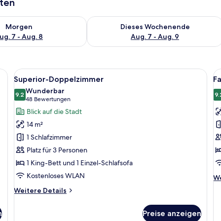
aten
 - Aug. 7.
 Verfügbarkeit für morgen, Aug. 7 - Aug. 8.
Überprüfe die Verfügbarkeit für dies
Morgen
Dieses Wochenende
ug. 7 - Aug. 8
Aug. 7 - Aug. 9
t, einem Sessel, einem Nachttisch mit Lampe, einem Heizkörper und einem a
Alle
Ein Hotelzimmer mit einem Bett, einem
Al
8
Superior-Doppelzimmer
F
Fotos
F
Wunderbar
für
9.2
f
9.
9.2 von 10
(48
48 Bewertungen
Superior-
F
Bewertungen)
Blick auf die Stadt
Doppelzimmer
a
14 m²
anzeigen
1 Schlafzimmer
Platz für 3 Personen
1 King-Bett und 1 Einzel-Schlafsofa
Kostenloses WLAN
We
We
De
Weitere
Weitere Details
fü
Details
Fa
für
n
Preise anzeigen
Superior-