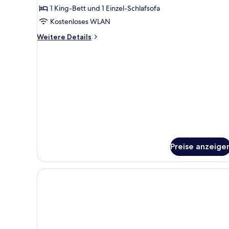
Dreibettzimmer
1 King-Bett und 1 Einzel-Schlafsofa
anzeigen
Kostenloses WLAN
Weitere
Weitere Details
Details
für
Deluxe-
Dreibettzimmer
Preise anzeige