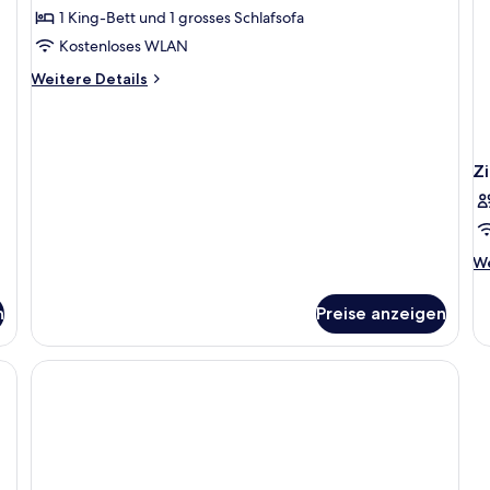
Suite
1 King-Bett und 1 grosses Schlafsofa
anzeigen
Kostenloses WLAN
Weitere
Weitere Details
Details
für
Palais-
Suite
Z
We
We
De
fü
n
Preise anzeigen
Z