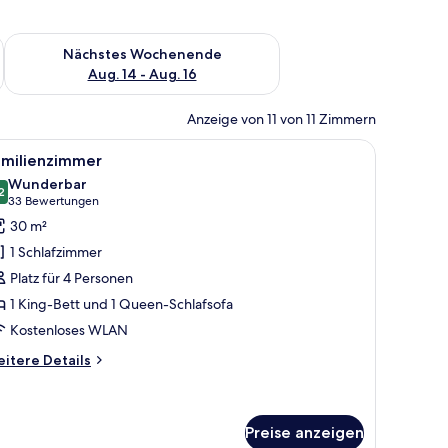
es Wochenende, Aug. 7 - Aug. 9.
Überprüfe die Verfügbarkeit für nächstes Wochenende, Aug. 1
Nächstes Wochenende
Aug. 14 - Aug. 16
Anzeige von 11 von 11 Zimmern
n der Wand befestigten Fernseher.
 Schreibtisch mit Telefon und einer Wasserflasche, einem Sessel, einem Nac
le
Ein Hotelzimmer mit einem großen Bett, einem
10
amilienzimmer
otos
Wunderbar
ür
2
9.2 von 10
(33
33 Bewertungen
amilienzimmer
Bewertungen)
30 m²
nzeigen
1 Schlafzimmer
Platz für 4 Personen
1 King-Bett und 1 Queen-Schlafsofa
Kostenloses WLAN
itere
itere Details
tails
r
milienzimmer
Preise anzeigen