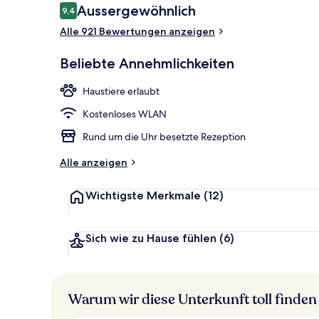
Bewertungen
Aussergewöhnlich
9,4
9,4 von 10.
Alle 921 Bewertungen anzeigen
Fassade der 
Beliebte Annehmlichkeiten
Haustiere erlaubt
Kostenloses WLAN
Rund um die Uhr besetzte Rezeption
Alle anzeigen
Wichtigste Merkmale
(12)
Sich wie zu Hause fühlen
(6)
Warum wir diese Unterkunft toll finden