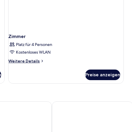
Zimmer
Platz für 4 Personen
Kostenloses WLAN
Weitere
Weitere Details
Details
für
n
Preise anzeigen
Zimmer
R & Bräu
Leonardo Boutique Hotel Salzburg G