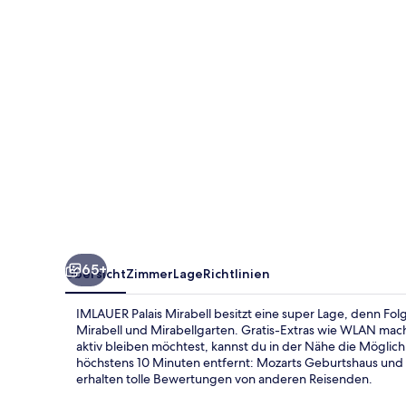
65+
Übersicht
Zimmer
Lage
Richtlinien
IMLAUER Palais Mirabell besitzt eine super Lage, denn Fo
Mirabell und Mirabellgarten. Gratis-Extras wie WLAN ma
aktiv bleiben möchtest, kannst du in der Nähe die Mögli
höchstens 10 Minuten entfernt: Mozarts Geburtshaus und 
erhalten tolle Bewertungen von anderen Reisenden.