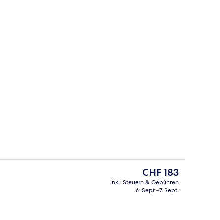
Deluxe-Doppelzimmer
Der
CHF 183
aktuelle
inkl. Steuern & Gebühren
Preis
6. Sept.–7. Sept.
m Zimmer
Rezeption
beträgt
CHF 183.