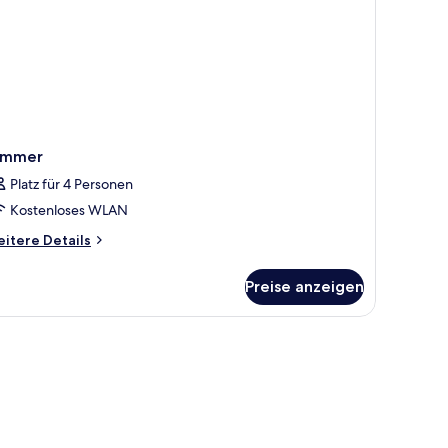
immer
Platz für 4 Personen
Kostenloses WLAN
itere
itere Details
tails
r
Preise anzeigen
immer