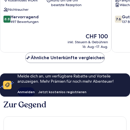
Kostenloses WLAN
Rund um die Uhr
Parkpl
du
besetzte Rezeption
Wäsch
Centre
Nichtraucher
–
8.8
7.6
Centrumwijk
Hervorragend
Gut
8.8
7.6
von
von
497 Bewertungen
137 
10,
10,
Hervorragend,
Gut,
Der
CHF 100
497
137
Preis
inkl. Steuern & Gebühren
Bewertungen
Bewert
beträgt
16. Aug.–17. Aug.
CHF 100
Ähnliche Unterkünfte vergleichen
Melde dich an, um verfügbare Rabatte und Vorteile
anzuzeigen. Mehr Prämien für noch mehr Abenteuer!
Anmelden
Jetzt kostenlos registrieren
Zur Gegend