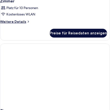
Zimmer
Platz für 10 Personen
Kostenloses WLAN
Weitere
Weitere Details
Details
für
Preise für Reisedaten anzeigen
Zimmer