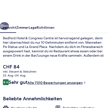
Congress
Centre
rück
Weiter
41+
Übersicht
Zimmer
Lage
Richtlinien
Bedford Hotel & Congress Centre ist hervorragend gelegen, denn
hier übernachtest du nur 10 Gehminuten entfernt von: Manneken
Pis Statue und La Grand Place. Nachdem du dich im Fitnessbereich
ausgepowert hast, kannnst du im Restaurant etwas essen oder bei
einem Drink in der Bar/Lounge neue Kräfte sammeln. Außerdem ist
Folgendes mit dem Auto nur 5 Minuten entfernt: Brüsseler
Weihnachtsmarkt und Avenue Louise. Andere Reisende lieben das
Der
CHF 84
hilfsbereite Personal und die Bar. Die öffentlichen Verkehrsmittel
aktuelle
inkl. Steuern & Gebühren
sind nur einen kurzen Fußmarsch entfernt: Zur
Preis
23. Aug.–24. Aug.
Straßenbahnhaltestelle Anneessens sind es 4 Minuten und zur
Lobby
beträgt
Bewertungen
Station Bourse-Beurs 6 Minuten.
Sehr gut
8,4
Alle 1'010 Bewertungen anzeigen
CHF 84.
8,4 von 10.
Beliebte Annehmlichkeiten