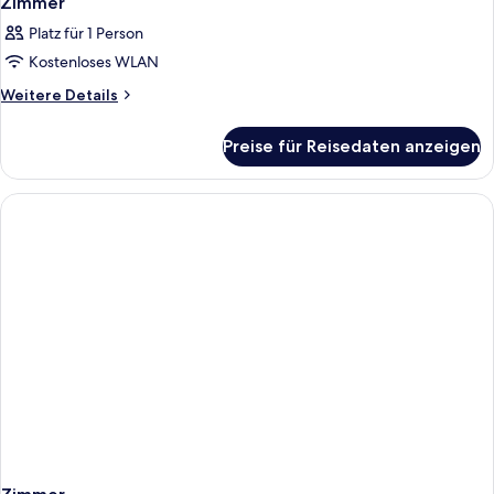
Zimmer
Platz für 1 Person
Kostenloses WLAN
Weitere
Weitere Details
Details
für
Preise für Reisedaten anzeigen
Zimmer