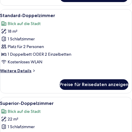
Zweibettzimmer
Alle
Ein Hotelzimmer mit Bett, Schreibtisc
9
Standard-Doppelzimmer
Fotos
Blick auf die Stadt
für
18 m²
Standard-
Doppelzimmer
1 Schlafzimmer
anzeigen
Platz für 2 Personen
1 Doppelbett ODER 2 Einzelbetten
Kostenloses WLAN
Weitere
Weitere Details
Details
für
Preise für Reisedaten anzeigen
Standard-
Doppelzimmer
Alle
Ein Hotelzimmer mit Bett, Nachttische
10
Superior-Doppelzimmer
Fotos
Blick auf die Stadt
für
22 m²
Superior-
Doppelzimmer
1 Schlafzimmer