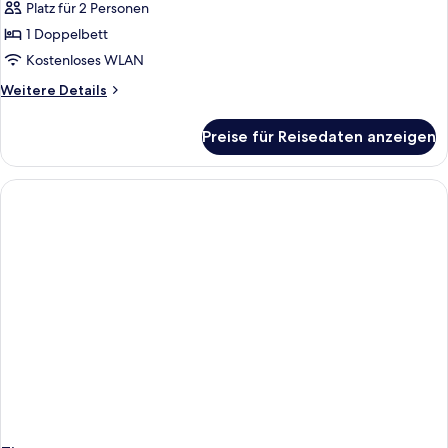
anzeigen
Platz für 2 Personen
1 Doppelbett
Kostenloses WLAN
Weitere
Weitere Details
Details
für
Preise für Reisedaten anzeigen
Superior-
Doppelzimmer