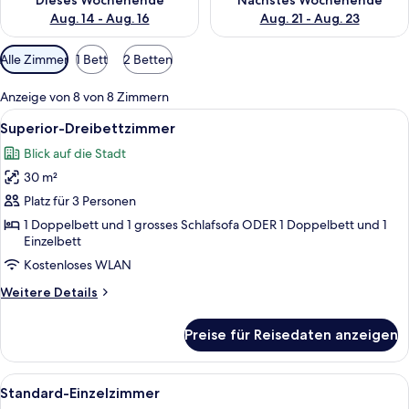
Dieses Wochenende
Nächstes Wochenende
Aug. 14 - Aug. 16
Aug. 21 - Aug. 23
Verfügbare
Alle Zimmer
1 Bett
2 Betten
Filter
für
Anzeige von 8 von 8 Zimmern
Zimmer
Alle
Ein Hotelzimmer mit einem Bett, eine
7
Superior-Dreibettzimmer
Fotos
Blick auf die Stadt
für
30 m²
Superior-
Dreibettzimmer
Platz für 3 Personen
anzeigen
1 Doppelbett und 1 grosses Schlafsofa ODER 1 Doppelbett und 1
Einzelbett
Kostenloses WLAN
Weitere
Weitere Details
Details
für
Preise für Reisedaten anzeigen
Superior-
Dreibettzimmer
Alle
Ein Hotelzimmer mit Bett, Schreibtisc
7
Standard-Einzelzimmer
Fotos