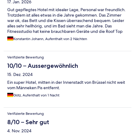
17. Jan. 2026
Gut gepflegtes Hotel mit idealer Lage, Personal war freundlich.
Trotzdem ist alles etwas in die Jahre gekommen. Das Zimmer
war ok, das Bett und die Kissen überraschend bequem. Leider
alles sehr hellhörig, und im Bad sieht man die Jahre. Das
Fitnessstudio hat keine brauchbaren Geräte und die Roof Top
Bar war gerade mehr Baustelle. Zwei Gründe wieso ich dieses
Konstantin Johann, Aufenthalt von 2 Nächten
Hotel ausgewählt habe.
Verifizierte Bewertung
10/10 – Aussergewöhnlich
15. Dez. 2024
Ein super Hotel, mitten in der Innenstadt von Brüssel nicht weit
vom Männeken Pis entfernt.
Götz, Aufenthalt von 1 Nacht
Verifizierte Bewertung
8/10 – Sehr gut
4. Nov. 2024