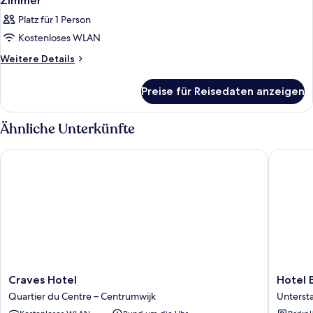
Zimmer
Platz für 1 Person
Kostenloses WLAN
Weitere
Weitere Details
Details
für
Preise für Reisedaten anzeigen
Zimmer
Ähnliche Unterkünfte
Craves Hotel
Hotel Ba
Craves
Hotel
Craves Hotel
Hotel 
Hotel
Barry
Quartier du Centre – Centrumwijk
Unterst
Quartier
Unterst