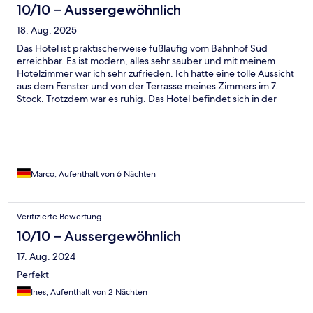
10/10 – Aussergewöhnlich
18. Aug. 2025
Das Hotel ist praktischerweise fußläufig vom Bahnhof Süd
erreichbar. Es ist modern, alles sehr sauber und mit meinem
Hotelzimmer war ich sehr zufrieden. Ich hatte eine tolle Aussicht
aus dem Fenster und von der Terrasse meines Zimmers im 7.
Stock. Trotzdem war es ruhig. Das Hotel befindet sich in der
Innenstadt: Kiosk, Cafés, Bars, Restaurants and viele
Sehenswürdigkeiten sind reichlich in der Nähe vorhanden. Die
Verkehrsanbindung (u. a. Metro) ist sehr gut. Den Aufenthalt
(ohne Frühstück im Hotel) habe ich sehr genossen.
Marco, Aufenthalt von 6 Nächten
Verifizierte Bewertung
10/10 – Aussergewöhnlich
17. Aug. 2024
Perfekt
Ines, Aufenthalt von 2 Nächten