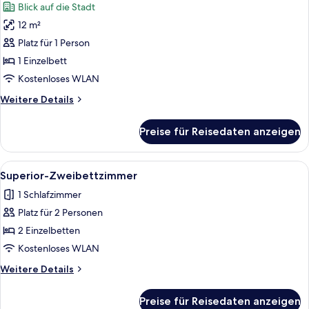
Blick auf die Stadt
für
12 m²
Standard-
Einzelzimmer
Platz für 1 Person
anzeigen
1 Einzelbett
Kostenloses WLAN
Weitere
Weitere Details
Details
für
Preise für Reisedaten anzeigen
Standard-
Einzelzimmer
Alle
Ein Hotelzimmer mit einem großen Bet
3
Superior-Zweibettzimmer
Fotos
1 Schlafzimmer
für
Platz für 2 Personen
Superior-
Zweibettzimmer
2 Einzelbetten
anzeigen
Kostenloses WLAN
Weitere
Weitere Details
Details
für
Preise für Reisedaten anzeigen
Superior-