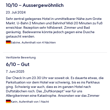
10/10 – Aussergewöhnlich
23. Juli 2024
Sehr zentral gelegenes Hotel in unmittelbarer Nähe zum Grote
Markt. U-Bahn 2 Minuten und Bahnhof Midi 20 Minuten zu Fuß
erreichbar. Rezeption sehr hilfsbereit. Zimmer und Bad
geräumig. Badewanne könnte jedoch gegen eine Dusche
getauscht werden.
Sabine, Aufenthalt von 4 Nächten
Verifizierte Bewertung
6/10 – Gut
7. Juni 2025
Der Check In um 23.30 Uhr war soweit ok. Es dauerte etwas, die
Parksituation vor dem Hotel war schwierig, bis es ins Parkhaus
ging. Schwierig war auch, dass es im ganzen Hotel nach
Duftstäbchen roch. Das „Duftkonzept“ war für uns
Allergikerinnen eine Katastrophe. Ansonsten war das Zimmer
ok, vor allem waren die Betten sehr gut.
Karin, Aufenthalt von 1 Nacht