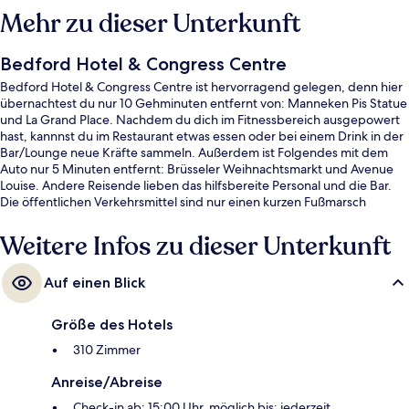
Mehr zu dieser Unterkunft
Bedford Hotel & Congress Centre
Bedford Hotel & Congress Centre ist hervorragend gelegen, denn hier
übernachtest du nur 10 Gehminuten entfernt von: Manneken Pis Statue
und La Grand Place. Nachdem du dich im Fitnessbereich ausgepowert
hast, kannnst du im Restaurant etwas essen oder bei einem Drink in der
Bar/Lounge neue Kräfte sammeln. Außerdem ist Folgendes mit dem
Auto nur 5 Minuten entfernt: Brüsseler Weihnachtsmarkt und Avenue
Louise. Andere Reisende lieben das hilfsbereite Personal und die Bar.
Die öffentlichen Verkehrsmittel sind nur einen kurzen Fußmarsch
entfernt: Zur Straßenbahnhaltestelle Anneessens sind es 4 Minuten und
zur Station Bourse-Beurs 6 Minuten.
Weitere Infos zu dieser Unterkunft
Auf einen Blick
Größe des Hotels
310 Zimmer
Anreise/Abreise
Check-in ab: 15:00 Uhr, möglich bis: jederzeit