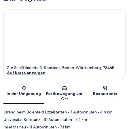
Zur Schiffslaende 5, Konstanz, Baden-Württemberg, 78465
Auf Karte anzeigen
Karte
In der Umgebung
Fortbewegung vor
Restaurants
Ort
Strand beim Bojenfeld Litzelstetten
- 7 Autominuten
- 4.4 km
Universität Konstanz
- 10 Autominuten
- 7.4 km
Insel Mainau
- 11 Autominuten
- 7.1 km