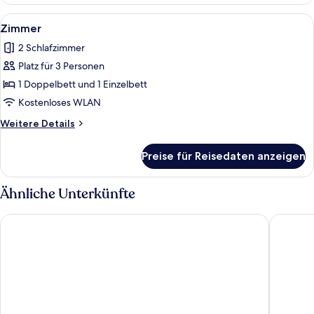
Alle
Ein Hotelzimmer mit zwei Betten, eine
5
Zimmer
Fotos
2 Schlafzimmer
für
Platz für 3 Personen
Zimmer
anzeigen
1 Doppelbett und 1 Einzelbett
Kostenloses WLAN
Weitere
Weitere Details
Details
für
Preise für Reisedaten anzeigen
Zimmer
Ähnliche Unterkünfte
Rioca Konstanz Posto 10
Holiday 