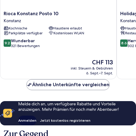
Rioca
Holiday
Rioca Konstanz Posto 10
Holida
Konstanz
Inn
Konstanz
Konstan
Posto
-
Kochnische
Haustiere erlaubt
Hausti
10
the
Parkplätze verfügbar
Kostenloses WLAN
Restau
Konstanz
niu,
Flower
9.2
8.6
Wunderbar
Her
9.2
8.6
Konstan
von
von
321 Bewertungen
302 
by
10,
10,
IHG
Wunderbar,
Hervorr
Der
CHF 113
Konstan
321
302
Preis
Bewertungen
Bewert
inkl. Steuern & Gebühren
beträgt
6. Sept.–7. Sept.
CHF 113
Ähnliche Unterkünfte vergleichen
Melde dich an, um verfügbare Rabatte und Vorteile
anzuzeigen. Mehr Prämien für noch mehr Abenteuer!
Anmelden
Jetzt kostenlos registrieren
Zur Gegend