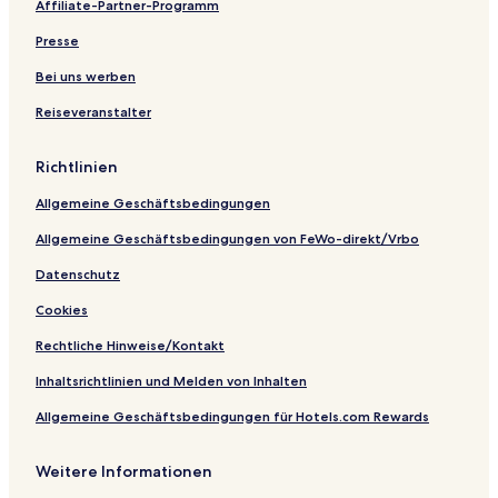
Affiliate-Partner-Programm
H
f
u
m
R
n
z
G
C
l
S
e
e
Presse
h
t
e
s
r
e
s
e
o
T
Bei uns werben
c
o
r
o
Reiseveranstalter
k
n
t
r
-
l
i
y
Richtlinien
n
-
O
Allgemeine Geschäftsbedingungen
n
l
Allgemeine Geschäftsbedingungen von FeWo-direkt/Vrbo
y
Datenschutz
Cookies
Rechtliche Hinweise/Kontakt
Inhaltsrichtlinien und Melden von Inhalten
Allgemeine Geschäftsbedingungen für Hotels.com Rewards
Weitere Informationen