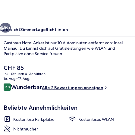
rück
Weiter
19+
Übersicht
Zimmer
Lage
Richtlinien
Gasthaus Hotel Anker ist nur 10 Autominuten entfernt von: Insel
Mainau. Du kannst dich auf Gratisleistungen wie WLAN und
Parkplätze ohne Service freuen.
Der
CHF 85
aktuelle
inkl. Steuern & Gebühren
Preis
16. Aug.–17. Aug.
beträgt
Bewertungen
Wunderbar
9,0
Alle 2 Bewertungen anzeigen
CHF 85.
9,0 von 10.
Aussenbereich
Beliebte Annehmlichkeiten
Kostenlose Parkplätze
Kostenloses WLAN
Nichtraucher