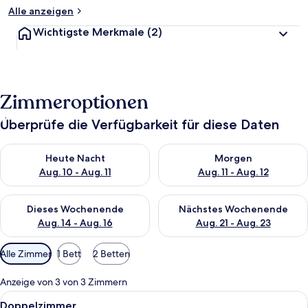
Alle anzeigen
Wichtigste Merkmale
(2)
Zimmeroptionen
Überprüfe die Verfügbarkeit für diese Daten
Überprüfe die Verfügbarkeit für heute Nacht, Aug. 10 - Aug. 11
Überprüfe die Verfügbarkeit fü
Heute Nacht
Morgen
Aug. 10 - Aug. 11
Aug. 11 - Aug. 12
Überprüfe die Verfügbarkeit für dieses Wochenende, Aug. 14 -
Überprüfe die Verfügbarkeit f
Dieses Wochenende
Nächstes Wochenende
Aug. 14 - Aug. 16
Aug. 21 - Aug. 23
Verfügbare
Alle Zimmer
1 Bett
2 Betten
Filter
für
Anzeige von 3 von 3 Zimmern
Zimmer
Alle
Ein Schlafzimmer mit zwei Betten, ei
6
Doppelzimmer