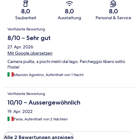
8,0
8,0
8,0
Sauberkeit
Ausstattung
Personal & Service
Bewertungen
Verifizierte Bewertung
8/10 – Sehr gut
27. Apr. 2026
Mit Google übersetzen
Camera pulita, a pochi metri dal lago. Parcheggio libero sotto
l'hotel
Maurizio Agostino, Aufenthalt von 1 Nacht
Verifizierte Bewertung
10/10 – Aussergewöhnlich
19. Apr. 2022
Paola, Aufenthalt von 2 Nächten
Alle 2 Bewertungen anzeigen