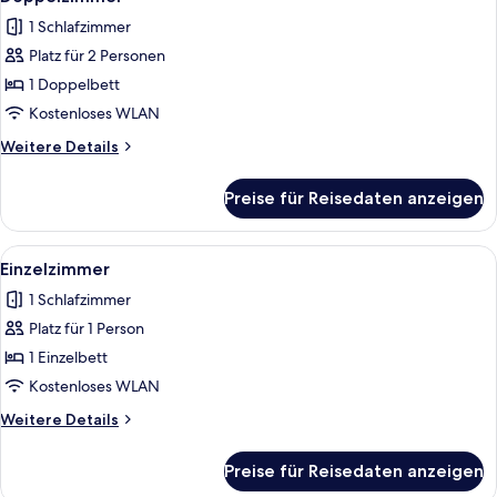
Fotos
1 Schlafzimmer
für
Platz für 2 Personen
Doppelzimmer
anzeigen
1 Doppelbett
Kostenloses WLAN
Weitere
Weitere Details
Details
für
Preise für Reisedaten anzeigen
Doppelzimmer
Alle
Ein kleiner, ordentlich eingerichtete
4
Einzelzimmer
Fotos
1 Schlafzimmer
für
Platz für 1 Person
Einzelzimmer
anzeigen
1 Einzelbett
Kostenloses WLAN
Weitere
Weitere Details
Details
für
Preise für Reisedaten anzeigen
Einzelzimmer