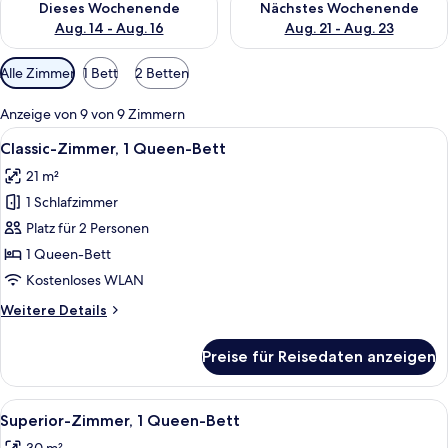
Dieses Wochenende
Nächstes Wochenende
Aug. 14 - Aug. 16
Aug. 21 - Aug. 23
Verfügbare
Alle Zimmer
1 Bett
2 Betten
Filter
für
Anzeige von 9 von 9 Zimmern
Zimmer
Alle
Ein Hotelzimmer mit einem großen Bett
4
Classic-Zimmer, 1 Queen-Bett
Fotos
21 m²
für
1 Schlafzimmer
Classic-
Zimmer,
Platz für 2 Personen
1
1 Queen-Bett
Queen-
Kostenloses WLAN
Bett
Weitere
Weitere Details
anzeigen
Details
für
Preise für Reisedaten anzeigen
Classic-
Zimmer,
1
Alle
Ein Hotelzimmer mit einem großen Bet
6
Queen-
Superior-Zimmer, 1 Queen-Bett
Fotos
Bett