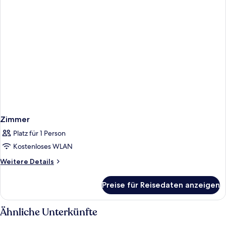
Zimmer
Platz für 1 Person
Kostenloses WLAN
Weitere
Weitere Details
Details
für
Preise für Reisedaten anzeigen
Zimmer
Ähnliche Unterkünfte