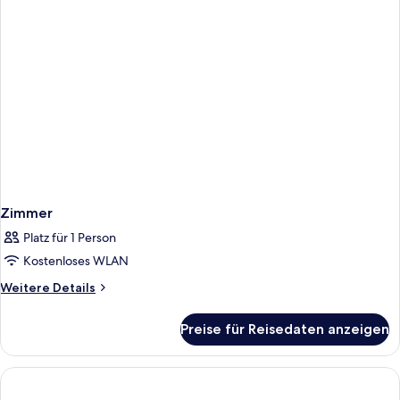
Zimmer
Platz für 1 Person
Kostenloses WLAN
Weitere
Weitere Details
Details
für
Preise für Reisedaten anzeigen
Zimmer