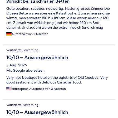
Vorsicht bei zu schmalen Betten
Gute Location, saueber, neuwertig. Hatten grosses Zimmer Die
Queen Bette waren aber eine Katastrophe. Zum einem sind sie
winzig, man erwartet 150 bis 180 cm, diese waren aber nur 130
cm. Zuzweit war wirklich eng (und wir haben 150 cm Bett
daheim). Und zudem waren die extrem weich (und ich mag
weich, aber das war ei deutig zuviel), bei jeder Drehung fiel der
Aufenthalt von 2 Nächten
andere fast aus dem Bett, einmal tatsächlich sogar pasiert. Man
muss lange Treppe beim Eingang nehmen, bevor Rezeption
erreicht ist. Ich stand länger da, die Dame an der Rezeption
Verifizierte Bewertung
konnte mich sehen und hatte mehrfach Augenkontakt mit mir,
kam lange kein Page.. als er dann endlich da war, hatte er
10/10 – Aussergewöhnlich
dennoch das Gepäck nicht übernommen. Und etwa 20
1. Aug. 2026
Treppenstufen mit 2 grossen Koffern fand ich als Frau nicht
lustig. Restaurant im Hotel hat abends leider nur an bestimmen
Mit Google übersetzen
Tagen offen. Frühstück für 26 CAD Erwachsene und 13CAD Kind
Very nice boutique hotel on the outskirts of Old Quebec. Very
(plus Tax) war sehr gut.
good restaurant with delicious Canadian food.
christopher, Aufenthalt von 3 Nächten
Verifizierte Bewertung
10/10 – Aussergewöhnlich