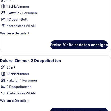
30 m²
für
1 Schlafzimmer
Superior-
Zimmer,
Platz für 2 Personen
1
1 Queen-Bett
Queen-
Kostenloses WLAN
Bett
Weitere
Weitere Details
anzeigen
Details
für
Preise für Reisedaten anzeigen
Superior-
Zimmer,
1
Alle
Ein Hotelzimmer mit einem großen Bet
5
Queen-
Deluxe-Zimmer, 2 Doppelbetten
Fotos
Bett
39 m²
für
1 Schlafzimmer
Deluxe-
Zimmer,
Platz für 4 Personen
2 Doppelbetten
2 Doppelbetten
anzeigen
Kostenloses WLAN
Weitere
Weitere Details
Details
für