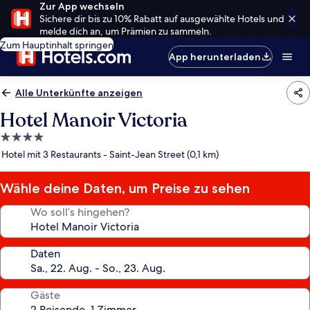
Zur App wechseln
Sichere dir bis zu 10% Rabatt auf ausgewählte Hotels und
melde dich an, um Prämien zu sammeln.
Zum Hauptinhalt springen
App herunterladen
Alle Unterkünfte anzeigen
Hotel Manoir Victoria
4.0-
Sterne-
Hotel mit 3 Restaurants - Saint-Jean Street (0,1 km)
Unterkunft
Wähle deine Daten, um Preise zu sehen
Wo soll’s hingehen?
Daten
Gäste