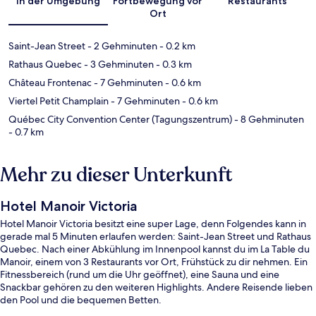
In der Umgebung
Fortbewegung vor
Restaurants
Ort
Saint-Jean Street
- 2 Gehminuten
- 0.2 km
Rathaus Quebec
- 3 Gehminuten
- 0.3 km
Château Frontenac
- 7 Gehminuten
- 0.6 km
Viertel Petit Champlain
- 7 Gehminuten
- 0.6 km
Québec City Convention Center (Tagungszentrum)
- 8 Gehminuten
- 0.7 km
Mehr zu dieser Unterkunft
Hotel Manoir Victoria
Hotel Manoir Victoria besitzt eine super Lage, denn Folgendes kann in
gerade mal 5 Minuten erlaufen werden: Saint-Jean Street und Rathaus
Quebec. Nach einer Abkühlung im Innenpool kannst du im La Table du
Manoir, einem von 3 Restaurants vor Ort, Frühstück zu dir nehmen. Ein
Fitnessbereich (rund um die Uhr geöffnet), eine Sauna und eine
Snackbar gehören zu den weiteren Highlights. Andere Reisende lieben
den Pool und die bequemen Betten.