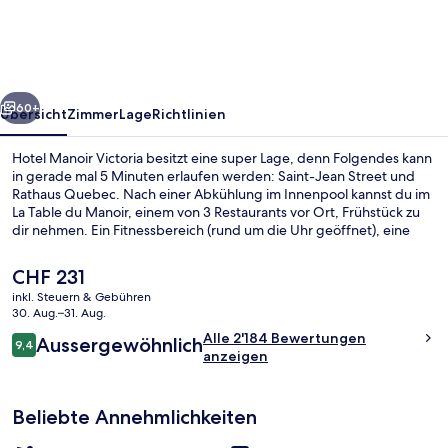
rück
Weiter
60+
Übersicht
Zimmer
Lage
Richtlinien
Hotel Manoir Victoria besitzt eine super Lage, denn Folgendes kann
in gerade mal 5 Minuten erlaufen werden: Saint-Jean Street und
Rathaus Quebec. Nach einer Abkühlung im Innenpool kannst du im
La Table du Manoir, einem von 3 Restaurants vor Ort, Frühstück zu
dir nehmen. Ein Fitnessbereich (rund um die Uhr geöffnet), eine
Sauna und eine Snackbar gehören zu den weiteren Highlights.
Andere Reisende lieben den Pool und die bequemen Betten.
Der
CHF 231
aktuelle
inkl. Steuern & Gebühren
Preis
30. Aug.–31. Aug.
Innenpool
beträgt
Bewertungen
Alle 2'184 Bewertungen
Aussergewöhnlich
CHF 231.
9,4
9,4 von 10.
anzeigen
Beliebte Annehmlichkeiten