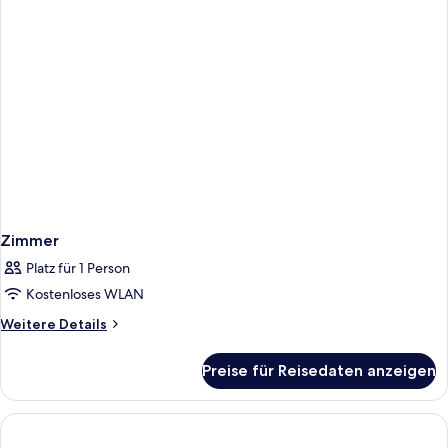
Zimmer
Platz für 1 Person
Kostenloses WLAN
Weitere
Weitere Details
Details
für
Preise für Reisedaten anzeigen
Zimmer