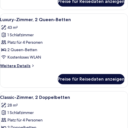
Preise für Reisedaten anzeigen
Deluxe-
Zimmer,
2 Doppelbetten
Alle
Ein modernes Hotelzimmer mit einem g
4
Luxury-Zimmer, 2 Queen-Betten
Fotos
43 m²
für
1 Schlafzimmer
Luxury-
Zimmer,
Platz für 4 Personen
2 Queen-
2 Queen-Betten
Betten
Kostenloses WLAN
anzeigen
Weitere
Weitere Details
Details
für
Preise für Reisedaten anzeigen
Luxury-
Zimmer,
2 Queen-
Alle
Ein Hotelzimmer mit zwei Betten, ein
5
Betten
Classic-Zimmer, 2 Doppelbetten
Fotos
28 m²
für
1 Schlafzimmer
Classic-
Zimmer,
Platz für 4 Personen
2 Doppelbetten
2 Doppelbetten