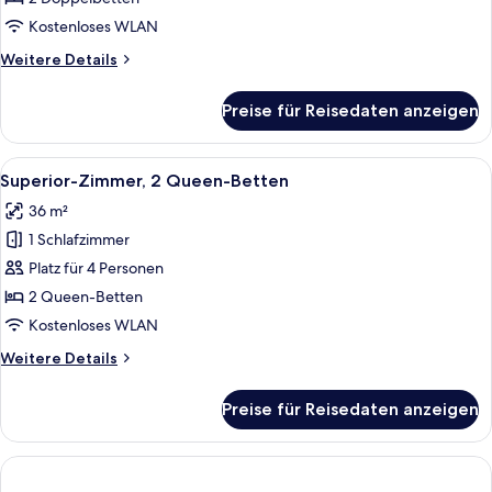
anzeigen
Kostenloses WLAN
Weitere
Weitere Details
Details
für
Preise für Reisedaten anzeigen
Classic-
Zimmer,
2 Doppelbetten
Alle
Ein Hotelzimmer mit zwei Betten, eine
4
Superior-Zimmer, 2 Queen-Betten
Fotos
36 m²
für
1 Schlafzimmer
Superior-
Zimmer,
Platz für 4 Personen
2 Queen-
2 Queen-Betten
Betten
Kostenloses WLAN
anzeigen
Weitere
Weitere Details
Details
für
Preise für Reisedaten anzeigen
Superior-
Zimmer,
2 Queen-
Betten