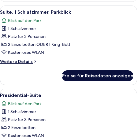
(Panoramic
Alle
Ein modernes Hotelzimmer mit Bett, Sof
17
View)
Suite, 1 Schlafzimmer, Parkblick
Fotos
Blick auf den Park
für
1 Schlafzimmer
Suite,
1
Platz für 3 Personen
Schlafzimmer,
2 Einzelbetten ODER 1 King-Bett
Parkblick
Kostenloses WLAN
anzeigen
Weitere
Weitere Details
Details
für
Preise für Reisedaten anzeigen
Suite,
1
Schlafzimmer,
Alle
Ein modernes Hotelzimmer mit Bett, F
7
Parkblick
Presidential-Suite
Fotos
Blick auf den Park
für
1 Schlafzimmer
Presidential-
Suite
Platz für 3 Personen
anzeigen
2 Einzelbetten
Kostenloses WLAN