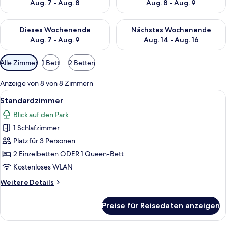
Aug. 7 - Aug. 8
Aug. 8 - Aug. 9
Überprüfe die Verfügbarkeit für dieses Wochenende, Aug. 7 - 
Überprüfe die Verfügbarkeit f
Dieses Wochenende
Nächstes Wochenende
Aug. 7 - Aug. 9
Aug. 14 - Aug. 16
Verfügbare
Alle Zimmer
1 Bett
2 Betten
Filter
für
Anzeige von 8 von 8 Zimmern
Zimmer
Alle
Ein Hotelzimmer mit einem großen Bet
10
Standardzimmer
Fotos
Blick auf den Park
für
1 Schlafzimmer
Standardzimmer
anzeigen
Platz für 3 Personen
2 Einzelbetten ODER 1 Queen-Bett
Kostenloses WLAN
Weitere
Weitere Details
Details
für
Preise für Reisedaten anzeigen
Standardzimmer