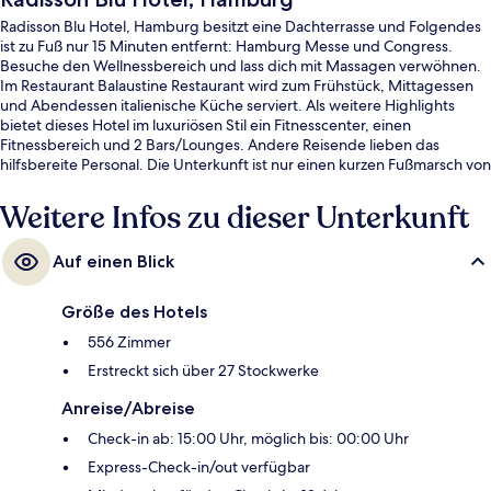
Radisson Blu Hotel, Hamburg besitzt eine Dachterrasse und Folgendes
ist zu Fuß nur 15 Minuten entfernt: Hamburg Messe und Congress.
Besuche den Wellnessbereich und lass dich mit Massagen verwöhnen.
Im Restaurant Balaustine Restaurant wird zum Frühstück, Mittagessen
und Abendessen italienische Küche serviert. Als weitere Highlights
bietet dieses Hotel im luxuriösen Stil ein Fitnesscenter, einen
Fitnessbereich und 2 Bars/Lounges. Andere Reisende lieben das
hilfsbereite Personal. Die Unterkunft ist nur einen kurzen Fußmarsch von
den öffentlichen Verkehrsmitteln entfernt: Zur U-Bahn läuft man 2
Minuten (S-Bahnhof Dammtor) bzw. 5 Minuten (U-Bahnhof
Weitere Infos zu dieser Unterkunft
Stephansplatz).
Auf einen Blick
Größe des Hotels
556 Zimmer
Erstreckt sich über 27 Stockwerke
Anreise/Abreise
Check-in ab: 15:00 Uhr, möglich bis: 00:00 Uhr
Express-Check-in/out verfügbar