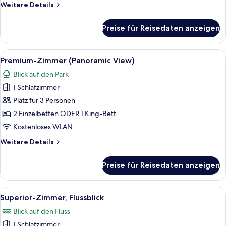
Weitere
Weitere Details
Details
für
Preise für Reisedaten anzeigen
Premium-
Zimmer,
Flussblick
Alle
Ein modernes Hotelzimmer mit einem gr
14
Premium-Zimmer (Panoramic View)
Fotos
Blick auf den Park
für
1 Schlafzimmer
Premium-
Zimmer
Platz für 3 Personen
(Panoramic
2 Einzelbetten ODER 1 King-Bett
View)
Kostenloses WLAN
anzeigen
Weitere
Weitere Details
Details
für
Preise für Reisedaten anzeigen
Premium-
Zimmer
(Panoramic
Alle
Ein modernes Hotelzimmer mit einem gr
6
View)
Superior-Zimmer, Flussblick
Fotos
Blick auf den Fluss
für
1 Schlafzimmer