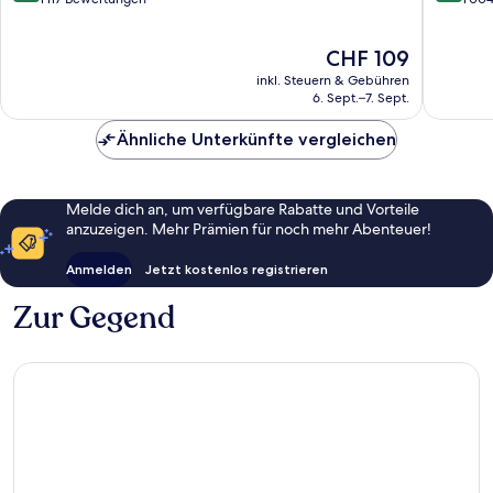
10,
10,
Wunderbar,
Hervorr
Der
CHF 109
1’117
1’004
Preis
Bewertungen
Bewert
inkl. Steuern & Gebühren
beträgt
6. Sept.–7. Sept.
CHF 109
Ähnliche Unterkünfte vergleichen
Melde dich an, um verfügbare Rabatte und Vorteile
anzuzeigen. Mehr Prämien für noch mehr Abenteuer!
Anmelden
Jetzt kostenlos registrieren
Zur Gegend