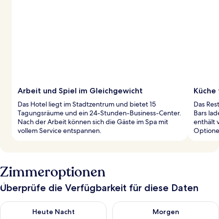
Arbeit und Spiel im Gleichgewicht
Küche 
Das Hotel liegt im Stadtzentrum und bietet 15
Das Rest
Tagungsräume und ein 24-Stunden-Business-Center.
Bars lad
Nach der Arbeit können sich die Gäste im Spa mit
enthält 
vollem Service entspannen.
Optione
Zimmeroptionen
Überprüfe die Verfügbarkeit für diese Daten
Überprüfe die Verfügbarkeit für heute Nacht, Aug. 7 - Aug. 8.
Überprüfe die Verfügbarkeit f
Heute Nacht
Morgen