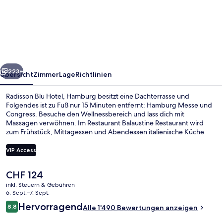
Blu
Hotel,
Hamburg
rück
Weiter
223+
Übersicht
Zimmer
Lage
Richtlinien
Radisson Blu Hotel, Hamburg besitzt eine Dachterrasse und
Folgendes ist zu Fuß nur 15 Minuten entfernt: Hamburg Messe und
Congress. Besuche den Wellnessbereich und lass dich mit
Massagen verwöhnen. Im Restaurant Balaustine Restaurant wird
zum Frühstück, Mittagessen und Abendessen italienische Küche
serviert. Als weitere Highlights bietet dieses Hotel im luxuriösen Stil
ein Fitnesscenter, einen Fitnessbereich und 2 Bars/Lounges. Andere
VIP Access
Reisende lieben das hilfsbereite Personal. Die Unterkunft ist nur
einen kurzen Fußmarsch von den öffentlichen Verkehrsmitteln
Der
CHF 124
entfernt: Zur U-Bahn läuft man 2 Minuten (S-Bahnhof Dammtor)
Frühstück, Mittagessen und Abendes
aktuelle
bzw. 5 Minuten (U-Bahnhof Stephansplatz).
inkl. Steuern & Gebühren
Preis
6. Sept.–7. Sept.
beträgt
Bewertungen
Hervorragend
8,8
Alle 1'490 Bewertungen anzeigen
CHF 124.
8,8 von 10.