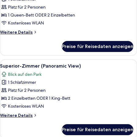
Superior-
Zimmer,
Platz für 2 Personen
Flussblick
1 Queen-Bett ODER 2 Einzelbetten
anzeigen
Kostenloses WLAN
Weitere
Weitere Details
Details
für
Preise für Reisedaten anzeigen
Superior-
Zimmer,
Flussblick
Alle
Ein Hotelzimmer mit einem großen Bett
14
Superior-Zimmer (Panoramic View)
Fotos
Blick auf den Park
für
1 Schlafzimmer
Superior-
Zimmer
Platz für 2 Personen
(Panoramic
2 Einzelbetten ODER 1 King-Bett
View)
Kostenloses WLAN
anzeigen
Weitere
Weitere Details
Details
für
Preise für Reisedaten anzeigen
Superior-
Zimmer