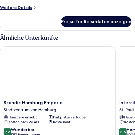
Weitere
Weitere Details
Details
für
Preise für Reisedaten anzeigen
Presidential-
Suite
Ähnliche Unterkünfte
Scandic Hamburg Emporio
Interci
Scandic
Intercit
Scandic Hamburg Emporio
Interc
Hamburg
Hambur
Stadtzentrum von Hamburg
St. Pauli
Emporio
Dammto
Haustiere erlaubt
Parkplätze verfügbar
Hausti
Stadtzentrum
St.
Kostenloses WLAN
Restaurant
Koste
von
Pauli
Hamburg
9.2
8.6
Wunderbar
Her
9.2
8.6
von
von
1’117 Bewertungen
1’00