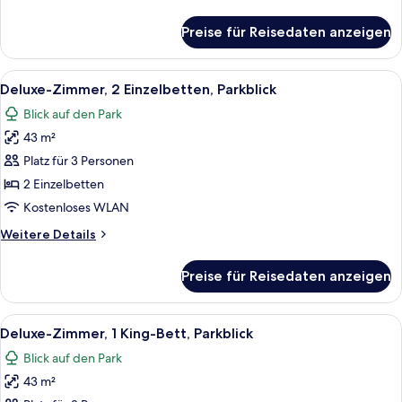
Details
für
Preise für Reisedaten anzeigen
Suite,
Mehrere
Betten,
Alle
Ein Hotelzimmer mit zwei Betten, eine
5
Meerblick
Deluxe-Zimmer, 2 Einzelbetten, Parkblick
Fotos
Blick auf den Park
für
43 m²
Deluxe-
Zimmer,
Platz für 3 Personen
2 Einzelbetten,
2 Einzelbetten
Parkblick
Kostenloses WLAN
anzeigen
Weitere
Weitere Details
Details
für
Preise für Reisedaten anzeigen
Deluxe-
Zimmer,
2 Einzelbetten,
Alle
Ein modernes Hotelzimmer mit Glasabt
5
Parkblick
Deluxe-Zimmer, 1 King-Bett, Parkblick
Fotos
Blick auf den Park
für
43 m²
Deluxe-