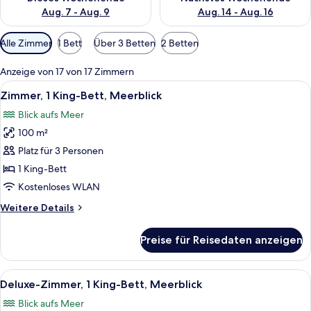
Aug. 7 - Aug. 9
Aug. 14 - Aug. 16
Verfügbare
Alle Zimmer
1 Bett
Über 3 Betten
2 Betten
Filter
für
Anzeige von 17 von 17 Zimmern
Zimmer
Alle
Ein modernes Hotelzimmer mit einem g
6
Zimmer, 1 King-Bett, Meerblick
Fotos
Blick aufs Meer
für
100 m²
Zimmer,
1 King-
Platz für 3 Personen
Bett,
1 King-Bett
Meerblick
Kostenloses WLAN
anzeigen
Weitere
Weitere Details
Details
für
Preise für Reisedaten anzeigen
Zimmer,
1 King-
Bett,
Alle
Ein Zimmer mit Meerblick, ausgestattet
5
Meerblick
Deluxe-Zimmer, 1 King-Bett, Meerblick
Fotos
Blick aufs Meer
für