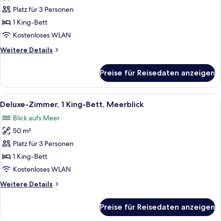
Zimmer,
Platz für 3 Personen
1 King-
1 King-Bett
Bett,
Kostenloses WLAN
Gartenblick
Weitere
Weitere Details
anzeigen
Details
für
Preise für Reisedaten anzeigen
Deluxe-
Zimmer,
1 King-
Alle
Ein modernes Hotelzimmer mit einem g
5
Bett,
Deluxe-Zimmer, 1 King-Bett, Meerblick
Fotos
Gartenblick
Blick aufs Meer
für
50 m²
Deluxe-
Zimmer,
Platz für 3 Personen
1 King-
1 King-Bett
Bett,
Kostenloses WLAN
Meerblick
Weitere
Weitere Details
anzeigen
Details
für
Preise für Reisedaten anzeigen
Deluxe-
Zimmer,