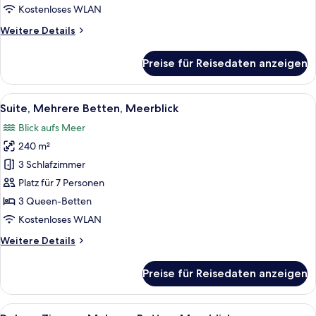
Bett,
Kostenloses WLAN
Gartenblick
Weitere
Weitere Details
anzeigen
Details
für
Preise für Reisedaten anzeigen
Deluxe-
Zimmer,
1 King-
Alle
Ein Schlafzimmer mit einem großen Be
5
Bett,
Suite, Mehrere Betten, Meerblick
Fotos
Gartenblick
Blick aufs Meer
für
240 m²
Suite,
Mehrere
3 Schlafzimmer
Betten,
Platz für 7 Personen
Meerblick
3 Queen-Betten
anzeigen
Kostenloses WLAN
Weitere
Weitere Details
Details
für
Preise für Reisedaten anzeigen
Suite,
Mehrere
Betten,
Alle
Ein Balkon mit zwei Stühlen und einem 
5
Meerblick