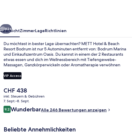
Beach
Resort
Bodrum
rück
Weiter
82+
Übersicht
Zimmer
Lage
Richtlinien
Du möchtest in bester Lage übernachten? METT Hotel & Beach
Resort Bodrum ist nur 5 Autominuten entfernt von: Bodrum Marina
und Einkaufszentrum Oasis. Du kannst in einem der 2 Restaurants
etwas essen und dich im Wellnessbereich mit Tiefengewebe-
Massagen, Ganzkörperwickeln oder Aromatherapie verwöhnen
lassen. Weitere Highlights wie eine Strandbar, ein Fitnessbereich
(rund um die Uhr geöffnet) und ein Dampfbad sprechen für dieses
VIP Access
Hotel im luxuriösen Stil. Andere Reisende haben viel Gutes über das
hilfsbereite Personal zu berichten.
Der
CHF 438
Außenpool (je nach Saison geöffnet),
aktuelle
inkl. Steuern & Gebühren
Preis
7. Sept.–8. Sept.
beträgt
Bewertungen
Wunderbar
9,2
Alle 246 Bewertungen anzeigen
CHF 438.
9,2 von 10.
Beliebte Annehmlichkeiten