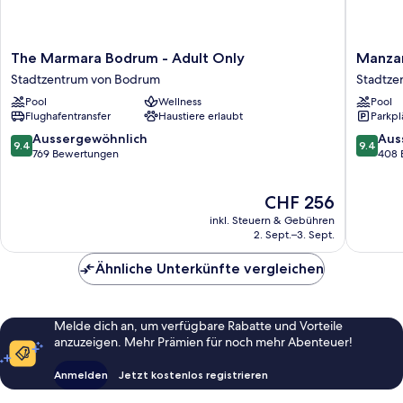
The
Manzara
The Marmara Bodrum - Adult Only
Manzar
Marmara
Boutiqu
Stadtzentrum von Bodrum
Stadtze
Bodrum
Hotel
Pool
Wellness
Pool
-
Stadtze
Flughafentransfer
Haustiere erlaubt
Parkpl
Adult
von
Only
Bodrum
9.4
9.4
Aussergewöhnlich
Aus
9.4
9.4
Stadtzentrum
von
von
769 Bewertungen
408 
von
10,
10,
Bodrum
Aussergewöhnlich,
Ausserg
Der
CHF 256
769
408
Preis
Bewertungen
Bewert
inkl. Steuern & Gebühren
beträgt
2. Sept.–3. Sept.
CHF 256
Ähnliche Unterkünfte vergleichen
Melde dich an, um verfügbare Rabatte und Vorteile
anzuzeigen. Mehr Prämien für noch mehr Abenteuer!
Anmelden
Jetzt kostenlos registrieren