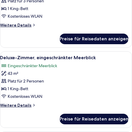
Zimmer,
Platz für 3 Personen
1 King-
1 King-Bett
Bett,
Kostenloses WLAN
Parkblick
Weitere
Weitere Details
anzeigen
Details
für
Preise für Reisedaten anzeigen
Deluxe-
Zimmer,
1 King-
Alle
Ein modernes Hotelzimmer mit einem gro
5
Bett,
Deluxe-Zimmer, eingeschränkter Meerblick
Fotos
Parkblick
Eingeschränkter Meerblick
für
43 m²
Deluxe-
Zimmer,
Platz für 2 Personen
eingeschränkter
1 King-Bett
Meerblick
Kostenloses WLAN
anzeigen
Weitere
Weitere Details
Details
für
Preise für Reisedaten anzeigen
Deluxe-
Zimmer,
eingeschränkter