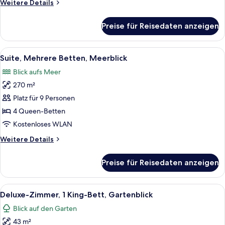
Weitere
Weitere Details
anzeigen
Details
für
Preise für Reisedaten anzeigen
Deluxe-
Zimmer,
Mehrere
Alle
Ein modernes Haus mit Swimmingpool, 
6
Betten,
Suite, Mehrere Betten, Meerblick
Fotos
Gartenblick
Blick aufs Meer
für
270 m²
Suite,
Mehrere
Platz für 9 Personen
Betten,
4 Queen-Betten
Meerblick
Kostenloses WLAN
anzeigen
Weitere
Weitere Details
Details
für
Preise für Reisedaten anzeigen
Suite,
Mehrere
Betten,
Alle
Ein modernes Hotelzimmer mit einem g
5
Meerblick
Deluxe-Zimmer, 1 King-Bett, Gartenblick
Fotos
Blick auf den Garten
für
43 m²
Deluxe-