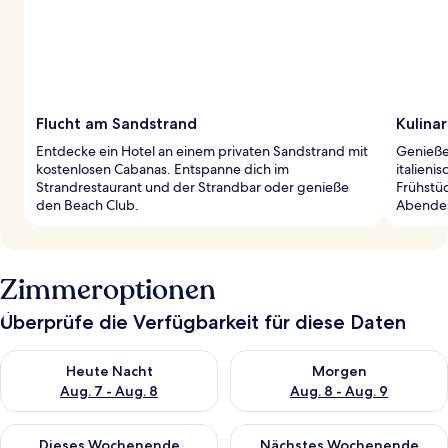
Flucht am Sandstrand
Kulinar
Entdecke ein Hotel an einem privaten Sandstrand mit
Genieße 
kostenlosen Cabanas. Entspanne dich im
italieni
Strandrestaurant und der Strandbar oder genieße
Frühstüc
den Beach Club.
Abendes
Zimmeroptionen
Überprüfe die Verfügbarkeit für diese Daten
Überprüfe die Verfügbarkeit für heute Nacht, Aug. 7 - Aug. 8.
Überprüfe die Verfügbarkeit f
Heute Nacht
Morgen
Aug. 7 - Aug. 8
Aug. 8 - Aug. 9
Überprüfe die Verfügbarkeit für dieses Wochenende, Aug. 7 - 
Überprüfe die Verfügbarkeit f
Dieses Wochenende
Nächstes Wochenende