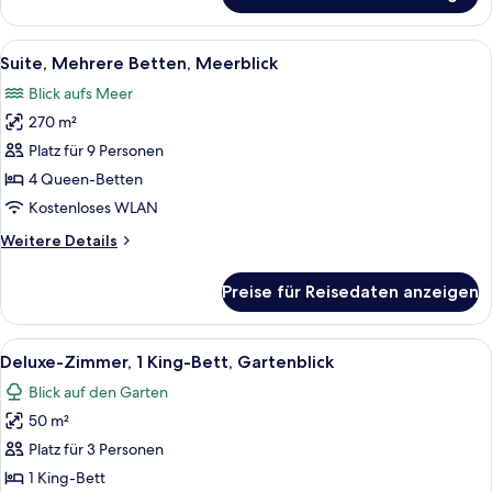
Mehrere
Betten,
Alle
Ein modernes Schlafzimmer mit Bett, S
5
Meerblick
Suite, Mehrere Betten, Meerblick
Fotos
Blick aufs Meer
für
270 m²
Suite,
Mehrere
Platz für 9 Personen
Betten,
4 Queen-Betten
Meerblick
Kostenloses WLAN
anzeigen
Weitere
Weitere Details
Details
für
Preise für Reisedaten anzeigen
Suite,
Mehrere
Betten,
Alle
Ein modernes Hotelzimmer mit einem g
6
Meerblick
Deluxe-Zimmer, 1 King-Bett, Gartenblick
Fotos
Blick auf den Garten
für
50 m²
Deluxe-
Zimmer,
Platz für 3 Personen
1 King-
1 King-Bett