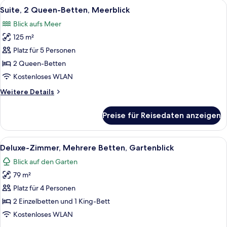
Alle
Ein modernes Wohnzimmer mit einem w
5
Meerblick
Suite, 2 Queen-Betten, Meerblick
Fotos
Blick aufs Meer
für
125 m²
Suite,
2 Queen-
Platz für 5 Personen
Betten,
2 Queen-Betten
Meerblick
Kostenloses WLAN
anzeigen
Weitere
Weitere Details
Details
für
Preise für Reisedaten anzeigen
Suite,
2 Queen-
Betten,
Alle
Ein modernes Hotelzimmer mit einem g
5
Meerblick
Deluxe-Zimmer, Mehrere Betten, Gartenblick
Fotos
Blick auf den Garten
für
79 m²
Deluxe-
Zimmer,
Platz für 4 Personen
Mehrere
2 Einzelbetten und 1 King-Bett
Betten,
Kostenloses WLAN
Gartenblick