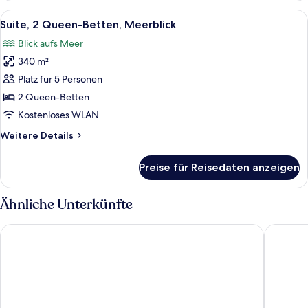
1 King-
Alle
Ein Hotelzimmer mit einem großen Bet
5
Bett,
Suite, 2 Queen-Betten, Meerblick
Fotos
Meerblick
Blick aufs Meer
für
340 m²
Suite,
2 Queen-
Platz für 5 Personen
Betten,
2 Queen-Betten
Meerblick
Kostenloses WLAN
anzeigen
Weitere
Weitere Details
Details
für
Preise für Reisedaten anzeigen
Suite,
2 Queen-
Betten,
Ähnliche Unterkünfte
Meerblick
The Marmara Bodrum - Adult Only
Manzara 