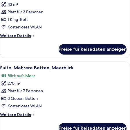
43 m²
Deluxe-
Zimmer,
Platz für 3 Personen
1 King-
1 King-Bett
Bett,
Kostenloses WLAN
Meerblick
Weitere
Weitere Details
anzeigen
Details
für
Preise für Reisedaten anzeigen
Deluxe-
Zimmer,
1 King-
Alle
Ein modernes Wohnzimmer mit einem w
6
Bett,
Suite, Mehrere Betten, Meerblick
Fotos
Meerblick
Blick aufs Meer
für
270 m²
Suite,
Mehrere
Platz für 7 Personen
Betten,
3 Queen-Betten
Meerblick
Kostenloses WLAN
anzeigen
Weitere
Weitere Details
Details
für
Preise für Reisedaten anzeigen
Suite,