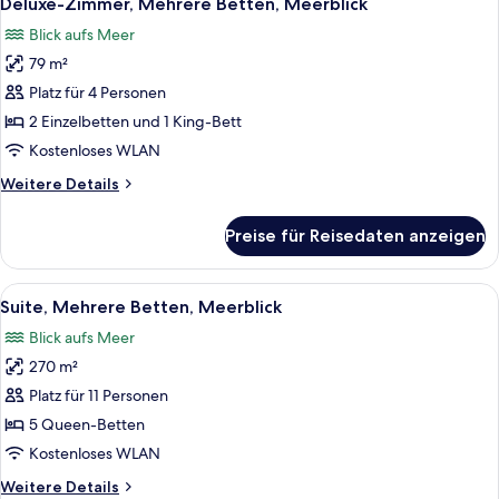
Deluxe-Zimmer, Mehrere Betten, Meerblick
Fotos
Blick aufs Meer
für
79 m²
Deluxe-
Zimmer,
Platz für 4 Personen
Mehrere
2 Einzelbetten und 1 King-Bett
Betten,
Kostenloses WLAN
Meerblick
Weitere
Weitere Details
anzeigen
Details
für
Preise für Reisedaten anzeigen
Deluxe-
Zimmer,
Mehrere
Alle
Ein modernes Hotelzimmer mit einem g
8
Betten,
Suite, Mehrere Betten, Meerblick
Fotos
Meerblick
Blick aufs Meer
für
270 m²
Suite,
Mehrere
Platz für 11 Personen
Betten,
5 Queen-Betten
Meerblick
Kostenloses WLAN
anzeigen
Weitere
Weitere Details