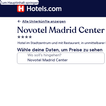
Zum Hauptinhalt springen
Alle Unterkünfte anzeigen
Novotel Madrid Center
4.0-
Sterne-
Hotel im Stadtzentrum und mit Restaurant, in unmittelbar
Unterkunft
Wähle deine Daten, um Preise zu sehen
Wo soll’s hingehen?
Fotogalerie
von
Novotel
Madrid
Center