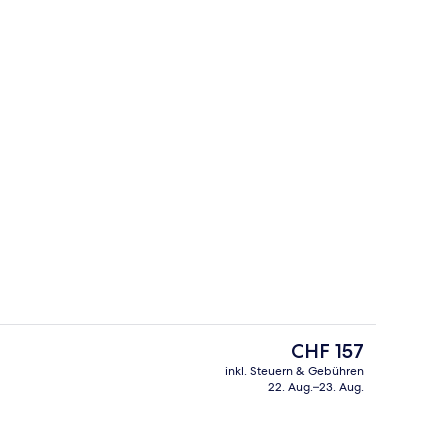
e
Superior-Zimmer, 2 Einzelbetten
Der
CHF 157
aktuelle
inkl. Steuern & Gebühren
Preis
22. Aug.–23. Aug.
Außenpool (je nach Saison geöffnet)
beträgt
CHF 157.