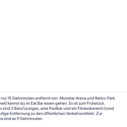
Dachterrass
nur 15 Gehminuten entfernt von: Movistar Arena und Retiro-Park.
et) kannst du im Eat Bar essen gehen. Es ist zum Frühstück,
sind 2 Bars/Lounges, eine Poolbar und ein Fitnessbereich (rund
Snackbar
ufige Entfernung zu den öffentlichen Verkehrsmitteln: Zur
ya sind es 9 Gehminuten.