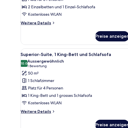
with
2 Einzelbetten und 1 Einzel-Schlafsofa
Sofa
Kostenloses WLAN
anzeigen
Weitere
Weitere Details
Details
für
Preise anzeige
Standard
Twin
Room
Alle
Superior-Suite, 1 King-Bett un
14
with
Superior-Suite, 1 King-Bett und Schlafsofa
Fotos
Sofa
Aussergewöhnlich
für
10.0
10.0 von 10
(1
1 Bewertung
Superior-
Bewertung)
50 m²
Suite,
1 Schlafzimmer
1 King-
Platz für 4 Personen
Bett
1 King-Bett und 1 grosses Schlafsofa
und
Kostenloses WLAN
Schlafsofa
anzeigen
Weitere
Weitere Details
Details
für
Preise anzeige
Superior-