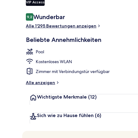
VIP Access
Bewertungen
Wunderbar
9,2
9,2 von 10.
2 Bars/Loung
Alle 1'295 Bewertungen anzeigen
Beliebte Annehmlichkeiten
Pool
Kostenloses WLAN
Zimmer mit Verbindungstür verfügbar
Alle anzeigen
Wichtigste Merkmale
(12)
Sich wie zu Hause fühlen
(6)