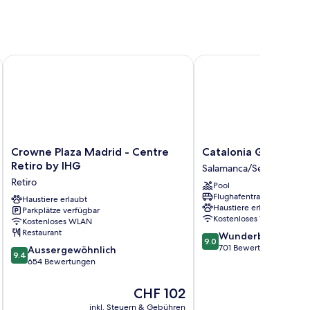
Crowne Plaza Madrid - Centre Retiro by IHG
Catalonia Goya
Crowne
Catalonia
Crowne Plaza Madrid - Centre
Catalonia Goya
Plaza
Goya
Retiro by IHG
Salamanca/Serrano
Madrid
Salamanca/Serrano
Retiro
Pool
-
Flughafentransfer
Centre
Haustiere erlaubt
Haustiere erlaubt
Parkplätze verfügbar
Retiro
Kostenloses WLAN
Kostenloses WLAN
by
Restaurant
9.0
Wunderbar
IHG
9.0
von
701 Bewertungen
9.4
Retiro
Aussergewöhnlich
9.4
10,
von
654 Bewertungen
Wunderbar,
10,
701
Aussergewöhnlich,
Der
CHF 102
Bewertungen
654
Preis
inkl. Steuern & Gebühren
inkl. S