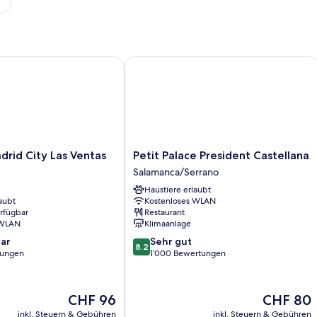
d City Las Ventas
Petit Palace President Castellana
Petit
rid City Las Ventas
Petit Palace President Castellana
Palace
Salamanca/Serrano
President
Haustiere erlaubt
Castellana
aubt
Kostenloses WLAN
Salamanca/Serrano
erfügbar
Restaurant
 WLAN
Klimaanlage
8.2
ar
Sehr gut
8.2
von
tungen
1’000 Bewertungen
10,
Sehr
gut,
Der
Der
CHF 96
CHF 80
1’000
Preis
Preis
inkl. Steuern & Gebühren
inkl. Steuern & Gebühren
Bewertungen