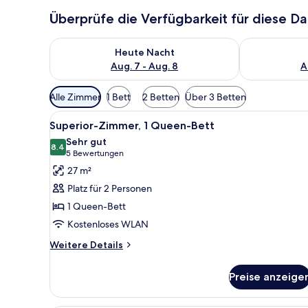
Überprüfe die Verfügbarkeit für diese D
Überprüfe die Verfügbarkeit für heute Nacht, Aug. 7
Überprüfe die
Heute Nacht
Aug. 7 - Aug. 8
A
Verfügbare
Alle Zimmer
1 Bett
2 Betten
Über 3 Betten
Filter
Alle
Superior-Zimmer, 1 Queen-Bet
für
20
Superior-Zimmer, 1 Queen-Bett
Fotos
Zimmer
Sehr gut
für
8.4
8.4 von 10
(5
5 Bewertungen
Superior-
Bewertungen)
27 m²
Zimmer,
Platz für 2 Personen
1
1 Queen-Bett
Queen-
Kostenloses WLAN
Bett
anzeigen
Weitere
Weitere Details
Details
für
Preise anzeige
Superior-
Zimmer,
1