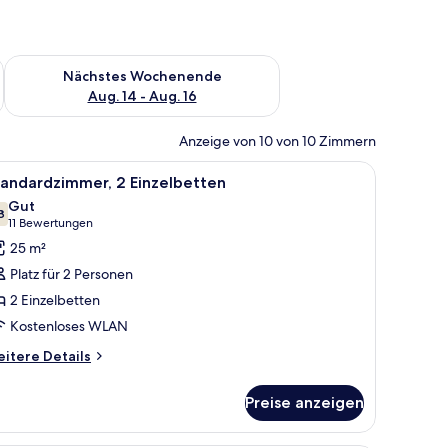
es Wochenende, Aug. 7 - Aug. 9.
Überprüfe die Verfügbarkeit für nächstes Wochenende, Aug. 1
Nächstes Wochenende
Aug. 14 - Aug. 16
Anzeige von 10 von 10 Zimmern
en, Minibar, Zimmersafe
le
Ein Hotelzimmer mit Bett, Schreibtisch, Stuh
12
tandardzimmer, 2 Einzelbetten
otos
Gut
ür
8
7.8 von 10
(11
11 Bewertungen
tandardzimmer,
Bewertungen)
25 m²
 Einzelbetten
Platz für 2 Personen
nzeigen
2 Einzelbetten
Kostenloses WLAN
itere
itere Details
tails
r
Preise anzeigen
andardzimmer,
Einzelbetten