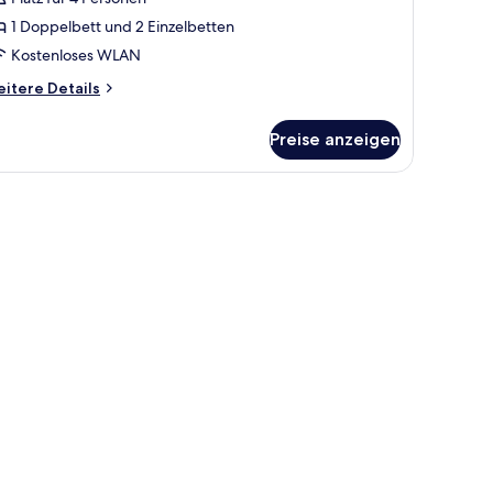
nzeigen
1 Doppelbett und 2 Einzelbetten
Kostenloses WLAN
itere
itere Details
tails
r
Preise anzeigen
andardzimmer,
ehrere
tten