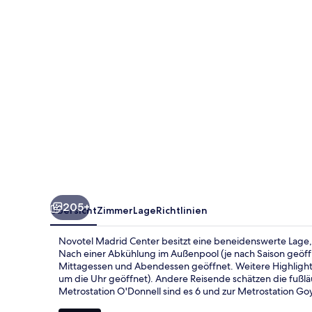
205+
Übersicht
Zimmer
Lage
Richtlinien
Novotel Madrid Center besitzt eine beneidenswerte Lage, 
Nach einer Abkühlung im Außenpool (je nach Saison geöffn
Mittagessen und Abendessen geöffnet. Weitere Highlights 
um die Uhr geöffnet). Andere Reisende schätzen die fußlä
Metrostation O'Donnell sind es 6 und zur Metrostation Go