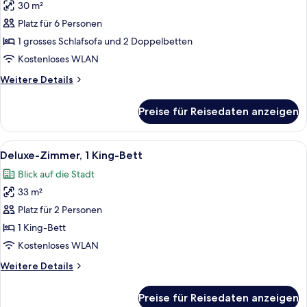
30 m²
Deluxe-
Zimmer
Platz für 6 Personen
(2
1 grosses Schlafsofa und 2 Doppelbetten
Double
Kostenloses WLAN
Beds)
Weitere
Weitere Details
anzeigen
Details
für
Preise für Reisedaten anzeigen
Deluxe-
Zimmer
(2
Alle
Ein Hotelzimmer mit einem Bett, eine
7
Double
Deluxe-Zimmer, 1 King-Bett
Fotos
Beds)
Blick auf die Stadt
für
33 m²
Deluxe-
Zimmer,
Platz für 2 Personen
1 King-
1 King-Bett
Bett
Kostenloses WLAN
anzeigen
Weitere
Weitere Details
Details
für
Preise für Reisedaten anzeigen
Deluxe-