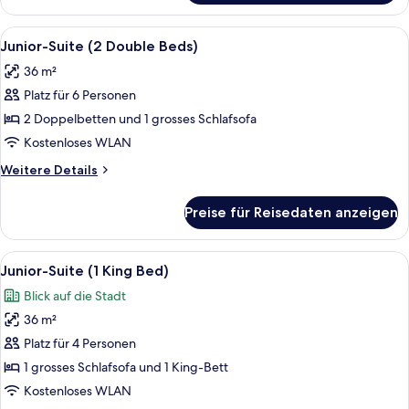
Zimmer,
1 King-
Alle
Hochwertige Bettwaren, Zimmersafe, 
5
Bett
Junior-Suite (2 Double Beds)
Fotos
36 m²
für
Platz für 6 Personen
Junior-
Suite
2 Doppelbetten und 1 grosses Schlafsofa
(2
Kostenloses WLAN
Double
Weitere
Weitere Details
Beds)
Details
anzeigen
für
Preise für Reisedaten anzeigen
Junior-
Suite
(2
Alle
Ein Hotelzimmer mit einem großen Bett
6
Double
Junior-Suite (1 King Bed)
Fotos
Beds)
Blick auf die Stadt
für
36 m²
Junior-
Suite
Platz für 4 Personen
(1
1 grosses Schlafsofa und 1 King-Bett
King
Kostenloses WLAN
Bed)