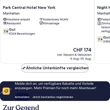
Park
Night
Park Central Hotel New York
Night 
Central
Hotel
Manhattan
Manhat
Hotel
Broadw
Haustiere erlaubt
Kostenloses WLAN
Parkpl
New
Manhatt
Restaurant
Klimaanlage
Zimme
York
Verbi
Manhattan
7.8
Gut
verfüg
7.8
von
4’334 Bewertungen
7.4
Gut
10,
7.4
von
3’45
Gut,
10,
4’334
Der
CHF 174
Gut,
Bewertungen
Preis
3’456
inkl. Steuern & Gebühren
beträgt
9. Aug.–10. Aug.
Bewert
CHF 174
Ähnliche Unterkünfte vergleichen
Melde dich an, um verfügbare Rabatte und Vorteile
anzuzeigen. Mehr Prämien für noch mehr Abenteuer!
Anmelden
Jetzt kostenlos registrieren
Zur Gegend