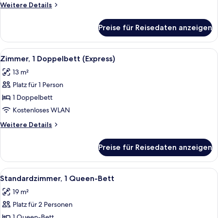
Weitere
Weitere Details
anzeigen
Details
für
Preise für Reisedaten anzeigen
Junior-
Suite
(1
Alle
Ein Hotelzimmer mit einem großen Bet
7
King
Zimmer, 1 Doppelbett (Express)
Fotos
Bed)
13 m²
für
Platz für 1 Person
Zimmer,
1
1 Doppelbett
Doppelbett
Kostenloses WLAN
(Express)
Weitere
Weitere Details
anzeigen
Details
für
Preise für Reisedaten anzeigen
Zimmer,
1
Doppelbett
Alle
Ein Hotelzimmer mit Bett, Schreibtisc
4
(Express)
Standardzimmer, 1 Queen-Bett
Fotos
19 m²
für
Platz für 2 Personen
Standardzimmer,
1
1 Queen-Bett