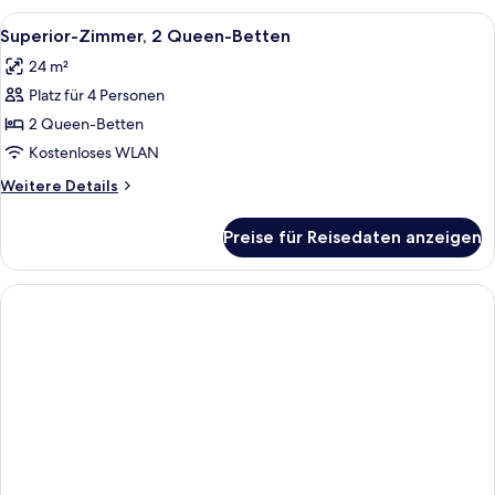
1 King-
Alle
Ein Hotelzimmer mit zwei Betten, ei
7
Bett
Superior-Zimmer, 2 Queen-Betten
Fotos
24 m²
für
Platz für 4 Personen
Superior-
Zimmer,
2 Queen-Betten
2 Queen-
Kostenloses WLAN
Betten
Weitere
Weitere Details
anzeigen
Details
für
Preise für Reisedaten anzeigen
Superior-
Zimmer,
2 Queen-
Betten