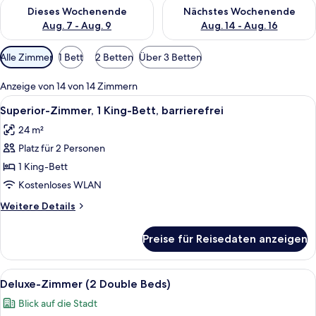
Überprüfe die Verfügbarkeit für dieses Wochenende, Aug. 7 - 
Überprüfe die Verfügbarkeit f
Dieses Wochenende
Nächstes Wochenende
Aug. 7 - Aug. 9
Aug. 14 - Aug. 16
Verfügbare
Alle Zimmer
1 Bett
2 Betten
Über 3 Betten
Filter
für
Anzeige von 14 von 14 Zimmern
Zimmer
Alle
Ein Hotelzimmer mit einem Bett, eine
7
Superior-Zimmer, 1 King-Bett, barrierefrei
Fotos
24 m²
für
Platz für 2 Personen
Superior-
Zimmer,
1 King-Bett
1 King-
Kostenloses WLAN
Bett,
Weitere
Weitere Details
barrierefrei
Details
anzeigen
für
Preise für Reisedaten anzeigen
Superior-
Zimmer,
1 King-
Alle
Ein Hotelzimmer mit zwei Betten, ein
7
Bett,
Deluxe-Zimmer (2 Double Beds)
Fotos
barrierefrei
Blick auf die Stadt
für