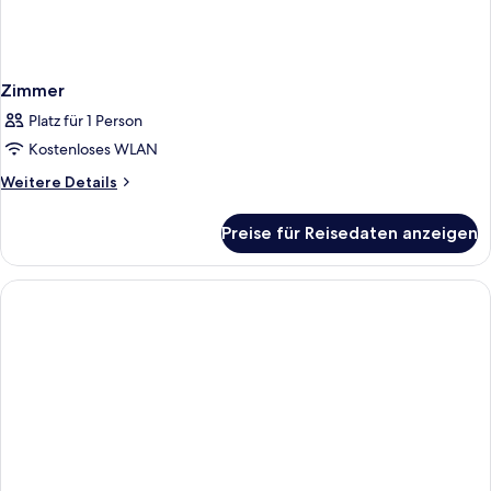
Zimmer
Platz für 1 Person
Kostenloses WLAN
Weitere
Weitere Details
Details
für
Preise für Reisedaten anzeigen
Zimmer