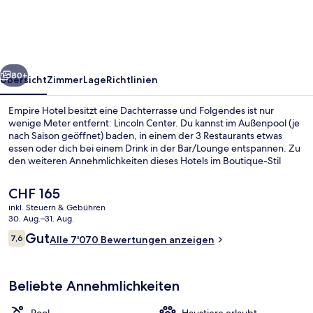
rück
Weiter
80+
Übersicht
Zimmer
Lage
Richtlinien
Empire Hotel besitzt eine Dachterrasse und Folgendes ist nur
wenige Meter entfernt: Lincoln Center. Du kannst im Außenpool (je
nach Saison geöffnet) baden, in einem der 3 Restaurants etwas
essen oder dich bei einem Drink in der Bar/Lounge entspannen. Zu
den weiteren Annehmlichkeiten dieses Hotels im Boutique-Stil
gehören Fitnessmöglichkeiten, eine Terrasse und ein Garten.
Andere Reisende schätzen die zentrale Lage für die Möglichkeiten
Der
CHF 165
zum Sightseeing und die Nähe zu öffentlichen Verkehrsmitteln: Die
aktuelle
inkl. Steuern & Gebühren
U-Bahn-Station 66th St. - Lincoln Center ist 2 Gehminuten und die
Preis
30. Aug.–31. Aug.
U-Bahn-Station 59th St. - Columbus Circle ist 3 Gehminuten
Sitzecke in der Lobby
beträgt
Bewertungen
entfernt.
Gut
7,6
Alle 7'070 Bewertungen anzeigen
CHF 165.
7,6 von 10.
Beliebte Annehmlichkeiten