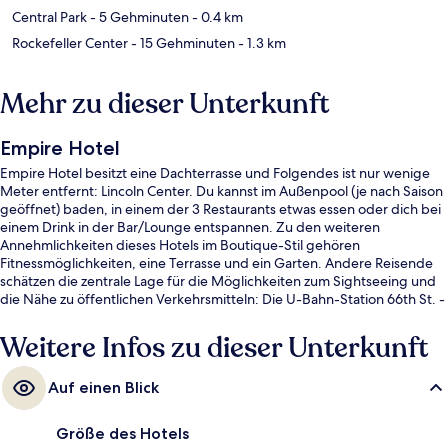
Central Park
- 5 Gehminuten
- 0.4 km
Rockefeller Center
- 15 Gehminuten
- 1.3 km
Mehr zu dieser Unterkunft
Empire Hotel
Empire Hotel besitzt eine Dachterrasse und Folgendes ist nur wenige
Meter entfernt: Lincoln Center. Du kannst im Außenpool (je nach Saison
geöffnet) baden, in einem der 3 Restaurants etwas essen oder dich bei
einem Drink in der Bar/Lounge entspannen. Zu den weiteren
Annehmlichkeiten dieses Hotels im Boutique-Stil gehören
Fitnessmöglichkeiten, eine Terrasse und ein Garten. Andere Reisende
schätzen die zentrale Lage für die Möglichkeiten zum Sightseeing und
die Nähe zu öffentlichen Verkehrsmitteln: Die U-Bahn-Station 66th St. -
Lincoln Center ist 2 Gehminuten und die U-Bahn-Station 59th St. -
Columbus Circle ist 3 Gehminuten entfernt.
Weitere Infos zu dieser Unterkunft
Auf einen Blick
Größe des Hotels