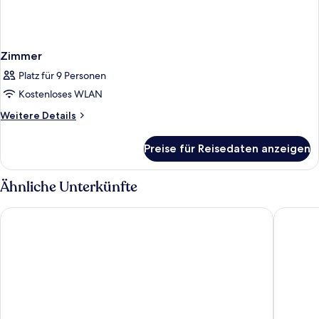
Zimmer
Platz für 9 Personen
Kostenloses WLAN
Weitere
Weitere Details
Details
für
Preise für Reisedaten anzeigen
Zimmer
Ähnliche Unterkünfte
Park Central Hotel New York
Night H