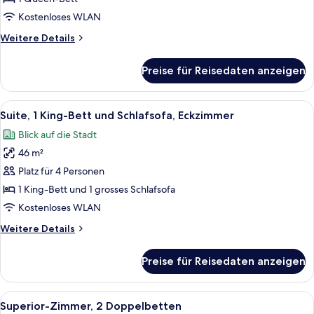
Queen-
Kostenloses WLAN
Bett
Weitere
Weitere Details
anzeigen
Details
für
Preise für Reisedaten anzeigen
Standardzimmer,
1
Queen-
Alle
Ein Hotelzimmer mit Bett, Schreibtisch,
9
Bett
Suite, 1 King-Bett und Schlafsofa, Eckzimmer
Fotos
Blick auf die Stadt
für
46 m²
Suite,
1 King-
Platz für 4 Personen
Bett
1 King-Bett und 1 grosses Schlafsofa
und
Kostenloses WLAN
Schlafsofa,
Weitere
Weitere Details
Eckzimmer
Details
anzeigen
für
Preise für Reisedaten anzeigen
Suite,
1 King-
Bett
Alle
Ein Hotelzimmer mit zwei Betten, eine
5
und
Superior-Zimmer, 2 Doppelbetten