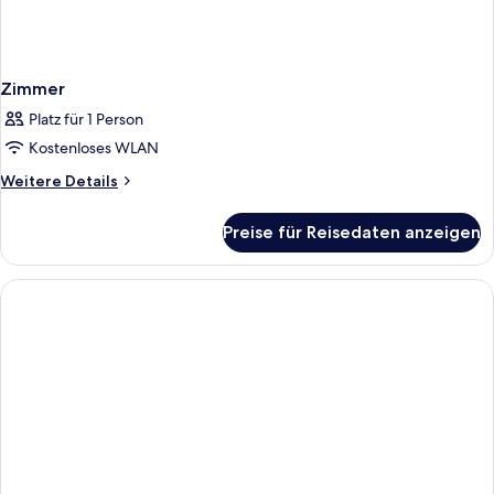
Zimmer
Platz für 1 Person
Kostenloses WLAN
Weitere
Weitere Details
Details
für
Preise für Reisedaten anzeigen
Zimmer