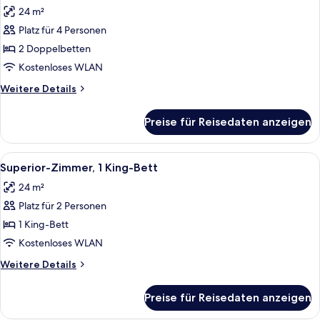
Fotos
Schlafsofa,
24 m²
Eckzimmer
für
Platz für 4 Personen
Superior-
Zimmer,
2 Doppelbetten
2 Doppelbetten
Kostenloses WLAN
anzeigen
Weitere
Weitere Details
Details
für
Preise für Reisedaten anzeigen
Superior-
Zimmer,
2 Doppelbetten
Alle
Ein Hotelzimmer mit einem großen Bet
4
Superior-Zimmer, 1 King-Bett
Fotos
24 m²
für
Platz für 2 Personen
Superior-
Zimmer,
1 King-Bett
1 King-
Kostenloses WLAN
Bett
Weitere
Weitere Details
anzeigen
Details
für
Preise für Reisedaten anzeigen
Superior-
Zimmer,