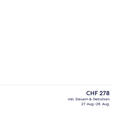
Ausstattung der Unterkunft
Der
CHF 278
aktuelle
inkl. Steuern & Gebühren
Preis
27. Aug.–28. Aug.
ounge
Executive-Lounge
beträgt
CHF 278.