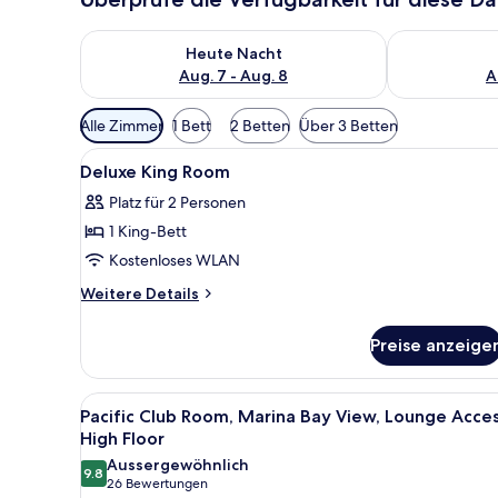
Überprüfe die Verfügbarkeit für heute Nacht, Aug. 7
Überprüfe die
Heute Nacht
Aug. 7 - Aug. 8
A
Verfügbare
Alle Zimmer
1 Bett
2 Betten
Über 3 Betten
Filter
Alle
Hochwertige Bettwaren, Miniba
für
1
Deluxe King Room
Fotos
Zimmer
Platz für 2 Personen
für
1 King-Bett
Deluxe
King
Kostenloses WLAN
Room
Weitere
Weitere Details
anzeigen
Details
für
Preise anzeige
Deluxe
King
Room
Alle
Ein Hotelzimmer mit einem groß
7
Pacific Club Room, Marina Bay View, Lounge Acces
Fotos
High Floor
für
Aussergewöhnlich
9.8
Pacific
9.8 von 10
(26
26 Bewertungen