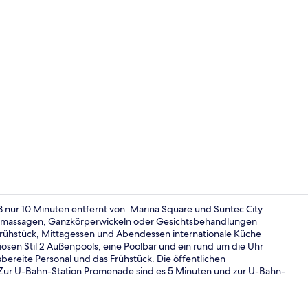
Garten
ß nur 10 Minuten entfernt von: Marina Square und Suntec City.
inmassagen, Ganzkörperwickeln oder Gesichtsbehandlungen
Frühstück, Mittagessen und Abendessen internationale Küche
Executive-L
uriösen Stil 2 Außenpools, eine Poolbar und ein rund um die Uhr
sbereite Personal und das Frühstück. Die öffentlichen
: Zur U-Bahn-Station Promenade sind es 5 Minuten und zur U-Bahn-