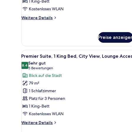
1 King-Bett
Access,
High
Kostenloses WLAN
Floor
Weitere
Weitere Details
anzeigen
Details
für
Skyline
Preise anzeige
Suite,
City
View,
Alle
Ein modernes Hotelzimmer mit 
Lounge
6
Premier Suite, 1 King Bed, City View, Lounge Acce
Fotos
Access,
Sehr gut
High
für
8.4
8.4 von 10
(5
5 Bewertungen
Floor
Premier
Bewertungen)
Blick auf die Stadt
Suite,
79 m²
1
1 Schlafzimmer
King
Platz für 3 Personen
Bed,
1 King-Bett
City
View,
Kostenloses WLAN
Lounge
Weitere
Weitere Details
Access
Details