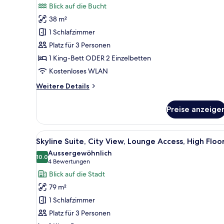
Club
Bewertungen)
Blick auf die Bucht
Room,
38 m²
Marina
1 Schlafzimmer
Bay
Platz für 3 Personen
View,
1 King-Bett ODER 2 Einzelbetten
Lounge
Kostenloses WLAN
Access,
High
Weitere
Weitere Details
Floor
Details
für
anzeigen
Preise anzeige
Pacific
Club
Room,
Alle
Ein modernes Hotelzimmer mit 
9
Marina
Skyline Suite, City View, Lounge Access, High Floo
Fotos
Bay
Aussergewöhnlich
View,
für
10.0
10.0 von 10
(4
4 Bewertungen
Lounge
Skyline
Bewertungen)
Blick auf die Stadt
Access,
Suite,
High
79 m²
City
Floor
1 Schlafzimmer
View,
Platz für 3 Personen
Lounge