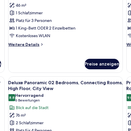
Marina
S
46 m²
Bay,
a
1 Schlafzimmer
Marina
Platz für 3 Personen
Bay
1 King-Bett ODER 2 Einzelbetten
View,
Balcony
Kostenloses WLAN
anzeigen
Weitere
We
Weitere Details
We
Details
De
für
fü
Premier
Cl
n
Preise anzeigen
Marina
St
Bay,
Marina
einem großen Bett, Blick auf die Stadt und einem Flachbildfernseher.
Alle
Hochwertige Bettwaren, Minibar, Zimm
Al
Bay
6
r
Deluxe Panoramic 02 Bedrooms, Connecting Rooms,
P
Fotos
F
View,
High Floor, City View
R
Balcony
für
f
Hervorragend
8.8
9.
Deluxe
P
8.8 von 10
(6
6 Bewertungen
Panoramic
M
Bewertungen)
Blick auf die Stadt
02
B
76 m²
Bedrooms,
0
2 Schlafzimmer
Connecting
B
Platz für 4 Personen