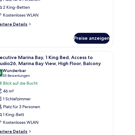
onnecting
2 King-Betten
ooms,
Kostenloses WLAN
arina
ay
itere
itere Details
iew,
tails
r
alcony
Preise anzeigen
emier
nzeigen
rina
y
oßen Badewanne, zwei Waschbecken und einem Waschtisch. Im Hintergrund s
le
Ein modernes Hotelzimmer mit einem großen Be
6
2
ecutive Marina Bay, 1 King Bed, Access to
otos
drooms,
udio26, Marina Bay View, High Floor, Balcony
nnecting
ür
Wunderbar
oms,
2
xecutive
9.2 von 10
(35
35 Bewertungen
rina
arina
Bewertungen)
Blick auf die Bucht
y
ay,
ew,
46 m²
lcony
1 Schlafzimmer
ing
Platz für 3 Personen
ed,
1 King-Bett
ccess
Kostenloses WLAN
o
tudio26,
itere
itere Details