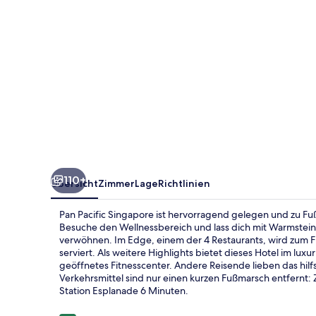
110+
Übersicht
Zimmer
Lage
Richtlinien
Pan Pacific Singapore ist hervorragend gelegen und zu Fu
Besuche den Wellnessbereich und lass dich mit Warmste
verwöhnen. Im Edge, einem der 4 Restaurants, wird zum 
serviert. Als weitere Highlights bietet dieses Hotel im lux
geöffnetes Fitnesscenter. Andere Reisende lieben das hilf
Verkehrsmittel sind nur einen kurzen Fußmarsch entfernt
Station Esplanade 6 Minuten.