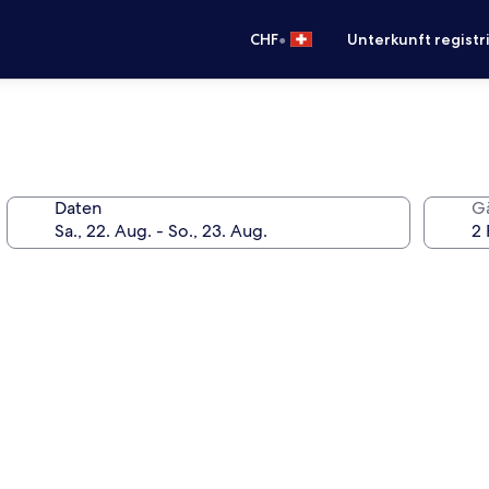
•
CHF
Unterkunft registr
Daten
G