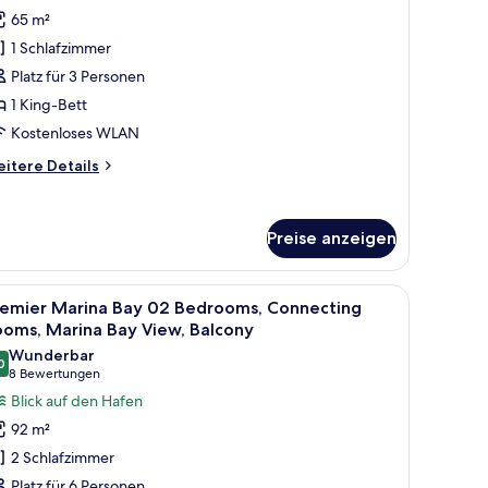
tudio
65 m²
nzeigen
1 Schlafzimmer
Platz für 3 Personen
1 King-Bett
Kostenloses WLAN
itere
itere Details
tails
r
ub-
Preise anzeigen
udio
ersafe, Schreibtisch
le
Ein modernes Hotelzimmer mit einem großen Be
5
remier Marina Bay 02 Bedrooms, Connecting
otos
ooms, Marina Bay View, Balcony
ür
Wunderbar
0
remier
9.0 von 10
(8
8 Bewertungen
arina
Bewertungen)
Blick auf den Hafen
ay
92 m²
2
2 Schlafzimmer
edrooms,
Platz für 6 Personen