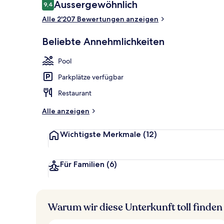
Bewertungen
Aussergewöhnlich
9,4
9,4 von 10.
Aussenberei
Alle 2'207 Bewertungen anzeigen
Beliebte Annehmlichkeiten
Pool
Parkplätze verfügbar
Restaurant
Alle anzeigen
Wichtigste Merkmale
(12)
Für Familien
(6)
Warum wir diese Unterkunft toll finden