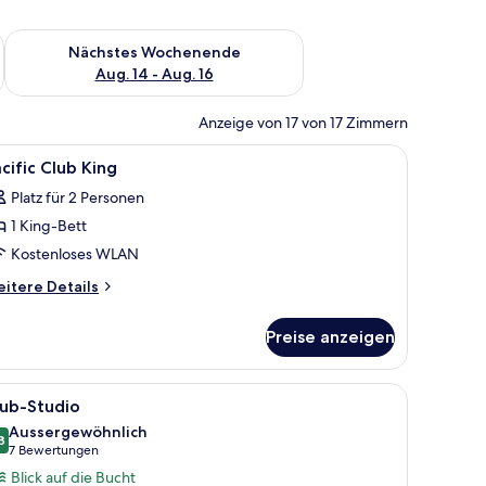
es Wochenende, Aug. 7 - Aug. 9.
Überprüfe die Verfügbarkeit für nächstes Wochenende, Aug. 1
Nächstes Wochenende
Aug. 14 - Aug. 16
Anzeige von 17 von 17 Zimmern
ersafe, Schreibtisch
le
Hochwertige Bettwaren, Minibar, Zimmersafe,
16
cific Club King
otos
Platz für 2 Personen
ür
1 King-Bett
cific
lub
Kostenloses WLAN
ing
itere
itere Details
nzeigen
tails
r
Preise anzeigen
cific
ub
ng
oßen Bett, einer Couch, einem Schreibtisch mit Lampe und Blick auf die St
le
Ein modernes Hotelzimmer mit Blick auf die S
7
lub-Studio
otos
Aussergewöhnlich
ür
8
9.8 von 10
(7
7 Bewertungen
lub-
Bewertungen)
Blick auf die Bucht