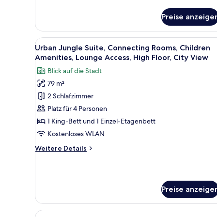
für
anzeigen
Premier
Preise anzeige
Suite,
1
King
Alle
Ein Kinderzimmer mit Dschunge
Bed,
5
Urban Jungle Suite, Connecting Rooms, Children
Fotos
City
Amenities, Lounge Access, High Floor, City View
View,
für
Blick auf die Stadt
Lounge
Urban
Access
79 m²
Jungle
2 Schlafzimmer
Suite,
Connecting
Platz für 4 Personen
Rooms,
1 King-Bett und 1 Einzel-Etagenbett
Children
Kostenloses WLAN
Amenities,
Weitere
Weitere Details
Lounge
Details
Access,
für
Urban
High
Jungle
Floor,
Preise anzeige
Suite,
City
Connecting
View
Rooms,
Alle
Ein modernes Hotelzimmer mit e