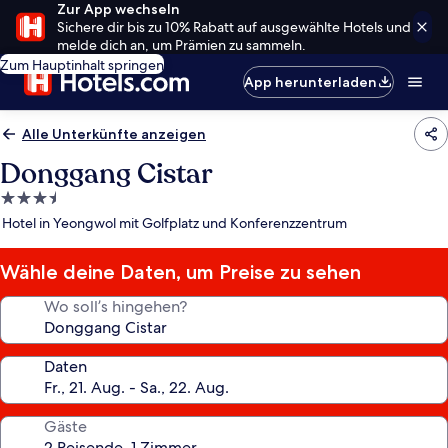
Zur App wechseln
Sichere dir bis zu 10% Rabatt auf ausgewählte Hotels und
melde dich an, um Prämien zu sammeln.
Zum Hauptinhalt springen
App herunterladen
Alle Unterkünfte anzeigen
Donggang Cistar
3.5-
Sterne-
Hotel in Yeongwol mit Golfplatz und Konferenzzentrum
Unterkunft
Wähle deine Daten, um Preise zu sehen
Wo soll’s hingehen?
Daten
Gäste