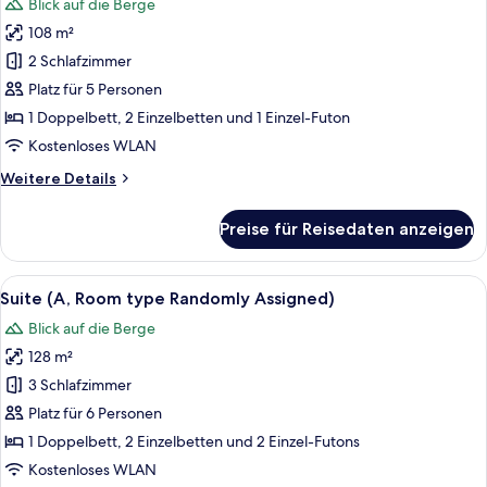
Blick auf die Berge
Assigned)
Deluxe-
108 m²
Zimmer,
2 Schlafzimmer
2 Schlafzimmer
(Room
Platz für 5 Personen
type
1 Doppelbett, 2 Einzelbetten und 1 Einzel-Futon
Randomly
Kostenloses WLAN
Assigned)
Weitere
Weitere Details
anzeigen
Details
für
Preise für Reisedaten anzeigen
Deluxe-
Zimmer,
2 Schlafzimmer
Alle
Ein 3D-Grundriss einer modernen Wo
5
(Room
Suite (A, Room type Randomly Assigned)
Fotos
type
Blick auf die Berge
Randomly
für
Assigned)
128 m²
Suite
(A,
3 Schlafzimmer
Room
Platz für 6 Personen
type
1 Doppelbett, 2 Einzelbetten und 2 Einzel-Futons
Randomly
Kostenloses WLAN
Assigned)