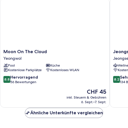
Moon On The Cloud
Jeongseo
Randomly
Assigned)
Moon
Jeongs
Moon On The Cloud
Jeongs
On
JS
Yeongwol
Jeongs
The
Grand
Pool
Küche
Wellne
Cloud
Palace
Kostenlose Parkplätze
Kostenloses WLAN
Koste
Yeongwol
Hotel
Jeongs
8.8
8.2
Hervorragend
Seh
8.8
8.2
von
von
56 Bewertungen
134 
10,
10,
Der
CHF 45
Hervorragend,
Sehr
Preis
56
gut,
inkl. Steuern & Gebühren
beträgt
6. Sept.–7. Sept.
Bewertungen
134
CHF 45
Bewert
Ähnliche Unterkünfte vergleichen