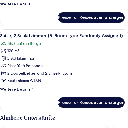
Weitere
Weitere Details
anzeigen
Details
für
Preise für Reisedaten anzeigen
Suite
(A,
Room
Alle
Ein 3D-Grundriss einer modernen Wo
5
type
Suite, 2 Schlafzimmer (B, Room type Randomly Assigned)
Fotos
Randomly
Blick auf die Berge
Assigned)
für
128 m²
Suite,
2 Schlafzimmer
2 Schlafzimmer
(B,
Platz für 6 Personen
Room
2 Doppelbetten und 2 Einzel-Futons
type
Kostenloses WLAN
Randomly
Weitere
Weitere Details
Assigned)
Details
anzeigen
für
Preise für Reisedaten anzeigen
Suite,
2 Schlafzimmer
(B,
Ähnliche Unterkünfte
Room
type