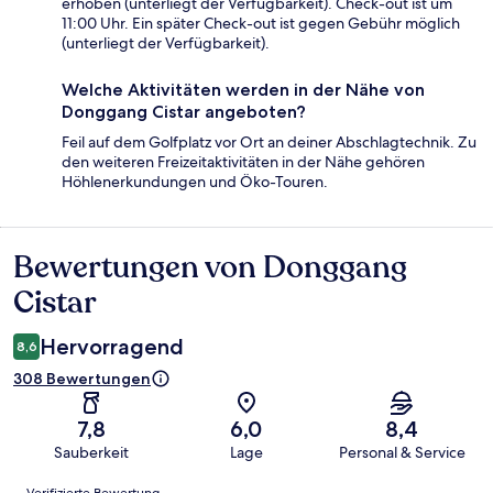
erhoben (unterliegt der Verfügbarkeit). Check-out ist um
11:00 Uhr. Ein später Check-out ist gegen Gebühr möglich
(unterliegt der Verfügbarkeit).
Welche Aktivitäten werden in der Nähe von
Donggang Cistar angeboten?
Feil auf dem Golfplatz vor Ort an deiner Abschlagtechnik. Zu
den weiteren Freizeitaktivitäten in der Nähe gehören
Höhlenerkundungen und Öko-Touren.
Bewertungen von Donggang
Bewertungen
Cistar
Hervorragend
8,6
308 Bewertungen
7,8
6,0
8,4
Sauberkeit
Lage
Personal & Service
Bewertungen