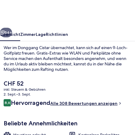
rück
Weiter
54+
Übersicht
Zimmer
Lage
Richtlinien
Wer im Donggang Cistar übernachtet, kann sich auf einen 9-Loch-
Golfplatz freuen. Gratis-Extras wie WLAN und Parkplätze ohne
Service machen den Aufenthalt besonders angenehm, und wenn
du im Urlaub aktiv bleiben möchtest, kannst du in der Nähe die
Möglichkeiten zum Rafting nutzen.
Der
CHF 52
aktuelle
inkl. Steuern & Gebühren
Preis
2. Sept.–3. Sept.
Rezeption
beträgt
Bewertungen
Hervorragend
8,6
Alle 308 Bewertungen anzeigen
CHF 52.
8,6 von 10.
Beliebte Annehmlichkeiten