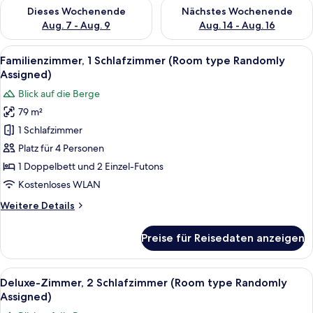
Überprüfe die Verfügbarkeit für dieses Wochenende, Aug. 7 - 
Überprüfe die Verfügbarkeit f
Dieses Wochenende
Nächstes Wochenende
Aug. 7 - Aug. 9
Aug. 14 - Aug. 16
Alle
Ein 3D-Grundriss einer modernen Wo
3
Familienzimmer, 1 Schlafzimmer (Room type Randomly
Fotos
Assigned)
für
Blick auf die Berge
Familienzimmer,
79 m²
1
1 Schlafzimmer
Schlafzimmer
(Room
Platz für 4 Personen
type
1 Doppelbett und 2 Einzel-Futons
Randomly
Kostenloses WLAN
Assigned)
Weitere
Weitere Details
anzeigen
Details
für
Preise für Reisedaten anzeigen
Familienzimmer,
1
Schlafzimmer
Alle
Ein 3D-Grundriss einer modernen Woh
3
(Room
Deluxe-Zimmer, 2 Schlafzimmer (Room type Randomly
Fotos
type
Assigned)
Randomly
für