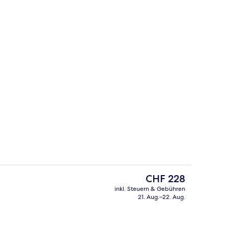
In Strandnähe, Strandtücher, Strandb
nterkunft
Der
CHF 228
aktuelle
inkl. Steuern & Gebühren
Preis
21. Aug.–22. Aug.
Unterkunft)
Sehenswürdigkeit
beträgt
CHF 228.