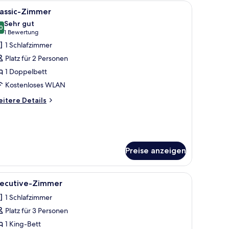
 Schreibtisch, einem Stuhl, einem Fernseher und einem Fenster.
le
Ein Hotelzimmer mit Bett, Kissen, Nachttisch
2
lassic-Zimmer
otos
Sehr gut
ür
0
8.0 von 10
(1
1 Bewertung
assic-
Bewertung)
1 Schlafzimmer
immer
Platz für 2 Personen
nzeigen
1 Doppelbett
Kostenloses WLAN
itere
itere Details
tails
r
assic-
immer
Preise anzeigen
i Nachttischlampen, einem großen Wandgemälde mit Meeresmotiv und einem F
le
Ein Hotelzimmer mit Bett, Schreibtisch, Stuhl
3
xecutive-Zimmer
otos
1 Schlafzimmer
ür
Platz für 3 Personen
xecutive-
immer
1 King-Bett