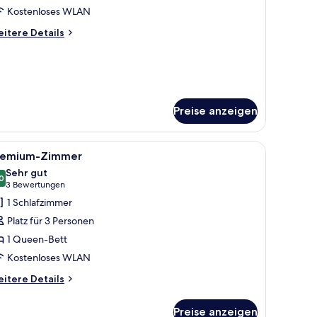
nzeigen
Kostenloses WLAN
itere
itere Details
tails
r
ecutive-
immer
Preise anzeigen
ngrenzenden Zimmer.
, Nachttisch und Spiegel.
le
Premium-Zimmer
7
remium-Zimmer
otos
Sehr gut
ür
0
8.0 von 10
(3
3 Bewertungen
remium-
Bewertungen)
1 Schlafzimmer
immer
Platz für 3 Personen
nzeigen
1 Queen-Bett
Kostenloses WLAN
itere
itere Details
tails
r
Preise anzeigen
emium-