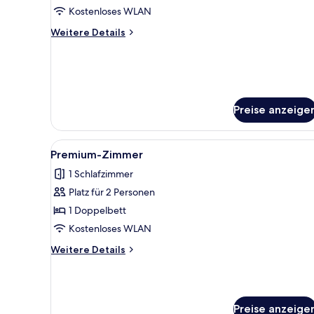
anzeigen
Kostenloses WLAN
Weitere
Weitere Details
Details
für
Superior-
Zimmer
Preise anzeige
Alle
Ein modernes Badezimmer mit
4
Premium-Zimmer
Fotos
1 Schlafzimmer
für
Platz für 2 Personen
Premium-
Zimmer
1 Doppelbett
anzeigen
Kostenloses WLAN
Weitere
Weitere Details
Details
für
Premium-
Zimmer
Preise anzeige