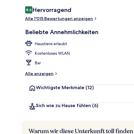
Bewertungen
Hervorragend
8,6
8,6 von 10.
Alle 1'015 Bewertungen anzeigen
Speisen im Fr
Beliebte Annehmlichkeiten
Haustiere erlaubt
Kostenloses WLAN
Bar
Alle anzeigen
Wichtigste Merkmale
(12)
Sich wie zu Hause fühlen
(6)
Warum wir diese Unterkunft toll finden