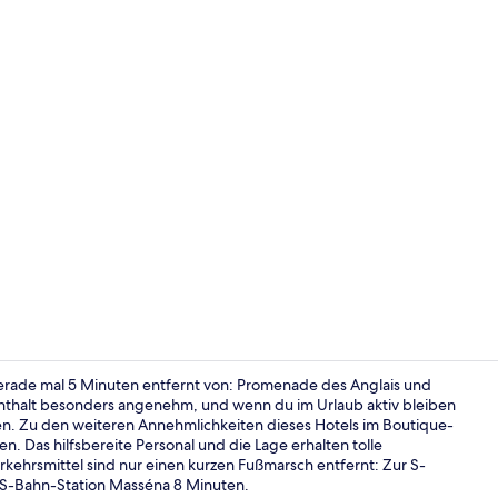
Video der U
erade mal 5 Minuten entfernt von: Promenade des Anglais und
thalt besonders angenehm, und wenn du im Urlaub aktiv bleiben
n. Zu den weiteren Annehmlichkeiten dieses Hotels im Boutique-
Bar (in der 
n. Das hilfsbereite Personal und die Lage erhalten tolle
ehrsmittel sind nur einen kurzen Fußmarsch entfernt: Zur S-
ur S-Bahn-Station Masséna 8 Minuten.