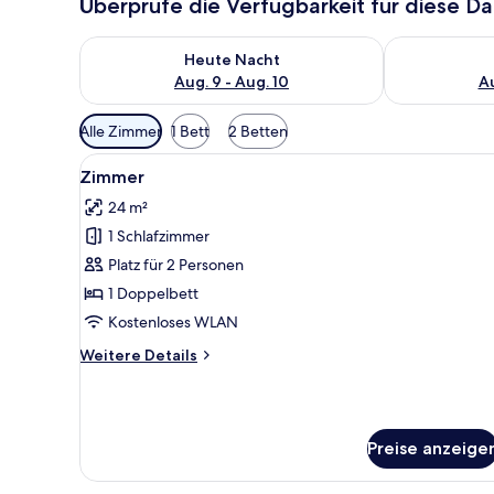
Überprüfe die Verfügbarkeit für diese D
Überprüfe die Verfügbarkeit für heute Nacht, Aug. 9
Überprüfe die
Heute Nacht
Aug. 9 - Aug. 10
Au
Verfügbare
Alle Zimmer
1 Bett
2 Betten
Filter
Alle
Zimmer
für
6
Zimmer
Fotos
Zimmer
24 m²
für
1 Schlafzimmer
Zimmer
anzeigen
Platz für 2 Personen
1 Doppelbett
Kostenloses WLAN
Weitere
Weitere Details
Details
für
Zimmer
Preise anzeige