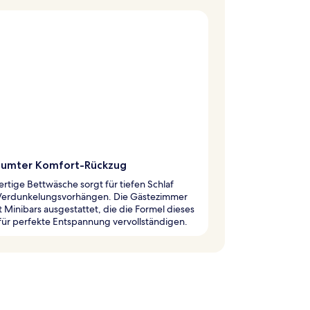
äumter Komfort-Rückzug
tige Bettwäsche sorgt für tiefen Schlaf
 Verdunkelungsvorhängen. Die Gästezimmer
t Minibars ausgestattet, die die Formel dieses
für perfekte Entspannung vervollständigen.