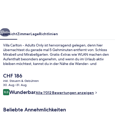
-
Adults
Only
rück
Weiter
65+
Übersicht
Zimmer
Lage
Richtlinien
Villa Carlton - Adults Only ist hervorragend gelegen, denn hier
übernachtest du gerade mal 5 Gehminuten entfernt von: Schloss
Mirabell und Mirabellgarten. Gratis-Extras wie WLAN machen den
Aufenthalt besonders angenehm, und wenn du im Urlaub aktiv
bleiben möchtest, kannst du in der Nähe die Wander- und
Radwege, die Möglichkeiten zum Skilanglauf und die Möglichkeiten
zum Abfahrtslauf nutzen. Dieses Hotel im Boutique-Stil bietet eine
Der
CHF 186
Loungebar und eine Terrasse. Anderen Reisenden gefallen das
aktuelle
inkl. Steuern & Gebühren
hilfsbereite Personal und die fußgängerfreundliche Lage sehr gut.
Preis
30. Aug.–31. Aug.
Aussenbereich
beträgt
Bewertungen
Wunderbar
9,0
Alle 1'012 Bewertungen anzeigen
CHF 186.
9,0 von 10.
Beliebte Annehmlichkeiten