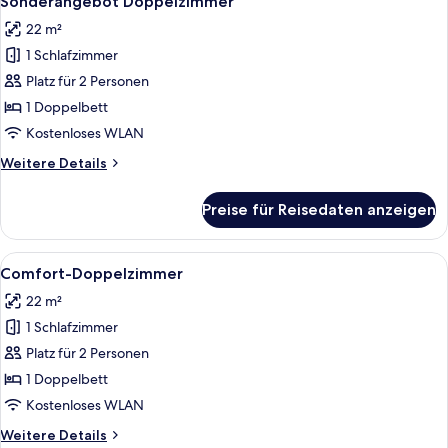
Sonderangebot Doppelzimmer
Fotos
22 m²
für
1 Schlafzimmer
Sonderangebot
Doppelzimmer
Platz für 2 Personen
anzeigen
1 Doppelbett
Kostenloses WLAN
Weitere
Weitere Details
Details
für
Preise für Reisedaten anzeigen
Sonderangebot
Doppelzimmer
Alle
Ein Hotelzimmer mit einem großen Bet
11
Comfort-Doppelzimmer
Fotos
22 m²
für
1 Schlafzimmer
Comfort-
Doppelzimmer
Platz für 2 Personen
anzeigen
1 Doppelbett
Kostenloses WLAN
Weitere
Weitere Details