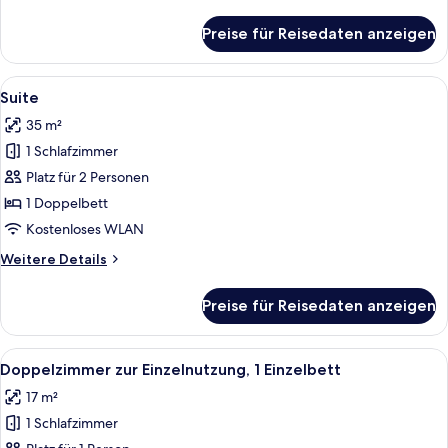
Details
für
Preise für Reisedaten anzeigen
Comfort-
Doppelzimmer
Alle
Ein ordentlich bezogenes Bett mit ei
8
Suite
Fotos
35 m²
für
1 Schlafzimmer
Suite
anzeigen
Platz für 2 Personen
1 Doppelbett
Kostenloses WLAN
Weitere
Weitere Details
Details
für
Preise für Reisedaten anzeigen
Suite
Alle
Ein ordentlich bezogenes Bett mit ei
7
Doppelzimmer zur Einzelnutzung, 1 Einzelbett
Fotos
17 m²
für
1 Schlafzimmer
Doppelzimmer