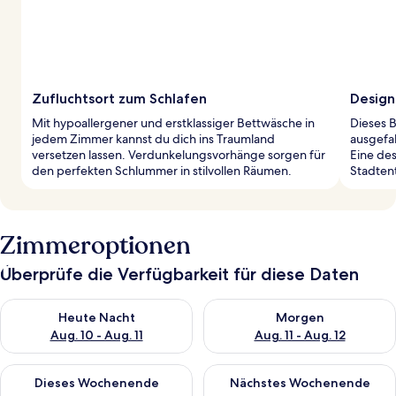
Zufluchtsort zum Schlafen
Design
Mit hypoallergener und erstklassiger Bettwäsche in
Dieses B
jedem Zimmer kannst du dich ins Traumland
ausgefa
versetzen lassen. Verdunkelungsvorhänge sorgen für
Eine des
den perfekten Schlummer in stilvollen Räumen.
Stadten
Zimmeroptionen
Überprüfe die Verfügbarkeit für diese Daten
Überprüfe die Verfügbarkeit für heute Nacht, Aug. 10 - Aug. 11
Überprüfe die Verfügbarkeit fü
Heute Nacht
Morgen
Aug. 10 - Aug. 11
Aug. 11 - Aug. 12
Überprüfe die Verfügbarkeit für dieses Wochenende, Aug. 14 -
Überprüfe die Verfügbarkeit f
Dieses Wochenende
Nächstes Wochenende