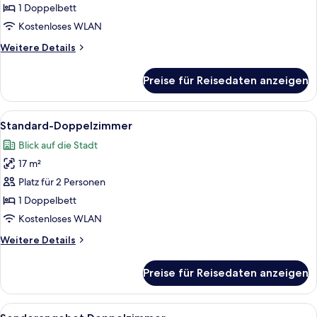
anzeigen
1 Doppelbett
Kostenloses WLAN
Weitere
Weitere Details
Details
für
Preise für Reisedaten anzeigen
Premium-
Doppelzimmer
Alle
Ein modernes Schlafzimmer mit einem 
8
Standard-Doppelzimmer
Fotos
Blick auf die Stadt
für
17 m²
Standard-
Doppelzimmer
Platz für 2 Personen
anzeigen
1 Doppelbett
Kostenloses WLAN
Weitere
Weitere Details
Details
für
Preise für Reisedaten anzeigen
Standard-
Doppelzimmer
Alle
Ein ordentlich bezogenes Bett mit we
5