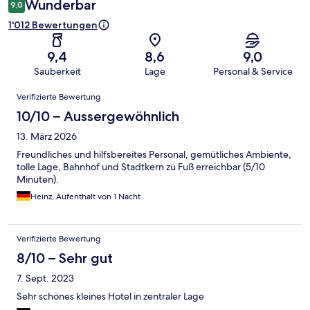
Wunderbar
9,0
1'012 Bewertungen
9,4
8,6
9,0
Sauberkeit
Lage
Personal & Service
Bewertungen
Verifizierte Bewertung
10/10 – Aussergewöhnlich
13. März 2026
Freundliches und hilfsbereites Personal, gemütliches Ambiente,
tolle Lage, Bahnhof und Stadtkern zu Fuß erreichbar (5/10
Minuten).
Heinz, Aufenthalt von 1 Nacht
Verifizierte Bewertung
8/10 – Sehr gut
7. Sept. 2023
Sehr schönes kleines Hotel in zentraler Lage