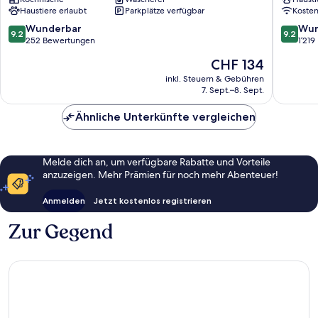
Schallmoos
Elisabet
Haustiere erlaubt
Parkplätze verfügbar
Koste
Vorstadt
9.2
9.2
Wunderbar
Wun
9.2
9.2
von
von
252 Bewertungen
1’21
10,
10,
Der
CHF 134
Wunderbar,
Wunder
Preis
252
1’219
inkl. Steuern & Gebühren
beträgt
7. Sept.–8. Sept.
Bewertungen
Bewert
CHF 134
Ähnliche Unterkünfte vergleichen
Melde dich an, um verfügbare Rabatte und Vorteile
anzuzeigen. Mehr Prämien für noch mehr Abenteuer!
Anmelden
Jetzt kostenlos registrieren
Zur Gegend