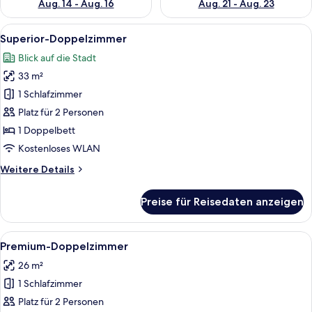
Aug. 14 - Aug. 16
Aug. 21 - Aug. 23
Alle
Ein Hotelzimmer mit einem großen Bet
15
Superior-Doppelzimmer
Fotos
Blick auf die Stadt
für
33 m²
Superior-
Doppelzimmer
1 Schlafzimmer
anzeigen
Platz für 2 Personen
1 Doppelbett
Kostenloses WLAN
Weitere
Weitere Details
Details
für
Preise für Reisedaten anzeigen
Superior-
Doppelzimmer
Alle
Ein ordentlich bezogenes Bett mit ei
12
Premium-Doppelzimmer
Fotos
26 m²
für
1 Schlafzimmer
Premium-
Doppelzimmer
Platz für 2 Personen