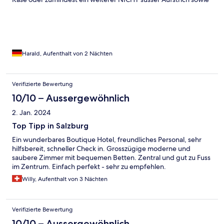
eine Frühstücks Ei wären wünschenswert. Wir würden die Villa
zu 100% empfehlen. H&U Keul
Harald, Aufenthalt von 2 Nächten
Verifizierte Bewertung
10/10 – Aussergewöhnlich
2. Jan. 2024
Top Tipp in Salzburg
Ein wunderbares Boutique Hotel, freundliches Personal, sehr
hilfsbereit, schneller Check in. Grosszügige moderne und
saubere Zimmer mit bequemen Betten. Zentral und gut zu Fuss
im Zentrum. Einfach perfekt - sehr zu empfehlen.
Willy, Aufenthalt von 3 Nächten
Verifizierte Bewertung
10/10 – Aussergewöhnlich