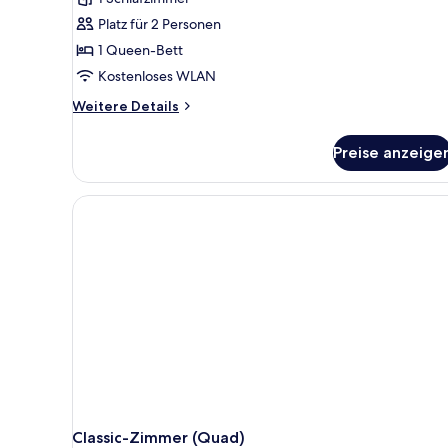
Platz für 2 Personen
1 Queen-Bett
Kostenloses WLAN
Weitere
Weitere Details
Details
für
Preise anzeige
Classic-
Doppelzimmer
Classic-Zimmer (Quad)