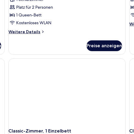
Platz für 2 Personen
1 Queen-Bett
Kostenloses WLAN
We
We
De
Weitere
Weitere Details
fü
Details
Ju
für
Su
n
Preise anzeigen
Deluxe-
Zimmer
(Heritage)
Classic-Zimmer, 1 Einzelbett
C