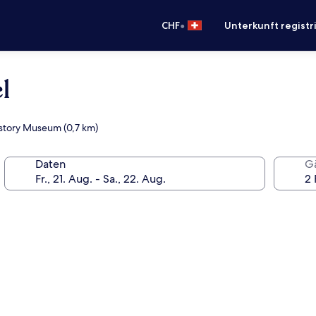
•
CHF
Unterkunft registr
l
History Museum (0,7 km)
Daten
G