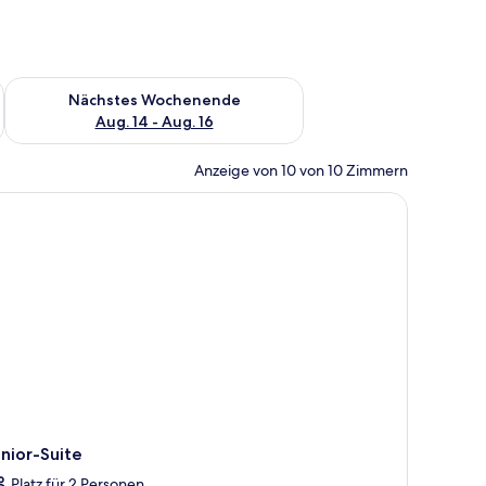
es Wochenende, Aug. 7 - Aug. 9.
Überprüfe die Verfügbarkeit für nächstes Wochenende, Aug. 1
Nächstes Wochenende
Aug. 14 - Aug. 16
Anzeige von 10 von 10 Zimmern
nior-Suite
Platz für 2 Personen