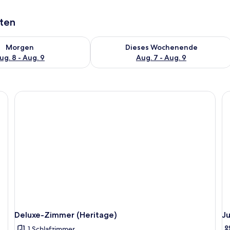
aten
 - Aug. 8.
 Verfügbarkeit für morgen, Aug. 8 - Aug. 9.
Überprüfe die Verfügbarkeit für dies
Morgen
Dieses Wochenende
ug. 8 - Aug. 9
Aug. 7 - Aug. 9
Deluxe-Zimmer (Heritage)
Ju
1 Schlafzimmer