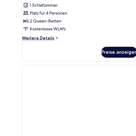
1 Schlafzimmer
Platz für 4 Personen
2 Queen-Betten
Kostenloses WLAN
Weitere
Weitere Details
Details
für
Preise anzeige
Classic-
Zimmer
(Quad)