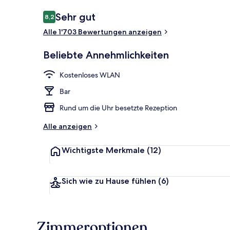
Bewertungen
Sehr gut
8,2
8,2 von 10.
Alle 1'703 Bewertungen anzeigen
Aussenberei
Beliebte Annehmlichkeiten
Kostenloses WLAN
Bar
Rund um die Uhr besetzte Rezeption
Alle anzeigen
Wichtigste Merkmale
(12)
Sich wie zu Hause fühlen
(6)
Zimmeroptionen