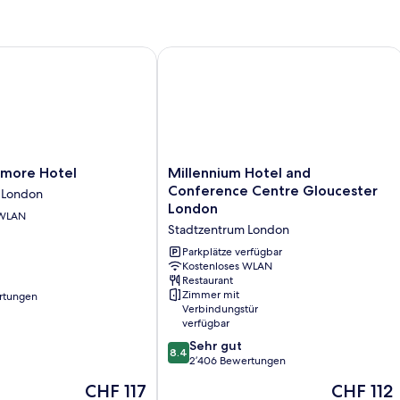
re Hotel
Millennium Hotel and Conference Ce
Millennium
more Hotel
Millennium Hotel and
Hotel
Conference Centre Gloucester
 London
and
London
 WLAN
Conference
Stadtzentrum London
Centre
Gloucester
Parkplätze verfügbar
London
Kostenloses WLAN
Restaurant
Stadtzentrum
Zimmer mit
rtungen
London
Verbindungstür
verfügbar
8.4
Sehr gut
8.4
von
2’406 Bewertungen
10,
Der
Der
CHF 117
CHF 112
Sehr