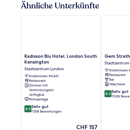
Room
Ähnliche Unterkünfte
Radisson Blu Hotel, London South Kensington
Gem Strathmo
Radisson
Gem
Radisson Blu Hotel, London South
Gem Strath
Blu
Strathmore
Kensington
Stadtzentrum
Hotel,
Hotel
Stadtzentrum London
Kostenloses
London
Stadtzentrum
Restaurant
South
Kostenloses WLAN
London
Bar
Restaurant
Kensington
Wäscherei
Zimmer mit
Stadtzentrum
Verbindungstür
8.2
Sehr gut
London
8.2
verfügbar
von
1’008 Bewe
Klimaanlage
10,
8.0
Sehr gut
Sehr
8.0
von
1’358 Bewertungen
gut,
10,
1’008
Sehr
Bewertungen
Der
CHF 157
gut,