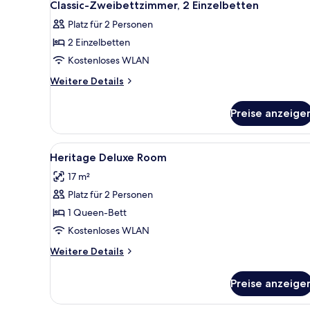
Classic-Zweibettzimmer, 2 Einzelbetten
Platz für 2 Personen
2 Einzelbetten
Kostenloses WLAN
Weitere
Weitere Details
Details
für
Preise anzeige
Classic-
Zweibettzimmer,
2 Einzelbetten
Alle
Zimmersafe, Schreibtisch, lapt
1
Heritage Deluxe Room
Fotos
17 m²
für
Platz für 2 Personen
Heritage
Deluxe
1 Queen-Bett
Room
Kostenloses WLAN
anzeigen
Weitere
Weitere Details
Details
für
Preise anzeige
Heritage
Deluxe