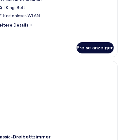
1 King-Bett
Kostenloses WLAN
itere
itere Details
tails
r
nior-
ite
Preise anzeigen
lassic-Dreibettzimmer