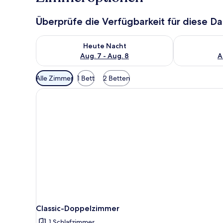
Überprüfe die Verfügbarkeit für diese D
Überprüfe die Verfügbarkeit für heute Nacht, Aug. 7
Überprüfe die
Heute Nacht
Aug. 7 - Aug. 8
A
Verfügbare
Alle Zimmer
1 Bett
2 Betten
Filter
für
Zimmer
Classic-Doppelzimmer
1 Schlafzimmer