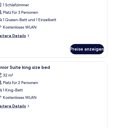
1 Schlafzimmer
Platz für 3 Personen
1 Queen-Bett und 1 Einzelbett
Kostenloses WLAN
itere
itere Details
tails
r
Preise anzeigen
assic-
eibettzimmer
neter Arbeitsplatz
le
Zimmersafe, Schreibtisch, laptopgeeigneter A
2
nior Suite king size bed
otos
32 m²
ür
Platz für 2 Personen
unior
uite
1 King-Bett
ing
Kostenloses WLAN
ize
itere
itere Details
ed
tails
nzeigen
r
nior
ite