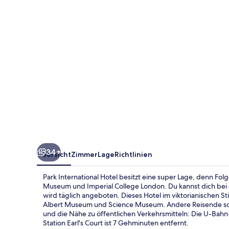
34+
Übersicht
Zimmer
Lage
Richtlinien
Park International Hotel besitzt eine super Lage, denn Fol
Museum und Imperial College London. Du kannst dich bei 
wird täglich angeboten. Dieses Hotel im viktorianischen S
Albert Museum und Science Museum. Andere Reisende schä
und die Nähe zu öffentlichen Verkehrsmitteln: Die U-Bah
Station Earl's Court ist 7 Gehminuten entfernt.