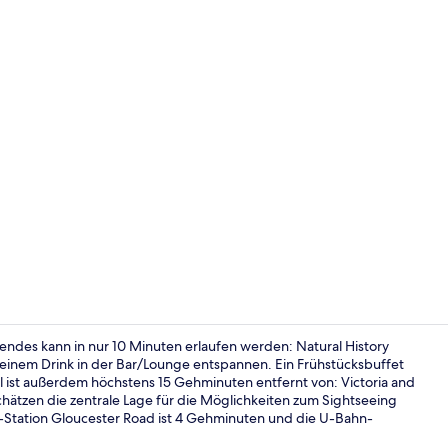
Tägliches F
gendes kann in nur 10 Minuten erlaufen werden: Natural History
einem Drink in der Bar/Lounge entspannen. Ein Frühstücksbuffet
til ist außerdem höchstens 15 Gehminuten entfernt von: Victoria and
Zimmersafe, 
tzen die zentrale Lage für die Möglichkeiten zum Sightseeing
n-Station Gloucester Road ist 4 Gehminuten und die U-Bahn-