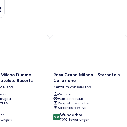
n
lano Duomo - Preferred Hotels & Resorts
Rosa Grand Milano - Starhotels Colle
Rosa
 Milano Duomo -
Rosa Grand Milano - Starhotels
Grand
otels & Resorts
Collezione
Milano
Mailand
Zentrum von Mailand
-
nsfer
Starhotels
Wellness
erfügbar
Haustiere erlaubt
Collezione
 WLAN
Parkplätze verfügbar
Zentrum
Kostenloses WLAN
von
9.0
ar
Mailand
Wunderbar
9.0
von
rtungen
1’010 Bewertungen
10,