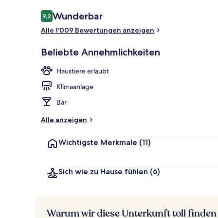
Bewertungen
Wunderbar
9,2
9,2 von 10.
Alle 1'009 Bewertungen anzeigen
Suite, 1 Sch
Beliebte Annehmlichkeiten
Haustiere erlaubt
Klimaanlage
Bar
Alle anzeigen
Wichtigste Merkmale
(11)
Sich wie zu Hause fühlen
(6)
Warum wir diese Unterkunft toll finden