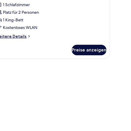
oppelzimmer
1 Schlafzimmer
nzeigen
Platz für 2 Personen
1 King-Bett
Kostenloses WLAN
itere
itere Details
tails
r
Preise anzeigen
perior-
ppelzimmer
ierten Fernseher und einem durch eine offene Tür einsehbaren modernen B