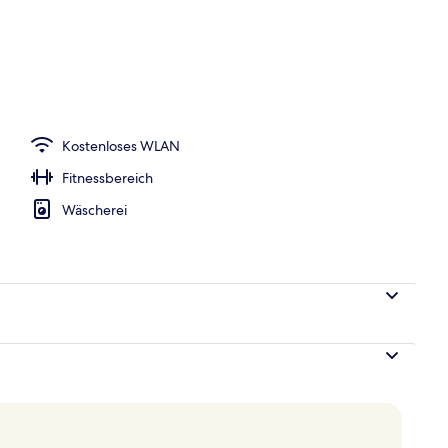
lafzimmer, Whirlpool (sauna and emotional shower)
Kostenloses WLAN
Fitnessbereich
Wäscherei