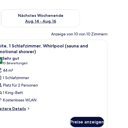
es Wochenende, Aug. 7 - Aug. 9.
Überprüfe die Verfügbarkeit für nächstes Wochenende, Aug. 1
Nächstes Wochenende
Aug. 14 - Aug. 16
Anzeige von 10 von 10 Zimmern
nseher.
roßen Bett, einem runden Spiegel, einer Badewanne und einem Schreibtisch
le
Ein modernes Hotelzimmer mit einem runden 
7
ite, 1 Schlafzimmer, Whirlpool (sauna and
otos
motional shower)
ür
Sehr gut
4
ite,
8.4 von 10
(10
10 Bewertungen
Bewertungen)
44 m²
chlafzimmer,
1 Schlafzimmer
hirlpool
Platz für 2 Personen
sauna
1 King-Bett
nd
Kostenloses WLAN
motional
hower)
itere
itere Details
tails
nzeigen
r
Preise anzeigen
ite,