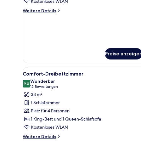
Double
Kostenloses WLAN
Room
Weitere
Weitere Details
anzeigen
Details
für
Deluxe
Double
Room
Preise anzeige
Alle
Ein Hotelzimmer mit einem Be
4
Comfort-Dreibettzimmer
Fotos
Wunderbar
für
9.0
9.0 von 10
(12
12 Bewertungen
Comfort-
Bewertungen)
33 m²
Dreibettzimmer
1 Schlafzimmer
anzeigen
Platz für 4 Personen
1 King-Bett und 1 Queen-Schlafsofa
Kostenloses WLAN
Weitere
Weitere Details