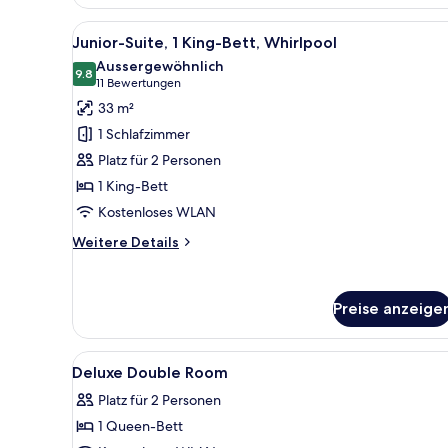
Alle
Ein modernes Hotelzimmer mit
5
Junior-Suite, 1 King-Bett, Whirlpool
Fotos
Aussergewöhnlich
für
9.8
9.8 von 10
(11
11 Bewertungen
Junior-
Bewertungen)
33 m²
Suite,
1 Schlafzimmer
1 King-
Platz für 2 Personen
Bett,
1 King-Bett
Whirlpool
Kostenloses WLAN
anzeigen
Weitere
Weitere Details
Details
für
Junior-
Preise anzeige
Suite,
1 King-
Bett,
Alle
Hochwertige Bettwaren, Daune
Whirlpool
11
Deluxe Double Room
Fotos
Platz für 2 Personen
für
1 Queen-Bett
Deluxe