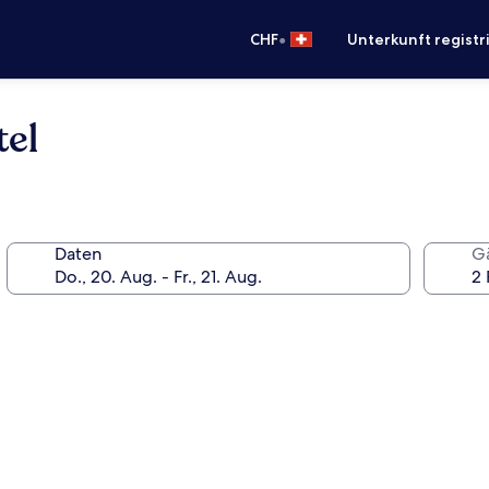
•
CHF
Unterkunft registr
el
Daten
G