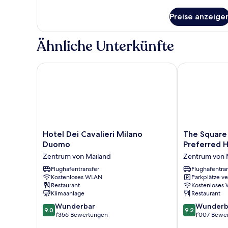
Details
für
Preise anzeige
Comfort-
Dreibettzimmer
Ähnliche Unterkünfte
Hotel Dei Cavalieri Milano Duomo
The Square Mi
Hotel
The
Hotel Dei Cavalieri Milano
The Square
Dei
Square
Duomo
Preferred H
Cavalieri
Milano
Zentrum von Mailand
Zentrum von 
Milano
Duomo
Duomo
Flughafentransfer
-
Flughafentra
Kostenloses WLAN
Parkplätze v
Zentrum
Preferred
Restaurant
Kostenloses
von
Hotels
Klimaanlage
Restaurant
Mailand
&
9.0
9.2
Wunderbar
Resorts
Wunderb
9.0
9.2
von
von
1’356 Bewertungen
Zentrum
1’007 Bewe
10,
10,
von