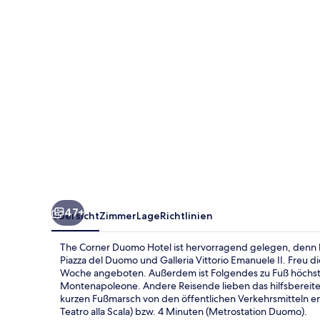
47+
Übersicht
Zimmer
Lage
Richtlinien
The Corner Duomo Hotel ist hervorragend gelegen, denn 
Piazza del Duomo und Galleria Vittorio Emanuele II. Freu d
Woche angeboten. Außerdem ist Folgendes zu Fuß höchsten
Montenapoleone. Andere Reisende lieben das hilfsbereite 
kurzen Fußmarsch von den öffentlichen Verkehrsmitteln en
Teatro alla Scala) bzw. 4 Minuten (Metrostation Duomo).