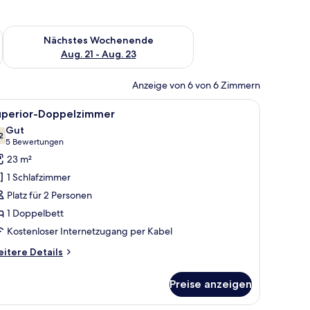
es Wochenende, Aug. 14 - Aug. 16.
Überprüfe die Verfügbarkeit für nächstes Wochenende, Aug. 2
Nächstes Wochenende
Aug. 21 - Aug. 23
Anzeige von 6 von 6 Zimmern
le
Ein Hotelzimmer mit einem Bett, einem Schrei
12
uperior-Doppelzimmer
otos
Gut
ür
2
7.2 von 10
(5
5 Bewertungen
uperior-
Bewertungen)
23 m²
oppelzimmer
1 Schlafzimmer
nzeigen
Platz für 2 Personen
1 Doppelbett
Kostenloser Internetzugang per Kabel
itere
itere Details
tails
r
Preise anzeigen
perior-
ppelzimmer