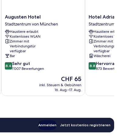
Augusten
Hotel
Augusten Hotel
Hotel Adria Münche
Hotel
Adria
Stadtzentrum von München
Stadtzentrum von Münc
Stadtzentrum
München
Haustiere erlaubt
Haustiere erlaubt
von
Stadtzentrum
Kostenloses WLAN
Kostenloses WLAN
München
von
Zimmer mit
Zimmer mit
München
Verbindungstür
Verbindungstür
verfügbar
verfügbar
Bar
Wäscherei
8.4
8.8
Sehr gut
Hervorragend
8.4
8.8
von
von
1’007 Bewertungen
873 Bewertungen
10,
10,
Der
CHF 65
Sehr
Hervorragend,
Preis
gut,
873
inkl. Steuern & Gebühren
inkl. S
beträgt
16. Aug.–17. Aug.
1’007
Bewertungen
CHF 65
Bewertungen
Anmelden
Jetzt kostenlos registrieren