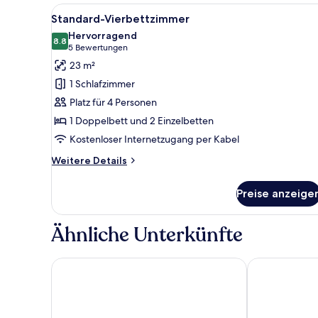
oder
Alle
Standard-Vierbettzimmer
11
-
Standard-Vierbettzimmer
Fotos
Zweibettzimmer
Hervorragend
für
8.8
8.8 von 10
(5
5 Bewertungen
Standard-
Bewertungen)
23 m²
Vierbettzimmer
1 Schlafzimmer
anzeigen
Platz für 4 Personen
1 Doppelbett und 2 Einzelbetten
Kostenloser Internetzugang per Kabel
Weitere
Weitere Details
Details
für
Preise anzeige
Standard-
Vierbettzimmer
Ähnliche Unterkünfte
Hotel Europäischer Hof
ibis Muenchen