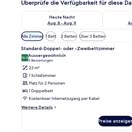
Überprüfe die Verfügbarkeit für diese D
Überprüfe die Verfügbarkeit für heute Nacht, Aug. 8
Überprüfe die
Heute Nacht
Aug. 8 - Aug. 9
Au
Verfügbare
Alle Zimmer
1 Bett
2 Betten
Über 3 Betten
Filter
Alle
Standard-Doppel- oder -Zwei
für
11
Standard-Doppel- oder -Zweibettzimmer
Fotos
Zimmer
Aussergewöhnlich
für
10.0
10.0 von 10
(3
3 Bewertungen
Standard-
Bewertungen)
23 m²
Doppel-
1 Schlafzimmer
oder
Platz für 2 Personen
-
1 Doppelbett
Zweibettzimmer
Kostenloser Internetzugang per Kabel
anzeigen
Weitere
Weitere Details
Details
für
Preise anzeige
Standard-
Doppel-