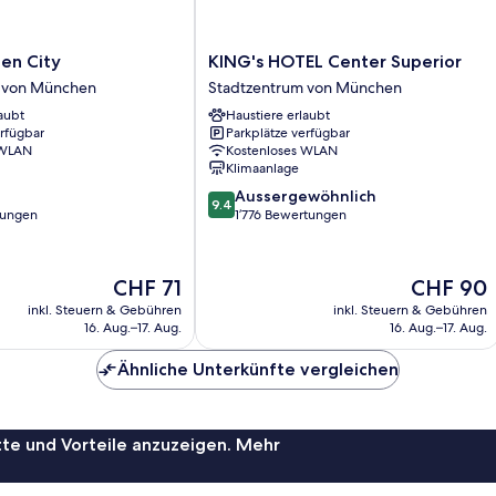
KING's
en City
KING's HOTEL Center Superior
HOTEL
 von München
Stadtzentrum von München
Center
aubt
Haustiere erlaubt
Superior
erfügbar
Parkplätze verfügbar
Stadtzentrum
 WLAN
Kostenloses WLAN
von
Klimaanlage
München
9.4
Aussergewöhnlich
9.4
von
tungen
1’776 Bewertungen
10,
Aussergewöhnlich,
1’776
Der
Der
CHF 71
CHF 90
Bewertungen
Preis
Preis
inkl. Steuern & Gebühren
inkl. Steuern & Gebühren
beträgt
beträgt
16. Aug.–17. Aug.
16. Aug.–17. Aug.
CHF 71
CHF 90
Ähnliche Unterkünfte vergleichen
te und Vorteile anzuzeigen. Mehr