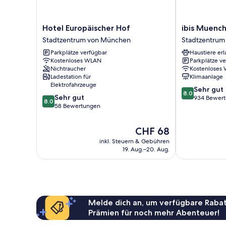
Hotel
ibis
Hotel Europäischer Hof
ibis Muench
Europäischer
Muenchen
Stadtzentrum von München
Stadtzentrum
Hof
City
Parkplätze verfügbar
Haustiere erl
Stadtzentrum
Stadtzentrum
Kostenloses WLAN
Parkplätze v
von
von
Nichtraucher
Kostenloses
München
München
Ladestation für
Klimaanlage
Elektrofahrzeuge
8.0
Sehr gut
8.0
8.0
Sehr gut
von
934 Bewer
8.0
von
58 Bewertungen
10,
10,
Sehr
Sehr
gut,
Der
CHF 68
gut,
934
Preis
inkl. Steuern & Gebühren
58
Bewertungen
beträgt
19. Aug.–20. Aug.
Bewertungen
CHF 68
Melde dich an, um verfügbare Rabat
Prämien für noch mehr Abenteuer!