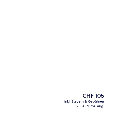
ch
Bar (in der Unterkunft)
Der
CHF 105
aktuelle
inkl. Steuern & Gebühren
Preis
23. Aug.–24. Aug.
Standard-Doppelzimmer
beträgt
CHF 105.