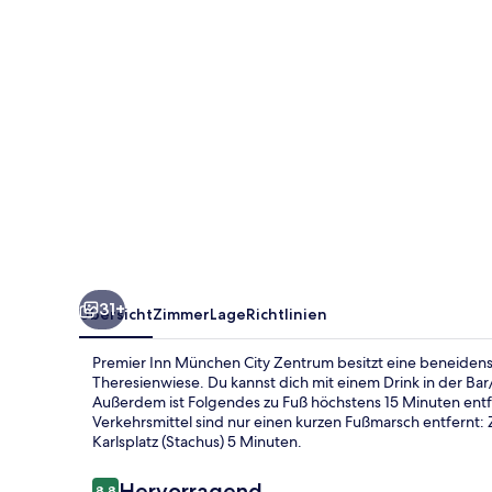
Zentrum
31+
Übersicht
Zimmer
Lage
Richtlinien
Premier Inn München City Zentrum besitzt eine beneidens
Theresienwiese. Du kannst dich mit einem Drink in der B
Außerdem ist Folgendes zu Fuß höchstens 15 Minuten entfer
Verkehrsmittel sind nur einen kurzen Fußmarsch entfernt: 
Karlsplatz (Stachus) 5 Minuten.
Bewertungen
Hervorragend
8,8