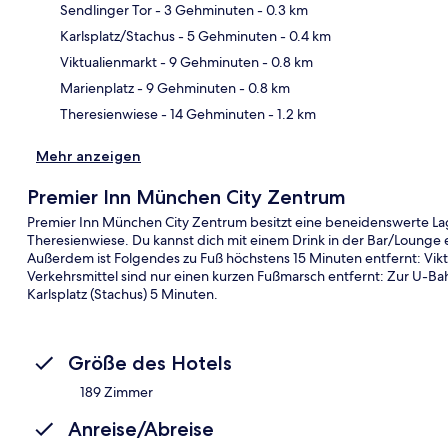
Sendlinger Tor
- 3 Gehminuten
- 0.3 km
Karlsplatz/Stachus
- 5 Gehminuten
- 0.4 km
Kar
Viktualienmarkt
- 9 Gehminuten
- 0.8 km
Marienplatz
- 9 Gehminuten
- 0.8 km
Theresienwiese
- 14 Gehminuten
- 1.2 km
Mehr anzeigen
Premier Inn München City Zentrum
Premier Inn München City Zentrum besitzt eine beneidenswerte La
Theresienwiese. Du kannst dich mit einem Drink in der Bar/Lounge
Außerdem ist Folgendes zu Fuß höchstens 15 Minuten entfernt: Viktu
Verkehrsmittel sind nur einen kurzen Fußmarsch entfernt: Zur U-Bah
Karlsplatz (Stachus) 5 Minuten.
Größe des Hotels
189 Zimmer
Anreise/Abreise