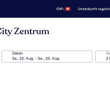
•
CHF
Unterkunft registr
City Zentrum
Daten
G