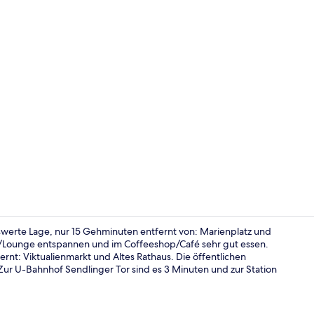
Aussenberei
werte Lage, nur 15 Gehminuten entfernt von: Marienplatz und
ar/Lounge entspannen und im Coffeeshop/Café sehr gut essen.
nt: Viktualienmarkt und Altes Rathaus. Die öffentlichen
Rezeption
Zur U-Bahnhof Sendlinger Tor sind es 3 Minuten und zur Station