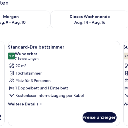
aten
 - Aug. 9.
 Verfügbarkeit für morgen, Aug. 9 - Aug. 10.
Überprüfe die Verfügbarkeit für dies
Morgen
Dieses Wochenende
g. 9 - Aug. 10
Aug. 14 - Aug. 16
bettzimmer
Alle
Standard-Dreibettzimmer
Al
11
Standard-Dreibettzimmer
S
Fotos
F
Wunderbar
für
9.2
f
7.
9.2 von 10
(7
7 Bewertungen
Standard-
S
Bewertungen)
20 m²
Dreibettzimmer
D
1 Schlafzimmer
anzeigen
a
Platz für 3 Personen
1 Doppelbett und 1 Einzelbett
Kostenloser Internetzugang per Kabel
Weitere
We
Weitere Details
We
Details
De
für
fü
n
Preise anzeigen
Standard-
Su
Dreibettzimmer
Do