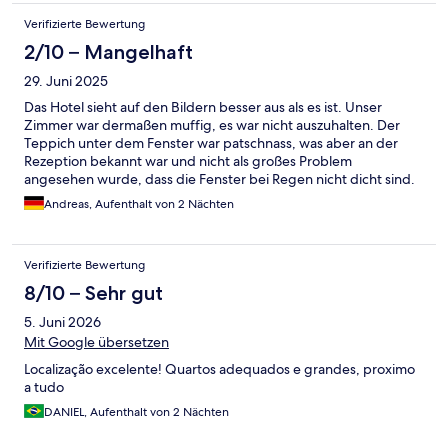
Verifizierte Bewertung
2/10 – Mangelhaft
29. Juni 2025
Das Hotel sieht auf den Bildern besser aus als es ist. Unser
Zimmer war dermaßen muffig, es war nicht auszuhalten. Der
Teppich unter dem Fenster war patschnass, was aber an der
Rezeption bekannt war und nicht als großes Problem
angesehen wurde, dass die Fenster bei Regen nicht dicht sind.
Man möchte nicht wissen wie es unter dem Teppich aussieht.
Andreas, Aufenthalt von 2 Nächten
Das schlechteste Hotel auf unserer vierwöchigen Reise.
Verifizierte Bewertung
8/10 – Sehr gut
5. Juni 2026
Mit Google übersetzen
Localização excelente! Quartos adequados e grandes, proximo
a tudo
DANIEL, Aufenthalt von 2 Nächten