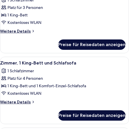
1 Schlafzimmer
für
Platz für 3 Personen
Standard-
Einzelzimmer
1 King-Bett
anzeigen
Kostenloses WLAN
Weitere
Weitere Details
Details
für
Preise für Reisedaten anzeigen
Standard-
Einzelzimmer
Alle
Ein Hotelzimmer mit einem Bett, eine
9
Zimmer, 1 King-Bett und Schlafsofa
Fotos
1 Schlafzimmer
für
Platz für 4 Personen
Zimmer,
1 King-
1 King-Bett und 1 Komfort-Einzel-Schlafsofa
Bett
Kostenloses WLAN
und
Weitere
Weitere Details
Schlafsofa
Details
anzeigen
für
Preise für Reisedaten anzeigen
Zimmer,
1 King-
Bett