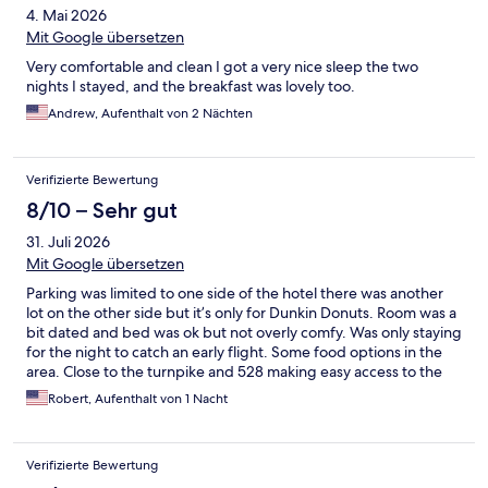
4. Mai 2026
Mit Google übersetzen
Very comfortable and clean I got a very nice sleep the two
nights I stayed, and the breakfast was lovely too.
Andrew, Aufenthalt von 2 Nächten
Verifizierte Bewertung
8/10 – Sehr gut
31. Juli 2026
Mit Google übersetzen
Parking was limited to one side of the hotel there was another
lot on the other side but it’s only for Dunkin Donuts. Room was a
bit dated and bed was ok but not overly comfy. Was only staying
for the night to catch an early flight. Some food options in the
area. Close to the turnpike and 528 making easy access to the
airport. Couple minutes from Universal and about 20 via i4 or
Robert, Aufenthalt von 1 Nacht
the 417 to Disney
Verifizierte Bewertung