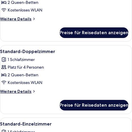
Doppelzimmer,
2 Queen-Betten
barrierefrei
Kostenloses WLAN
anzeigen
Weitere
Weitere Details
Details
für
Preise für Reisedaten anzeigen
Standard-
Doppelzimmer,
barrierefrei
Alle
Ein Hotelzimmer mit zwei Betten, ein
9
Standard-Doppelzimmer
Fotos
1 Schlafzimmer
für
Platz für 4 Personen
Standard-
Doppelzimmer
2 Queen-Betten
anzeigen
Kostenloses WLAN
Weitere
Weitere Details
Details
für
Preise für Reisedaten anzeigen
Standard-
Doppelzimmer
Alle
Ein Hotelzimmer mit einem Bett, eine
10
Standard-Einzelzimmer
Fotos