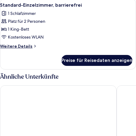
Alle
Ein Hotelzimmer mit einem großen Bett
9
und
Standard-Einzelzimmer, barrierefrei
Fotos
Schlafsofa
1 Schlafzimmer
für
Platz für 2 Personen
Standard-
Einzelzimmer,
1 King-Bett
barrierefrei
Kostenloses WLAN
anzeigen
Weitere
Weitere Details
Details
für
Preise für Reisedaten anzeigen
Standard-
Einzelzimmer,
barrierefrei
Ähnliche Unterkünfte
Super 8 by Wyndham Orlando Near Florida Mall
Garnet I