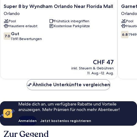
Super
Garnet
Super 8 by Wyndham Orlando Near Florida Mall
Garnet
8
Inn
Orlando
Orlando
by
&
Pool
Frühstück inbegriffen
Pool
Wyndham
Suites,
Haustiere erlaubt
Kostenlose Parkplätze
Hausti
Orlando
Orlando
Near
Orlando
7.0
6.8
Gut
6.8
1’94
7.0
Florida
von
von
1’691 Bewertungen
Mall
10,
10,
Orlando
Gut,
1’949
1’691
Bewert
Bewertungen
Der
CHF 47
Preis
inkl. Steuern & Gebühren
beträgt
11. Aug.–12. Aug.
CHF 47
Ähnliche Unterkünfte vergleichen
Melde dich an, um verfügbare Rabatte und Vorteile
anzuzeigen. Mehr Prämien für noch mehr Abenteuer!
Anmelden
Jetzt kostenlos registrieren
Zur Gegend