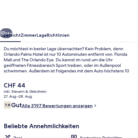
rück
Weiter
34+
Übersicht
Zimmer
Lage
Richtlinien
Du möchtest in bester Lage übernachten? Kein Problem, denn
Orlando Palms Hotel ist nur 10 Autominuten entfernt von: Florida
Mall und The Orlando Eye. Du kannst im rund um die Uhr
geöffneten Fitnessbereich Sport treiben, oder im Außenpool
schwimmen. Außerdem ist Folgendes mit dem Auto höchstens 10
Minuten entfernt: Universal Orlando Resort™ und Orange County
Convention Center. Anderen Reisenden gefallen das hilfsbereite
Der
CHF 44
Personal und die Lage sehr gut.
aktuelle
inkl. Steuern & Gebühren
Preis
27. Aug.–28. Aug.
Lobby
beträgt
Bewertungen
Gut
7,8
Alle 3'197 Bewertungen anzeigen
CHF 44.
7,8 von 10.
Beliebte Annehmlichkeiten