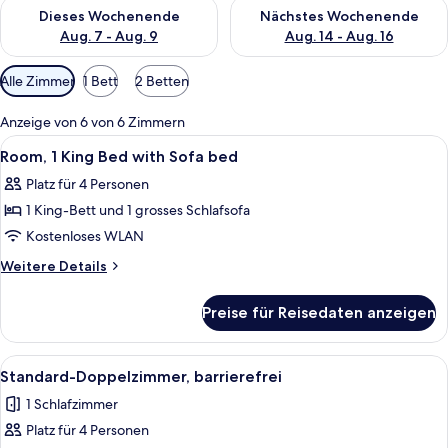
Überprüfe die Verfügbarkeit für dieses Wochenende, Aug. 7 - 
Überprüfe die Verfügbarkeit f
Dieses Wochenende
Nächstes Wochenende
Aug. 7 - Aug. 9
Aug. 14 - Aug. 16
Verfügbare
Alle Zimmer
1 Bett
2 Betten
Filter
für
Anzeige von 6 von 6 Zimmern
Zimmer
Alle
Ein Hotelzimmer mit einem großen Bet
7
Room, 1 King Bed with Sofa bed
Fotos
Platz für 4 Personen
für
1 King-Bett und 1 grosses Schlafsofa
Room,
1
Kostenloses WLAN
King
Weitere
Weitere Details
Bed
Details
für
with
Preise für Reisedaten anzeigen
Room,
Sofa
1
bed
King
Alle
Ein Hotelzimmer mit zwei Betten, ein
9
anzeigen
Bed
Standard-Doppelzimmer, barrierefrei
Fotos
with
1 Schlafzimmer
Sofa
für
bed
Platz für 4 Personen
Standard-