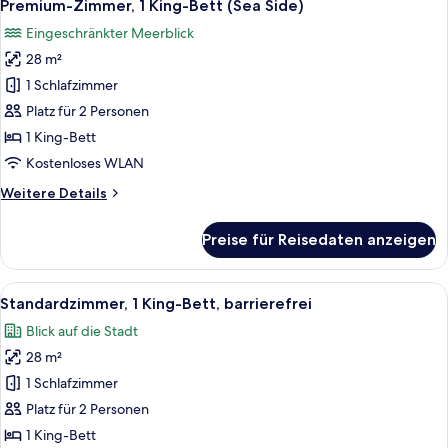
14
Premium-Zimmer, 1 King-Bett (Sea Side)
Fotos
Eingeschränkter Meerblick
für
28 m²
Premium-
Zimmer,
1 Schlafzimmer
1 King-
Platz für 2 Personen
Bett
1 King-Bett
(Sea
Kostenloses WLAN
Side)
Weitere
Weitere Details
anzeigen
Details
für
Preise für Reisedaten anzeigen
Premium-
Zimmer,
1 King-
Alle
Ein modernes Hotelzimmer mit einem g
11
Bett
Standardzimmer, 1 King-Bett, barrierefrei
Fotos
(Sea
Blick auf die Stadt
Side)
für
28 m²
Standardzimmer,
1 King-
1 Schlafzimmer
Bett,
Platz für 2 Personen
barrierefrei
1 King-Bett