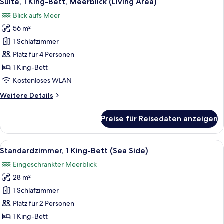
Suite, 1 King-Bett, Meerblick (Living Area)
Fotos
Blick aufs Meer
für
56 m²
Suite,
1 King-
1 Schlafzimmer
Bett,
Platz für 4 Personen
Meerblick
1 King-Bett
(Living
Kostenloses WLAN
Area)
Weitere
Weitere Details
anzeigen
Details
für
Preise für Reisedaten anzeigen
Suite,
1 King-
Bett,
Alle
Ein modernes Hotelzimmer mit einem gr
12
Meerblick
Standardzimmer, 1 King-Bett (Sea Side)
Fotos
(Living
Eingeschränkter Meerblick
Area)
für
28 m²
Standardzimmer,
1 King-
1 Schlafzimmer
Bett
Platz für 2 Personen
(Sea
1 King-Bett