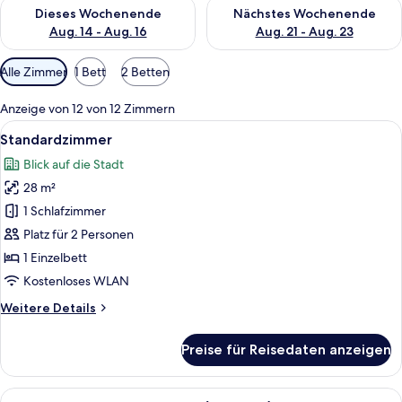
Überprüfe die Verfügbarkeit für dieses Wochenende, Aug. 14 -
Überprüfe die Verfügbarkeit f
Dieses Wochenende
Nächstes Wochenende
Aug. 14 - Aug. 16
Aug. 21 - Aug. 23
Verfügbare
Alle Zimmer
1 Bett
2 Betten
Filter
für
Anzeige von 12 von 12 Zimmern
Zimmer
Alle
Ein Hotelzimmer mit einem großen Bet
16
Standardzimmer
Fotos
Blick auf die Stadt
für
28 m²
Standardzimmer
anzeigen
1 Schlafzimmer
Platz für 2 Personen
1 Einzelbett
Kostenloses WLAN
Weitere
Weitere Details
Details
für
Preise für Reisedaten anzeigen
Standardzimmer
Alle
Ein Hotelzimmer mit einem großen Bett