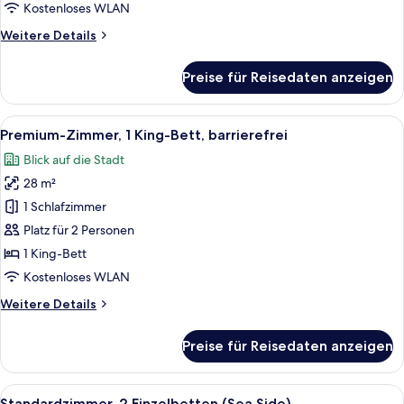
Kostenloses WLAN
Weitere
Weitere Details
Details
für
Preise für Reisedaten anzeigen
Standardzimmer,
1 King-
Bett
Alle
Ein Hotelzimmer mit einem großen Bett
9
Premium-Zimmer, 1 King-Bett, barrierefrei
Fotos
Blick auf die Stadt
für
28 m²
Premium-
Zimmer,
1 Schlafzimmer
1 King-
Platz für 2 Personen
Bett,
1 King-Bett
barrierefrei
Kostenloses WLAN
anzeigen
Weitere
Weitere Details
Details
für
Preise für Reisedaten anzeigen
Premium-
Zimmer,
1 King-
Alle
Ein Hotelzimmer mit zwei Betten, ein
8
Bett,
Standardzimmer, 2 Einzelbetten (Sea Side)