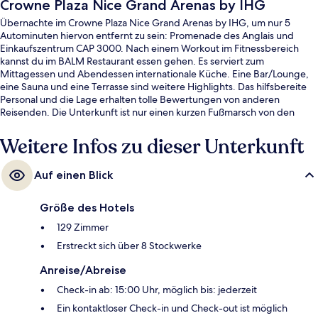
Crowne Plaza Nice Grand Arenas by IHG
Übernachte im Crowne Plaza Nice Grand Arenas by IHG, um nur 5
Autominuten hiervon entfernt zu sein: Promenade des Anglais und
Einkaufszentrum CAP 3000. Nach einem Workout im Fitnessbereich
kannst du im BALM Restaurant essen gehen. Es serviert zum
Mittagessen und Abendessen internationale Küche. Eine Bar/Lounge,
eine Sauna und eine Terrasse sind weitere Highlights. Das hilfsbereite
Personal und die Lage erhalten tolle Bewertungen von anderen
Reisenden. Die Unterkunft ist nur einen kurzen Fußmarsch von den
öffentlichen Verkehrsmitteln entfernt: Bis zur U-Bahn sind es wenige
Schritte (Straßenbahnhaltestelle Grand Arenas South) bzw. 4 Minuten
Weitere Infos zu dieser Unterkunft
(Straßenbahnhaltestelle Grand Arenas).
Auf einen Blick
Größe des Hotels
129 Zimmer
Erstreckt sich über 8 Stockwerke
Anreise/Abreise
Check-in ab: 15:00 Uhr, möglich bis: jederzeit
Ein kontaktloser Check-in und Check-out ist möglich