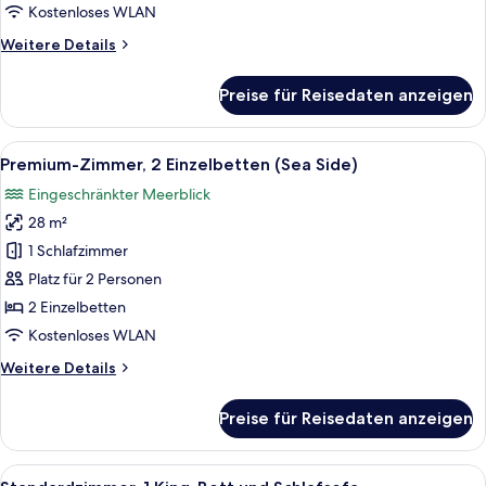
Side)
Kostenloses WLAN
anzeigen
Weitere
Weitere Details
Details
für
Preise für Reisedaten anzeigen
Standardzimmer,
1 King-
Bett
Alle
Ein Hotelzimmer mit zwei Betten, ein
7
(Sea
Premium-Zimmer, 2 Einzelbetten (Sea Side)
Fotos
Side)
Eingeschränkter Meerblick
für
28 m²
Premium-
Zimmer,
1 Schlafzimmer
2 Einzelbetten
Platz für 2 Personen
(Sea
2 Einzelbetten
Side)
Kostenloses WLAN
anzeigen
Weitere
Weitere Details
Details
für
Preise für Reisedaten anzeigen
Premium-
Zimmer,
2 Einzelbetten
Alle
Ein modernes Hotelzimmer mit einem gr
12
(Sea