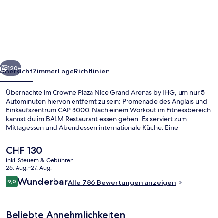
Plaza
Nice
Grand
Arenas
by
rück
Weiter
IHG
120+
Übersicht
Zimmer
Lage
Richtlinien
Übernachte im Crowne Plaza Nice Grand Arenas by IHG, um nur 5
Autominuten hiervon entfernt zu sein: Promenade des Anglais und
Einkaufszentrum CAP 3000. Nach einem Workout im Fitnessbereich
kannst du im BALM Restaurant essen gehen. Es serviert zum
Mittagessen und Abendessen internationale Küche. Eine
Bar/Lounge, eine Sauna und eine Terrasse sind weitere Highlights.
Das hilfsbereite Personal und die Lage erhalten tolle Bewertungen
Der
CHF 130
von anderen Reisenden. Die Unterkunft ist nur einen kurzen
aktuelle
inkl. Steuern & Gebühren
Fußmarsch von den öffentlichen Verkehrsmitteln entfernt: Bis zur U-
Preis
26. Aug.–27. Aug.
Bahn sind es wenige Schritte (Straßenbahnhaltestelle Grand Arenas
Tägliches Frühstücksbuffet gegen Ge
beträgt
Bewertungen
South) bzw. 4 Minuten (Straßenbahnhaltestelle Grand Arenas).
Wunderbar
9,0
Alle 786 Bewertungen anzeigen
CHF 130.
9,0 von 10.
Beliebte Annehmlichkeiten