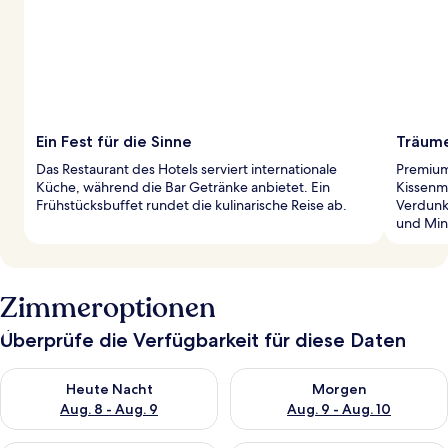
Ein Fest für die Sinne
Träume
Das Restaurant des Hotels serviert internationale
Premium
Küche, während die Bar Getränke anbietet. Ein
Kissenm
Frühstücksbuffet rundet die kulinarische Reise ab.
Verdunk
und Min
Zimmeroptionen
Überprüfe die Verfügbarkeit für diese Daten
Überprüfe die Verfügbarkeit für heute Nacht, Aug. 8 - Aug. 9.
Überprüfe die Verfügbarkeit f
Heute Nacht
Morgen
Aug. 8 - Aug. 9
Aug. 9 - Aug. 10