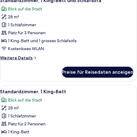
Standardzimmer, 1 King-Bett und Schlafsofa
Fotos
Side)
Blick auf die Stadt
für
28 m²
Standardzimmer,
1 King-
1 Schlafzimmer
Bett
Platz für 3 Personen
und
1 King-Bett und 1 grosses Schlafsofa
Schlafsofa
Kostenloses WLAN
anzeigen
Weitere
Weitere Details
Details
für
Preise für Reisedaten anzeigen
Standardzimmer,
1 King-
Bett
Alle
Ein Hotelzimmer mit einem großen Bet
14
und
Standardzimmer, 1 King-Bett
Fotos
Schlafsofa
Blick auf die Stadt
für
28 m²
Standardzimmer,
1 King-
1 Schlafzimmer
Bett
Platz für 2 Personen
anzeigen
1 King-Bett