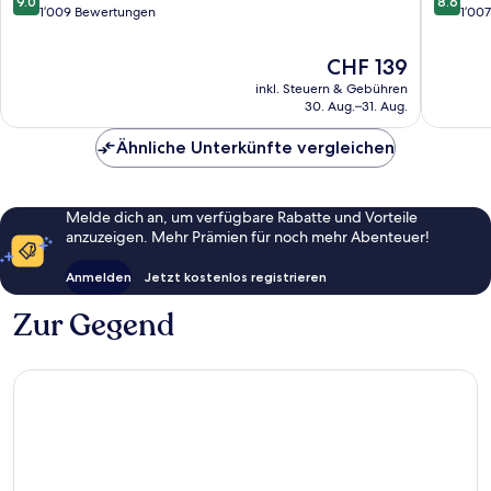
9.0
8.6
von
von
1’009 Bewertungen
1’00
10,
10,
Wunderbar,
Hervorr
Der
CHF 139
1’009
1’007
Preis
inkl. Steuern & Gebühren
Bewertungen
Bewert
beträgt
30. Aug.–31. Aug.
CHF 139
Ähnliche Unterkünfte vergleichen
Melde dich an, um verfügbare Rabatte und Vorteile
anzuzeigen. Mehr Prämien für noch mehr Abenteuer!
Anmelden
Jetzt kostenlos registrieren
Zur Gegend