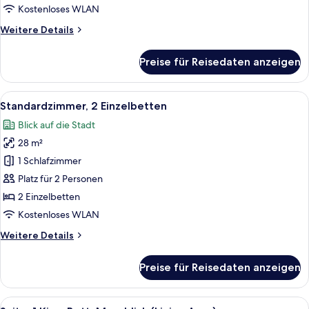
anzeigen
Kostenloses WLAN
Weitere
Weitere Details
Details
für
Preise für Reisedaten anzeigen
Standardzimmer,
1 King-
Bett,
Alle
Ein Hotelzimmer mit zwei Betten, ein
8
barrierefrei
Standardzimmer, 2 Einzelbetten
Fotos
Blick auf die Stadt
für
28 m²
Standardzimmer,
2 Einzelbetten
1 Schlafzimmer
anzeigen
Platz für 2 Personen
2 Einzelbetten
Kostenloses WLAN
Weitere
Weitere Details
Details
für
Preise für Reisedaten anzeigen
Standardzimmer,
2 Einzelbetten
Alle
Ein Hotelzimmer mit einem großen Bett
19