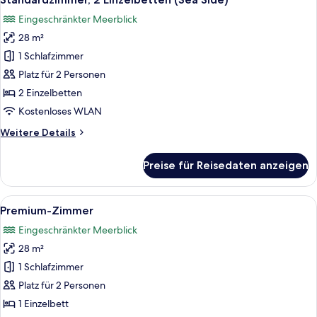
Fotos
barrierefrei
Eingeschränkter Meerblick
für
28 m²
Standardzimmer,
2 Einzelbetten
1 Schlafzimmer
(Sea
Platz für 2 Personen
Side)
2 Einzelbetten
anzeigen
Kostenloses WLAN
Weitere
Weitere Details
Details
für
Preise für Reisedaten anzeigen
Standardzimmer,
2 Einzelbetten
(Sea
Alle
Ein Hotelzimmer mit einem großen Bett
17
Side)
Premium-Zimmer
Fotos
Eingeschränkter Meerblick
für
28 m²
Premium-
Zimmer
1 Schlafzimmer
anzeigen
Platz für 2 Personen
1 Einzelbett