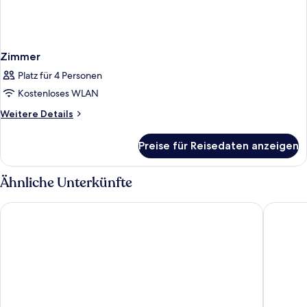
Zimmer
Platz für 4 Personen
Kostenloses WLAN
Weitere
Weitere Details
Details
für
Preise für Reisedaten anzeigen
Zimmer
Ähnliche Unterkünfte
Solo Experience Hotel
The Soci