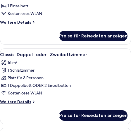
Einzelzimmer
1 Einzelbett
anzeigen
Kostenloses WLAN
Weitere
Weitere Details
Details
für
Preise für Reisedaten anzeigen
Classic-
Einzelzimmer
Alle
Ein Hotelzimmer mit Bett, Schreibtisc
6
Classic-Doppel- oder -Zweibettzimmer
Fotos
16 m²
für
1 Schlafzimmer
Classic-
Doppel-
Platz für 3 Personen
oder
1 Doppelbett ODER 2 Einzelbetten
-
Kostenloses WLAN
Zweibettzimmer
Weitere
Weitere Details
anzeigen
Details
für
Preise für Reisedaten anzeigen
Classic-
Doppel-
oder
Alle
Ein Hotelzimmer mit zwei Betten, eine