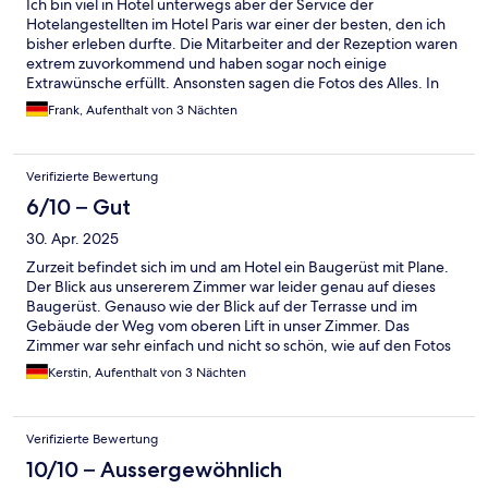
Ich bin viel in Hotel unterwegs aber der Service der
Hotelangestellten im Hotel Paris war einer der besten, den ich
bisher erleben durfte. Die Mitarbeiter and der Rezeption waren
extrem zuvorkommend und haben sogar noch einige
Extrawünsche erfüllt. Ansonsten sagen die Fotos des Alles. In
einer so alten, von Tradition geprägten Stadt ist das Hotel Paris
Frank, Aufenthalt von 3 Nächten
in seinem "traditionellen" Stil die perfekte Wahl. Viele der
Zimmer haben beeindruckende Frescos an den hohen Decken.
Meine Frau und Tochter haben sich gefühlt wir Königin und
Verifizierte Bewertung
Prinzessin in diesem Hotelzimmer. Ich kann das Hotel nur jedem
empfehlen.
6/10 – Gut
30. Apr. 2025
Zurzeit befindet sich im und am Hotel ein Baugerüst mit Plane.
Der Blick aus unsererem Zimmer war leider genau auf dieses
Baugerüst. Genauso wie der Blick auf der Terrasse und im
Gebäude der Weg vom oberen Lift in unser Zimmer. Das
Zimmer war sehr einfach und nicht so schön, wie auf den Fotos
auf der Homepage. Das Personal war sehr freundlich. Der
Kerstin, Aufenthalt von 3 Nächten
Frühstücksraum mit seiner tollen Decke war der Hammer. Das
Frühstück war gut und ausreichend. Die Lage des Hotels ist
mitten im Zentrum, wenige Meter z. B. vom Dom entfernt.
Verifizierte Bewertung
10/10 – Aussergewöhnlich