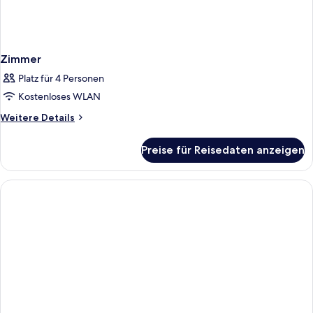
Zimmer
Platz für 4 Personen
Kostenloses WLAN
Weitere
Weitere Details
Details
für
Preise für Reisedaten anzeigen
Zimmer