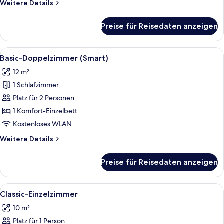
Weitere
Weitere Details
Details
für
Preise für Reisedaten anzeigen
Studiosuite
Alle
Ein Hotelzimmer mit Bett, Schreibtisc
4
Basic-Doppelzimmer (Smart)
Fotos
12 m²
für
1 Schlafzimmer
Basic-
Doppelzimmer
Platz für 2 Personen
(Smart)
1 Komfort-Einzelbett
anzeigen
Kostenloses WLAN
Weitere
Weitere Details
Details
für
Preise für Reisedaten anzeigen
Basic-
Doppelzimmer
(Smart)
Alle
Ein Hotelzimmer mit einem Bett, einem 
5
Classic-Einzelzimmer
Fotos
10 m²
für
Platz für 1 Person
Classic-