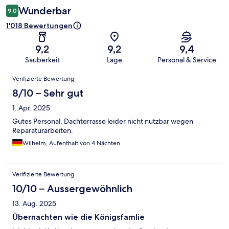
Wunderbar
9,0
1'018 Bewertungen
9,2
9,2
9,4
Sauberkeit
Lage
Personal & Service
Bewertungen
Verifizierte Bewertung
8/10 – Sehr gut
1. Apr. 2025
Gutes Personal, Dachterrasse leider nicht nutzbar wegen
Reparaturarbeiten.
Wilhelm, Aufenthalt von 4 Nächten
Verifizierte Bewertung
10/10 – Aussergewöhnlich
13. Aug. 2025
Übernachten wie die Königsfamlie