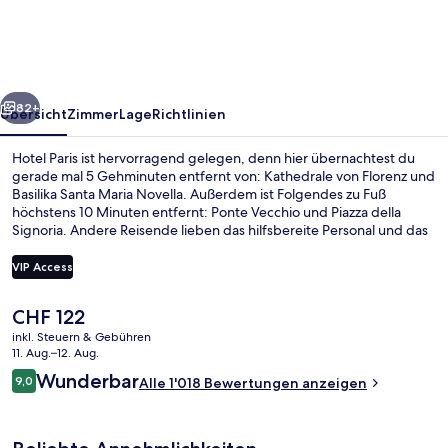
rück
Weiter
82+
Übersicht
Zimmer
Lage
Richtlinien
Hotel Paris ist hervorragend gelegen, denn hier übernachtest du
gerade mal 5 Gehminuten entfernt von: Kathedrale von Florenz und
Basilika Santa Maria Novella. Außerdem ist Folgendes zu Fuß
höchstens 10 Minuten entfernt: Ponte Vecchio und Piazza della
Signoria. Andere Reisende lieben das hilfsbereite Personal und das
Frühstück. Die öffentlichen Verkehrsmittel sind nur einen kurzen
Fußmarsch entfernt: Zur Straßenbahnhaltestelle Unità sind es 3
VIP Access
Minuten und zur Straßenbahnhaltestelle Valfonda - Stazione Santa
Maria Novella 5 Minuten.
Der
CHF 122
Studiosuite
aktuelle
inkl. Steuern & Gebühren
Preis
11. Aug.–12. Aug.
beträgt
Bewertungen
Wunderbar
9,0
Alle 1'018 Bewertungen anzeigen
CHF 122.
9,0 von 10.