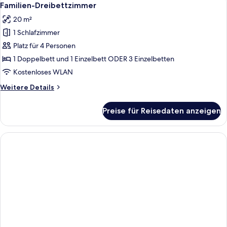
7
-
Familien-Dreibettzimmer
Fotos
Zweibettzimmer
20 m²
für
1 Schlafzimmer
Familien-
Dreibettzimmer
Platz für 4 Personen
anzeigen
1 Doppelbett und 1 Einzelbett ODER 3 Einzelbetten
Kostenloses WLAN
Weitere
Weitere Details
Details
für
Preise für Reisedaten anzeigen
Familien-
Dreibettzimmer