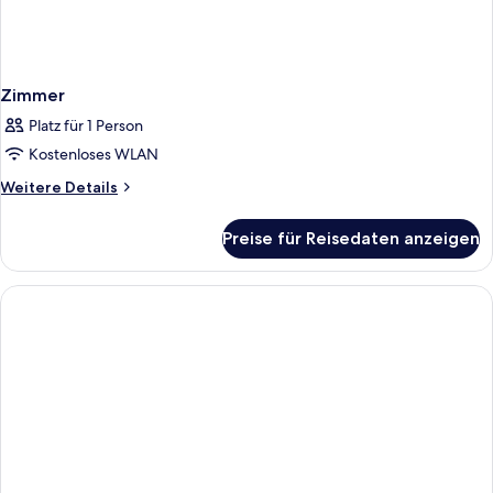
Zimmer
Platz für 1 Person
Kostenloses WLAN
Weitere
Weitere Details
Details
für
Preise für Reisedaten anzeigen
Zimmer