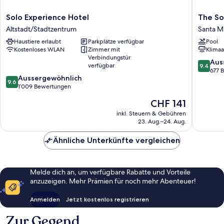
Solo
The
Solo Experience Hotel
The So
Experience
Social
Altstadt/Stadtzentrum
Santa Ma
Hotel
Hub
Haustiere erlaubt
Parkplätze verfügbar
Pool
Altstadt/Stadtzentrum
Florenc
Kostenloses WLAN
Zimmer mit
Klimaa
Belfiore
Verbindungstür
Santa
9.4
Aus
verfügbar
9.4
Maria
von
677 
9.6
Aussergewöhnlich
Novella
10,
9.6
von
1’009 Bewertungen
Ausserg
10,
677
Der
CHF 141
Aussergewöhnlich,
Bewert
Preis
1’009
inkl. Steuern & Gebühren
beträgt
23. Aug.–24. Aug.
Bewertungen
CHF 141
Ähnliche Unterkünfte vergleichen
Melde dich an, um verfügbare Rabatte und Vorteile
anzuzeigen. Mehr Prämien für noch mehr Abenteuer!
Anmelden
Jetzt kostenlos registrieren
Zur Gegend