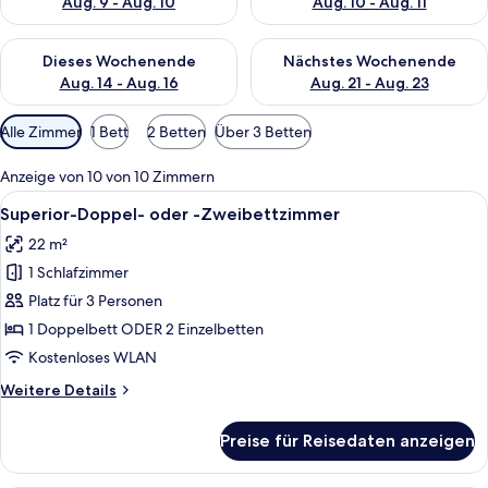
Aug. 9 - Aug. 10
Aug. 10 - Aug. 11
Überprüfe die Verfügbarkeit für dieses Wochenende, Aug. 14 -
Überprüfe die Verfügbarkeit f
Dieses Wochenende
Nächstes Wochenende
Aug. 14 - Aug. 16
Aug. 21 - Aug. 23
Verfügbare
Alle Zimmer
1 Bett
2 Betten
Über 3 Betten
Filter
für
Anzeige von 10 von 10 Zimmern
Zimmer
Alle
Ein Hotelzimmer mit Bett, Schreibtisc
8
Superior-Doppel- oder -Zweibettzimmer
Fotos
22 m²
für
1 Schlafzimmer
Superior-
Doppel-
Platz für 3 Personen
oder
1 Doppelbett ODER 2 Einzelbetten
-
Kostenloses WLAN
Zweibettzimmer
Weitere
Weitere Details
anzeigen
Details
für
Preise für Reisedaten anzeigen
Superior-
Doppel-
oder