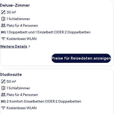
Alle
Ein Hotelzimmer mit zwei Betten, einem
9
-
Deluxe-Zimmer
Fotos
Zweibettzimmer
30 m²
für
1 Schlafzimmer
Deluxe-
Zimmer
Platz für 4 Personen
anzeigen
1 Doppelbett und 1 Einzelbett ODER 2 Doppelbetten
Kostenloses WLAN
Weitere
Weitere Details
Details
für
Preise für Reisedaten anzeigen
Deluxe-
Zimmer
Alle
Ein Hotelzimmer mit Esstisch, zwei Be
8
Studiosuite
Fotos
50 m²
für
1 Schlafzimmer
Studiosuite
anzeigen
Platz für 4 Personen
2 Komfort-Einzelbetten ODER 2 Doppelbetten
Kostenloses WLAN