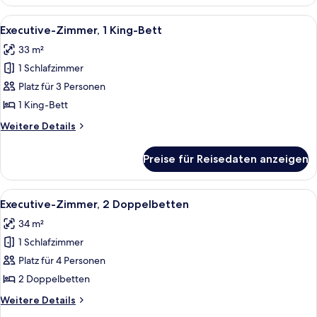
2 Doppelbetten
Alle
Ein Hotelzimmer mit einem großen Bett
8
Executive-Zimmer, 1 King-Bett
Fotos
33 m²
für
1 Schlafzimmer
Executive-
Zimmer,
Platz für 3 Personen
1 King-
1 King-Bett
Bett
Weitere
Weitere Details
anzeigen
Details
für
Preise für Reisedaten anzeigen
Executive-
Zimmer,
1 King-
Alle
Ein Hotelzimmer mit zwei Betten, eine
6
Bett
Executive-Zimmer, 2 Doppelbetten
Fotos
34 m²
für
1 Schlafzimmer
Executive-
Zimmer,
Platz für 4 Personen
2 Doppelbetten
2 Doppelbetten
anzeigen
Weitere
Weitere Details
Details