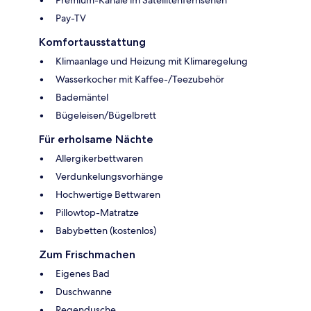
Premium-Kanäle im Satellitenfernsehen
Pay-TV
Komfortausstattung
Klimaanlage und Heizung mit Klimaregelung
Wasserkocher mit Kaffee-/Teezubehör
Bademäntel
Bügeleisen/Bügelbrett
Für erholsame Nächte
Allergikerbettwaren
Verdunkelungsvorhänge
Hochwertige Bettwaren
Pillowtop-Matratze
Babybetten (kostenlos)
Zum Frischmachen
Eigenes Bad
Duschwanne
Regendusche