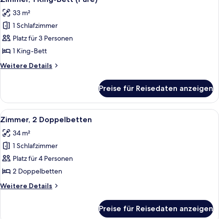
Fotos
33 m²
für
1 Schlafzimmer
Zimmer,
1 King-
Platz für 3 Personen
Bett
1 King-Bett
(Pure)
Weitere
Weitere Details
anzeigen
Details
für
Preise für Reisedaten anzeigen
Zimmer,
1 King-
Bett
Alle
Ein Hotelzimmer mit zwei Betten, eine
7
(Pure)
Zimmer, 2 Doppelbetten
Fotos
34 m²
für
1 Schlafzimmer
Zimmer,
2 Doppelbetten
Platz für 4 Personen
anzeigen
2 Doppelbetten
Weitere
Weitere Details
Details
für
Preise für Reisedaten anzeigen
Zimmer,