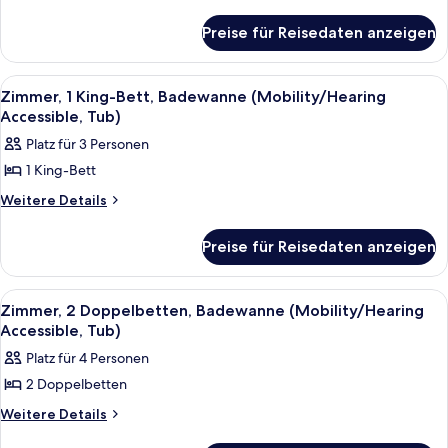
Details
Bett
für
(Mobility
Preise für Reisedaten anzeigen
Zimmer,
Accessible,
1 King-
Tub)
Bett
Alle
Ein Hotelzimmer mit einem großen Bett
6
(Mobility
anzeigen
Zimmer, 1 King-Bett, Badewanne (Mobility/Hearing
Fotos
Accessible,
Accessible, Tub)
Tub)
für
Platz für 3 Personen
Zimmer,
1 King-Bett
1 King-
Bett,
Weitere
Weitere Details
Details
Badewanne
für
(Mobility/Hearing
Preise für Reisedaten anzeigen
Zimmer,
Accessible,
1 King-
Bett,
Tub)
Alle
Ein Hotelzimmer mit zwei Betten, eine
7
Badewanne
Zimmer, 2 Doppelbetten, Badewanne (Mobility/Hearing
anzeigen
Fotos
(Mobility/Hearing
Accessible, Tub)
Accessible,
für
Platz für 4 Personen
Tub)
Zimmer,
2 Doppelbetten
2 Doppelbetten,
Badewanne
Weitere
Weitere Details
Details
(Mobility/Hearing