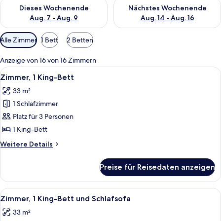
Überprüfe die Verfügbarkeit für dieses Wochenende, Aug. 7 - 
Überprüfe die Verfügbarkeit f
Dieses Wochenende
Nächstes Wochenende
Aug. 7 - Aug. 9
Aug. 14 - Aug. 16
Verfügbare
Alle Zimmer
1 Bett
2 Betten
Filter
für
Anzeige von 16 von 16 Zimmern
Zimmer
Alle
Ein Hotelzimmer mit einem großen Bett
8
Zimmer, 1 King-Bett
Fotos
33 m²
für
1 Schlafzimmer
Zimmer,
1 King-
Platz für 3 Personen
Bett
1 King-Bett
anzeigen
Weitere
Weitere Details
Details
für
Preise für Reisedaten anzeigen
Zimmer,
1 King-
Bett
Alle
Ein Hotelzimmer mit einem großen Bet
6
Zimmer, 1 King-Bett und Schlafsofa
Fotos
33 m²
für