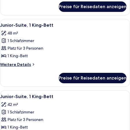
für
Preise für Reisedaten anzeigen
Executive-
Zimmer,
2 Doppelbetten
Alle
Ein Hotelzimmer mit Bett, Schreibtisc
8
Junior-Suite, 1 King-Bett
Fotos
48 m²
für
1 Schlafzimmer
Junior-
Suite,
Platz für 3 Personen
1 King-
1 King-Bett
Bett
Weitere
Weitere Details
anzeigen
Details
für
Preise für Reisedaten anzeigen
Junior-
Suite,
1 King-
Alle
Ein Hotelzimmer mit Bett, Schreibtisc
7
Bett
Junior-Suite, 1 King-Bett
Fotos
42 m²
für
1 Schlafzimmer
Junior-
Suite,
Platz für 3 Personen
1 King-
1 King-Bett