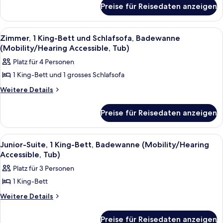
für
Accessible,
Preise für Reisedaten anzeigen
Zimmer,
Tub)
2 Doppelbetten,
Badewanne
anzeigen
Alle
Ein Hotelzimmer mit einem großen Bett
6
(Mobility/Hearing
Zimmer, 1 King-Bett und Schlafsofa, Badewanne
Fotos
Accessible,
(Mobility/Hearing Accessible, Tub)
Tub)
für
Platz für 4 Personen
Zimmer,
1 King-Bett und 1 grosses Schlafsofa
1 King-
Bett
Weitere
Weitere Details
Details
und
für
Schlafsofa,
Preise für Reisedaten anzeigen
Zimmer,
Badewanne
1 King-
Bett
(Mobility/Hearing
Alle
Ein Hotelzimmer mit Bett, Schreibtisc
5
und
Junior-Suite, 1 King-Bett, Badewanne (Mobility/Hearing
Accessible,
Fotos
Schlafsofa,
Accessible, Tub)
Tub)
Badewanne
für
Platz für 3 Personen
anzeigen
(Mobility/Hearing
Junior-
Accessible,
1 King-Bett
Suite,
Tub)
1 King-
Weitere
Weitere Details
Details
Bett,
für
Badewanne
Preise für Reisedaten anzeigen
Junior-