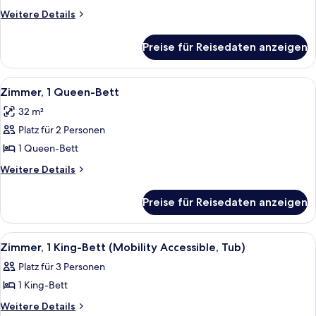
Bett
Weitere
Weitere Details
anzeigen
Details
für
Preise für Reisedaten anzeigen
Junior-
Suite,
1 King-
Alle
Ein Hotelzimmer mit einem großen Bett
7
Bett
Zimmer, 1 Queen-Bett
Fotos
32 m²
für
Platz für 2 Personen
Zimmer,
1
1 Queen-Bett
Queen-
Weitere
Weitere Details
Bett
Details
für
anzeigen
Preise für Reisedaten anzeigen
Zimmer,
1
Queen-
Alle
Ein Hotelzimmer mit einem großen Bet
5
Bett
Zimmer, 1 King-Bett (Mobility Accessible, Tub)
Fotos
Platz für 3 Personen
für
1 King-Bett
Zimmer,
1 King-
Weitere
Weitere Details