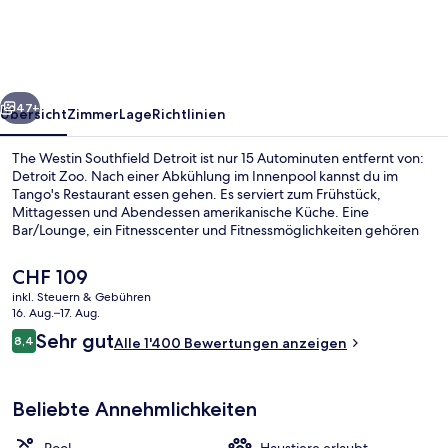
Detroit
rück
Weiter
47+
Übersicht
Zimmer
Lage
Richtlinien
The Westin Southfield Detroit ist nur 15 Autominuten entfernt von:
Detroit Zoo. Nach einer Abkühlung im Innenpool kannst du im
Tango's Restaurant essen gehen. Es serviert zum Frühstück,
Mittagessen und Abendessen amerikanische Küche. Eine
Bar/Lounge, ein Fitnesscenter und Fitnessmöglichkeiten gehören
ebenfalls zum Angebot. Andere Reisende haben viel Gutes über
das hilfsbereite Personal zu berichten.
Der
CHF 109
aktuelle
inkl. Steuern & Gebühren
Preis
16. Aug.–17. Aug.
Aussenbereich
beträgt
Bewertungen
Sehr gut
8,4
Alle 1'400 Bewertungen anzeigen
CHF 109.
8,4 von 10.
Beliebte Annehmlichkeiten