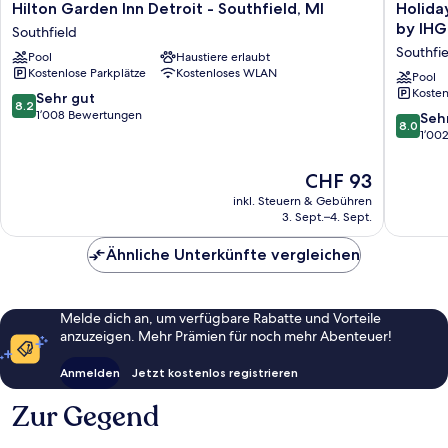
Hilton
Holiday
Hilton Garden Inn Detroit - Southfield, MI
Holida
Garden
Inn
by IHG
Southfield
Inn
Express
Southfie
Pool
Haustiere erlaubt
Detroit
&
Kostenlose Parkplätze
Kostenloses WLAN
-
Suites
Pool
Kosten
Southfield,
Southfie
8.2
Sehr gut
8.2
MI
Detroit
von
1’008 Bewertungen
8.0
Seh
8.0
Southfield
by
10,
von
1’00
IHG
Sehr
10,
Southfie
gut,
Sehr
Der
CHF 93
1’008
gut,
Preis
inkl. Steuern & Gebühren
Bewertungen
1’002
beträgt
3. Sept.–4. Sept.
Bewert
CHF 93
Ähnliche Unterkünfte vergleichen
Melde dich an, um verfügbare Rabatte und Vorteile
anzuzeigen. Mehr Prämien für noch mehr Abenteuer!
Anmelden
Jetzt kostenlos registrieren
Zur Gegend