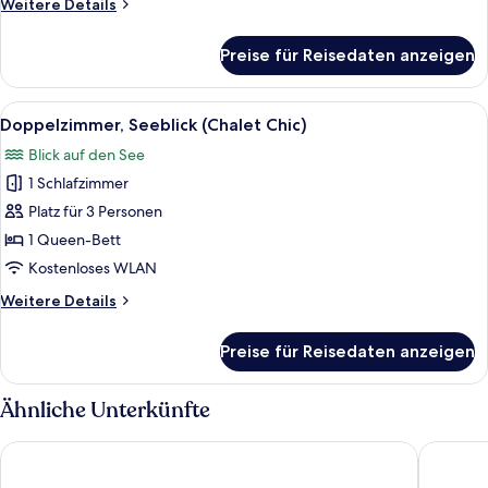
Weitere
Weitere Details
anzeigen
Details
für
Preise für Reisedaten anzeigen
Economy-
Doppelzimmer,
Gemeinschaftsbad
Alle
Ein Zimmer mit zwei Betten, einem gro
11
(Alpine)
Doppelzimmer, Seeblick (Chalet Chic)
Fotos
Blick auf den See
für
1 Schlafzimmer
Doppelzimmer,
Seeblick
Platz für 3 Personen
(Chalet
1 Queen-Bett
Chic)
Kostenloses WLAN
anzeigen
Weitere
Weitere Details
Details
für
Preise für Reisedaten anzeigen
Doppelzimmer,
Seeblick
(Chalet
Ähnliche Unterkünfte
Chic)
The Freddie Mercury Hotel
Royal Pl