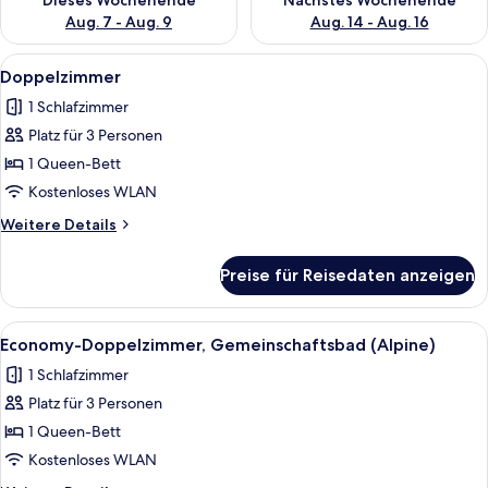
Dieses Wochenende
Nächstes Wochenende
Aug. 7 - Aug. 9
Aug. 14 - Aug. 16
Alle
Ein Zimmer mit Holzwänden, einem Bet
23
Doppelzimmer
Fotos
1 Schlafzimmer
für
Platz für 3 Personen
Doppelzimmer
anzeigen
1 Queen-Bett
Kostenloses WLAN
Weitere
Weitere Details
Details
für
Preise für Reisedaten anzeigen
Doppelzimmer
Alle
Ein Zimmer mit Holzbalkendecke, zwei
8
Economy-Doppelzimmer, Gemeinschaftsbad (Alpine)
Fotos
1 Schlafzimmer
für
Platz für 3 Personen
Economy-
Doppelzimmer,
1 Queen-Bett
Gemeinschaftsbad
Kostenloses WLAN
(Alpine)