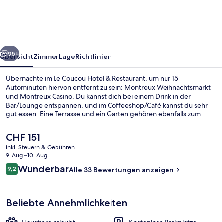
&
Restaurant
rück
Weiter
95+
Übersicht
Zimmer
Lage
Richtlinien
Übernachte im Le Coucou Hotel & Restaurant, um nur 15
Autominuten hiervon entfernt zu sein: Montreux Weihnachtsmarkt
und Montreux Casino. Du kannst dich bei einem Drink in der
Bar/Lounge entspannen, und im Coffeeshop/Café kannst du sehr
gut essen. Eine Terrasse und ein Garten gehören ebenfalls zum
Angebot.
Der
CHF 151
aktuelle
inkl. Steuern & Gebühren
Preis
9. Aug.–10. Aug.
Restaurant
beträgt
Bewertungen
Wunderbar
9,2
Alle 33 Bewertungen anzeigen
CHF 151.
9,2 von 10.
Beliebte Annehmlichkeiten