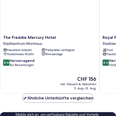
The
Royal
The Freddie Mercury Hotel
Royal 
Freddie
Plaza
Stadtzentrum Montreux
Stadtze
Mercury
Montre
Haustiere erlaubt
Parkplätze verfügbar
Pool
Hotel
Stadtze
Kostenloses WLAN
Klimaanlage
Hausti
Stadtzentrum
Montre
Montreux
8.8
8.6
Hervorragend
Her
8.8
8.6
von
von
421 Bewertungen
1’00
10,
10,
Hervorragend,
Hervorr
Der
CHF 156
421
1’002
Preis
Bewertungen
Bewert
inkl. Steuern & Gebühren
beträgt
11. Aug.–12. Aug.
CHF 156
Ähnliche Unterkünfte vergleichen
Melde dich an, um verfügbare Rabatte und Vorteile