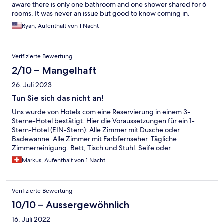
aware there is only one bathroom and one shower shared for 6
rooms. It was never an issue but good to know coming in.
Ryan, Aufenthalt von 1 Nacht
Verifizierte Bewertung
2/10 – Mangelhaft
26. Juli 2023
Tun Sie sich das nicht an!
Uns wurde von Hotels.com eine Reservierung in einem 3-
Sterne-Hotel bestätigt. Hier die Voraussetzungen für ein 1-
Stern-Hotel (EIN-Stern): Alle Zimmer mit Dusche oder
Badewanne. Alle Zimmer mit Farbfernseher. Tägliche
Zimmerreinigung. Bett, Tisch und Stuhl. Seife oder
Waschlotion. Handtücher. Empfangsdienst. Zimmertelefon.
Markus, Aufenthalt von 1 Nacht
Und was es in unserem Zimmer NICHT hatte: Dusche oder
Badewanne. Farbfernseher bzw. irgendein Fernseher Tisch und
Stuhl. Zimmertelefon Der sogenannte Empfangsdienst
Verifizierte Bewertung
(Reception) war nie bedient. Man musste läuten und warten, bis
jemand aus dem Service oder der Küche Zeit fand. Die Türen
10/10 – Aussergewöhnlich
zum "Gemeinschaftsbad" (gemeint ist nicht ein Swimming-Pool,
16. Juli 2022
sondern EINE Toilette je) quietschte, so dass man nachts ja nie