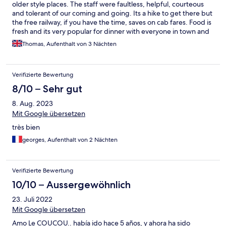
older style places. The staff were faultless, helpful, courteous
and tolerant of our coming and going. Its a hike to get there but
the free railway, if you have the time, saves on cab fares. Food is
fresh and its very popular for dinner with everyone in town and
the views are terrific.. Thanks especially to Tebo for looking after
Thomas, Aufenthalt von 3 Nächten
us but they were all great.
Verifizierte Bewertung
8/10 – Sehr gut
8. Aug. 2023
Mit Google übersetzen
très bien
georges, Aufenthalt von 2 Nächten
Verifizierte Bewertung
10/10 – Aussergewöhnlich
23. Juli 2022
Mit Google übersetzen
Amo Le COUCOU.. había ido hace 5 años, y ahora ha sido