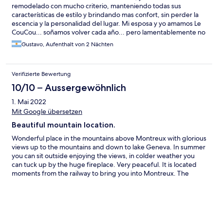
remodelado con mucho criterio, manteniendo todas sus
características de estilo y brindando mas confort, sin perder la
escencia y la personalidad del lugar. Mi esposa y yo amamos Le
CouCou... soñamos volver cada año... pero lamentablemente no
podemos... nuestra economía no lo permite... Ojalá podamos
Gustavo, Aufenthalt von 2 Nächten
volver pronto... es el lugar donde nos sentimos mejor en todo el
mundo... no nos querríamos ir jamás...
Verifizierte Bewertung
10/10 – Aussergewöhnlich
1. Mai 2022
Mit Google übersetzen
Beautiful mountain location.
Wonderful place in the mountains above Montreux with glorious
views up to the mountains and down to lake Geneva. In summer
you can sit outside enjoying the views, in colder weather you
can tuck up by the huge fireplace. Very peaceful. It is located
moments from the railway to bring you into Montreux. The
fondue is excellent too. The only improvement would be a
residents lounge to relax in.