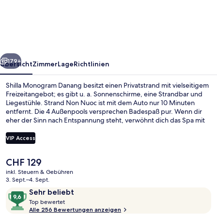
Danang
rück
Weiter
179+
Übersicht
Zimmer
Lage
Richtlinien
Shilla Monogram Danang besitzt einen Privatstrand mit vielseitigem
Freizeitangebot; es gibt u. a. Sonnenschirme, eine Strandbar und
Liegestühle. Strand Non Nuoc ist mit dem Auto nur 10 Minuten
entfernt. Die 4 Außenpools versprechen Badespaß pur. Wenn dir
eher der Sinn nach Entspannung steht, verwöhnt dich das Spa mit
Massagen. DINING M Restaurant, eins von 2 Restaurants, ist zum
Frühstück, Mittagessen und Abendessen geöffnet. Als weitere
VIP Access
Highlights bietet dieses Hotel im luxuriösen Stil 2 Bars/Lounges,
einen kostenlosen Kinderclub und eine Poolbar.
Der
CHF 129
Luxury-Villa, 4 Schlafzimmer (Beachf
aktuelle
inkl. Steuern & Gebühren
Preis
3. Sept.–4. Sept.
beträgt
Bewertungen
9,6
Sehr beliebt
CHF 129.
T
von
Top bewertet
o
Alle 256 Bewertungen anzeigen
10,