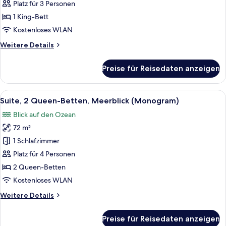
Bett,
Platz für 3 Personen
Meerblick,
1 King-Bett
Eckzimmer
Kostenloses WLAN
anzeigen
Weitere
Weitere Details
Details
für
Preise für Reisedaten anzeigen
Suite,
1 King-
Bett,
Alle
Ein Hotelzimmer mit zwei Betten, ein
17
Meerblick,
Suite, 2 Queen-Betten, Meerblick (Monogram)
Fotos
Eckzimmer
Blick auf den Ozean
für
72 m²
Suite,
2 Queen-
1 Schlafzimmer
Betten,
Platz für 4 Personen
Meerblick
2 Queen-Betten
(Monogram)
Kostenloses WLAN
anzeigen
Weitere
Weitere Details
Details
für
Preise für Reisedaten anzeigen
Suite,