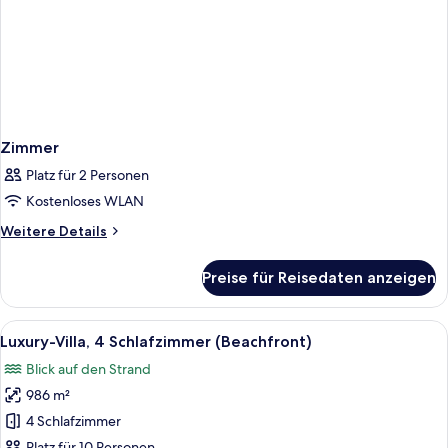
Zimmer
Platz für 2 Personen
Kostenloses WLAN
Weitere
Weitere Details
Details
für
Preise für Reisedaten anzeigen
Zimmer
Alle
Ein modernes Hotelzimmer mit einem g
16
Luxury-Villa, 4 Schlafzimmer (Beachfront)
Fotos
Blick auf den Strand
für
986 m²
Luxury-
Villa,
4 Schlafzimmer
4 Schlafzimmer
Platz für 10 Personen