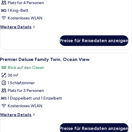
Double
Platz für 4 Personen
Room,
1 King-Bett
Ocean
Kostenloses WLAN
View
Weitere
Weitere Details
anzeigen
Details
für
Preise für Reisedaten anzeigen
Premier
Deluxe
Double
Alle
Ein modernes Hotelzimmer mit zwei Be
9
Room,
Premier Deluxe Family Twin, Ocean View
Fotos
Ocean
Blick auf den Ozean
View
für
36 m²
Premier
Deluxe
1 Schlafzimmer
Family
Platz für 3 Personen
Twin,
1 Doppelbett und 1 Einzelbett
Ocean
Kostenloses WLAN
View
Weitere
Weitere Details
anzeigen
Details
für
Preise für Reisedaten anzeigen
Premier