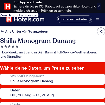
Zur App wechseln
Sichere dir bis zu 10% Rabatt auf ausgewählte Hotels und
melde dich an, um Prämien zu sammeln.
Zum Hauptinhalt springen
App herunterladen
Alle Unterkünfte anzeigen
Shilla Monogram Danang
5.0-
Sterne-
Hotel direkt am Strand in Điện Bàn mit Full-Service-Wellnessbereich
Unterkunft
und Strandbar
Wähle deine Daten, um Preise zu sehen
Wo soll’s hingehen?
Daten
Gäste