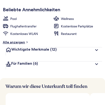
p
Sehr
beliebt
Beliebte Annehmlichkeiten
b
e
w
Pool
Wellness
e
r
Flughafentransfer
Kostenlose Parkplätze
t
Kostenloses WLAN
Restaurant
e
t
Alle anzeigen
Wichtigste Merkmale
(12)
Für Familien
(6)
Warum wir diese Unterkunft toll finden