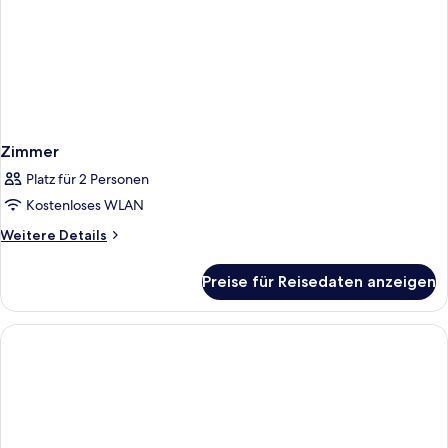
Zimmer
Platz für 2 Personen
Kostenloses WLAN
Weitere
Weitere Details
Details
für
Preise für Reisedaten anzeigen
Zimmer