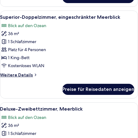
Zweibettzimmer,
eingeschränkter
Alle
Ein modernes Hotelzimmer mit einem g
9
Meerblick
Superior-Doppelzimmer, eingeschränkter Meerblick
Fotos
Blick auf den Ozean
für
36 m²
Superior-
Doppelzimmer,
1 Schlafzimmer
eingeschränkter
Platz für 4 Personen
Meerblick
1 King-Bett
anzeigen
Kostenloses WLAN
Weitere
Weitere Details
Details
für
Preise für Reisedaten anzeigen
Superior-
Doppelzimmer,
eingeschränkter
Alle
Ein modernes Hotelzimmer mit zwei Be
8
Meerblick
Deluxe-Zweibettzimmer, Meerblick
Fotos
Blick auf den Ozean
für
36 m²
Deluxe-
Zweibettzimmer,
1 Schlafzimmer