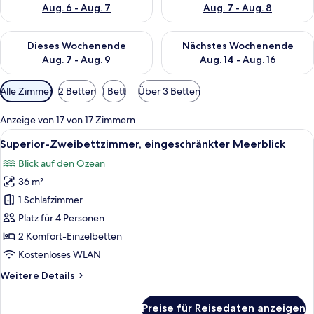
Aug. 6 - Aug. 7
Aug. 7 - Aug. 8
Überprüfe die Verfügbarkeit für dieses Wochenende, Aug. 7 - 
Überprüfe die Verfügbarkeit f
Dieses Wochenende
Nächstes Wochenende
Aug. 7 - Aug. 9
Aug. 14 - Aug. 16
Verfügbare
Alle Zimmer
2 Betten
1 Bett
Über 3 Betten
Filter
für
Anzeige von 17 von 17 Zimmern
Zimmer
Alle
Ein modernes Hotelzimmer mit einem gr
8
Superior-Zweibettzimmer, eingeschränkter Meerblick
Fotos
Blick auf den Ozean
für
36 m²
Superior-
Zweibettzimmer,
1 Schlafzimmer
eingeschränkter
Platz für 4 Personen
Meerblick
2 Komfort-Einzelbetten
anzeigen
Kostenloses WLAN
Weitere
Weitere Details
Details
für
Preise für Reisedaten anzeigen
Superior-