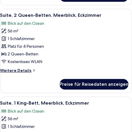
Deluxe
Family
Alle
Ein modernes Hotelzimmer mit einem g
12
Twin,
Suite, 2 Queen-Betten, Meerblick, Eckzimmer
Fotos
Ocean
Blick auf den Ozean
View
für
56 m²
Suite,
2 Queen-
1 Schlafzimmer
Betten,
Platz für 4 Personen
Meerblick,
2 Queen-Betten
Eckzimmer
Kostenloses WLAN
anzeigen
Weitere
Weitere Details
Details
für
Preise für Reisedaten anzeigen
Suite,
2 Queen-
Betten,
Alle
Ein modernes Hotelzimmer mit einem 
12
Meerblick,
Suite, 1 King-Bett, Meerblick, Eckzimmer
Fotos
Eckzimmer
Blick auf den Ozean
für
56 m²
Suite,
1 King-
1 Schlafzimmer