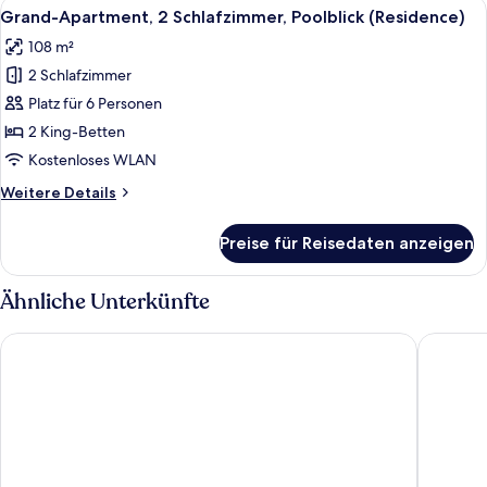
Alle
Ein modernes Hotelzimmer mit einem g
16
(Residence)
Grand-Apartment, 2 Schlafzimmer, Poolblick (Residence)
Fotos
108 m²
für
2 Schlafzimmer
Grand-
Apartment,
Platz für 6 Personen
2 Schlafzimmer,
2 King-Betten
Poolblick
Kostenloses WLAN
(Residence)
Weitere
Weitere Details
anzeigen
Details
für
Preise für Reisedaten anzeigen
Grand-
Apartment,
2 Schlafzimmer,
Ähnliche Unterkünfte
Poolblick
(Residence)
Courtyard by Marriott Danang Han River
Hyatt Re