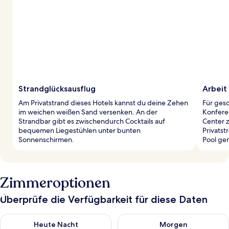
Strandglücksausflug
Arbeit
Am Privatstrand dieses Hotels kannst du deine Zehen
Für ges
im weichen weißen Sand versenken. An der
Konfere
Strandbar gibt es zwischendurch Cocktails auf
Center 
bequemen Liegestühlen unter bunten
Privats
Sonnenschirmen.
Pool ge
Zimmeroptionen
Überprüfe die Verfügbarkeit für diese Daten
Überprüfe die Verfügbarkeit für heute Nacht, Aug. 6 - Aug. 7.
Überprüfe die Verfügbarkeit f
Heute Nacht
Morgen