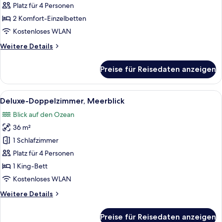
Meerblick
Platz für 4 Personen
anzeigen
2 Komfort-Einzelbetten
Kostenloses WLAN
Weitere
Weitere Details
Details
für
Preise für Reisedaten anzeigen
Deluxe-
Zweibettzimmer,
Meerblick
Alle
Ein modernes Hotelzimmer mit einem gr
9
Deluxe-Doppelzimmer, Meerblick
Fotos
Blick auf den Ozean
für
36 m²
Deluxe-
Doppelzimmer,
1 Schlafzimmer
Meerblick
Platz für 4 Personen
anzeigen
1 King-Bett
Kostenloses WLAN
Weitere
Weitere Details
Details
für
Preise für Reisedaten anzeigen
Deluxe-