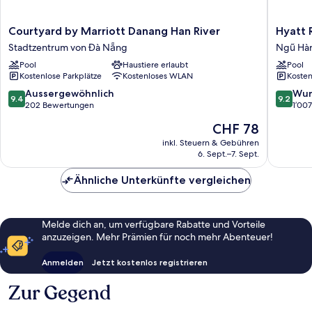
Courtyard
Hyatt
Courtyard by Marriott Danang Han River
Hyatt 
by
Regenc
Stadtzentrum von Đà Nẵng
Ngũ Hà
Marriott
Danang
Pool
Haustiere erlaubt
Pool
Danang
Resort
Kostenlose Parkplätze
Kostenloses WLAN
Kosten
Han
and
River
Spa
9.4
9.2
Aussergewöhnlich
Wun
9.4
9.2
Stadtzentrum
Ngũ
von
von
202 Bewertungen
1’00
von
Hành
10,
10,
Der
CHF 78
Đà
Sơn
Aussergewöhnlich,
Wunder
Preis
Nẵng
202
1’007
inkl. Steuern & Gebühren
beträgt
6. Sept.–7. Sept.
Bewertungen
Bewert
CHF 78
Ähnliche Unterkünfte vergleichen
Melde dich an, um verfügbare Rabatte und Vorteile
anzuzeigen. Mehr Prämien für noch mehr Abenteuer!
Anmelden
Jetzt kostenlos registrieren
Zur Gegend