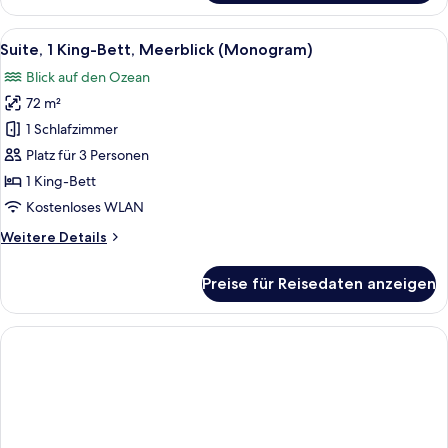
2 Queen-
Betten,
Alle
Ein modernes Hotelzimmer mit einem g
19
Meerblick
Suite, 1 King-Bett, Meerblick (Monogram)
Fotos
(Monogram)
Blick auf den Ozean
für
72 m²
Suite,
1 King-
1 Schlafzimmer
Bett,
Platz für 3 Personen
Meerblick
1 King-Bett
(Monogram)
Kostenloses WLAN
anzeigen
Weitere
Weitere Details
Details
für
Preise für Reisedaten anzeigen
Suite,
1 King-
Bett,
Meerblick
(Monogram)