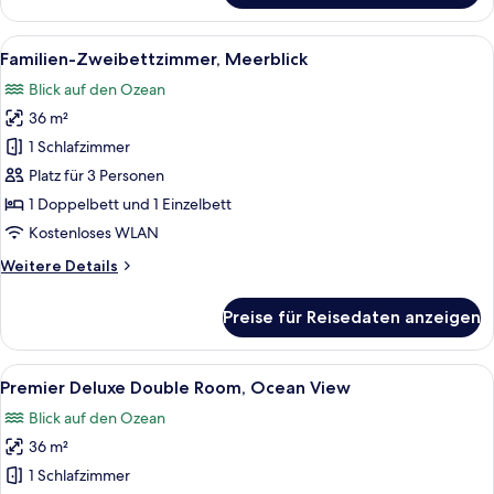
Doppelzimmer,
Meerblick
Alle
Ein Hotelzimmer mit zwei Betten, ein
8
Familien-Zweibettzimmer, Meerblick
Fotos
Blick auf den Ozean
für
36 m²
Familien-
Zweibettzimmer,
1 Schlafzimmer
Meerblick
Platz für 3 Personen
anzeigen
1 Doppelbett und 1 Einzelbett
Kostenloses WLAN
Weitere
Weitere Details
Details
für
Preise für Reisedaten anzeigen
Familien-
Zweibettzimmer,
Meerblick
Alle
Ein modernes Hotelzimmer mit einem g
7
Premier Deluxe Double Room, Ocean View
Fotos
Blick auf den Ozean
für
36 m²
Premier
Deluxe
1 Schlafzimmer