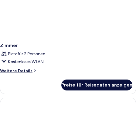
Zimmer
Platz für 2 Personen
Kostenloses WLAN
Weitere
Weitere Details
Details
für
Preise für Reisedaten anzeigen
Zimmer