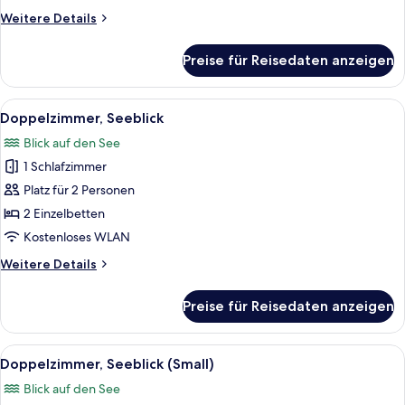
Weitere
Weitere Details
Details
für
Preise für Reisedaten anzeigen
Familienzimmer
Alle
Ein Hotelzimmer mit zwei Betten, ein
1
Doppelzimmer, Seeblick
Fotos
Blick auf den See
für
1 Schlafzimmer
Doppelzimmer,
Seeblick
Platz für 2 Personen
anzeigen
2 Einzelbetten
Kostenloses WLAN
Weitere
Weitere Details
Details
für
Preise für Reisedaten anzeigen
Doppelzimmer,
Seeblick
Alle
Ein Hotelzimmer mit einem Bett, einem
4
Doppelzimmer, Seeblick (Small)
Fotos
Blick auf den See
für