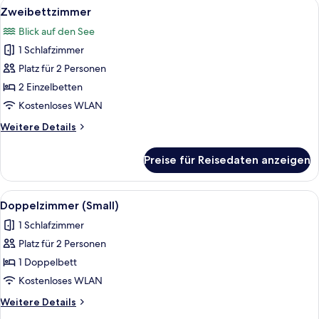
Alle
Ein kleiner, heller Raum mit einem Ein
2
Zweibettzimmer
Fotos
Blick auf den See
für
1 Schlafzimmer
Zweibettzimmer
anzeigen
Platz für 2 Personen
2 Einzelbetten
Kostenloses WLAN
Weitere
Weitere Details
Details
für
Preise für Reisedaten anzeigen
Zweibettzimmer
Alle
Ein ordentlich bezogenes Bett mit we
4
Doppelzimmer (Small)
Fotos
1 Schlafzimmer
für
Platz für 2 Personen
Doppelzimmer
(Small)
1 Doppelbett
anzeigen
Kostenloses WLAN
Weitere
Weitere Details
Details