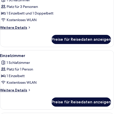
Seeblick
1 Schlafzimmer
anzeigen
Platz für 3 Personen
1 Einzelbett und 1 Doppelbett
Kostenloses WLAN
Weitere
Weitere Details
Details
für
Preise für Reisedaten anzeigen
Zweibettzimmer,
Seeblick
Alle
Ein modernes Hotelzimmer mit einem 
2
Einzelzimmer
Fotos
1 Schlafzimmer
für
Platz für 1 Person
Einzelzimmer
anzeigen
1 Einzelbett
Kostenloses WLAN
Weitere
Weitere Details
Details
für
Preise für Reisedaten anzeigen
Einzelzimmer