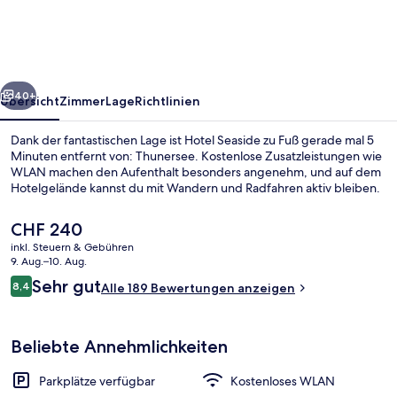
rück
Weiter
40+
Übersicht
Zimmer
Lage
Richtlinien
Dank der fantastischen Lage ist Hotel Seaside zu Fuß gerade mal 5
Minuten entfernt von: Thunersee. Kostenlose Zusatzleistungen wie
WLAN machen den Aufenthalt besonders angenehm, und auf dem
Hotelgelände kannst du mit Wandern und Radfahren aktiv bleiben.
Der
CHF 240
aktuelle
inkl. Steuern & Gebühren
Preis
9. Aug.–10. Aug.
beträgt
Bewertungen
Sehr gut
8,4
Ansicht von oben
Alle 189 Bewertungen anzeigen
CHF 240.
8,4 von 10.
Beliebte Annehmlichkeiten
Parkplätze verfügbar
Kostenloses WLAN