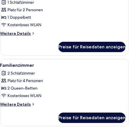
1 Schlafzimmer
Doppelzimmer,
Seeblick
Platz für 2 Personen
(Small)
1 Doppelbett
anzeigen
Kostenloses WLAN
Weitere
Weitere Details
Details
für
Preise für Reisedaten anzeigen
Doppelzimmer,
Seeblick
(Small)
Alle
Ein modernes Badezimmer mit einem H
3
Familienzimmer
Fotos
2 Schlafzimmer
für
Platz für 4 Personen
Familienzimmer
anzeigen
2 Queen-Betten
Kostenloses WLAN
Weitere
Weitere Details
Details
für
Preise für Reisedaten anzeigen
Familienzimmer