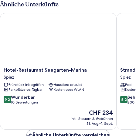
Ähnliche Unterkünfte
Hotel-Restaurant Seegarten-Marina
Strandho
Hotel-
Strandh
Hotel-Restaurant Seegarten-Marina
Strand
Restaurant
Seeblick
Spiez
Spiez
Seegarten-
Spiez
Frühstück inbegriffen
Haustiere erlaubt
Pool
Marina
Parkplätze verfügbar
Kostenloses WLAN
Kosten
Spiez
9.2
8.2
Wunderbar
Seh
9.2
8.2
von
von
10 Bewertungen
200 
10,
10,
Der
CHF 234
Wunderbar,
Sehr
Preis
10
gut,
inkl. Steuern & Gebühren
beträgt
31. Aug.–1. Sept.
Bewertungen
200
CHF 234
Bewert
Ähnliche Unterkünfte vergleichen