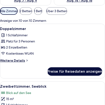
Aug. 7 - Aug. 9
Aug. 14 - Aug. 16
Verfügbare
Alle Zimmer
2 Betten
1 Bett
Über 3 Betten
Filter
für
Anzeige von 10 von 10 Zimmern
Zimmer
Alle
Ein Hotelzimmer mit einem hölzernen 
7
Doppelzimmer
Fotos
1 Schlafzimmer
für
Platz für 3 Personen
Doppelzimmer
anzeigen
2 Einzelbetten
Kostenloses WLAN
Weitere
Weitere Details
Details
für
Preise für Reisedaten anzeigen
Doppelzimmer
Alle
Ein Hotelzimmer mit einem Bett, einem
4
Zweibettzimmer, Seeblick
Fotos
Blick auf den See
für
15 m²
Zweibettzimmer,