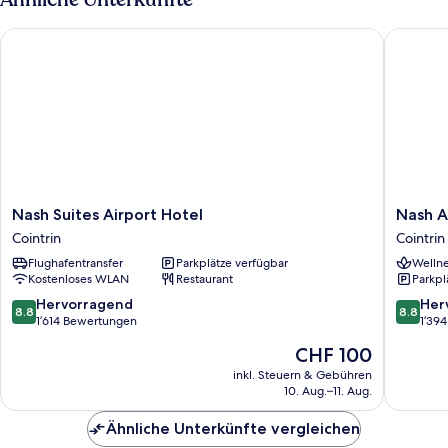
(Swiss)
Nash Suites Airport Hotel
Nash Air
Nash
Nash
Nash Suites Airport Hotel
Nash A
Suites
Airport
Cointrin
Cointrin
Airport
Hotel
Flughafentransfer
Parkplätze verfügbar
Wellne
Hotel
Cointrin
Kostenloses WLAN
Restaurant
Parkpl
Cointrin
8.8
8.8
Hervorragend
Her
8.8
8.8
von
von
1’614 Bewertungen
1’39
10,
10,
Der
CHF 100
Hervorragend,
Hervorr
Preis
1’614
1’394
inkl. Steuern & Gebühren
beträgt
10. Aug.–11. Aug.
Bewertungen
Bewert
CHF 100
Ähnliche Unterkünfte vergleichen