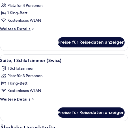
Fotos
Platz für 4 Personen
für
1 King-Bett
Suite
(Sky)
Kostenloses WLAN
anzeigen
Weitere
Weitere Details
Details
für
Preise für Reisedaten anzeigen
Suite
(Sky)
Alle
Ein Hotelzimmer mit einem großen Bett
7
Suite, 1 Schlafzimmer (Swiss)
Fotos
1 Schlafzimmer
für
Platz für 3 Personen
Suite,
1
1 King-Bett
Schlafzimmer
Kostenloses WLAN
(Swiss)
Weitere
Weitere Details
anzeigen
Details
für
Preise für Reisedaten anzeigen
Suite,
1
Schlafzimmer
Ähnliche Unterkünfte