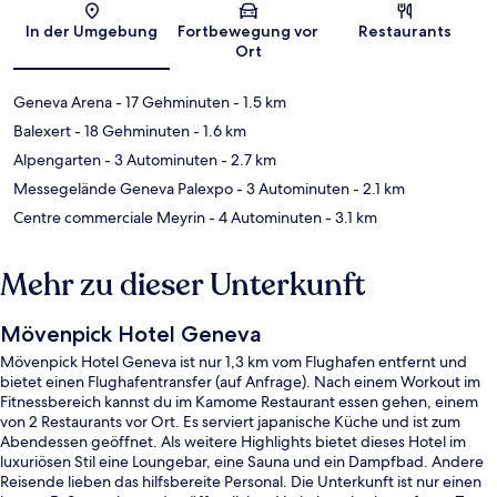
Karte
In der Umgebung
Fortbewegung vor
Restaurants
Ort
Geneva Arena
- 17 Gehminuten
- 1.5 km
Balexert
- 18 Gehminuten
- 1.6 km
Alpengarten
- 3 Autominuten
- 2.7 km
Messegelände Geneva Palexpo
- 3 Autominuten
- 2.1 km
Centre commerciale Meyrin
- 4 Autominuten
- 3.1 km
Mehr zu dieser Unterkunft
Mövenpick Hotel Geneva
Mövenpick Hotel Geneva ist nur 1,3 km vom Flughafen entfernt und
bietet einen Flughafentransfer (auf Anfrage). Nach einem Workout im
Fitnessbereich kannst du im Kamome Restaurant essen gehen, einem
von 2 Restaurants vor Ort. Es serviert japanische Küche und ist zum
Abendessen geöffnet. Als weitere Highlights bietet dieses Hotel im
luxuriösen Stil eine Loungebar, eine Sauna und ein Dampfbad. Andere
Reisende lieben das hilfsbereite Personal. Die Unterkunft ist nur einen