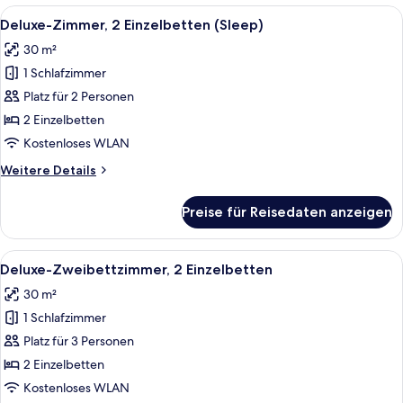
1 King-
Alle
Ein Hotelzimmer mit einem großen Bett
7
Bett
Deluxe-Zimmer, 2 Einzelbetten (Sleep)
Fotos
30 m²
für
1 Schlafzimmer
Deluxe-
Zimmer,
Platz für 2 Personen
2 Einzelbetten
2 Einzelbetten
(Sleep)
Kostenloses WLAN
anzeigen
Weitere
Weitere Details
Details
für
Preise für Reisedaten anzeigen
Deluxe-
Zimmer,
2 Einzelbetten
Alle
Ein Hotelzimmer mit zwei roten Sesseln
7
(Sleep)
Deluxe-Zweibettzimmer, 2 Einzelbetten
Fotos
30 m²
für
1 Schlafzimmer
Deluxe-
Zweibettzimmer,
Platz für 3 Personen
2 Einzelbetten
2 Einzelbetten
anzeigen
Kostenloses WLAN