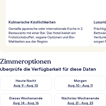
Kulinarische Köstlichkeiten
Luxuri
Genieße japanische oder internationale Küche in 2
Prächti
Restaurants mit einer Bar. Das Hotel bietet ein
Bettwäs
Frühstücksbuffet, vegane Optionen und Bio-
Verdunk
Mahlzeiten aus der Region.
sorgen f
Zimmeroptionen
Überprüfe die Verfügbarkeit für diese Daten
Überprüfe die Verfügbarkeit für heute Nacht, Aug. 9 - Aug. 10
Überprüfe die Verfügbarkeit fü
Heute Nacht
Morgen
Aug. 9 - Aug. 10
Aug. 10 - Aug. 11
Überprüfe die Verfügbarkeit für dieses Wochenende, Aug. 14 -
Überprüfe die Verfügbarkeit f
Dieses Wochenende
Nächstes Wochenende
Aug. 14 - Aug. 16
Aug. 21 - Aug. 23