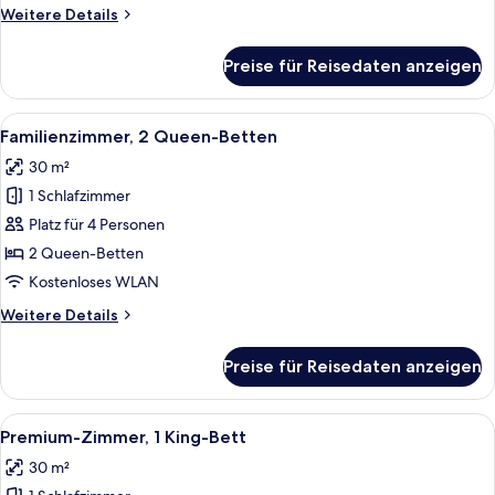
Weitere
Weitere Details
Details
für
Preise für Reisedaten anzeigen
Deluxe-
Zweibettzimmer,
2 Einzelbetten
Alle
Ein Hotelzimmer mit zwei Betten, eine
5
Familienzimmer, 2 Queen-Betten
Fotos
30 m²
für
1 Schlafzimmer
Familienzimmer,
2 Queen-
Platz für 4 Personen
Betten
2 Queen-Betten
anzeigen
Kostenloses WLAN
Weitere
Weitere Details
Details
für
Preise für Reisedaten anzeigen
Familienzimmer,
2 Queen-
Betten
Alle
Ein Hotelzimmer mit einem großen Bett
8
Premium-Zimmer, 1 King-Bett
Fotos
30 m²
für