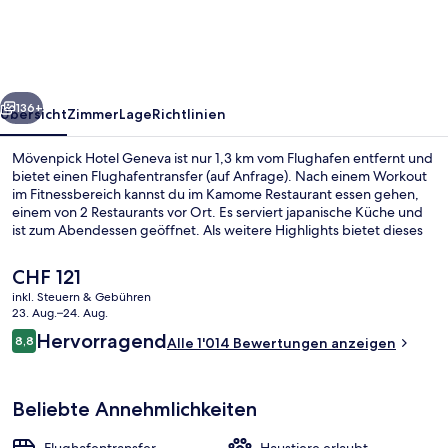
rück
Weiter
136+
Übersicht
Zimmer
Lage
Richtlinien
Mövenpick Hotel Geneva ist nur 1,3 km vom Flughafen entfernt und
bietet einen Flughafentransfer (auf Anfrage). Nach einem Workout
im Fitnessbereich kannst du im Kamome Restaurant essen gehen,
einem von 2 Restaurants vor Ort. Es serviert japanische Küche und
ist zum Abendessen geöffnet. Als weitere Highlights bietet dieses
Hotel im luxuriösen Stil eine Loungebar, eine Sauna und ein
Dampfbad. Andere Reisende lieben das hilfsbereite Personal. Die
Der
CHF 121
Unterkunft ist nur einen kurzen Fußmarsch von den öffentlichen
aktuelle
inkl. Steuern & Gebühren
Verkehrsmitteln entfernt: Zur U-Bahn läuft man 6 Minuten
Preis
23. Aug.–24. Aug.
(Straßenbahnhaltestelle Blandonnet) bzw. 11 Minuten
Bankettsaal
beträgt
Bewertungen
(Straßenbahnhaltestelle Avanchet).
Hervorragend
8,8
Alle 1'014 Bewertungen anzeigen
CHF 121.
8,8 von 10.
Beliebte Annehmlichkeiten