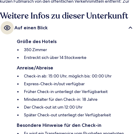
kurzen Fußmarsch von den öffentlichen Verkehrsmitteln entfernt: Zur
U-Bahn läuft man 6 Minuten (Straßenbahnhaltestelle Blandonnet) bzw.
11 Minuten (Straßenbahnhaltestelle Avanchet).
Weitere Infos zu dieser Unterkunft
Auf einen Blick
Größe des Hotels
350 Zimmer
Erstreckt sich über 14 Stockwerke
Anreise/Abreise
Check-in ab: 15:00 Uhr, möglich bis: 00:00 Uhr
Express-Check-in/out verfügbar
Früher Check-in unterliegt der Verfügbarkeit
Mindestalter für den Check-in: 18 Jahre
Der Check-out ist um 12:00 Uhr
Später Check-out unterliegt der Verfügbarkeit
Besondere Hinweise für den Check-in
Es wird ein Transferservice vom Flughafen angeboten.