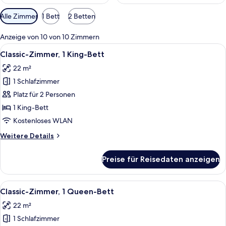
Verfügbare
Alle Zimmer
1 Bett
2 Betten
Filter
für
Anzeige von 10 von 10 Zimmern
Zimmer
Alle
Hochwertige Bettwaren, Minibar, Zimm
8
Classic-Zimmer, 1 King-Bett
Fotos
22 m²
für
1 Schlafzimmer
Classic-
Zimmer,
Platz für 2 Personen
1 King-
1 King-Bett
Bett
Kostenloses WLAN
anzeigen
Weitere
Weitere Details
Details
für
Preise für Reisedaten anzeigen
Classic-
Zimmer,
1 King-
Alle
Hochwertige Bettwaren, Minibar, Zimm
8
Bett
Classic-Zimmer, 1 Queen-Bett
Fotos
22 m²
für
1 Schlafzimmer
Classic-