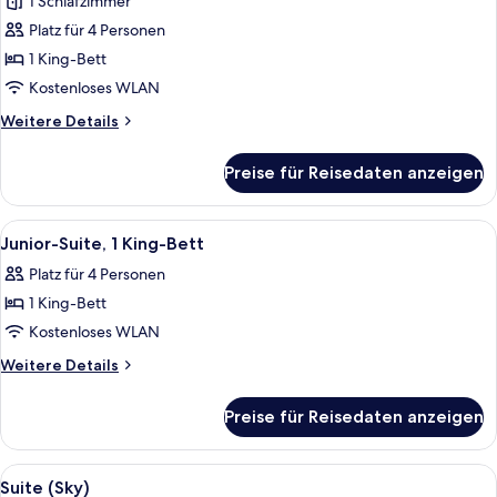
1 Schlafzimmer
Premium-
Zimmer,
Platz für 4 Personen
1 King-
1 King-Bett
Bett
Kostenloses WLAN
anzeigen
Weitere
Weitere Details
Details
für
Preise für Reisedaten anzeigen
Premium-
Zimmer,
1 King-
Alle
Ein Hotelzimmer mit einem großen Bet
7
Bett
Junior-Suite, 1 King-Bett
Fotos
Platz für 4 Personen
für
1 King-Bett
Junior-
Suite,
Kostenloses WLAN
1 King-
Weitere
Weitere Details
Bett
Details
für
anzeigen
Preise für Reisedaten anzeigen
Junior-
Suite,
1 King-
Alle
Ein modernes Hotelzimmer mit Essbere
4
Bett
Suite (Sky)