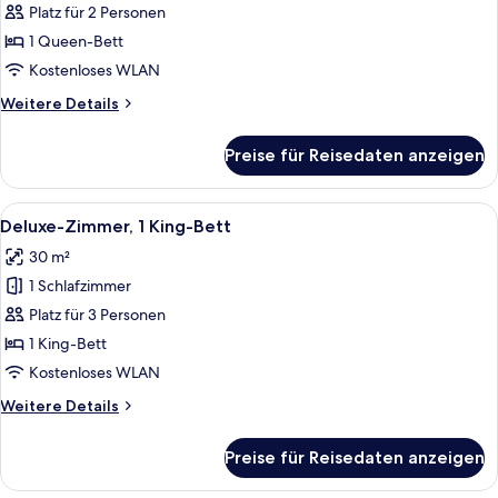
Zimmer,
Platz für 2 Personen
1
1 Queen-Bett
Queen-
Kostenloses WLAN
Bett
Weitere
Weitere Details
anzeigen
Details
für
Preise für Reisedaten anzeigen
Classic-
Zimmer,
1
Alle
Ein Hotelzimmer mit einem großen Bett
7
Queen-
Deluxe-Zimmer, 1 King-Bett
Fotos
Bett
30 m²
für
1 Schlafzimmer
Deluxe-
Zimmer,
Platz für 3 Personen
1 King-
1 King-Bett
Bett
Kostenloses WLAN
anzeigen
Weitere
Weitere Details
Details
für
Preise für Reisedaten anzeigen
Deluxe-
Zimmer,