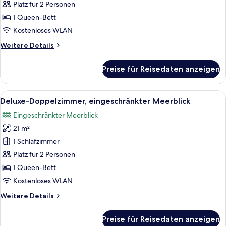
Doppelzimmer
Platz für 2 Personen
anzeigen
1 Queen-Bett
Kostenloses WLAN
Weitere
Weitere Details
Details
für
Preise für Reisedaten anzeigen
Superior-
Doppelzimmer
Alle
Deluxe-Doppelzimmer, eingeschränkte
11
Deluxe-Doppelzimmer, eingeschränkter Meerblick
Fotos
Eingeschränkter Meerblick
für
21 m²
Deluxe-
Doppelzimmer,
1 Schlafzimmer
eingeschränkter
Platz für 2 Personen
Meerblick
1 Queen-Bett
anzeigen
Kostenloses WLAN
Weitere
Weitere Details
Details
für
Preise für Reisedaten anzeigen
Deluxe-