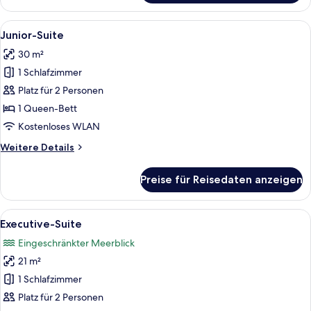
Doppelzimmer,
eingeschränkter
Alle
Italienische Bettbezüge von Frette, 
7
Meerblick
Junior-Suite
Fotos
30 m²
für
1 Schlafzimmer
Junior-
Suite
Platz für 2 Personen
anzeigen
1 Queen-Bett
Kostenloses WLAN
Weitere
Weitere Details
Details
für
Preise für Reisedaten anzeigen
Junior-
Suite
Alle
Executive-Suite
16
Executive-Suite
Fotos
Eingeschränkter Meerblick
für
21 m²
Executive-
Suite
1 Schlafzimmer
anzeigen
Platz für 2 Personen