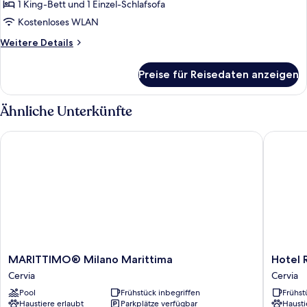
1 King-Bett und 1 Einzel-Schlafsofa
Kostenloses WLAN
Weitere
Weitere Details
Details
für
Preise für Reisedaten anzeigen
Executive-
Suite
Ähnliche Unterkünfte
MARITTIMO® Milano Marittima
Hotel Riv
MARITTIMO®
Hotel
MARITTIMO® Milano Marittima
Hotel 
Milano
Riviera
Cervia
Cervia
Marittima
Cervia
Pool
Frühstück inbegriffen
Frühst
Cervia
Haustiere erlaubt
Parkplätze verfügbar
Hausti