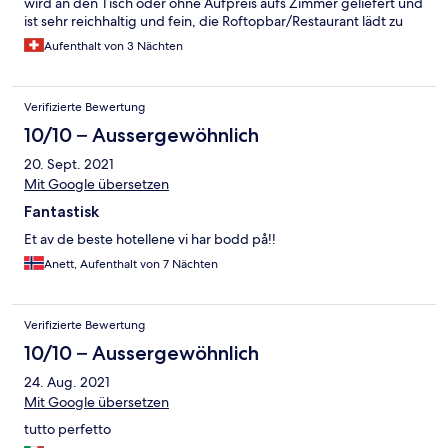
wird an den Tisch oder ohne Aufpreis aufs Zimmer geliefert und
ist sehr reichhaltig und fein, die Roftopbar/Restaurant lädt zu
einem schönen Abend über den Dächern von Cervia ein. Cervia
Aufenthalt von 3 Nächten
und das Hotel waren eine super Entscheidung! Alles in allem
sind wir sehr zufrieden und kommen ganz sicher wieder!
Verifizierte Bewertung
10/10 – Aussergewöhnlich
20. Sept. 2021
Mit Google übersetzen
Fantastisk
Et av de beste hotellene vi har bodd på!!
Anett, Aufenthalt von 7 Nächten
Verifizierte Bewertung
10/10 – Aussergewöhnlich
24. Aug. 2021
Mit Google übersetzen
tutto perfetto