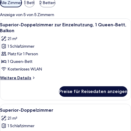
Verfügbare
Alle Zimmer
1 Bett
2 Betten
Filter
für
Anzeige von 5 von 5 Zimmern
Zimmer
Alle
Italienische Bettbezüge von Frette, 
5
Superior-Doppelzimmer zur Einzelnutzung, 1 Queen-Bett,
Fotos
Balkon
für
21 m²
Superior-
1 Schlafzimmer
Doppelzimmer
Platz für 1 Person
zur
Einzelnutzung,
1 Queen-Bett
1
Kostenloses WLAN
Queen-
Weitere
Weitere Details
Bett,
Details
Balkon
für
Preise für Reisedaten anzeigen
Superior-
anzeigen
Doppelzimmer
zur
Alle
Italienische Bettbezüge von Frette, 
7
Einzelnutzung,
Superior-Doppelzimmer
Fotos
1
21 m²
Queen-
für
Bett,
1 Schlafzimmer
Superior-
Balkon