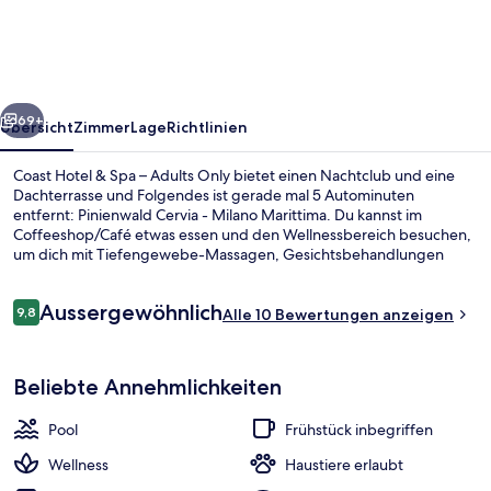
Spa
–
Adults
rück
Weiter
Only
69+
Übersicht
Zimmer
Lage
Richtlinien
Coast Hotel & Spa – Adults Only bietet einen Nachtclub und eine
Dachterrasse und Folgendes ist gerade mal 5 Autominuten
entfernt: Pinienwald Cervia - Milano Marittima. Du kannst im
Coffeeshop/Café etwas essen und den Wellnessbereich besuchen,
um dich mit Tiefengewebe-Massagen, Gesichtsbehandlungen
oder Körperpeelings verwöhnen zu lassen. Diese Unterkunft im
luxuriösen Stil besitzt 2 Bars/Lounges und eine Poolbar. Außerdem
Bewertungen
Aussergewöhnlich
bieten die Zimmer tolle Highlights wie italienische Bettbezüge von
9,8
Alle 10 Bewertungen anzeigen
9,8 von 10.
Frette und Daunenbettdecken.
Eingangsbereich
Beliebte Annehmlichkeiten
Pool
Frühstück inbegriffen
Wellness
Haustiere erlaubt