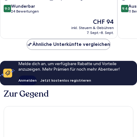
9.0
9.4
Wunderbar
Aus
9.0
9.4
von
von
24 Bewertungen
11 B
10,
10,
Der
CHF 94
Wunderbar,
Ausserg
Preis
24
11
inkl. Steuern & Gebühren
beträgt
7. Sept.–8. Sept.
Bewertungen
Bewert
CHF 94
Ähnliche Unterkünfte vergleichen
Melde dich an, um verfügbare Rabatte und Vorteile
anzuzeigen. Mehr Prämien für noch mehr Abenteuer!
Anmelden
Jetzt kostenlos registrieren
Zur Gegend