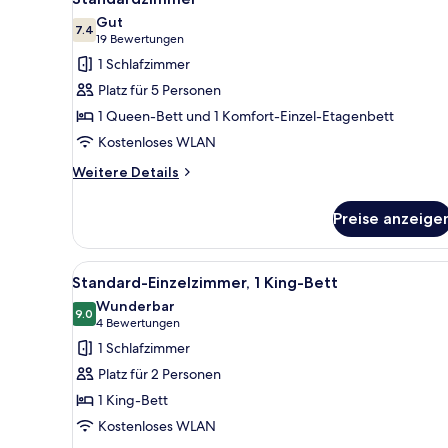
Fotos
Gut
für
7.4
7.4 von 10
(19
19 Bewertungen
Standardzimmer
Bewertungen)
1 Schlafzimmer
anzeigen
Platz für 5 Personen
1 Queen-Bett und 1 Komfort-Einzel-Etagenbett
Kostenloses WLAN
Weitere
Weitere Details
Details
für
Preise anzeige
Standardzimmer
Alle
Ein Hotelzimmer mit einem gro
7
Standard-Einzelzimmer, 1 King-Bett
Fotos
Wunderbar
für
9.0
9.0 von 10
(4
4 Bewertungen
Standard-
Bewertungen)
1 Schlafzimmer
Einzelzimmer,
Platz für 2 Personen
1 King-
1 King-Bett
Bett
Kostenloses WLAN
anzeigen