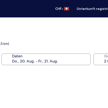
•
CHF
Unterkunft registr
,5 km)
Daten
G