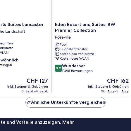
Eden
n & Suites Lancaster
Eden Resort and Suites, BW
Resort
Premier Collection
he Landschaft
and
Roseville
Suites,
egriffen
BW
Pool
arkplätze
Flughafentransfer
che
Premier
 WLAN
Kostenlose Parkplätze
Collection
Kostenloses WLAN
wöhnlich
Roseville
rtungen
9.2
Wunderbar
9.2
von
1’098 Bewertungen
lich,
10,
Der
Der
CHF 127
CHF 162
Wunderbar,
Preis
Preis
1’098
inkl. Steuern & Gebühren
inkl. Steuern & Gebühren
beträgt
beträgt
3. Sept.–4. Sept.
30. Aug.–31. Aug.
Bewertungen
CHF 127
CHF 162
Ähnliche Unterkünfte vergleichen
te und Vorteile anzuzeigen. Mehr