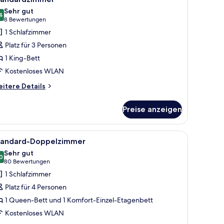
otos
Sehr gut
ür
4
8.4 von 10
(8
8 Bewertungen
tandardzimmer
Bewertungen)
1 Schlafzimmer
nzeigen
Platz für 3 Personen
1 King-Bett
Kostenloses WLAN
itere
itere Details
tails
r
Preise anzeigen
andardzimmer
m Spiegel und einer Tür zu einem Badezimmer.
em Holzkopfende, einem Nachttisch mit Telefon und einem Fenster mit gestr
le
Allergikerbettwaren, Zimmersafe, laptopgeeig
6
tandard-Doppelzimmer
otos
Sehr gut
ür
0
8.0 von 10
(80
80 Bewertungen
tandard-
Bewertungen)
1 Schlafzimmer
oppelzimmer
Platz für 4 Personen
nzeigen
1 Queen-Bett und 1 Komfort-Einzel-Etagenbett
Kostenloses WLAN