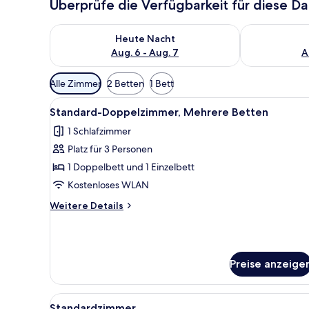
Überprüfe die Verfügbarkeit für diese D
Überprüfe die Verfügbarkeit für heute Nacht, Aug. 6
Überprüfe die
Heute Nacht
Aug. 6 - Aug. 7
A
Verfügbare
Alle Zimmer
2 Betten
1 Bett
Filter
Alle
Ein Hotelzimmer mit zwei Bett
für
6
Standard-Doppelzimmer, Mehrere Betten
Fotos
Zimmer
1 Schlafzimmer
für
Platz für 3 Personen
Standard-
Doppelzimmer,
1 Doppelbett und 1 Einzelbett
Mehrere
Kostenloses WLAN
Betten
Weitere
Weitere Details
anzeigen
Details
für
Standard-
Doppelzimmer,
Preise anzeige
Mehrere
Betten
Alle
Ein Hotelzimmer mit einem gro
6
Standardzimmer