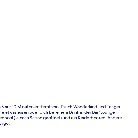
Restaurant
uß nur 10 Minuten entfernt von: Dutch Wonderland und Tanger
fé etwas essen oder dich bei einem Drink in der Bar/Lounge
ßenpool (je nach Saison geöffnet) und ein Kinderbecken. Andere
Lobby
Lage.