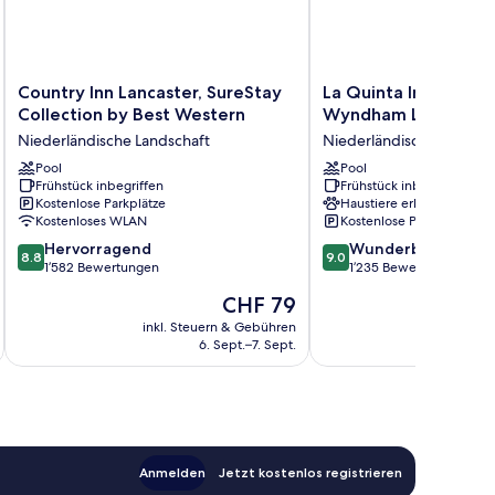
Country
La
Country Inn Lancaster, SureStay
La Quinta Inn & Suit
Inn
Quinta
Collection by Best Western
Wyndham Lancaster
Lancaster,
Inn
Niederländische Landschaft
Niederländische Landsch
SureStay
&
Collection
Pool
Suites
Pool
Frühstück inbegriffen
Frühstück inbegriffen
by
by
Kostenlose Parkplätze
Haustiere erlaubt
Best
Wyndham
Kostenloses WLAN
Kostenlose Parkplätze
Western
Lancaster
8.8
9.0
Niederländische
Hervorragend
Niederländische
Wunderbar
8.8
9.0
von
von
Landschaft
1’582 Bewertungen
Landschaft
1’235 Bewertungen
10,
10,
Der
CHF 79
Hervorragend,
Wunderbar,
Preis
1’582
1’235
inkl. Steuern & Gebühren
inkl. S
beträgt
6. Sept.–7. Sept.
Bewertungen
Bewertungen
CHF 79
Anmelden
Jetzt kostenlos registrieren