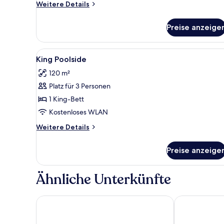
Weitere
Weitere Details
Details
für
Preise anzeige
Standard-
Einzelzimmer,
1 King-
Alle
Ein Hotelzimmer mit einem gr
3
Bett
King Poolside
Fotos
120 m²
für
Platz für 3 Personen
King
Poolside
1 King-Bett
anzeigen
Kostenloses WLAN
Weitere
Weitere Details
Details
für
Preise anzeige
King
Poolside
Ähnliche Unterkünfte
Wyndham Lancaster Resort & Convention Center
Parkview Inn 