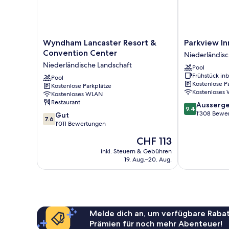
Wyndham
Parkview
Wyndham Lancaster Resort &
Parkview In
Lancaster
Inn
Convention Center
Niederländisc
Resort
&
Niederländische Landschaft
Pool
&
Suites
Frühstück inb
Convention
Pool
Lancaster
Kostenlose P
Kostenlose Parkplätze
Center
Niederländis
Kostenloses
Kostenloses WLAN
Niederländische
Landschaft
Restaurant
9.4
Ausserge
Landschaft
9.4
von
1’308 Bewe
7.6
Gut
7.6
10,
von
1’011 Bewertungen
Aussergewöhn
10,
Der
CHF 113
1’308
Gut,
Preis
Bewertungen
1’011
inkl. Steuern & Gebühren
beträgt
19. Aug.–20. Aug.
Bewertungen
CHF 113
Melde dich an, um verfügbare Rabat
Prämien für noch mehr Abenteuer!