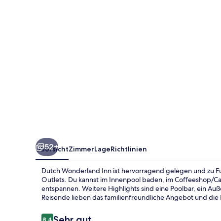
52+
Übersicht
Zimmer
Lage
Richtlinien
Dutch Wonderland Inn ist hervorragend gelegen und zu F
Outlets. Du kannst im Innenpool baden, im Coffeeshop/Ca
entspannen. Weitere Highlights sind eine Poolbar, ein Au
Reisende lieben das familienfreundliche Angebot und die 
Bewertungen
Sehr gut
8,4