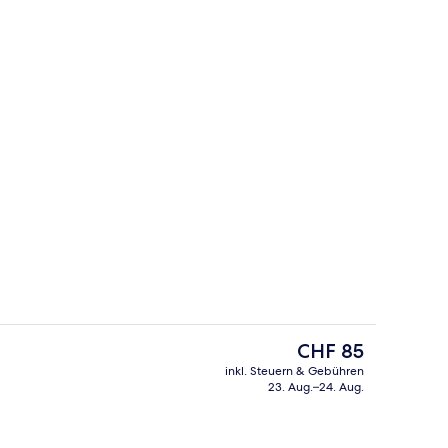
Coffeeshop
Der
CHF 85
aktuelle
inkl. Steuern & Gebühren
Preis
23. Aug.–24. Aug.
Lobby
beträgt
CHF 85.