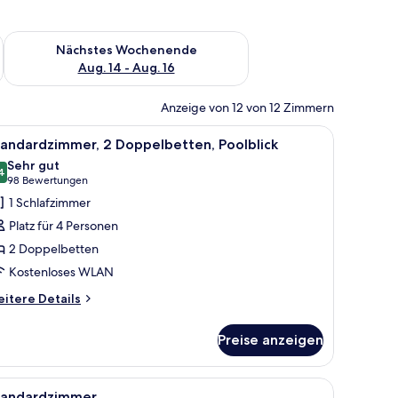
es Wochenende, Aug. 7 - Aug. 9.
Überprüfe die Verfügbarkeit für nächstes Wochenende, Aug. 1
Nächstes Wochenende
Aug. 14 - Aug. 16
Anzeige von 12 von 12 Zimmern
it Vorhängen.
topgeeigneter Arbeitsplatz
le
Ein Hotelzimmer mit zwei Betten, einem Holz
8
tandardzimmer, 2 Doppelbetten, Poolblick
otos
Sehr gut
ür
4
8.4 von 10
(98
98 Bewertungen
tandardzimmer,
Bewertungen)
1 Schlafzimmer
 Doppelbetten,
Platz für 4 Personen
oolblick
2 Doppelbetten
nzeigen
Kostenloses WLAN
itere
itere Details
tails
r
Preise anzeigen
andardzimmer,
Doppelbetten,
olblick
 eingebauten Stockbett.
t, einem hölzernen Kopfteil, einem Nachttisch mit Schubladen, einem Spieg
le
Ein Hotelzimmer mit einem großen Bett, eine
6
tandardzimmer