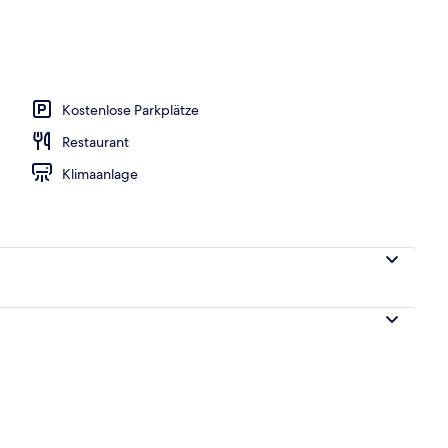
ußenpool (je nach Saison geöffnet), Cabañas (kostenlos)
Kostenlose Parkplätze
Restaurant
Klimaanlage