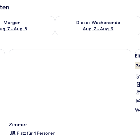
aten
 - Aug. 7.
 Verfügbarkeit für morgen, Aug. 7 - Aug. 8.
Überprüfe die Verfügbarkeit für dies
Morgen
Dieses Wochenende
ug. 7 - Aug. 8
Aug. 7 - Aug. 9
Al
El
F
f
7.
El
S
a
We
We
De
fü
Zimmer
El
St
Platz für 4 Personen