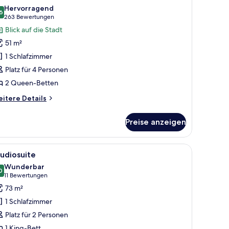
otos
Hervorragend
ür
6
8.6 von 10
(263
263 Bewertungen
immer
Bewertungen)
Blick auf die Stadt
nzeigen
51 m²
1 Schlafzimmer
Platz für 4 Personen
2 Queen-Betten
itere
itere Details
tails
r
Preise anzeigen
immer
ernseher.
oßen Bett, einem Nachttisch, einem Fernseher und Blick ins Freie.
le
Ein Hotelzimmer mit einem großen Bett, einem
4
udiosuite
otos
Wunderbar
ür
0
9.0 von 10
(11
11 Bewertungen
tudiosuite
Bewertungen)
73 m²
nzeigen
1 Schlafzimmer
Platz für 2 Personen
1 King-Bett