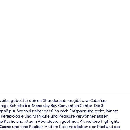
Influencer-V
izeitangebot für deinen Strandurlaub; es gibt u. a. Cabañas,
ige Schritte bis: Mandalay Bay Convention Center. Die 3
aß pur. Wenn dir eher der Sinn nach Entspannung steht, kannst
3 Außenpools
Reflexologie und Maniküre und Pediküre verwöhnen lassen.
che Küche und ist zum Abendessen geöffnet. Als weitere Highlights
in Casino und eine Poolbar. Andere Reisende lieben den Pool und die