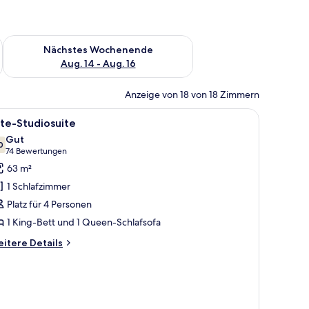
es Wochenende, Aug. 7 - Aug. 9.
Überprüfe die Verfügbarkeit für nächstes Wochenende, Aug. 1
Nächstes Wochenende
Aug. 14 - Aug. 16
Anzeige von 18 von 18 Zimmern
le
Ein Hotelzimmer mit einem großen Bett, zwei
4
ite-Studiosuite
otos
Gut
ür
0
7.0 von 10
(74
74 Bewertungen
ite-
Bewertungen)
63 m²
tudiosuite
1 Schlafzimmer
nzeigen
Platz für 4 Personen
1 King-Bett und 1 Queen-Schlafsofa
itere
itere Details
tails
r
ite-
udiosuite