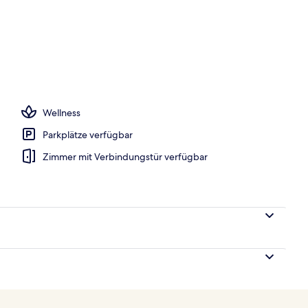
, beheizter Pool, Cabañas (gegen Gebühr), Liegestühle
Wellness
Parkplätze verfügbar
Zimmer mit Verbindungstür verfügbar