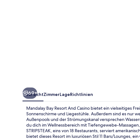
Casino
69+
Übersicht
Zimmer
Lage
Richtlinien
Mandalay Bay Resort And Casino bietet ein vielseitiges Fre
Sonnenschirme und Liegestühle. Außerdem sind es nur wen
Außenpools und der Strömungskanal versprechen Wassersp
du dich im Wellnessbereich mit Tiefengewebe-Massagen, 
STRIPSTEAK, eins von 18 Restaurants, serviert amerikanis
bietet dieses Resort im luxuriösen Stil 11 Bars/Lounges, e