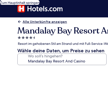
Zum Hauptinhalt springen
Alle Unterkünfte anzeigen
Mandalay Bay Resort A
4.5-
Sterne-
Resort im gehobenen Stil am Strand und mit Full-Service-W
Unterkunft
Wähle deine Daten, um Preise zu sehen
Wo soll’s hingehen?
Fotogalerie
von
Mandalay
Bay
Resort
And