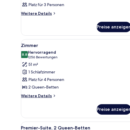
Bewertung)
Platz für 3 Personen
Weitere
Weitere Details
Details
für
Preise anzeige
Zimmer
Alle
Ein Hotelzimmer mit zwei Bett
5
Zimmer
Fotos
Hervorragend
für
8.8
8.8 von 10
(1256
1256 Bewertungen
Zimmer
Bewertungen)
51 m²
anzeigen
1 Schlafzimmer
Platz für 4 Personen
2 Queen-Betten
Weitere
Weitere Details
Details
für
Preise anzeige
Zimmer
Alle
Ein Hotelzimmer mit zwei Bett
4
Premier-Suite, 2 Queen-Betten