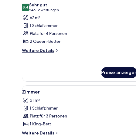
Fotos
Sehr gut
für
8.4
8.4 von 10
(246
246 Bewertungen
Premier-
Bewertungen)
67 m²
Suite,
1 Schlafzimmer
2 Queen-
Platz für 4 Personen
Betten
2 Queen-Betten
anzeigen
Weitere
Weitere Details
Details
für
Premier-
Suite,
Preise anzeige
2 Queen-
Betten
Alle
Ein Hotelzimmer mit einem groß
4
Zimmer
Fotos
51 m²
für
1 Schlafzimmer
Zimmer
anzeigen
Platz für 3 Personen
1 King-Bett
Weitere
Weitere Details