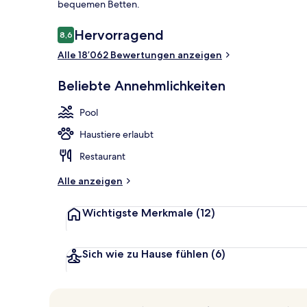
bequemen Betten.
Bewertungen
Hervorragend
8,6
8,6 von 10.
3 Außenpools
Alle 18’062 Bewertungen anzeigen
Beliebte Annehmlichkeiten
Pool
Haustiere erlaubt
Restaurant
Alle anzeigen
Wichtigste Merkmale
(12)
Sich wie zu Hause fühlen
(6)