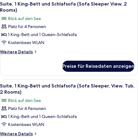
Alle
4
Rooms)
und
Suite, 1 King-Bett und Schlafsofa (Sofa Sleeper View, 2
Fotos
Schlafsofa
anzeigen
Rooms)
(Oversized,
für
Blick auf den See
Sofa
Suite,
Sleeper,
Platz für 4 Personen
1 King-
2
1 King-Bett und 1 Queen-Schlafsofa
Bett
Rooms)
und
Kostenloses WLAN
Schlafsofa
Weitere
Weitere Details
(Sofa
Details
für
Sleeper
Preise für Reisedaten anzeigen
Suite,
View,
1 King-
2
Bett
Alle
Ein Hotelzimmer mit einem großen Bett
4
Rooms)
und
Suite, 1 King-Bett und Schlafsofa (Sofa Sleeper, View, Tub,
Fotos
Schlafsofa
anzeigen
2 Rooms)
(Sofa
für
Blick auf den See
Sleeper
Suite,
View,
Platz für 4 Personen
1 King-
2
1 King-Bett und 1 Queen-Schlafsofa
Bett
Rooms)
und
Kostenloses WLAN
Schlafsofa
Weitere
Weitere Details