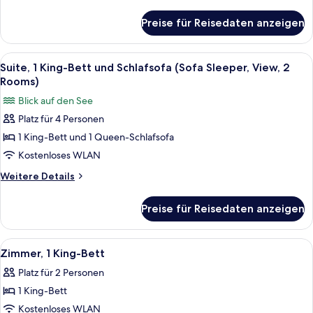
(Sofa
Details
für
Sleeper,
Preise für Reisedaten anzeigen
Suite,
View,
1 King-
Tub,
Bett
Alle
Ein Hotelzimmer mit einem großen Bett
4
2
und
Suite, 1 King-Bett und Schlafsofa (Sofa Sleeper, View, 2
Fotos
Schlafsofa
Rooms)
Rooms)
(Sofa
für
anzeigen
Blick auf den See
Sleeper,
Suite,
View,
Platz für 4 Personen
1 King-
Tub,
1 King-Bett und 1 Queen-Schlafsofa
Bett
2
Rooms)
und
Kostenloses WLAN
Schlafsofa
Weitere
Weitere Details
(Sofa
Details
für
Sleeper,
Preise für Reisedaten anzeigen
Suite,
View,
1 King-
2
Bett
Alle
Ein Badezimmer in einem Hotel mit ei
4
Rooms)
und
Zimmer, 1 King-Bett
Fotos
Schlafsofa
anzeigen
Platz für 2 Personen
(Sofa
für
Sleeper,
1 King-Bett
Zimmer,
View,
1 King-
Kostenloses WLAN