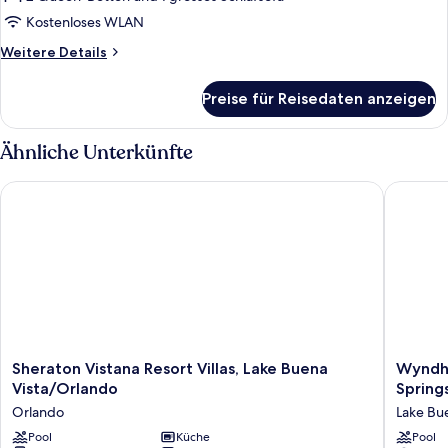
Zimmer,
Rooms)
Mehrere
Kostenloses WLAN
Betten
Weitere
Weitere Details
(Sofa
Details
für
Sleeper)
Preise für Reisedaten anzeigen
Zimmer,
anzeigen
Mehrere
Betten
Ähnliche Unterkünfte
(Sofa
Sleeper)
Sheraton Vistana Resort Villas, Lake Buena Vista/Orlando
Wyndham 
Sheraton
Wyndh
Sheraton Vistana Resort Villas, Lake Buena
Wyndha
Vistana
Garden
Vista/Orlando
Spring
Resort
Lake
Orlando
Lake Bue
Villas,
Buena
Lake
Pool
Küche
Vista
Pool