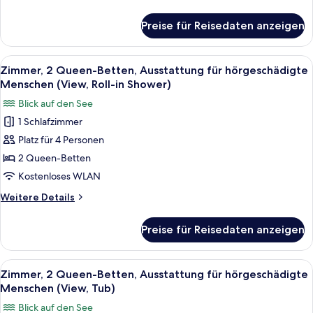
Details
für
Preise für Reisedaten anzeigen
Zimmer,
2 Queen-
Betten
Alle
Ein Hotelzimmer mit zwei Betten, ein
5
(View)
Zimmer, 2 Queen-Betten, Ausstattung für hörgeschädigte
Fotos
Menschen (View, Roll-in Shower)
für
Blick auf den See
Zimmer,
1 Schlafzimmer
2 Queen-
Platz für 4 Personen
Betten,
Ausstattung
2 Queen-Betten
für
Kostenloses WLAN
hörgeschädigte
Weitere
Weitere Details
Menschen
Details
(View,
für
Preise für Reisedaten anzeigen
Zimmer,
Roll-
2 Queen-
in
Betten,
Alle
Ein Hotelzimmer mit zwei Betten, ein
Shower)
5
Ausstattung
Zimmer, 2 Queen-Betten, Ausstattung für hörgeschädigte
Fotos
für
anzeigen
Menschen (View, Tub)
hörgeschädigte
für
Blick auf den See
Menschen