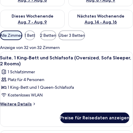
Aug. 7 - Aug. 8
Aug. 8 - Aug. 9
Überprüfe die Verfügbarkeit für dieses Wochenende, Aug. 7 - 
Überprüfe die Verfügbarkeit f
Dieses Wochenende
Nächstes Wochenende
Aug. 7 - Aug. 9
Aug. 14 - Aug. 16
Verfügbare
Alle Zimmer
1 Bett
2 Betten
Über 3 Betten
Filter
für
Anzeige von 32 von 32 Zimmern
Zimmer
Alle
Ein Hotelzimmer mit einem großen Bett
12
Suite, 1 King-Bett und Schlafsofa (Oversized, Sofa Sleeper,
Fotos
2 Rooms)
für
1 Schlafzimmer
Suite,
Platz für 4 Personen
1 King-
1 King-Bett und 1 Queen-Schlafsofa
Bett
und
Kostenloses WLAN
Schlafsofa
Weitere
Weitere Details
(Oversized,
Details
für
Sofa
Preise für Reisedaten anzeigen
Suite,
Sleeper,
1 King-
2
Bett
Ein Hotelzimmer mit einem großen Bett