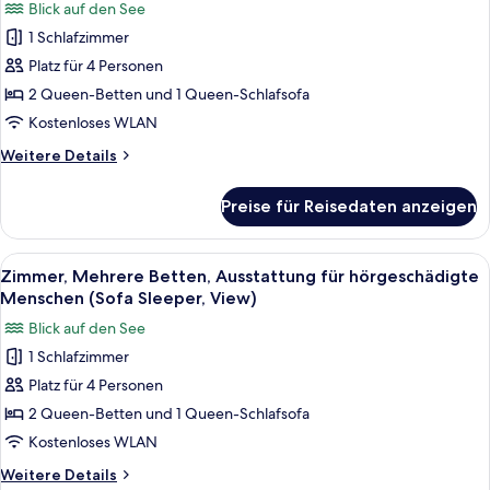
Blick auf den See
für
1 Schlafzimmer
Zimmer,
Mehrere
Platz für 4 Personen
Betten
2 Queen-Betten und 1 Queen-Schlafsofa
(Sofa
Kostenloses WLAN
Sleeper,
Weitere
Weitere Details
View)
Details
anzeigen
für
Preise für Reisedaten anzeigen
Zimmer,
Mehrere
Betten
Alle
Ein Hotelzimmer mit zwei Betten, einem
4
(Sofa
Zimmer, Mehrere Betten, Ausstattung für hörgeschädigte
Fotos
Sleeper,
Menschen (Sofa Sleeper, View)
View)
für
Blick auf den See
Zimmer,
1 Schlafzimmer
Mehrere
Platz für 4 Personen
Betten,
Ausstattung
2 Queen-Betten und 1 Queen-Schlafsofa
für
Kostenloses WLAN
hörgeschädigte
Weitere
Weitere Details