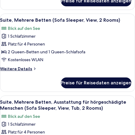
Preise für Reisedaten anzeigen
Suite,
Menschen
Mehrere
(Sofa
Betten,
Alle
Ein Hotelzimmer mit zwei Betten, ein
4
Ausstattung
Sleeper,
Suite, Mehrere Betten (Sofa Sleeper, View, 2 Rooms)
Fotos
für
2
Blick auf den See
hörgeschädigte
für
Rooms)
Menschen
1 Schlafzimmer
Suite,
anzeigen
(Sofa
Mehrere
Platz für 4 Personen
Sleeper,
Betten
2
2 Queen-Betten und 1 Queen-Schlafsofa
Rooms)
(Sofa
Kostenloses WLAN
Sleeper,
Weitere
Weitere Details
View,
Details
2
für
Preise für Reisedaten anzeigen
Suite,
Rooms)
Mehrere
anzeigen
Betten
Alle
Ein Hotelzimmer mit zwei Betten, ein
4
(Sofa
Suite, Mehrere Betten, Ausstattung für hörgeschädigte
Fotos
Sleeper,
Menschen (Sofa Sleeper, View, Tub, 2 Rooms)
View,
für
Blick auf den See
2
Suite,
Rooms)
1 Schlafzimmer
Mehrere
Platz für 4 Personen
Betten,