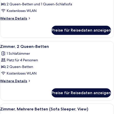
Ausstattung
2 Queen-Betten und 1 Queen-Schlafsofa
für
Kostenloses WLAN
hörgeschädigte
Weitere
Weitere Details
Menschen
Details
(Sofa
für
Preise für Reisedaten anzeigen
Suite,
Sleeper,
Mehrere
View,
Betten,
Alle
Ein Hotelzimmer mit zwei Betten, ein
Tub,
5
Ausstattung
Zimmer, 2 Queen-Betten
Fotos
für
2
1 Schlafzimmer
hörgeschädigte
für
Rooms)
Menschen
Platz für 4 Personen
Zimmer,
anzeigen
(Sofa
2 Queen-
2 Queen-Betten
Sleeper,
Betten
View,
Kostenloses WLAN
Tub,
anzeigen
Weitere
Weitere Details
2
Details
Rooms)
für
Preise für Reisedaten anzeigen
Zimmer,
2 Queen-
Betten
Alle
Ein Hotelzimmer mit zwei Betten, einem
4
Zimmer, Mehrere Betten (Sofa Sleeper, View)
Fotos