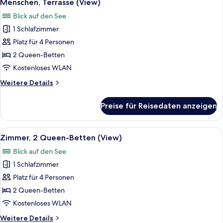
Menschen, Terrasse (View)
für
Blick auf den See
Zimmer,
1 Schlafzimmer
2 Queen-
Platz für 4 Personen
Betten,
Ausstattung
2 Queen-Betten
für
Kostenloses WLAN
hörgeschädigte
Weitere
Weitere Details
Menschen,
Details
Terrasse
für
Preise für Reisedaten anzeigen
Zimmer,
(View)
2 Queen-
anzeigen
Betten,
Alle
Ein Hotelzimmer mit zwei Betten, ein
5
Ausstattung
Zimmer, 2 Queen-Betten (View)
Fotos
für
Blick auf den See
hörgeschädigte
für
Menschen,
1 Schlafzimmer
Zimmer,
Terrasse
2 Queen-
Platz für 4 Personen
(View)
Betten
2 Queen-Betten
(View)
Kostenloses WLAN
anzeigen
Weitere
Weitere Details