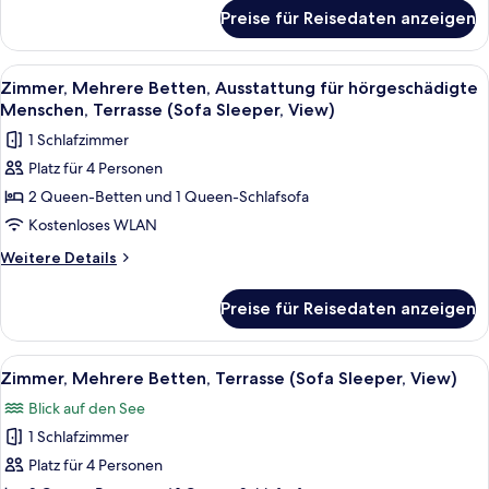
(View)
für
Preise für Reisedaten anzeigen
Zimmer,
anzeigen
2 Queen-
Betten,
Alle
Ein Hotelzimmer mit zwei Betten, einem
4
Ausstattung
Zimmer, Mehrere Betten, Ausstattung für hörgeschädigte
Fotos
für
Menschen, Terrasse (Sofa Sleeper, View)
hörgeschädigte
für
1 Schlafzimmer
Menschen
Zimmer,
(View)
Platz für 4 Personen
Mehrere
2 Queen-Betten und 1 Queen-Schlafsofa
Betten,
Ausstattung
Kostenloses WLAN
für
Weitere
Weitere Details
hörgeschädigte
Details
für
Menschen,
Preise für Reisedaten anzeigen
Zimmer,
Terrasse
Mehrere
(Sofa
Betten,
Alle
Ein Hotelzimmer mit zwei Betten, einem
4
Sleeper,
Ausstattung
Zimmer, Mehrere Betten, Terrasse (Sofa Sleeper, View)
Fotos
für
View)
Blick auf den See
hörgeschädigte
für
anzeigen
Menschen,
1 Schlafzimmer
Zimmer,
Terrasse
Mehrere
Platz für 4 Personen
(Sofa