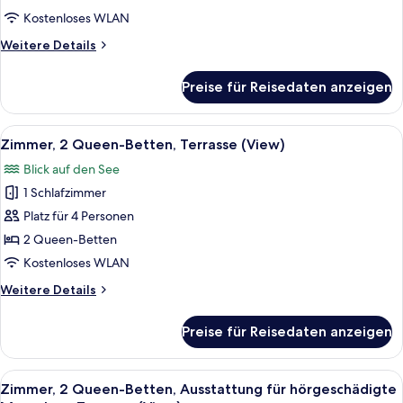
Ausstattung
Kostenloses WLAN
für
Weitere
Weitere Details
hörgeschädigte
Details
für
Menschen
Preise für Reisedaten anzeigen
Zimmer,
(Hearing
2 Queen-
Accessible,
Betten,
Alle
Ein Hotelzimmer mit zwei Betten, ein
5
Terrace)
Ausstattung
Zimmer, 2 Queen-Betten, Terrasse (View)
Fotos
für
anzeigen
Blick auf den See
hörgeschädigte
für
Menschen
1 Schlafzimmer
Zimmer,
(Hearing
2 Queen-
Platz für 4 Personen
Accessible,
Betten,
Terrace)
2 Queen-Betten
Terrasse
Kostenloses WLAN
(View)
Weitere
Weitere Details
anzeigen
Details
für
Preise für Reisedaten anzeigen
Zimmer,
2 Queen-
Betten,
Alle
Ein Hotelzimmer mit zwei Betten, ein
5
Terrasse
Zimmer, 2 Queen-Betten, Ausstattung für hörgeschädigte
Fotos
(View)