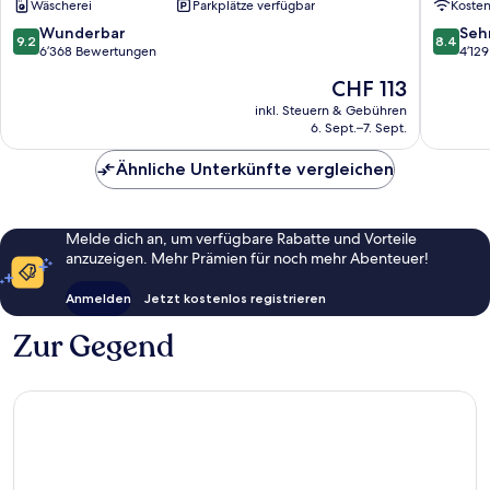
Wäscherei
Parkplätze verfügbar
Koste
Buena
–
Vista/Orlando
Disney
9.2
8.4
Wunderbar
Seh
9.2
8.4
Orlando
Springs
von
von
6’368 Bewertungen
4’12
Area
10,
10,
Der
CHF 113
Lake
Wunderbar,
Sehr
Preis
Buena
6’368
gut,
inkl. Steuern & Gebühren
beträgt
Vista
6. Sept.–7. Sept.
Bewertungen
4’129
CHF 113
Bewert
Ähnliche Unterkünfte vergleichen
Melde dich an, um verfügbare Rabatte und Vorteile
anzuzeigen. Mehr Prämien für noch mehr Abenteuer!
Anmelden
Jetzt kostenlos registrieren
Zur Gegend