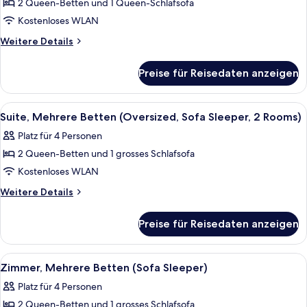
Betten,
Sleeper,
2 Queen-Betten und 1 Queen-Schlafsofa
View)
Terrasse
Kostenloses WLAN
(Sofa
Weitere
Weitere Details
Sleeper,
Details
View)
für
Preise für Reisedaten anzeigen
Zimmer,
anzeigen
Mehrere
Betten,
Alle
Ein Hotelzimmer mit Sofa, Couchtisch,
13
Terrasse
Suite, Mehrere Betten (Oversized, Sofa Sleeper, 2 Rooms)
Fotos
(Sofa
Platz für 4 Personen
Sleeper,
für
View)
2 Queen-Betten und 1 grosses Schlafsofa
Suite,
Mehrere
Kostenloses WLAN
Betten
Weitere
Weitere Details
(Oversized,
Details
für
Sofa
Preise für Reisedaten anzeigen
Suite,
Sleeper,
Mehrere
2
Betten
Alle
Ein Hotelzimmer mit einem großen Bet
4
Rooms)
(Oversized,
Zimmer, Mehrere Betten (Sofa Sleeper)
Fotos
Sofa
anzeigen
Platz für 4 Personen
Sleeper,
für
2
2 Queen-Betten und 1 grosses Schlafsofa