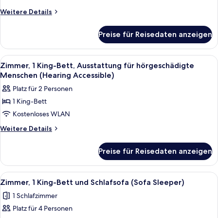
2
Bett
Rooms)
Weitere
Weitere Details
anzeigen
Details
für
Preise für Reisedaten anzeigen
Zimmer,
1 King-
Bett
Alle
Ein Hotelzimmer mit einem großen Bett
4
Zimmer, 1 King-Bett, Ausstattung für hörgeschädigte
Fotos
Menschen (Hearing Accessible)
für
Platz für 2 Personen
Zimmer,
1 King-Bett
1 King-
Kostenloses WLAN
Bett,
Ausstattung
Weitere
Weitere Details
Details
für
für
hörgeschädigte
Preise für Reisedaten anzeigen
Zimmer,
Menschen
1 King-
(Hearing
Bett,
Alle
Ein Hotelzimmer mit einem großen Bett
4
Ausstattung
Accessible)
Zimmer, 1 King-Bett und Schlafsofa (Sofa Sleeper)
Fotos
für
anzeigen
1 Schlafzimmer
hörgeschädigte
für
Menschen
Platz für 4 Personen
Zimmer,
(Hearing