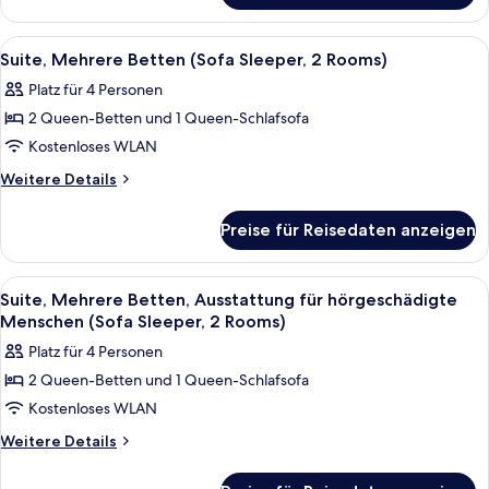
Terrasse
1 King-
(Roll
Bett,
Alle
Ein Hotelzimmer mit zwei Betten, ein
4
in
Ausstattung
Suite, Mehrere Betten (Sofa Sleeper, 2 Rooms)
Fotos
für
Shower)
Platz für 4 Personen
hörgeschädigte
für
anzeigen
Menschen,
2 Queen-Betten und 1 Queen-Schlafsofa
Suite,
Terrasse
Mehrere
Kostenloses WLAN
(Roll
Betten
in
Weitere
Weitere Details
Shower)
(Sofa
Details
für
Sleeper,
Preise für Reisedaten anzeigen
Suite,
2
Mehrere
Rooms)
Betten
Alle
Ein Hotelzimmer mit zwei Betten, ein
4
anzeigen
(Sofa
Suite, Mehrere Betten, Ausstattung für hörgeschädigte
Fotos
Sleeper,
Menschen (Sofa Sleeper, 2 Rooms)
2
für
Platz für 4 Personen
Rooms)
Suite,
2 Queen-Betten und 1 Queen-Schlafsofa
Mehrere
Kostenloses WLAN
Betten,
Ausstattung
Weitere
Weitere Details
Details
für
für
hörgeschädigte