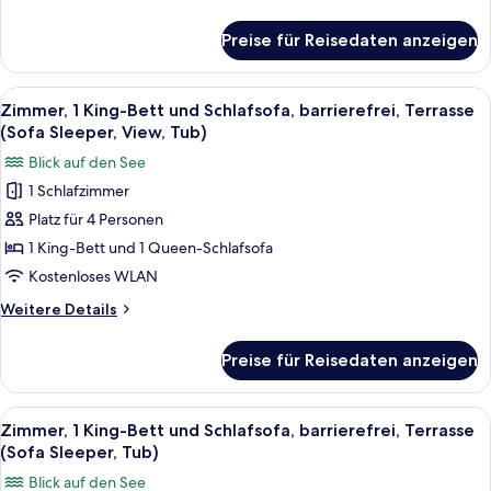
(Sofa
Details
Sleeper,
für
Preise für Reisedaten anzeigen
Zimmer,
View)
1 King-
anzeigen
Bett
Alle
Ein Hotelzimmer mit einem großen Bett
4
und
Zimmer, 1 King-Bett und Schlafsofa, barrierefrei, Terrasse
Fotos
Schlafsofa,
(Sofa Sleeper, View, Tub)
Terrasse
für
Blick auf den See
(Sofa
Zimmer,
Sleeper,
1 Schlafzimmer
1 King-
View)
Platz für 4 Personen
Bett
und
1 King-Bett und 1 Queen-Schlafsofa
Schlafsofa,
Kostenloses WLAN
barrierefrei,
Weitere
Weitere Details
Terrasse
Details
(Sofa
für
Preise für Reisedaten anzeigen
Zimmer,
Sleeper,
1 King-
View,
Bett
Alle
Ein Hotelzimmer mit einem großen Bett
Tub)
4
und
Zimmer, 1 King-Bett und Schlafsofa, barrierefrei, Terrasse
Fotos
Schlafsofa,
anzeigen
(Sofa Sleeper, Tub)
barrierefrei,
für
Blick auf den See
Terrasse