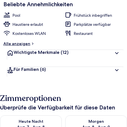
beliebt
Beliebte Annehmlichkeiten
b
e
w
Pool
Frühstück inbegriffen
e
r
Haustiere erlaubt
Parkplätze verfügbar
t
Kostenloses WLAN
Restaurant
e
t
Alle anzeigen
Wichtigste Merkmale
(12)
Für Familien
(6)
Zimmeroptionen
Überprüfe die Verfügbarkeit für diese Daten
Überprüfe die Verfügbarkeit für heute Nacht, Aug. 7 - Aug. 8.
Überprüfe die Verfügbarkeit f
Heute Nacht
Morgen