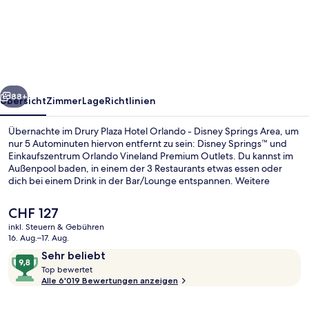
Plaza
Hotel
Orlando
-
Disney
rück
Weiter
Springs
88+
Übersicht
Zimmer
Lage
Richtlinien
Area
Übernachte im Drury Plaza Hotel Orlando - Disney Springs Area, um
nur 5 Autominuten hiervon entfernt zu sein: Disney Springs™ und
Einkaufszentrum Orlando Vineland Premium Outlets. Du kannst im
Außenpool baden, in einem der 3 Restaurants etwas essen oder
dich bei einem Drink in der Bar/Lounge entspannen. Weitere
Highlights sind eine Poolbar, Fitnessmöglichkeiten und ein
Whirlpool. Andere Reisende lieben den Pool und die bequemen
Der
CHF 127
Betten.
aktuelle
inkl. Steuern & Gebühren
Preis
16. Aug.–17. Aug.
Außenpool, Liegestühle
beträgt
Bewertungen
9,8
Sehr beliebt
CHF 127.
T
von
Top bewertet
o
Alle 6'019 Bewertungen anzeigen
10,
p
Sehr