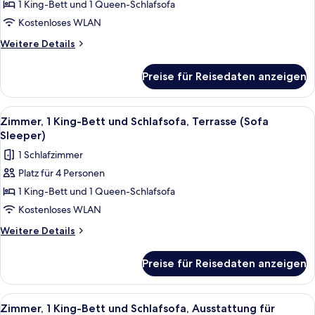
1 King-
1 King-Bett und 1 Queen-Schlafsofa
Accessible)
Bett
Kostenloses WLAN
und
Weitere
Weitere Details
Schlafsofa
Details
(Sofa
für
Preise für Reisedaten anzeigen
Zimmer,
Sleeper)
1 King-
anzeigen
Bett
Alle
Ein Hotelzimmer mit einem großen Bett
4
und
Zimmer, 1 King-Bett und Schlafsofa, Terrasse (Sofa
Fotos
Schlafsofa
Sleeper)
(Sofa
für
1 Schlafzimmer
Sleeper)
Zimmer,
Platz für 4 Personen
1 King-
1 King-Bett und 1 Queen-Schlafsofa
Bett
und
Kostenloses WLAN
Schlafsofa,
Weitere
Weitere Details
Terrasse
Details
für
(Sofa
Preise für Reisedaten anzeigen
Zimmer,
Sleeper)
1 King-
anzeigen
Bett
Alle
Ein Hotelzimmer mit einem großen Bett
4
und
Zimmer, 1 King-Bett und Schlafsofa, Ausstattung für