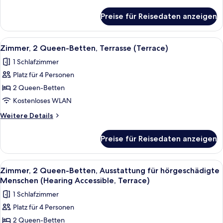
Menschen
Details
(Sofa
für
Preise für Reisedaten anzeigen
Zimmer,
Sleeper,
Mehrere
View)
Betten,
Alle
Ein Hotelzimmer mit zwei Betten, ein
anzeigen
5
Ausstattung
Zimmer, 2 Queen-Betten, Terrasse (Terrace)
Fotos
für
1 Schlafzimmer
hörgeschädigte
für
Menschen
Platz für 4 Personen
Zimmer,
(Sofa
2 Queen-
2 Queen-Betten
Sleeper,
Betten,
View)
Kostenloses WLAN
Terrasse
Weitere
Weitere Details
(Terrace)
Details
anzeigen
für
Preise für Reisedaten anzeigen
Zimmer,
2 Queen-
Betten,
Alle
Ein Hotelzimmer mit zwei Betten, ein
5
Terrasse
Zimmer, 2 Queen-Betten, Ausstattung für hörgeschädigte
Fotos
(Terrace)
Menschen (Hearing Accessible, Terrace)
für
1 Schlafzimmer
Zimmer,
Platz für 4 Personen
2 Queen-
2 Queen-Betten
Betten,