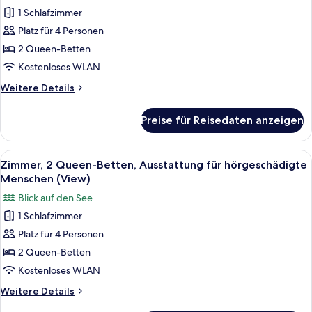
Zimmer,
(View,
1 Schlafzimmer
2 Queen-
Roll-
Platz für 4 Personen
Betten,
in
Shower)
Ausstattung
2 Queen-Betten
für
Kostenloses WLAN
hörgeschädigte
Weitere
Weitere Details
Menschen
Details
(View,
für
Preise für Reisedaten anzeigen
Zimmer,
Tub)
2 Queen-
anzeigen
Betten,
Alle
Ein Hotelzimmer mit zwei Betten, ein
5
Ausstattung
Zimmer, 2 Queen-Betten, Ausstattung für hörgeschädigte
Fotos
für
Menschen (View)
hörgeschädigte
für
Blick auf den See
Menschen
Zimmer,
(View,
1 Schlafzimmer
2 Queen-
Tub)
Platz für 4 Personen
Betten,
Ausstattung
2 Queen-Betten
für
Kostenloses WLAN
hörgeschädigte
Weitere
Weitere Details
Menschen
Details