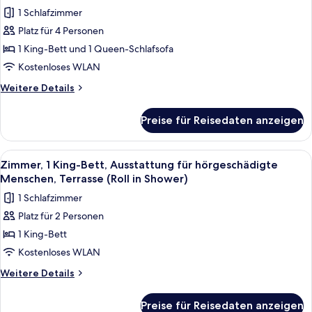
Zimmer,
(Sofa
1 Schlafzimmer
1 King-
Sleeper,
Platz für 4 Personen
Bett
View,
Tub)
und
1 King-Bett und 1 Queen-Schlafsofa
Schlafsofa,
Kostenloses WLAN
barrierefrei,
Weitere
Weitere Details
Terrasse
Details
(Sofa
für
Preise für Reisedaten anzeigen
Zimmer,
Sleeper,
1 King-
Tub)
Bett
Alle
Ein Hotelzimmer mit einem großen Bett
anzeigen
4
und
Zimmer, 1 King-Bett, Ausstattung für hörgeschädigte
Fotos
Schlafsofa,
Menschen, Terrasse (Roll in Shower)
barrierefrei,
für
1 Schlafzimmer
Terrasse
Zimmer,
(Sofa
Platz für 2 Personen
1 King-
Sleeper,
1 King-Bett
Bett,
Tub)
Ausstattung
Kostenloses WLAN
für
Weitere
Weitere Details
hörgeschädigte
Details
für
Menschen,
Preise für Reisedaten anzeigen
Zimmer,