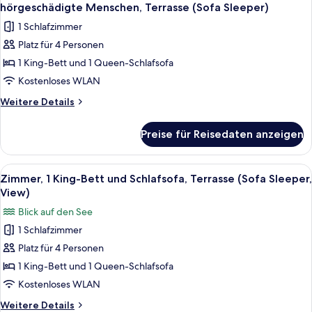
Fotos
Schlafsofa,
hörgeschädigte Menschen, Terrasse (Sofa Sleeper)
Terrasse
für
1 Schlafzimmer
(Sofa
Zimmer,
Sleeper)
Platz für 4 Personen
1 King-
1 King-Bett und 1 Queen-Schlafsofa
Bett
und
Kostenloses WLAN
Schlafsofa,
Weitere
Weitere Details
Ausstattung
Details
für
für
Preise für Reisedaten anzeigen
Zimmer,
hörgeschädigte
1 King-
Menschen,
Bett
Alle
Ein Hotelzimmer mit einem großen Bett
4
Terrasse
und
Zimmer, 1 King-Bett und Schlafsofa, Terrasse (Sofa Sleeper,
Fotos
Schlafsofa,
(Sofa
View)
Ausstattung
für
Sleeper)
Blick auf den See
für
Zimmer,
anzeigen
hörgeschädigte
1 Schlafzimmer
1 King-
Menschen,
Platz für 4 Personen
Bett
Terrasse
(Sofa
und
1 King-Bett und 1 Queen-Schlafsofa
Sleeper)
Schlafsofa,
Kostenloses WLAN
Terrasse
Weitere
Weitere Details