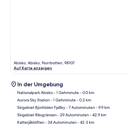
Abisko, Abisko, Norrbotten, 98107
Auf Karte anzeigen
In der Umgebung
Nationalpark Abisko
- 1 Gehminute
- 0.0 km
Aurora Sky Station
- 1 Gehminute
- 0.2 km
Kar
Skigebiet Bjorkliden Fjallby
- 7 Autominuten
- 9.9 km
Skigebiet Riksgränsen
- 29 Autominuten
- 42.9 km
Katterjåkkliften
- 34 Autominuten
- 42.3 km