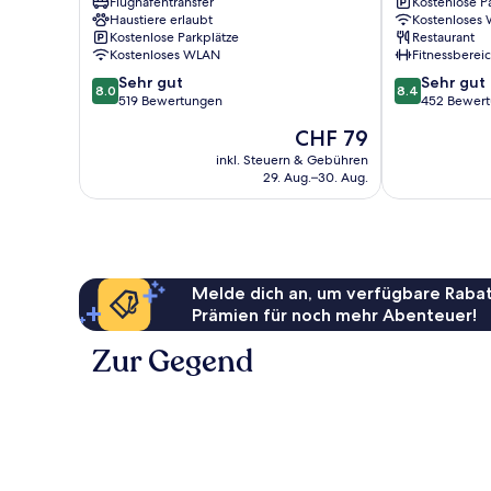
Flughafentransfer
Kostenlose P
Activities
Haustiere erlaubt
Kostenloses
Abisko
Kostenlose Parkplätze
Restaurant
Kostenloses WLAN
Fitnessberei
8.0
8.4
Sehr gut
Sehr gut
8.0
8.4
von
von
519 Bewertungen
452 Bewer
10,
10,
Der
CHF 79
Sehr
Sehr
Preis
gut,
gut,
inkl. Steuern & Gebühren
beträgt
29. Aug.–30. Aug.
519
452
CHF 79
Bewertungen
Bewertungen
Melde dich an, um verfügbare Rabat
Prämien für noch mehr Abenteuer!
Zur Gegend