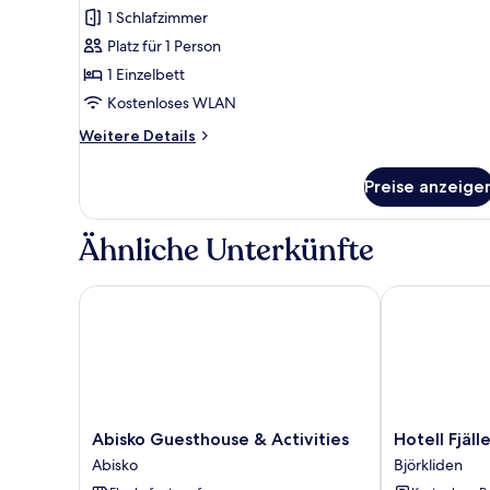
Einzelzimmer,
1 Schlafzimmer
eigenes
Platz für 1 Person
Bad
1 Einzelbett
anzeigen
Kostenloses WLAN
Weitere
Weitere Details
Details
für
Preise anzeige
Superior-
Einzelzimmer,
eigenes
Ähnliche Unterkünfte
Bad
Abisko Guesthouse & Activities
Hotell Fjället
Abisko
Hotell
Abisko Guesthouse & Activities
Hotell Fjäll
Guesthouse
Fjället
Abisko
Björkliden
&
Björkliden