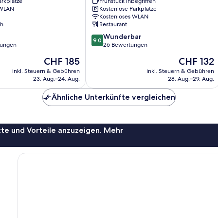
arkplätze
Frühstück inbegriffen
Riksgransen
 WLAN
Kostenlose Parkplätze
Kostenloses WLAN
ch
Restaurant
9.0
Wunderbar
9.0
von
tungen
26 Bewertungen
10,
Der
Der
CHF 185
CHF 132
Wunderbar,
Preis
Preis
26
inkl. Steuern & Gebühren
inkl. Steuern & Gebühren
beträgt
beträgt
23. Aug.–24. Aug.
28. Aug.–29. Aug.
Bewertungen
CHF 185
CHF 132
Ähnliche Unterkünfte vergleichen
te und Vorteile anzuzeigen. Mehr