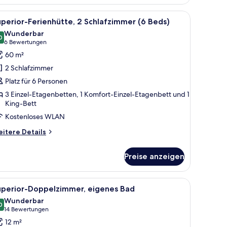
rienhütte,
Schlafzimmer
weils mit einer Leiter, Ablageflächen darüber und einem Wandhaken.
le
Ein Bett mit gesteppter weißer Bettdecke, zw
10
perior-Ferienhütte, 2 Schlafzimmer (6 Beds)
otos
ds)
Wunderbar
ür
0
9.0 von 10
(6
6 Bewertungen
uperior-
Bewertungen)
60 m²
erienhütte,
2 Schlafzimmer
 Schlafzimmer
Platz für 6 Personen
3 Einzel-Etagenbetten, 1 Komfort-Einzel-Etagenbett und 1
eds)
King-Bett
nzeigen
Kostenloses WLAN
itere
itere Details
tails
r
Preise anzeigen
perior-
rienhütte,
Schlafzimmer
weils mit einer Leiter, Ablageflächen darüber und einem Wandhaken.
le
Ein ordentlich bezogenes Bett mit weißen Lei
7
uperior-Doppelzimmer, eigenes Bad
otos
ds)
Wunderbar
ür
0
9.0 von 10
(14
14 Bewertungen
uperior-
Bewertungen)
12 m²