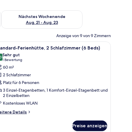
es Wochenende, Aug. 14 - Aug. 16.
Überprüfe die Verfügbarkeit für nächstes Wochenende, Aug. 2
Nächstes Wochenende
Aug. 21 - Aug. 23
Anzeige von 9 von 9 Zimmern
en.
inem Waschbecken und einem Etagenbett.
le
Ein modernes Wohnzimmer mit Holzboden, ein
7
andard-Ferienhütte, 2 Schlafzimmer (6 Beds)
otos
Sehr gut
ür
0
8.0 von 10
(1
1 Bewertung
tandard-
Bewertung)
60 m²
erienhütte,
2 Schlafzimmer
 Schlafzimmer
Platz für 6 Personen
3 Einzel-Etagenbetten, 1 Komfort-Einzel-Etagenbett und
eds)
2 Einzelbetten
nzeigen
Kostenloses WLAN
itere
itere Details
tails
r
Preise anzeigen
andard-