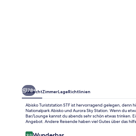
78+
Übersicht
Zimmer
Lage
Richtlinien
Abisko Turiststation STF ist hervorragend gelegen, denn 
Nationalpark Abisko und Aurora Sky Station. Wenn du etwa
Bar/Lounge kannst du abends sehr schön etwas trinken. Ei
Angebot. Andere Reisende haben viel Gutes über das hilfs
Bewertungen
Wunderbar
9,0