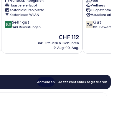
Frühstück inbegriffen
Pool
Haustiere erlaubt
Wellness
Kostenlose Parkplätze
Flughafentransfer
Kostenloses WLAN
Haustiere erlaubt
8.0
7.6
Sehr gut
Gut
8.0
7.6
von
von
343 Bewertungen
831 Bewertungen
10,
10,
Der
CHF 112
Sehr
Gut,
Preis
gut,
831
inkl. Steuern & Gebühren
inkl. S
beträgt
9. Aug.–10. Aug.
343
Bewertungen
CHF 112
Bewertungen
Anmelden
Jetzt kostenlos registrieren