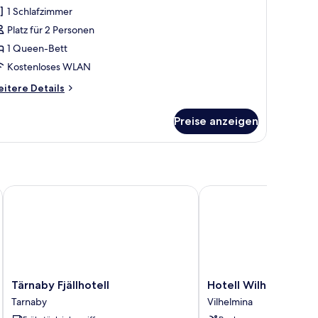
oppelzimmer,
1 Schlafzimmer
igenes
Platz für 2 Personen
ad
1 Queen-Bett
nzeigen
Kostenloses WLAN
itere
itere Details
tails
r
Preise anzeigen
perior-
ppelzimmer,
genes
ad
Tärnaby Fjällhotell
Hotell Wilhelmina
Tärnaby
Hotell
Tärnaby Fjällhotell
Hotell Wilhelmina
Fjällhotell
Wilhelmina
Tarnaby
Vilhelmina
Tarnaby
Vilhelmina