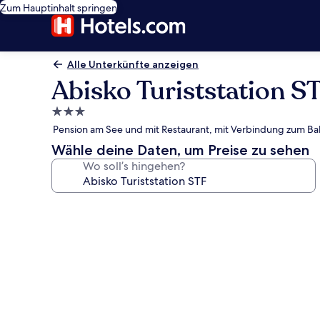
Zum Hauptinhalt springen
Alle Unterkünfte anzeigen
Abisko Turiststation S
3.0-
Sterne-
Pension am See und mit Restaurant, mit Verbindung zum Ba
Unterkunft
Wähle deine Daten, um Preise zu sehen
Wo soll’s hingehen?
Fotogalerie
von
Abisko
Turiststation
STF