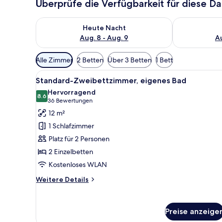
Überprüfe die Verfügbarkeit für diese D
Überprüfe die Verfügbarkeit für heute Nacht, Aug. 8
Überprüfe die
Heute Nacht
Aug. 8 - Aug. 9
Au
Verfügbare
Alle Zimmer
2 Betten
Über 3 Betten
1 Bett
Filter
Alle
Ein Hotelzimmer mit einem Bet
für
7
Standard-Zweibettzimmer, eigenes Bad
Fotos
Zimmer
Hervorragend
für
8.6
8.6 von 10
(36
36 Bewertungen
Standard-
Bewertungen)
12 m²
Zweibettzimmer,
1 Schlafzimmer
eigenes
Platz für 2 Personen
Bad
2 Einzelbetten
anzeigen
Kostenloses WLAN
Weitere
Weitere Details
Details
für
Standard-
Preise anzeige
Zweibettzimmer,