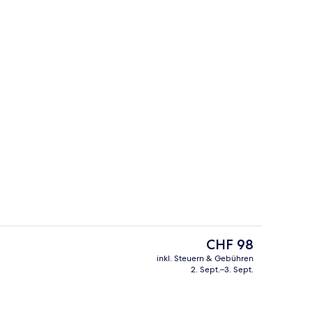
ienhütte, 2 Schlafzimmer (6 Beds) | Wohnbereich
Restaurant
Der
CHF 98
aktuelle
inkl. Steuern & Gebühren
Preis
2. Sept.–3. Sept.
h
Innenbereich
beträgt
CHF 98.