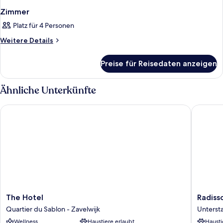
Zimmer
Platz für 4 Personen
Weitere
Weitere Details
Details
für
Preise für Reisedaten anzeigen
Zimmer
Ähnliche Unterkünfte
The Hotel
Radisson
The
Radisso
The Hotel
Radiss
Hotel
Collecti
Quartier du Sablon - Zavelwijk
Unterst
Quartier
Grand
Wellness
Haustiere erlaubt
Hausti