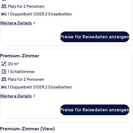
anzeigen
Platz für 2 Personen
1 Doppelbett ODER 2 Einzelbetten
Weitere
Weitere Details
Details
für
Preise für Reisedaten anzeigen
Suite
Alle
Ein Hotelzimmer mit einem großen Bett
10
Premium-Zimmer
Fotos
30 m²
für
1 Schlafzimmer
Premium-
Zimmer
Platz für 2 Personen
anzeigen
1 Doppelbett ODER 2 Einzelbetten
Weitere
Weitere Details
Details
für
Preise für Reisedaten anzeigen
Premium-
Zimmer
Alle
Ein Hotelzimmer mit einem Bett, einem
11
Premium-Zimmer (View)
Fotos