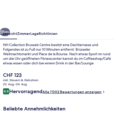
Brussels
Centre
rück
Weiter
38+
Übersicht
Zimmer
Lage
Richtlinien
NH Collection Brussels Centre besitzt eine Dachterrasse und
Folgendes ist zu Fuß nur 10 Minuten entfernt: Brüsseler
Weihnachtsmarkt und Place de la Bourse. Nach etwas Sport im rund
um die Uhr geöffneten Fitnesscenter kannst du im Coffeeshop/Café
etwas essen oder dich bei einem Drink in der Bar/Lounge
entspannen. Dieses Hotel im Art-déco-Stil bietet eine Snackbar und
einen Garten. Andere Reisende lieben das hilfsbereite Personal. Die
Der
CHF 123
öffentlichen Verkehrsmittel sind nur einen kurzen Fußmarsch
aktuelle
inkl. Steuern & Gebühren
entfernt: Zur Station De Brouckère sind es 3 Minuten und zur
Preis
23. Aug.–24. Aug.
Station Rogier 6 Minuten.
Aussenbereich
beträgt
Bewertungen
Hervorragend
8,8
Alle 1'002 Bewertungen anzeigen
CHF 123.
8,8 von 10.
Beliebte Annehmlichkeiten