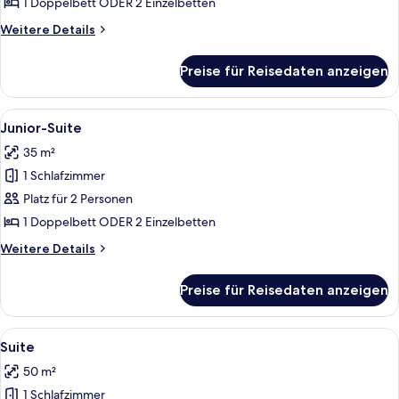
anzeigen
1 Doppelbett ODER 2 Einzelbetten
Weitere
Weitere Details
Details
für
Preise für Reisedaten anzeigen
Superior-
Zimmer
Alle
Ein Hotelzimmer mit Flachbildfernsehe
10
Junior-Suite
Fotos
35 m²
für
1 Schlafzimmer
Junior-
Suite
Platz für 2 Personen
anzeigen
1 Doppelbett ODER 2 Einzelbetten
Weitere
Weitere Details
Details
für
Preise für Reisedaten anzeigen
Junior-
Suite
Alle
Ein modernes Hotelzimmer mit Essberei
9
Suite
Fotos
50 m²
für
1 Schlafzimmer
Suite