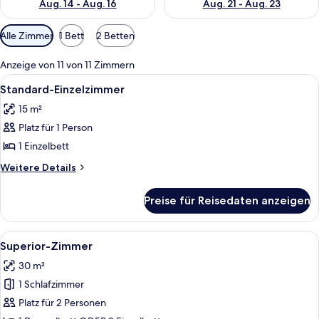
Aug. 14 - Aug. 16
Aug. 21 - Aug. 23
Verfügbare
Alle Zimmer
1 Bett
2 Betten
Filter
für
Anzeige von 11 von 11 Zimmern
Zimmer
Alle
Ein Hotelzimmer mit Bett, Schreibtisc
9
Standard-Einzelzimmer
Fotos
15 m²
für
Platz für 1 Person
Standard-
Einzelzimmer
1 Einzelbett
anzeigen
Weitere
Weitere Details
Details
für
Preise für Reisedaten anzeigen
Standard-
Einzelzimmer
Alle
Ein ordentlich bezogenes Bett mit wei
9
Superior-Zimmer
Fotos
30 m²
für
1 Schlafzimmer
Superior-
Zimmer
Platz für 2 Personen