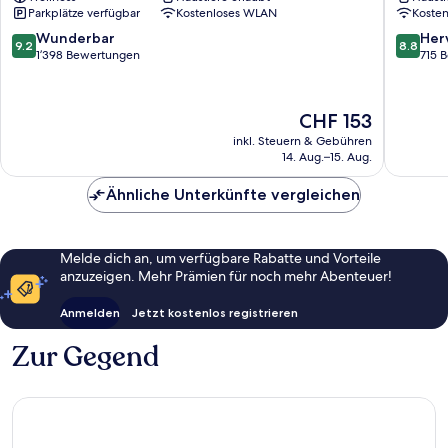
du
Place
Parkplätze verfügbar
Kostenloses WLAN
Koste
Sablon
Brussels
-
Unterst
9.2
8.8
Wunderbar
Her
9.2
8.8
Zavelwijk
von
von
1’398 Bewertungen
715 
10,
10,
Wunderbar,
Hervorr
1’398
715
Der
CHF 153
Bewertungen
Bewert
Preis
inkl. Steuern & Gebühren
beträgt
14. Aug.–15. Aug.
CHF 153
Ähnliche Unterkünfte vergleichen
Melde dich an, um verfügbare Rabatte und Vorteile
anzuzeigen. Mehr Prämien für noch mehr Abenteuer!
Anmelden
Jetzt kostenlos registrieren
Zur Gegend