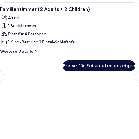
Children)
Bed
Alle
Ein Hotelzimmer mit Flachbildfernsehe
anzeigen
12
2
Familienzimmer (2 Adults + 2 Children)
Fotos
Adults
45 m²
+
für
2
1 Schlafzimmer
Familienzimmer
Children)
(2
Platz für 4 Personen
Adults
1 King-Bett und 1 Einzel-Schlafsofa
+
Weitere
Weitere Details
2
Details
Children)
für
Preise für Reisedaten anzeigen
Familienzimmer
anzeigen
(2
Adults
+
2
Children)