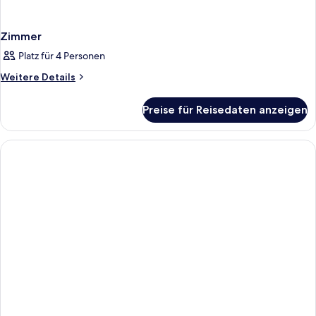
Zimmer
Platz für 4 Personen
Weitere
Weitere Details
Details
für
Preise für Reisedaten anzeigen
Zimmer