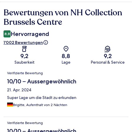
Bewertungen von NH Collection
Bewertungen
Brussels Centre
Hervorragend
8,8
1'002 Bewertungen
9,2
8,8
9,2
Sauberkeit
Lage
Personal & Service
Bewertungen
Verifizierte Bewertung
10/10 – Aussergewöhnlich
21. Apr. 2024
Super Lage um die Stadt zu erkunden
Brigitte, Aufenthalt von 2 Nächten
Verifizierte Bewertung
10/10 – Aussergewöhnlich