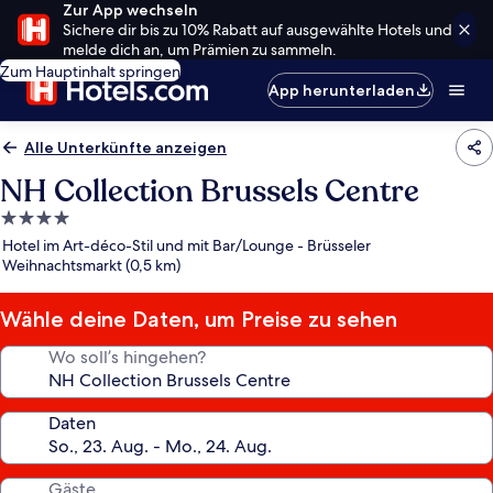
Zur App wechseln
Sichere dir bis zu 10% Rabatt auf ausgewählte Hotels und
melde dich an, um Prämien zu sammeln.
Zum Hauptinhalt springen
App herunterladen
Alle Unterkünfte anzeigen
NH Collection Brussels Centre
4.0-
Sterne-
Hotel im Art-déco-Stil und mit Bar/Lounge - Brüsseler
Unterkunft
Weihnachtsmarkt (0,5 km)
Wähle deine Daten, um Preise zu sehen
Wo soll’s hingehen?
Daten
Gäste