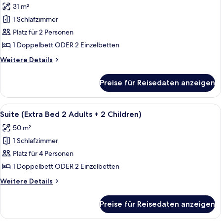
31 m²
für
1 Schlafzimmer
Premium-
Zimmer
Platz für 2 Personen
(View)
1 Doppelbett ODER 2 Einzelbetten
anzeigen
Weitere
Weitere Details
Details
für
Preise für Reisedaten anzeigen
Premium-
Zimmer
(View)
Alle
Ein modernes Hotelzimmer mit Essberei
9
Suite (Extra Bed 2 Adults + 2 Children)
Fotos
50 m²
für
1 Schlafzimmer
Suite
(Extra
Platz für 4 Personen
Bed
1 Doppelbett ODER 2 Einzelbetten
2
Weitere
Weitere Details
Adults
Details
+
für
Preise für Reisedaten anzeigen
Suite
2
(Extra