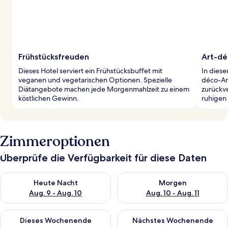
Frühstücksfreuden
Art-dé
Dieses Hotel serviert ein Frühstücksbuffet mit
In diese
veganen und vegetarischen Optionen. Spezielle
déco-Arc
Diätangebote machen jede Morgenmahlzeit zu einem
zurückve
köstlichen Gewinn.
ruhigen
Zimmeroptionen
Überprüfe die Verfügbarkeit für diese Daten
Überprüfe die Verfügbarkeit für heute Nacht, Aug. 9 - Aug. 10
Überprüfe die Verfügbarkeit fü
Heute Nacht
Morgen
Aug. 9 - Aug. 10
Aug. 10 - Aug. 11
Überprüfe die Verfügbarkeit für dieses Wochenende, Aug. 14 -
Überprüfe die Verfügbarkeit f
Dieses Wochenende
Nächstes Wochenende