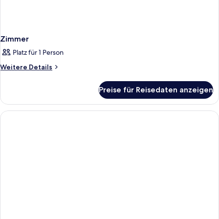
Zimmer
Platz für 1 Person
Weitere
Weitere Details
Details
für
Preise für Reisedaten anzeigen
Zimmer