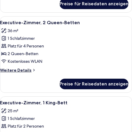
für
Preise für Reisedaten anzeigen
Junior-
Suite,
1
Alle
Ein Hotelzimmer mit zwei Betten, ein
5
Queen-
Executive-Zimmer, 2 Queen-Betten
Fotos
Bett
36 m²
für
1 Schlafzimmer
Executive-
Zimmer,
Platz für 4 Personen
2 Queen-
2 Queen-Betten
Betten
Kostenloses WLAN
anzeigen
Weitere
Weitere Details
Details
für
Preise für Reisedaten anzeigen
Executive-
Zimmer,
2 Queen-
Alle
Ein Hotelzimmer mit einem großen Bet
7
Betten
Executive-Zimmer, 1 King-Bett
Fotos
25 m²
für
1 Schlafzimmer
Executive-
Zimmer,
Platz für 2 Personen