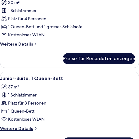
30 m²
für
1 Schlafzimmer
Executive-
Zimmer,
Platz für 4 Personen
1 Queen-
1 Queen-Bett und 1 grosses Schlafsofa
Bett
Kostenloses WLAN
und
Weitere
Weitere Details
Schlafsofa
Details
anzeigen
für
Preise für Reisedaten anzeigen
Executive-
Zimmer,
1 Queen-
Alle
Ein modernes Hotelzimmer mit einem 
7
Bett
Junior-Suite, 1 Queen-Bett
Fotos
und
37 m²
Schlafsofa
für
1 Schlafzimmer
Junior-
Suite,
Platz für 3 Personen
1
1 Queen-Bett
Queen-
Kostenloses WLAN
Bett
Weitere
Weitere Details
anzeigen
Details