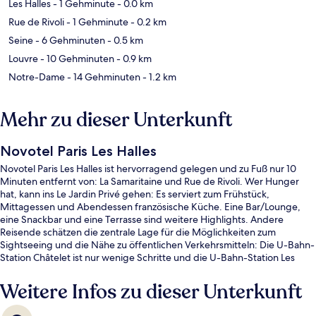
Les Halles
- 1 Gehminute
- 0.0 km
Rue de Rivoli
- 1 Gehminute
- 0.2 km
Seine
- 6 Gehminuten
- 0.5 km
Louvre
- 10 Gehminuten
- 0.9 km
Notre-Dame
- 14 Gehminuten
- 1.2 km
Mehr zu dieser Unterkunft
Novotel Paris Les Halles
Novotel Paris Les Halles ist hervorragend gelegen und zu Fuß nur 10
Minuten entfernt von: La Samaritaine und Rue de Rivoli. Wer Hunger
hat, kann ins Le Jardin Privé gehen: Es serviert zum Frühstück,
Mittagessen und Abendessen französische Küche. Eine Bar/Lounge,
eine Snackbar und eine Terrasse sind weitere Highlights. Andere
Reisende schätzen die zentrale Lage für die Möglichkeiten zum
Sightseeing und die Nähe zu öffentlichen Verkehrsmitteln: Die U-Bahn-
Station Châtelet ist nur wenige Schritte und die U-Bahn-Station Les
Halles ist 5 Gehminuten entfernt.
Weitere Infos zu dieser Unterkunft