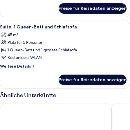
anzeigen
für
Preise für Reisedaten anzeigen
Executive-
Zimmer,
1 Queen-
Alle
Ein modernes Hotelzimmer mit einem g
2
Bett
Suite, 1 Queen-Bett und Schlafsofa
Fotos
und
45 m²
Schlafsofa
für
Platz für 5 Personen
Suite,
1 Queen-
1 Queen-Bett und 1 grosses Schlafsofa
Bett
Kostenloses WLAN
und
Weitere
Weitere Details
Schlafsofa
Details
anzeigen
für
Preise für Reisedaten anzeigen
Suite,
1 Queen-
Bett
Ähnliche Unterkünfte
und
Schlafsofa
Citadines Les Halles Paris
Citadine