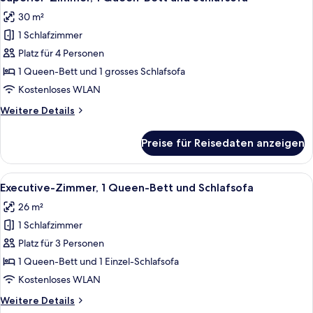
Fotos
30 m²
für
1 Schlafzimmer
Superior-
Zimmer,
Platz für 4 Personen
1 Queen-
1 Queen-Bett und 1 grosses Schlafsofa
Bett
Kostenloses WLAN
und
Weitere
Weitere Details
Schlafsofa
Details
anzeigen
für
Preise für Reisedaten anzeigen
Superior-
Zimmer,
1 Queen-
Alle
Ein Hotelzimmer mit einem Bett, einem
6
Bett
Executive-Zimmer, 1 Queen-Bett und Schlafsofa
Fotos
und
26 m²
Schlafsofa
für
1 Schlafzimmer
Executive-
Zimmer,
Platz für 3 Personen
1 Queen-
1 Queen-Bett und 1 Einzel-Schlafsofa
Bett
Kostenloses WLAN
und
Weitere
Weitere Details
Schlafsofa
Details