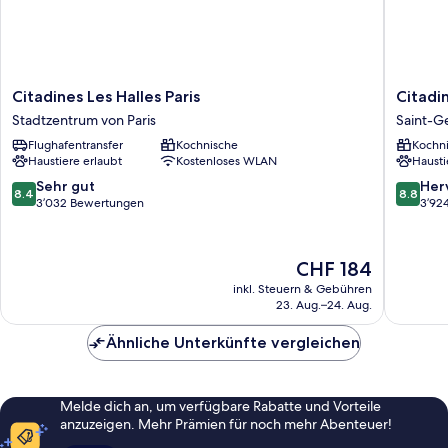
Citadines
Citadine
Citadines Les Halles Paris
Citadi
Les
Saint-
Stadtzentrum von Paris
Saint-G
Halles
Germain
Flughafentransfer
Kochnische
Kochn
Paris
des-
Haustiere erlaubt
Kostenloses WLAN
Hausti
Stadtzentrum
Prés
von
Paris
8.4
8.8
Sehr gut
Her
8.4
8.8
Paris
Saint-
von
von
3’032 Bewertungen
3’92
Germain
10,
10,
des-
Sehr
Hervorr
Prés
gut,
3’924
Der
CHF 184
3’032
Bewert
Preis
inkl. Steuern & Gebühren
Bewertungen
beträgt
23. Aug.–24. Aug.
CHF 184
Ähnliche Unterkünfte vergleichen
Melde dich an, um verfügbare Rabatte und Vorteile
anzuzeigen. Mehr Prämien für noch mehr Abenteuer!