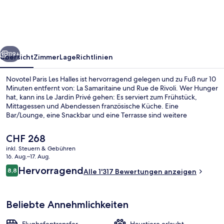
Halles
rück
Weiter
119+
Übersicht
Zimmer
Lage
Richtlinien
Novotel Paris Les Halles ist hervorragend gelegen und zu Fuß nur 10
Minuten entfernt von: La Samaritaine und Rue de Rivoli. Wer Hunger
hat, kann ins Le Jardin Privé gehen: Es serviert zum Frühstück,
Mittagessen und Abendessen französische Küche. Eine
Bar/Lounge, eine Snackbar und eine Terrasse sind weitere
Highlights. Andere Reisende schätzen die zentrale Lage für die
Möglichkeiten zum Sightseeing und die Nähe zu öffentlichen
Der
CHF 268
Verkehrsmitteln: Die U-Bahn-Station Châtelet ist nur wenige
aktuelle
inkl. Steuern & Gebühren
Schritte und die U-Bahn-Station Les Halles ist 5 Gehminuten
Preis
16. Aug.–17. Aug.
entfernt.
Terrasse/Patio
beträgt
Bewertungen
Hervorragend
8,8
Alle 1'317 Bewertungen anzeigen
CHF 268.
8,8 von 10.
Beliebte Annehmlichkeiten