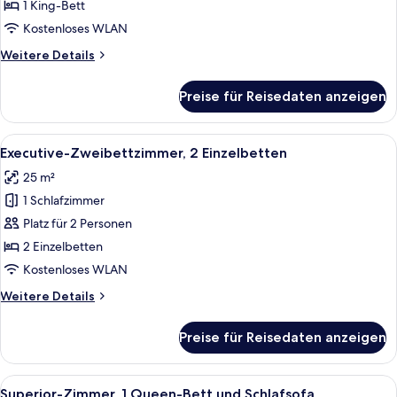
1 King-
1 King-Bett
Bett
Kostenloses WLAN
anzeigen
Weitere
Weitere Details
Details
für
Preise für Reisedaten anzeigen
Executive-
Zimmer,
1 King-
Alle
Ein Hotelzimmer mit zwei Betten, ein
7
Bett
Executive-Zweibettzimmer, 2 Einzelbetten
Fotos
25 m²
für
1 Schlafzimmer
Executive-
Zweibettzimmer,
Platz für 2 Personen
2 Einzelbetten
2 Einzelbetten
anzeigen
Kostenloses WLAN
Weitere
Weitere Details
Details
für
Preise für Reisedaten anzeigen
Executive-
Zweibettzimmer,
2 Einzelbetten
Alle
Ein Hotelzimmer mit Bett, Nachttisch, 
7
Superior-Zimmer, 1 Queen-Bett und Schlafsofa