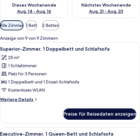
Überprüfe die Verfügbarkeit für dieses Wochenende, Aug. 14 -
Überprüfe die Verfügbarkeit f
Dieses Wochenende
Nächstes Wochenende
Aug. 14 - Aug. 16
Aug. 21 - Aug. 23
Verfügbare
Alle Zimmer
1 Bett
2 Betten
Filter
für
Anzeige von 9 von 9 Zimmern
Zimmer
Alle
Ein Hotelzimmer mit Bett, Schreibtisch
7
Superior-Zimmer, 1 Doppelbett und Schlafsofa
Fotos
25 m²
für
1 Schlafzimmer
Superior-
Zimmer,
Platz für 3 Personen
1 Doppelbett
1 Doppelbett und 1 Einzel-Schlafsofa
und
Kostenloses WLAN
Schlafsofa
Weitere
Weitere Details
anzeigen
Details
für
Preise für Reisedaten anzeigen
Superior-
Zimmer,
1 Doppelbett
Alle
Ein Hotelzimmer mit Bett, Sofa, Schrei
6
und
Executive-Zimmer, 1 Queen-Bett und Schlafsofa
Fotos
Schlafsofa