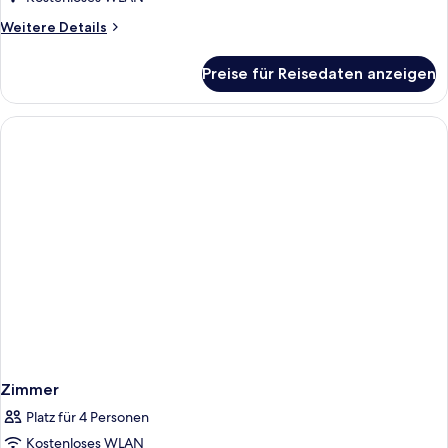
Weitere
Weitere Details
Details
für
Preise für Reisedaten anzeigen
Zimmer
Zimmer
Platz für 4 Personen
Kostenloses WLAN