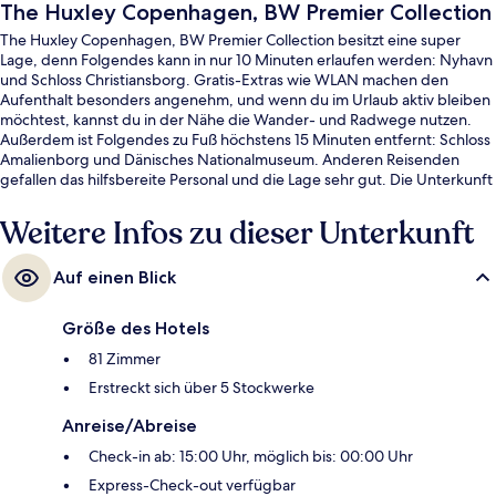
The Huxley Copenhagen, BW Premier Collection
The Huxley Copenhagen, BW Premier Collection besitzt eine super
Lage, denn Folgendes kann in nur 10 Minuten erlaufen werden: Nyhavn
und Schloss Christiansborg. Gratis-Extras wie WLAN machen den
Aufenthalt besonders angenehm, und wenn du im Urlaub aktiv bleiben
möchtest, kannst du in der Nähe die Wander- und Radwege nutzen.
Außerdem ist Folgendes zu Fuß höchstens 15 Minuten entfernt: Schloss
Amalienborg und Dänisches Nationalmuseum. Anderen Reisenden
gefallen das hilfsbereite Personal und die Lage sehr gut. Die Unterkunft
ist nur einen kurzen Fußmarsch von den öffentlichen Verkehrsmitteln
entfernt: Zur U-Bahn läuft man 6 Minuten (U-Bahn-Station Kongens
Weitere Infos zu dieser Unterkunft
Nytorv) bzw. 9 Minuten (U-Bahn-Station Christianshavn).
Auf einen Blick
Größe des Hotels
81 Zimmer
Erstreckt sich über 5 Stockwerke
Anreise/Abreise
Check-in ab: 15:00 Uhr, möglich bis: 00:00 Uhr
Express-Check-out verfügbar