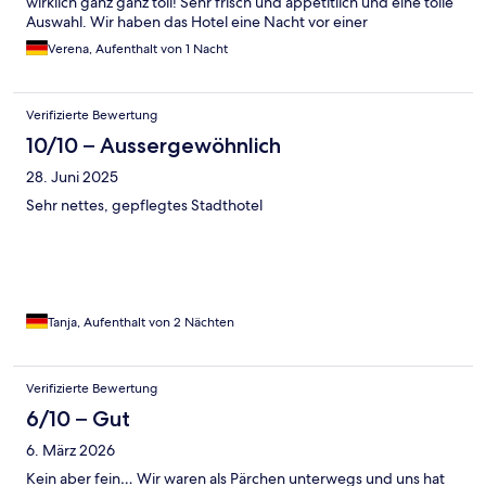
wirklich ganz ganz toll! Sehr frisch und appetitlich und eine tolle
Auswahl. Wir haben das Hotel eine Nacht vor einer
Transatlantikreise getestet und haben es nun direkt nach
Verena, Aufenthalt von 1 Nacht
Abreise wieder gebucht für den kurzen Aufenthalt nach dem
Rückflug. Ich kann es Allein- und Paarreisenden, aber auch
Familien empfehlen.
Verifizierte Bewertung
10/10 – Aussergewöhnlich
28. Juni 2025
Sehr nettes, gepflegtes Stadthotel
Tanja, Aufenthalt von 2 Nächten
Verifizierte Bewertung
6/10 – Gut
6. März 2026
Kein aber fein… Wir waren als Pärchen unterwegs und uns hat