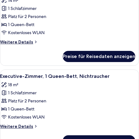
14 m²
für
1 Schlafzimmer
Business-
Zimmer,
Platz für 2 Personen
1
1 Queen-Bett
Queen-
Kostenloses WLAN
Bett,
Weitere
Weitere Details
Nichtraucher
Details
anzeigen
für
Preise für Reisedaten anzeigen
Business-
Zimmer,
1
Alle
Ein Hotelzimmer mit einem Bett, eine
10
Queen-
Executive-Zimmer, 1 Queen-Bett, Nichtraucher
Fotos
Bett,
18 m²
Nichtraucher
für
1 Schlafzimmer
Executive-
Zimmer,
Platz für 2 Personen
1
1 Queen-Bett
Queen-
Kostenloses WLAN
Bett,
Weitere
Weitere Details
Nichtraucher
Details
anzeigen
für