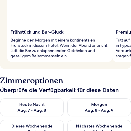
Frühstück und Bar-Glück
Premiu
Beginne den Morgen mit einem kontinentalen
Tritt a
Frühstück in diesem Hotel. Wenn der Abend anbricht,
in hypo
lädt die Bar zu entspannenden Getränken und
Verdunk
geselligem Beisammensein ein.
sorgen 
Zimmeroptionen
Überprüfe die Verfügbarkeit für diese Daten
Überprüfe die Verfügbarkeit für heute Nacht, Aug. 7 - Aug. 8.
Überprüfe die Verfügbarkeit f
Heute Nacht
Morgen
Aug. 7 - Aug. 8
Aug. 8 - Aug. 9
Überprüfe die Verfügbarkeit für dieses Wochenende, Aug. 7 - 
Überprüfe die Verfügbarkeit f
Dieses Wochenende
Nächstes Wochenende