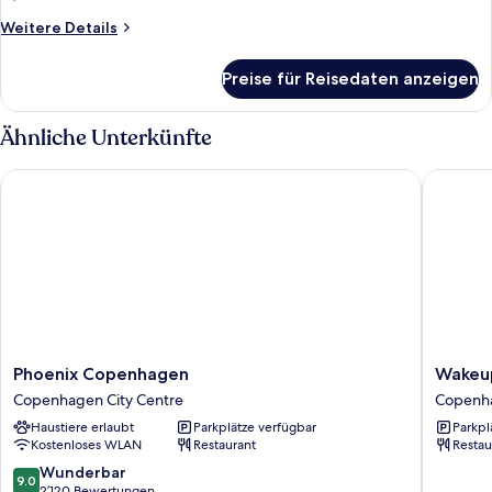
Weitere
Weitere Details
Details
für
Preise für Reisedaten anzeigen
Zimmer
Ähnliche Unterkünfte
Phoenix Copenhagen
Wakeup 
Phoenix
Wakeup
Phoenix Copenhagen
Wakeu
Copenhagen
Copenh
Copenhagen City Centre
Copenha
Copenhagen
Borger
Haustiere erlaubt
Parkplätze verfügbar
Parkpl
City
Copenh
Kostenloses WLAN
Restaurant
Restau
Centre
City
Centre
9.0
Wunderbar
9.0
von
2’120 Bewertungen