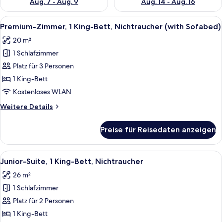
Aug. 7 - Aug. 9
Aug. 14 - Aug. 16
Alle
Ein modernes Hotelzimmer mit einem g
9
Premium-Zimmer, 1 King-Bett, Nichtraucher (with Sofabed)
Fotos
20 m²
für
1 Schlafzimmer
Premium-
Zimmer,
Platz für 3 Personen
1 King-
1 King-Bett
Bett,
Kostenloses WLAN
Nichtraucher
Weitere
Weitere Details
(with
Details
Sofabed)
für
Preise für Reisedaten anzeigen
Premium-
anzeigen
Zimmer,
1 King-
Alle
Ein modernes Hotelzimmer mit einem gr
9
Bett,
Junior-Suite, 1 King-Bett, Nichtraucher
Fotos
Nichtraucher
26 m²
(with
für
Sofabed)
1 Schlafzimmer
Junior-
Suite,
Platz für 2 Personen
1 King-
1 King-Bett