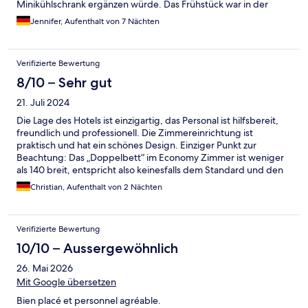
Minikühlschrank ergänzen würde. Das Frühstück war in der
Auswahl und Qualität ausgezeichnet. Hier kann jeder etwas
Jennifer, Aufenthalt von 7 Nächten
finden.....Brötchen, Brot, Lachs, Wurst, Käse, Gemüse, Obst,
Joghurt, Müsli und Gebäck, sowie auch warme Speisen wie z.B.
Eier, Speck, Pancakes etc. Ergänzt durch eine breite Auswahl an
Verifizierte Bewertung
Kaffeespezialitäten und Säften. Eine Zimmerreinigung hat nur
auf Wunsch stattgefunden, was aber absolut angenehm war.....
8/10 – Sehr gut
man konnte alles was man benötige z.B. Handtuchwechsel,
21. Juli 2024
Toilettenpapier etc.) beim Empfang erfragen.
Die Lage des Hotels ist einzigartig, das Personal ist hilfsbereit,
freundlich und professionell. Die Zimmereinrichtung ist
praktisch und hat ein schönes Design. Einziger Punkt zur
Beachtung: Das „Doppelbett“ im Economy Zimmer ist weniger
als 140 breit, entspricht also keinesfalls dem Standard und den
Erwartungen. Schade, dass dieser Punkt in der Beschreibung
Christian, Aufenthalt von 2 Nächten
fehlt.
Verifizierte Bewertung
10/10 – Aussergewöhnlich
26. Mai 2026
Mit Google übersetzen
Bien placé et personnel agréable.