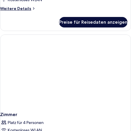
Weitere
Weitere Details
Details
für
Preise für Reisedaten anzeigen
Business
Room
Zimmer
Platz für 4 Personen
Kostenloses WLAN