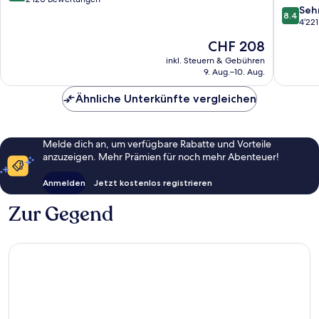
8.4
Seh
10,
8.4
von
4’22
Wunderbar,
10,
2’120
Der
CHF 208
Sehr
Bewertungen
Preis
gut,
inkl. Steuern & Gebühren
beträgt
9. Aug.–10. Aug.
4’221
CHF 208
Bewert
Ähnliche Unterkünfte vergleichen
Melde dich an, um verfügbare Rabatte und Vorteile
anzuzeigen. Mehr Prämien für noch mehr Abenteuer!
Anmelden
Jetzt kostenlos registrieren
Zur Gegend