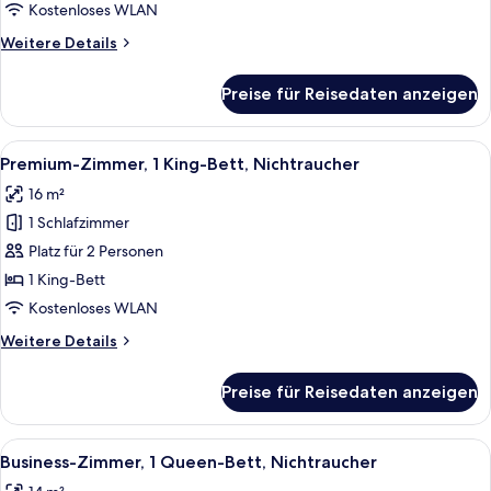
Bett,
Kostenloses WLAN
Nichtraucher
Weitere
Weitere Details
anzeigen
Details
für
Preise für Reisedaten anzeigen
Junior-
Suite,
1 King-
Alle
Ein modernes Hotelzimmer mit einem g
12
Bett,
Premium-Zimmer, 1 King-Bett, Nichtraucher
Fotos
Nichtraucher
16 m²
für
1 Schlafzimmer
Premium-
Zimmer,
Platz für 2 Personen
1 King-
1 King-Bett
Bett,
Kostenloses WLAN
Nichtraucher
Weitere
Weitere Details
anzeigen
Details
für
Preise für Reisedaten anzeigen
Premium-
Zimmer,
1 King-
Alle
Ein modernes Hotelzimmer mit einem 
12
Bett,
Business-Zimmer, 1 Queen-Bett, Nichtraucher
Fotos
Nichtraucher