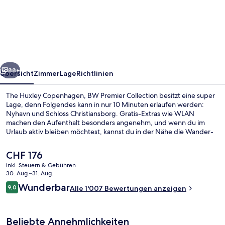
Huxley
Copenhagen,
BW
Premier
Collection
rück
Weiter
88+
Übersicht
Zimmer
Lage
Richtlinien
The Huxley Copenhagen, BW Premier Collection besitzt eine super
Lage, denn Folgendes kann in nur 10 Minuten erlaufen werden:
Nyhavn und Schloss Christiansborg. Gratis-Extras wie WLAN
machen den Aufenthalt besonders angenehm, und wenn du im
Urlaub aktiv bleiben möchtest, kannst du in der Nähe die Wander-
und Radwege nutzen. Außerdem ist Folgendes zu Fuß höchstens 15
Minuten entfernt: Schloss Amalienborg und Dänisches
Der
CHF 176
Nationalmuseum. Anderen Reisenden gefallen das hilfsbereite
aktuelle
inkl. Steuern & Gebühren
Personal und die Lage sehr gut. Die Unterkunft ist nur einen kurzen
Preis
30. Aug.–31. Aug.
Fußmarsch von den öffentlichen Verkehrsmitteln entfernt: Zur U-
Lobby
beträgt
Bewertungen
Bahn läuft man 6 Minuten (U-Bahn-Station Kongens Nytorv) bzw. 9
Wunderbar
9,0
Alle 1'007 Bewertungen anzeigen
CHF 176.
9,0 von 10.
Minuten (U-Bahn-Station Christianshavn).
Beliebte Annehmlichkeiten