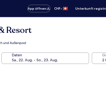
•
App öffnen
CHF
Unterkunft registr
& Resort
eich und Außenpool
Daten
G