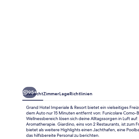
Resort
95+
Übersicht
Zimmer
Lage
Richtlinien
Grand Hotel Imperiale & Resort bietet ein vielseitiges Frei
dem Auto nur 15 Minuten entfernt von: Funicolare Como-
Wellnessbereich lösen sich deine Alltagssorgen in Luft 
Aromatherapie. Giardino, eins von 2 Restaurants, ist zum 
bietet als weitere Highlights einen Jachthafen, eine Pool
das hilfsbereite Personal zu berichten.