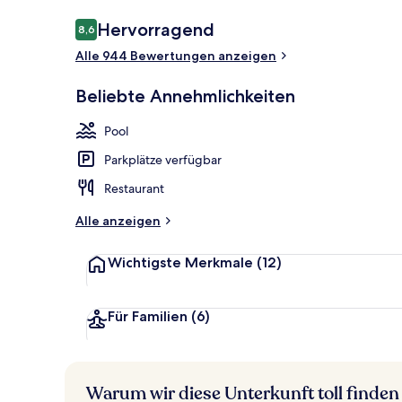
Bewertungen
Hervorragend
8,6
8,6 von 10.
Alle 944 Bewertungen anzeigen
Terrasse/Pati
Beliebte Annehmlichkeiten
Pool
Parkplätze verfügbar
Restaurant
Alle anzeigen
Wichtigste Merkmale
(12)
Für Familien
(6)
Warum wir diese Unterkunft toll finden