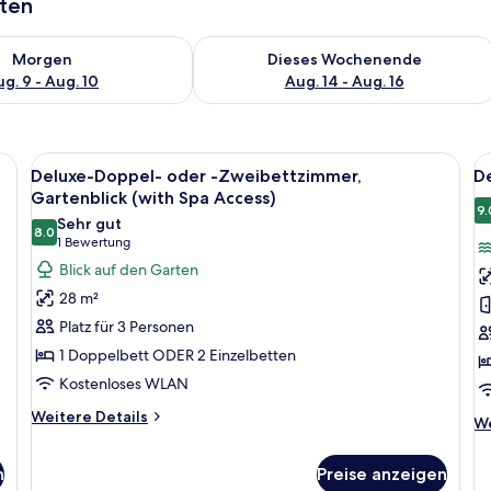
aten
 - Aug. 9.
 Verfügbarkeit für morgen, Aug. 9 - Aug. 10.
Überprüfe die Verfügbarkeit für dies
Morgen
Dieses Wochenende
g. 9 - Aug. 10
Aug. 14 - Aug. 16
zimmer, Seeblick (with Spa Access) | Ausblick vom Zimmer
Alle
Deluxe-Doppel- oder -Zweibettzimmer,
Al
7
Deluxe-Doppel- oder -Zweibettzimmer,
De
Fotos
F
Gartenblick (with Spa Access)
für
f
9.
Sehr gut
8.0
Deluxe-
D
8.0 von 10
(1
1 Bewertung
Doppel-
D
Bewertung)
Blick auf den Garten
oder
S
28 m²
-
(V
Platz für 3 Personen
Zweibettzimmer,
I
1 Doppelbett ODER 2 Einzelbetten
Gartenblick
a
Kostenloses WLAN
(with
Spa
Weitere
Weitere Details
We
We
Details
Access)
De
für
fü
anzeigen
n
Preise anzeigen
Deluxe-
De