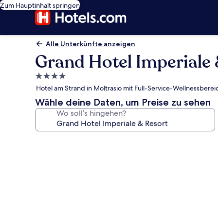
Zum Hauptinhalt springen
Alle Unterkünfte anzeigen
Grand Hotel Imperiale 
4.0-
Sterne-
Hotel am Strand in Moltrasio mit Full-Service-Wellnessber
Unterkunft
Wähle deine Daten, um Preise zu sehen
Wo soll’s hingehen?
Fotogalerie
von
Grand
Hotel
Imperiale
&