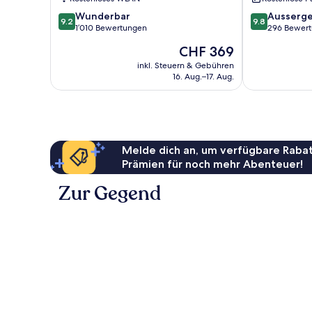
9.2
9.8
Wunderbar
Ausserge
9.2
9.8
von
von
1’010 Bewertungen
296 Bewer
10,
10,
Der
CHF 369
Wunderbar,
Aussergewöhn
Preis
1’010
296
inkl. Steuern & Gebühren
beträgt
16. Aug.–17. Aug.
Bewertungen
Bewertungen
CHF 369
Melde dich an, um verfügbare Rabat
Prämien für noch mehr Abenteuer!
Zur Gegend