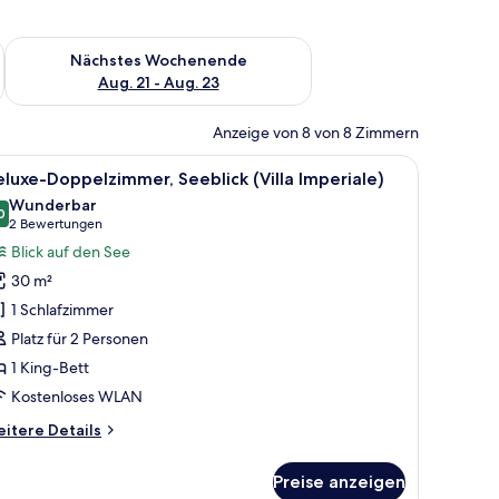
es Wochenende, Aug. 14 - Aug. 16.
Überprüfe die Verfügbarkeit für nächstes Wochenende, Aug. 2
Nächstes Wochenende
Aug. 21 - Aug. 23
Anzeige von 8 von 8 Zimmern
 Gartenblick (with Spa Access) | Ausblick vom Zimmer
le
Deluxe-Doppelzimmer, Seeblick (Villa Imperial
5
luxe-Doppelzimmer, Seeblick (Villa Imperiale)
otos
Wunderbar
ür
0
9.0 von 10
(2
2 Bewertungen
eluxe-
Bewertungen)
Blick auf den See
oppelzimmer,
30 m²
eeblick
1 Schlafzimmer
illa
Platz für 2 Personen
mperiale)
1 King-Bett
nzeigen
Kostenloses WLAN
itere
itere Details
tails
r
Preise anzeigen
luxe-