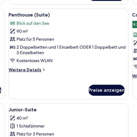
Doppel-
Do
oder
Se
n, Seeblick | Ausblick vom Zimmer
Alle
Penthouse (Suite) | Ausblick vom Zim
Al
-
11
(Vi
Penthouse (Suite)
C
Zweibettzimmer,
Fotos
F
Im
Gartenblick
Blick auf den See
für
f
9.
(with
90 m²
Penthouse
C
Spa
(Suite)
Z
Platz für 5 Personen
Access)
anzeigen
S
2 Doppelbetten und 1 Einzelbett ODER 1 Doppelbett und
3 Einzelbetten
a
Kostenloses WLAN
Weitere
Weitere Details
Details
We
We
für
De
Penthouse
fü
n
Preise anzeigen
(Suite)
Co
Zi
St
Alle
Junior-Suite
6
Junior-Suite
Fotos
40 m²
für
1 Schlafzimmer
Junior-
Suite
Platz für 3 Personen