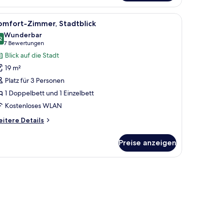
ppelzimmer,
eblick
mer
le
Comfort-Zimmer, Stadtblick | Ausblick vom 
6
lla
omfort-Zimmer, Stadtblick
otos
periale)
Wunderbar
ür
2
9.2 von 10
(7
7 Bewertungen
omfort-
Bewertungen)
Blick auf die Stadt
immer,
19 m²
tadtblick
Platz für 3 Personen
nzeigen
1 Doppelbett und 1 Einzelbett
Kostenloses WLAN
itere
itere Details
tails
r
Preise anzeigen
mfort-
mmer,
adtblick