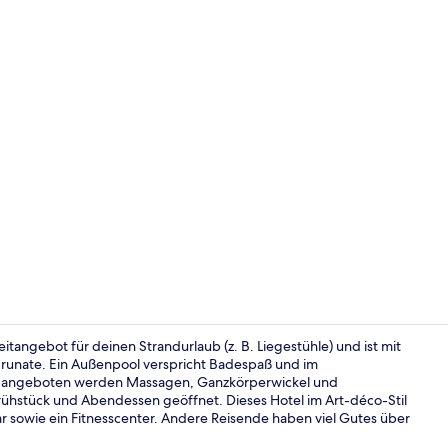
Fassade der
zeitangebot für deinen Strandurlaub (z. B. Liegestühle) und ist mit
Brunate. Ein Außenpool verspricht Badespaß und im
auf: angeboten werden Massagen, Ganzkörperwickel und
Penthouse (S
Frühstück und Abendessen geöffnet. Dieses Hotel im Art-déco-Stil
bar sowie ein Fitnesscenter. Andere Reisende haben viel Gutes über