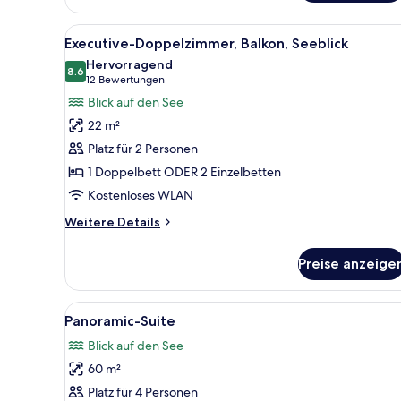
Doppel-
oder
Alle
Executive-Doppelzimmer, Balko
-
5
Executive-Doppelzimmer, Balkon, Seeblick
Zweibettzimmer,
Fotos
Hervorragend
Seeblick
für
8.6
8.6 von 10
(12
12 Bewertungen
(with
Executive-
Bewertungen)
Spa
Blick auf den See
Doppelzimmer,
Access)
22 m²
Balkon,
Platz für 2 Personen
Seeblick
1 Doppelbett ODER 2 Einzelbetten
anzeigen
Kostenloses WLAN
Weitere
Weitere Details
Details
für
Preise anzeige
Executive-
Doppelzimmer,
Balkon,
Alle
Panoramic-Suite
8
Seeblick
Panoramic-Suite
Fotos
Blick auf den See
für
60 m²
Panoramic-
Suite
Platz für 4 Personen