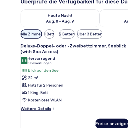
Überprüfe die Verfügbarkeit für diese D
Überprüfe die Verfügbarkeit für heute Nacht, Aug. 8
Überprüfe die
Heute Nacht
Aug. 8 - Aug. 9
Au
Verfügbare
Alle Zimmer
1 Bett
2 Betten
Über 3 Betten
Filter
Alle
Deluxe-Doppel- oder -Zweibett
für
7
Deluxe-Doppel- oder -Zweibettzimmer, Seeblick
Fotos
Zimmer
(with Spa Access)
für
Hervorragend
8.8
Deluxe-
8.8 von 10
(3
3 Bewertungen
Doppel-
Bewertungen)
Blick auf den See
oder
22 m²
-
Platz für 2 Personen
Zweibettzimmer,
1 King-Bett
Seeblick
Kostenloses WLAN
(with
Spa
Weitere
Weitere Details
Details
Access)
für
anzeigen
Preise anzeige
Deluxe-