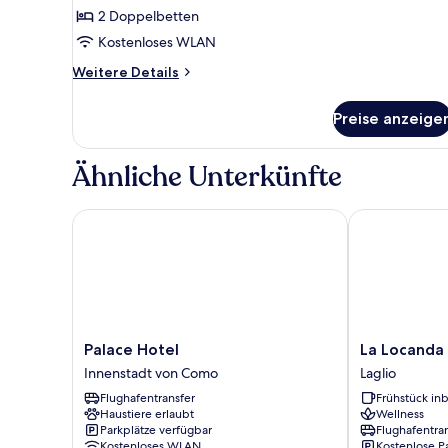
anzeigen
2 Doppelbetten
Kostenloses WLAN
Weitere
Weitere Details
Details
für
Preise anzeige
Panoramic-
Suite
Ähnliche Unterkünfte
Palace Hotel
La Locanda de
Palace
La
Palace Hotel
La Locanda 
Hotel
Locanda
Innenstadt von Como
Laglio
Innenstadt
del
Flughafentransfer
Frühstück inb
von
Cantiere
Haustiere erlaubt
Wellness
Como
Laglio
Parkplätze verfügbar
Flughafentra
Kostenloses WLAN
Kostenlose P