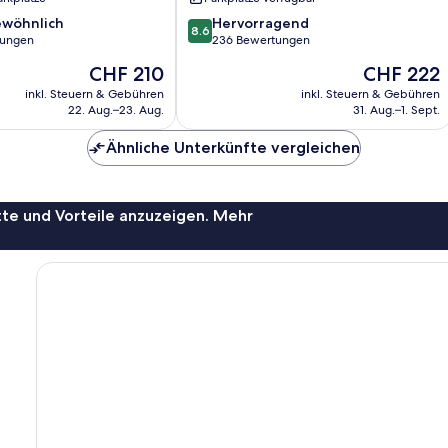
8.6
wöhnlich
Hervorragend
8.6
von
tungen
236 Bewertungen
10,
Der
Der
CHF 210
CHF 222
lich,
Hervorragend,
Preis
Preis
236
inkl. Steuern & Gebühren
inkl. Steuern & Gebühren
beträgt
beträgt
22. Aug.–23. Aug.
31. Aug.–1. Sept.
Bewertungen
CHF 210
CHF 222
Ähnliche Unterkünfte vergleichen
te und Vorteile anzuzeigen. Mehr