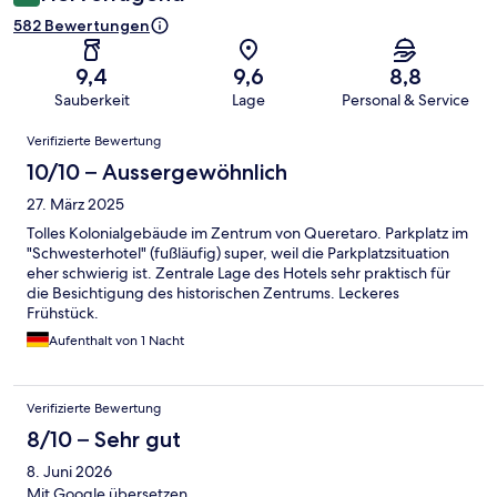
582 Bewertungen
9,4
9,6
8,8
Sauberkeit
Lage
Personal & Service
Bewertungen
Verifizierte Bewertung
10/10 – Aussergewöhnlich
27. März 2025
Tolles Kolonialgebäude im Zentrum von Queretaro. Parkplatz im
"Schwesterhotel" (fußläufig) super, weil die Parkplatzsituation
eher schwierig ist. Zentrale Lage des Hotels sehr praktisch für
die Besichtigung des historischen Zentrums. Leckeres
Frühstück.
Aufenthalt von 1 Nacht
Verifizierte Bewertung
8/10 – Sehr gut
8. Juni 2026
Mit Google übersetzen