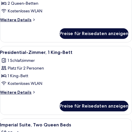
2 Queen-
2 Queen-Betten
Betten
Kostenloses WLAN
anzeigen
Weitere
Weitere Details
Details
für
Preise für Reisedaten anzeigen
Royal-
Studiosuite,
2 Queen-
Alle
Ein geräumiges Schlafzimmer mit ein
6
Betten
Presidential-Zimmer, 1 King-Bett
Fotos
1 Schlafzimmer
für
Platz für 2 Personen
Presidential-
Zimmer,
1 King-Bett
1 King-
Kostenloses WLAN
Bett
Weitere
Weitere Details
anzeigen
Details
für
Preise für Reisedaten anzeigen
Presidential-
Zimmer,
1 King-
Alle
Ein Schlafzimmer mit Holzbalkendecke,
2
Bett
Imperial Suite, Two Queen Beds
Fotos