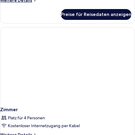
Weitere Details
Details
für
Preise für Reisedaten anzeigen
Zimmer
Zimmer
Platz für 4 Personen
Kostenloser Internetzugang per Kabel
Weitere
Weitere Details