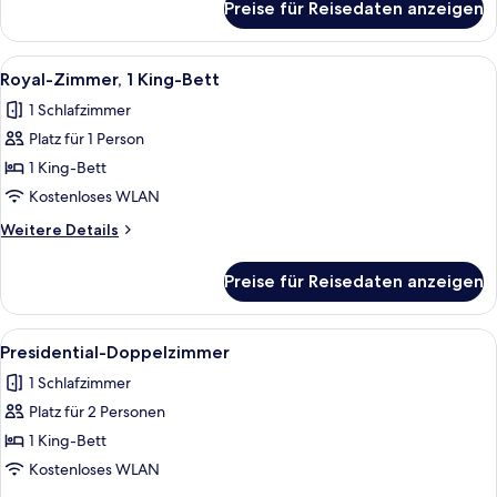
Preise für Reisedaten anzeigen
Imperial
Suite,
King
Alle
Ein Schlafzimmer mit einem hölzernen
6
Size
Royal-Zimmer, 1 King-Bett
Fotos
Bed
1 Schlafzimmer
für
Platz für 1 Person
Royal-
Zimmer,
1 King-Bett
1 King-
Kostenloses WLAN
Bett
Weitere
Weitere Details
anzeigen
Details
für
Preise für Reisedaten anzeigen
Royal-
Zimmer,
1 King-
Alle
Ein Hotelzimmer mit einem großen Bett,
4
Bett
Presidential-Doppelzimmer
Fotos
1 Schlafzimmer
für
Platz für 2 Personen
Presidential-
Doppelzimmer
1 King-Bett
anzeigen
Kostenloses WLAN