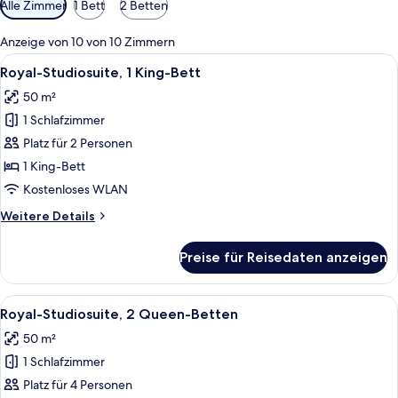
Alle Zimmer
1 Bett
2 Betten
Filter
für
Anzeige von 10 von 10 Zimmern
Zimmer
Alle
Ein Hotelzimmer mit Bett, Schreibtisch
2
Royal-Studiosuite, 1 King-Bett
Fotos
50 m²
für
1 Schlafzimmer
Royal-
Studiosuite,
Platz für 2 Personen
1 King-
1 King-Bett
Bett
Kostenloses WLAN
anzeigen
Weitere
Weitere Details
Details
für
Preise für Reisedaten anzeigen
Royal-
Studiosuite,
1 King-
Alle
Ein Hotelzimmer mit zwei Betten, Ho
4
Bett
Royal-Studiosuite, 2 Queen-Betten
Fotos
50 m²
für
1 Schlafzimmer
Royal-
Studiosuite,
Platz für 4 Personen