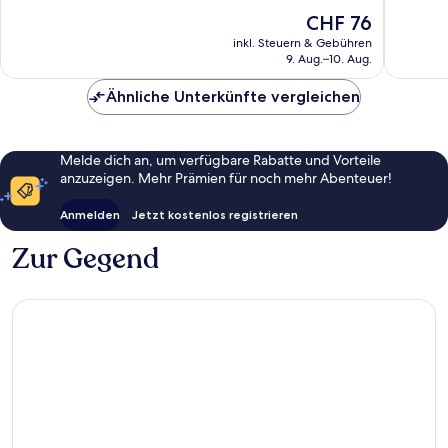
Wunderbar,
Ausserg
Der
CHF 76
1’010
564
Preis
inkl. Steuern & Gebühren
Bewertungen
Bewert
beträgt
9. Aug.–10. Aug.
CHF 76
Ähnliche Unterkünfte vergleichen
Melde dich an, um verfügbare Rabatte und Vorteile
anzuzeigen. Mehr Prämien für noch mehr Abenteuer!
Anmelden
Jetzt kostenlos registrieren
Zur Gegend