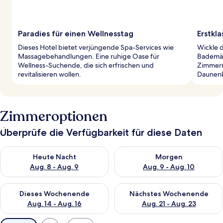
Paradies für einen Wellnesstag
Erstkl
Dieses Hotel bietet verjüngende Spa-Services wie
Wickle d
Massagebehandlungen. Eine ruhige Oase für
Bademänt
Wellness-Suchende, die sich erfrischen und
Zimmern
revitalisieren wollen.
Daunenb
Zimmeroptionen
Überprüfe die Verfügbarkeit für diese Daten
Überprüfe die Verfügbarkeit für heute Nacht, Aug. 8 - Aug. 9.
Überprüfe die Verfügbarkeit f
Heute Nacht
Morgen
Aug. 8 - Aug. 9
Aug. 9 - Aug. 10
Überprüfe die Verfügbarkeit für dieses Wochenende, Aug. 14 -
Überprüfe die Verfügbarkeit f
Dieses Wochenende
Nächstes Wochenende
Aug. 14 - Aug. 16
Aug. 21 - Aug. 23
Verfügbare