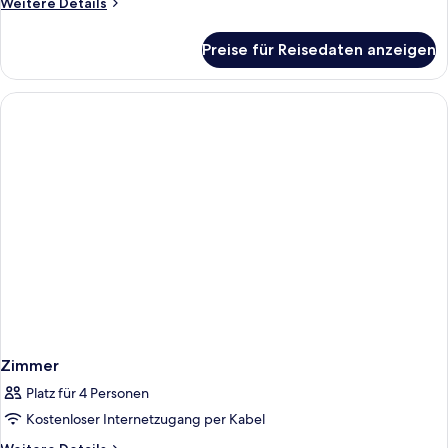
Weitere
Weitere Details
Details
für
Preise für Reisedaten anzeigen
Zimmer
Zimmer
Platz für 4 Personen
Kostenloser Internetzugang per Kabel
Weitere