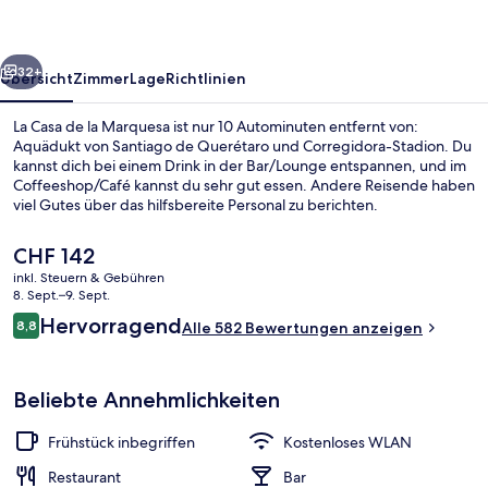
Marquesa
rück
Weiter
32+
Übersicht
Zimmer
Lage
Richtlinien
La Casa de la Marquesa ist nur 10 Autominuten entfernt von:
Aquädukt von Santiago de Querétaro und Corregidora-Stadion. Du
kannst dich bei einem Drink in der Bar/Lounge entspannen, und im
Coffeeshop/Café kannst du sehr gut essen. Andere Reisende haben
viel Gutes über das hilfsbereite Personal zu berichten.
Der
CHF 142
aktuelle
inkl. Steuern & Gebühren
Preis
8. Sept.–9. Sept.
Presidential-Zimmer, 1 King-Bett
beträgt
Bewertungen
Hervorragend
8,8
Alle 582 Bewertungen anzeigen
CHF 142.
8,8 von 10.
Beliebte Annehmlichkeiten
Frühstück inbegriffen
Kostenloses WLAN
Restaurant
Bar