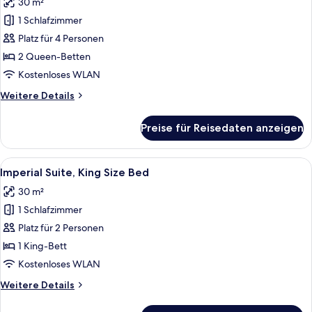
30 m²
für
1 Schlafzimmer
Imperial
Suite,
Platz für 4 Personen
Two
2 Queen-Betten
Queen
Kostenloses WLAN
Beds
Weitere
Weitere Details
anzeigen
Details
für
Preise für Reisedaten anzeigen
Imperial
Suite,
Two
Alle
Ein traditionell eingerichtetes Zimme
4
Queen
Imperial Suite, King Size Bed
Fotos
Beds
30 m²
für
1 Schlafzimmer
Imperial
Suite,
Platz für 2 Personen
King
1 King-Bett
Size
Kostenloses WLAN
Bed
Weitere
Weitere Details
anzeigen
Details
für