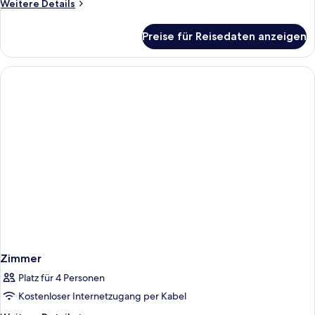
Weitere
Weitere Details
Details
für
Preise für Reisedaten anzeigen
Presidential-
Doppelzimmer
Zimmer
Platz für 4 Personen
Kostenloser Internetzugang per Kabel