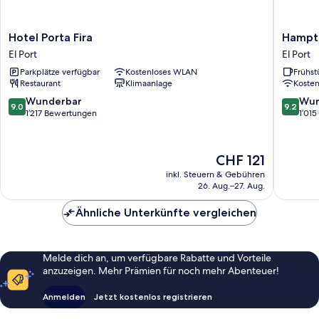
Hotel
Hampto
Hotel Porta Fira
Hampto
Porta
by
El Port
El Port
Fira
Hilton
Parkplätze verfügbar
Kostenloses WLAN
Frühst
El
Barcelo
Restaurant
Klimaanlage
Koste
Port
Fira
Gran
9.0
9.2
Wunderbar
Wun
9.0
9.2
Via
von
von
1’217 Bewertungen
1’01
El
10,
10,
Port
Wunderbar,
Wunder
1’217
1’015
Der
CHF 121
Bewertungen
Bewert
Preis
inkl. Steuern & Gebühren
beträgt
26. Aug.–27. Aug.
CHF 121
Ähnliche Unterkünfte vergleichen
Melde dich an, um verfügbare Rabatte und Vorteile
anzuzeigen. Mehr Prämien für noch mehr Abenteuer!
Anmelden
Jetzt kostenlos registrieren