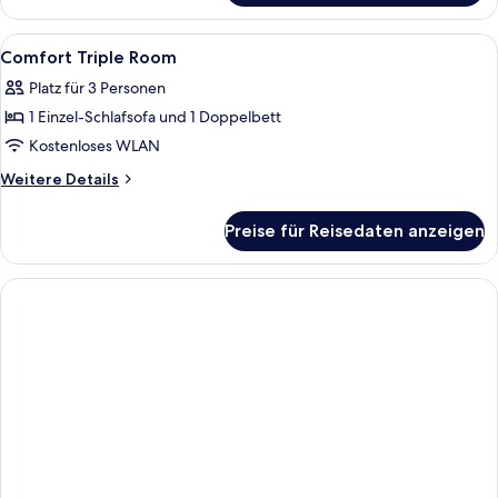
Room
Alle
Minibar, Zimmersafe, Schreibtisch, sch
7
Comfort Triple Room
Fotos
Platz für 3 Personen
für
1 Einzel-Schlafsofa und 1 Doppelbett
Comfort
Triple
Kostenloses WLAN
Room
Weitere
Weitere Details
anzeigen
Details
für
Preise für Reisedaten anzeigen
Comfort
Triple
Room