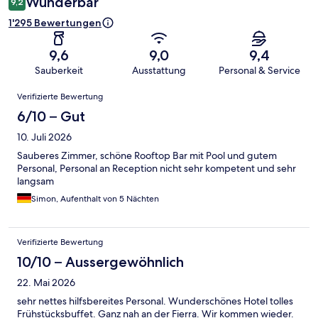
Wunderbar
9,2
1'295 Bewertungen
9,6
9,0
9,4
Sauberkeit
Ausstattung
Personal & Service
Bewertungen
Verifizierte Bewertung
6/10 – Gut
10. Juli 2026
Sauberes Zimmer, schöne Rooftop Bar mit Pool und gutem
Personal, Personal an Reception nicht sehr kompetent und sehr
langsam
Simon, Aufenthalt von 5 Nächten
Verifizierte Bewertung
10/10 – Aussergewöhnlich
22. Mai 2026
sehr nettes hilfsbereites Personal. Wunderschönes Hotel tolles
Frühstücksbuffet. Ganz nah an der Fierra. Wir kommen wieder.