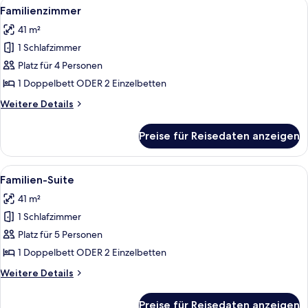
Alle
Ein modernes Hotelzimmer mit einem g
5
Familienzimmer
Fotos
41 m²
für
1 Schlafzimmer
Familienzimmer
anzeigen
Platz für 4 Personen
1 Doppelbett ODER 2 Einzelbetten
Weitere
Weitere Details
Details
für
Preise für Reisedaten anzeigen
Familienzimmer
Alle
Ein modernes Hotelzimmer mit einem g
5
Familien-Suite
Fotos
41 m²
für
1 Schlafzimmer
Familien-
Suite
Platz für 5 Personen
anzeigen
1 Doppelbett ODER 2 Einzelbetten
Weitere
Weitere Details
Details
für
Preise für Reisedaten anzeigen