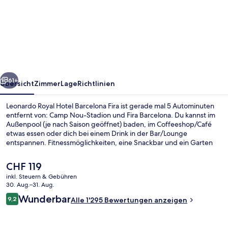
Royal
Hotel
Barcelona
Fira
rück
Weiter
61+
Übersicht
Zimmer
Lage
Richtlinien
Leonardo Royal Hotel Barcelona Fira ist gerade mal 5 Autominuten
entfernt von: Camp Nou-Stadion und Fira Barcelona. Du kannst im
Außenpool (je nach Saison geöffnet) baden, im Coffeeshop/Café
etwas essen oder dich bei einem Drink in der Bar/Lounge
entspannen. Fitnessmöglichkeiten, eine Snackbar und ein Garten
gehören zu den weiteren Highlights. Andere Reisende schätzen die
fußläufige Entfernung zu den öffentlichen Verkehrsmitteln: Zur
Der
CHF 119
Foneria-Station sind es 5 und zur Foc-Station sind es 5 Gehminuten.
aktuelle
inkl. Steuern & Gebühren
Preis
30. Aug.–31. Aug.
Bar (in der Unterkunft)
beträgt
Bewertungen
Wunderbar
9,2
Alle 1'295 Bewertungen anzeigen
CHF 119.
9,2 von 10.