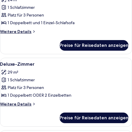
für
1 Schlafzimmer
Comfort-
Dreibettzimmer
Platz für 3 Personen
anzeigen
1 Doppelbett und 1 Einzel-Schlafsofa
Weitere
Weitere Details
Details
für
Preise für Reisedaten anzeigen
Comfort-
Dreibettzimmer
Alle
Ein modernes Hotelzimmer mit Bett, S
5
Deluxe-Zimmer
Fotos
29 m²
für
1 Schlafzimmer
Deluxe-
Zimmer
Platz für 3 Personen
anzeigen
1 Doppelbett ODER 2 Einzelbetten
Weitere
Weitere Details
Details
für
Preise für Reisedaten anzeigen
Deluxe-
Zimmer