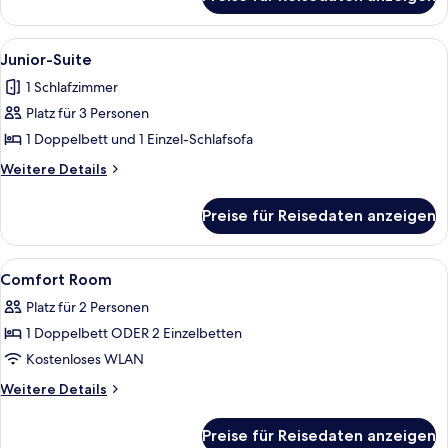
Familien-
Suite
Alle
Ein Wohnzimmer mit einer Couch, zwei
5
Junior-Suite
Fotos
1 Schlafzimmer
für
Platz für 3 Personen
Junior-
Suite
1 Doppelbett und 1 Einzel-Schlafsofa
anzeigen
Weitere
Weitere Details
Details
für
Preise für Reisedaten anzeigen
Junior-
Suite
Alle
Ein Hotelzimmer mit Bett, Schreibtisc
8
Comfort Room
Fotos
Platz für 2 Personen
für
1 Doppelbett ODER 2 Einzelbetten
Comfort
Room
Kostenloses WLAN
anzeigen
Weitere
Weitere Details
Details
für
Preise für Reisedaten anzeigen
Comfort