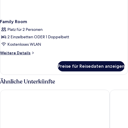
Family Room
Platz für 2 Personen
2 Einzelbetten ODER 1 Doppelbett
Kostenloses WLAN
Weitere
Weitere Details
Details
für
Preise für Reisedaten anzeigen
Family
Room
Ähnliche Unterkünfte
Hotel Porta Fira
Hampton 