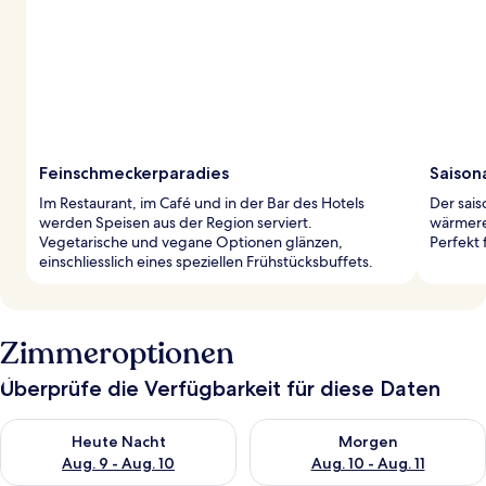
Feinschmeckerparadies
Saison
Im Restaurant, im Café und in der Bar des Hotels
Der sais
werden Speisen aus der Region serviert.
wärmere
Vegetarische und vegane Optionen glänzen,
Perfekt 
einschliesslich eines speziellen Frühstücksbuffets.
Zimmeroptionen
Überprüfe die Verfügbarkeit für diese Daten
Überprüfe die Verfügbarkeit für heute Nacht, Aug. 9 - Aug. 10
Überprüfe die Verfügbarkeit fü
Heute Nacht
Morgen
Aug. 9 - Aug. 10
Aug. 10 - Aug. 11