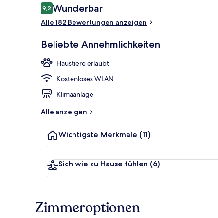
Bewertungen
Wunderbar
9,2
9,2 von 10.
Alle 182 Bewertungen anzeigen
Bar (in der U
Beliebte Annehmlichkeiten
Haustiere erlaubt
Kostenloses WLAN
Klimaanlage
Alle anzeigen
Wichtigste Merkmale
(11)
Sich wie zu Hause fühlen
(6)
Zimmeroptionen