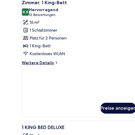
Floor)
6
Zimmer, 1 King-Bett
Fotos
Hervorragend
für
8.8
8.8 von 10
(12
12 Bewertungen
Zimmer,
Bewertungen)
16 m²
1 King-
1 Schlafzimmer
Bett
Platz für 2 Personen
anzeigen
1 King-Bett
Kostenloses WLAN
Weitere
Weitere Details
Details
für
Zimmer,
1 King-
Bett
Preise anzeige
Alle
Ein Hotelzimmer mit Bett, Na
4
1 KING BED DELUXE
Fotos