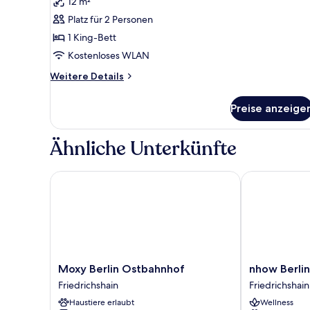
12 m²
für
Platz für 2 Personen
1
KING
1 King-Bett
BED
Kostenloses WLAN
DELUXE
Weitere
Weitere Details
anzeigen
Details
für
Preise anzeige
1
KING
BED
Ähnliche Unterkünfte
DELUXE
Moxy Berlin Ostbahnhof
nhow Berlin
Moxy
nhow
Moxy Berlin Ostbahnhof
nhow Berlin
Berlin
Berlin
Friedrichshain
Friedrichshain
Ostbahnhof
Friedrichshain
Haustiere erlaubt
Wellness
Friedrichshain