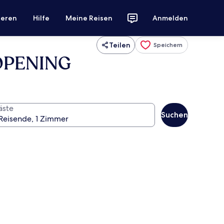
ieren
Hilfe
Meine Reisen
Anmelden
Teilen
Speichern
W OPENING
äste
Suchen