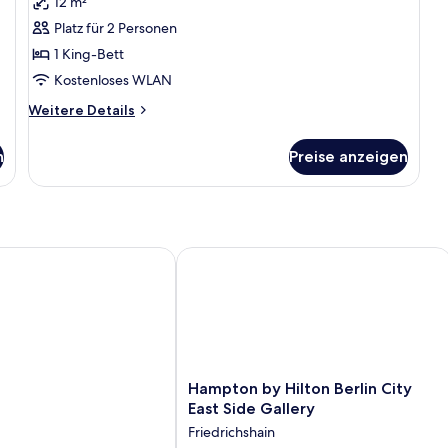
12 m²
für
Platz für 2 Personen
1
KING
1 King-Bett
BED
Kostenloses WLAN
anzeigen
Weitere
Weitere Details
Details
für
n
Preise anzeigen
1
KING
BED
Hampton by Hilton Berlin City East Si
Hampton
Hampton by Hilton Berlin City
by
East Side Gallery
Hilton
Friedrichshain
Berlin