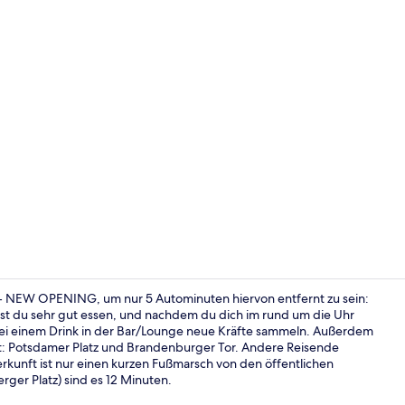
Fitnessberei
t - NEW OPENING, um nur 5 Autominuten hiervon entfernt zu sein:
st du sehr gut essen, und nachdem du dich im rund um die Uhr
bei einem Drink in der Bar/Lounge neue Kräfte sammeln. Außerdem
Premium-Zim
t: Potsdamer Platz und Brandenburger Tor. Andere Reisende
kunft ist nur einen kurzen Fußmarsch von den öffentlichen
ger Platz) sind es 12 Minuten.