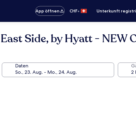
•
App öffnen
CHF
Unterkunft registr
n East Side, by Hyatt - NE
Daten
G