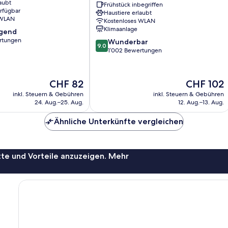
aubt
City
Frühstück inbegriffen
erfügbar
Haustiere erlaubt
East
 WLAN
Kostenloses WLAN
Side
Klimaanlage
agend
Gallery
rtungen
9.0
Friedrichshain
Wunderbar
9.0
von
1’002 Bewertungen
,
10,
Wunderbar,
1’002
Der
Der
CHF 82
CHF 102
Bewertungen
Preis
Preis
inkl. Steuern & Gebühren
inkl. Steuern & Gebühren
beträgt
beträgt
24. Aug.–25. Aug.
12. Aug.–13. Aug.
CHF 82
CHF 102
Ähnliche Unterkünfte vergleichen
te und Vorteile anzuzeigen. Mehr