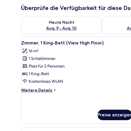
Überprüfe die Verfügbarkeit für diese D
Überprüfe die Verfügbarkeit für heute Nacht, Aug. 9
Überprüfe die
Heute Nacht
Aug. 9 - Aug. 10
Au
Alle
Ein Hotelzimmer mit einem groß
8
Zimmer, 1 King-Bett (View High Floor)
Fotos
16 m²
für
1 Schlafzimmer
Zimmer,
1 King-
Platz für 2 Personen
Bett
1 King-Bett
(View
Kostenloses WLAN
High
Weitere
Weitere Details
Floor)
Details
anzeigen
für
Zimmer,
1 King-
Preise anzeige
Bett
(View
High
Alle
Ein ordentlich bezogenes Bett 