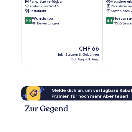
Parkplätze verfügbar
Haustiere erl
Kostenloses WLAN
Parkplätze v
Restaurant
Kostenloses
9.0
8.8
Wunderbar
Hervorr
9.0
8.8
von
von
911 Bewertungen
1’006 Bewe
10,
10,
Wunderbar,
Hervorragend
911
1’006
Bewertungen
Bewertungen
Der
CHF 66
Preis
inkl. Steuern & Gebühren
beträgt
30. Aug.–31. Aug.
CHF 66
Melde dich an, um verfügbare Rabat
Prämien für noch mehr Abenteuer!
Zur Gegend