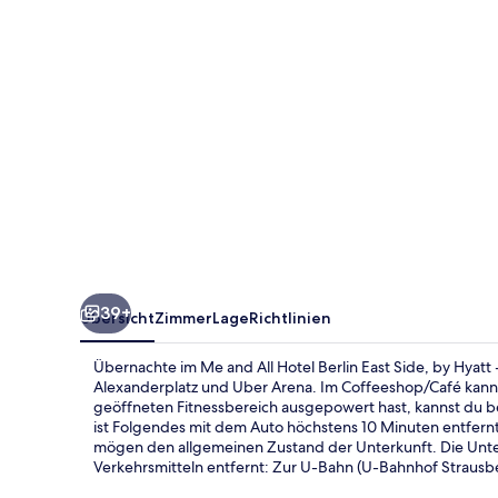
Berlin
East
Side,
by
Hyatt
-
NEW
OPENING
39+
Übersicht
Zimmer
Lage
Richtlinien
Übernachte im Me and All Hotel Berlin East Side, by Hyat
Alexanderplatz und Uber Arena. Im Coffeeshop/Café kann
geöffneten Fitnessbereich ausgepowert hast, kannst du 
ist Folgendes mit dem Auto höchstens 10 Minuten entfern
mögen den allgemeinen Zustand der Unterkunft. Die Unter
Verkehrsmitteln entfernt: Zur U-Bahn (U-Bahnhof Strausber