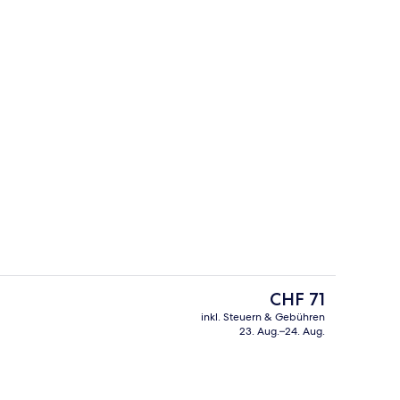
ch
Lobby
Der
CHF 71
aktuelle
inkl. Steuern & Gebühren
Preis
23. Aug.–24. Aug.
mer, 1 King-Bett
Bar (in der Unterkunft)
beträgt
CHF 71.