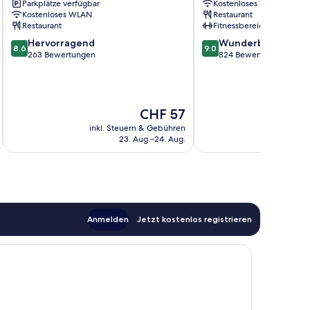
Parkplätze verfügbar
Kostenloses WLAN
Friedrichshain
Kostenloses WLAN
Restaurant
Restaurant
Fitnessbereich
8.6
9.0
Hervorragend
Wunderbar
8.6
9.0
von
von
263 Bewertungen
824 Bewertungen
10,
10,
Hervorragend,
Wunderbar,
263
824
Bewertungen
Bewertungen
Der
CHF 57
Preis
inkl. Steuern & Gebühren
inkl. S
beträgt
23. Aug.–24. Aug.
CHF 57
Anmelden
Jetzt kostenlos registrieren