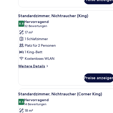
Alle
Ein Hotelzimmer mit einem gro
7
Standardzimmer, Nichtraucher (King)
Fotos
Hervorragend
für
8.8
8.8 von 10
(32
32 Bewertungen
Standardzimmer,
Bewertungen)
17 m²
Nichtraucher
1 Schlafzimmer
(King)
Platz für 2 Personen
anzeigen
1 King-Bett
Kostenloses WLAN
Weitere
Weitere Details
Details
für
Preise anzeige
Standardzimmer,
Nichtraucher
(King)
Alle
Ein Hotelzimmer mit Bett, Sch
8
Standardzimmer, Nichtraucher (Corner King)
Fotos
Hervorragend
für
8.6
8.6 von 10
(14
14 Bewertungen
Standardzimmer,
Bewertungen)
18 m²