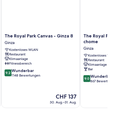
The
The
The Royal Park Canvas - Ginza 8
The Royal Park Hotel
Royal
Royal
chome
Ginza
Park
Park
Ginza
Kostenloses WLAN
Canvas
Hotel
Restaurant
-
Ginza
Kostenloses WLAN
Klimaanlage
Restaurant
Ginza
6-
Fitnessbereich
Klimaanlage
8
chome
Bar
9.2
Wunderbar
Ginza
Ginza
9.2
von
1’148 Bewertungen
9.0
Wunderbar
9.0
10,
von
867 Bewertungen
Wunderbar,
10,
1’148
Wunderbar,
Der
CHF 137
Bewertungen
867
Preis
Bewertungen
30. Aug.–31. Aug.
beträgt
CHF 137