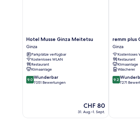
Hotel
remm
Hotel Musse Ginza Meitetsu
remm plus 
Musse
plus
Ginza
Ginza
Ginza
Ginza
Parkplätze verfügbar
Kostenloses
Meitetsu
Ginza
Kostenloses WLAN
Restaurant
Ginza
Restaurant
Klimaanlage
Klimaanlage
Wäscherei
9.0
9.2
Wunderbar
Wunderb
9.0
9.2
von
von
1’051 Bewertungen
1’271 Bewe
10,
10,
Wunderbar,
Wunderbar,
1’051
1’271
Der
CHF 80
Bewertungen
Bewertungen
Preis
31. Aug.–1. Sept.
beträgt
CHF 80