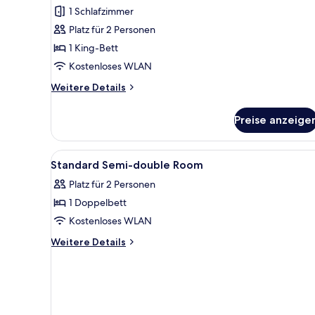
Nichtraucher
1 Schlafzimmer
(Corner
Platz für 2 Personen
King)
1 King-Bett
anzeigen
Kostenloses WLAN
Weitere
Weitere Details
Details
für
Preise anzeige
Standardzimmer,
Nichtraucher
(Corner
Alle
Ein Hotelzimmer mit einem gro
1
King)
Standard Semi-double Room
Fotos
Platz für 2 Personen
für
1 Doppelbett
Standard
Semi-
Kostenloses WLAN
double
Weitere
Weitere Details
Room
Details
für
anzeigen
Standard
Semi-
double