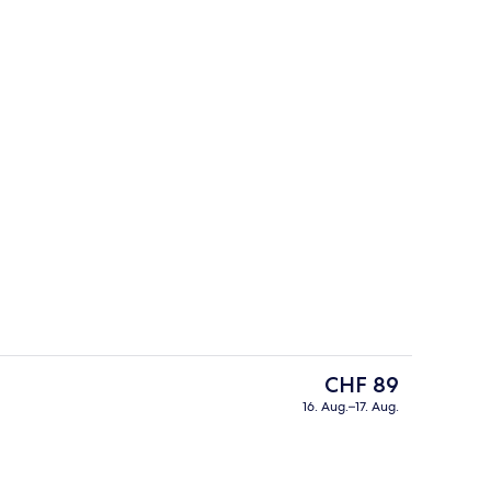
ge
Eingangsbereich
Der
CHF 89
aktuelle
16. Aug.–17. Aug.
Preis
ch
Tägliches Frühstücksbuffet gegen Ge
beträgt
CHF 89.