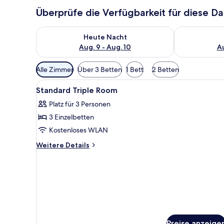
Überprüfe die Verfügbarkeit für diese D
Überprüfe die Verfügbarkeit für heute Nacht, Aug. 9
Überprüfe die
Heute Nacht
Aug. 9 - Aug. 10
Au
Verfügbare
Alle Zimmer
Über 3 Betten
1 Bett
2 Betten
Filter
Alle
Ein Hotelzimmer mit zwei Bett
für
1
Standard Triple Room
Fotos
Zimmer
Platz für 3 Personen
für
3 Einzelbetten
Standard
Triple
Kostenloses WLAN
Room
Weitere
Weitere Details
anzeigen
Details
für
Standard
Triple
Room
Preise anzeige