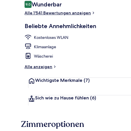
Bewertungen
Wunderbar
9,0
9,0 von 10.
Alle 1'541 Bewertungen anzeigen
Eingangsber
Beliebte Annehmlichkeiten
Kostenloses WLAN
Klimaanlage
Wäscherei
Alle anzeigen
Wichtigste Merkmale
(7)
Sich wie zu Hause fühlen
(6)
Zimmeroptionen