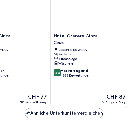
Hotel
Ginza
Hotel Gracery Ginza
Gracery
Ginza
Ginza
 WLAN
Kostenloses WLAN
Ginza
Restaurant
Klimaanlage
Wäscherei
8.8
ar
Hervorragend
8.8
von
rtungen
1’383 Bewertungen
10,
Hervorragend,
1’383
Der
Der
CHF 77
CHF 87
Bewertungen
Preis
Preis
30. Aug.–31. Aug.
16. Aug.–17. Aug.
beträgt
beträgt
CHF 77
CHF 87
Ähnliche Unterkünfte vergleichen