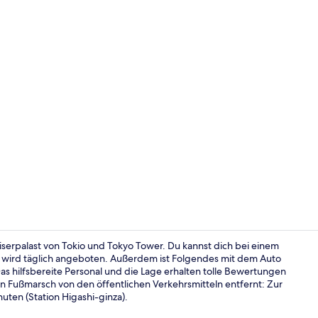
Lobby-Loun
iserpalast von Tokio und Tokyo Tower. Du kannst dich bei einem
t wird täglich angeboten. Außerdem ist Folgendes mit dem Auto
as hilfsbereite Personal und die Lage erhalten tolle Bewertungen
Aussenberei
en Fußmarsch von den öffentlichen Verkehrsmitteln entfernt: Zur
uten (Station Higashi-ginza).