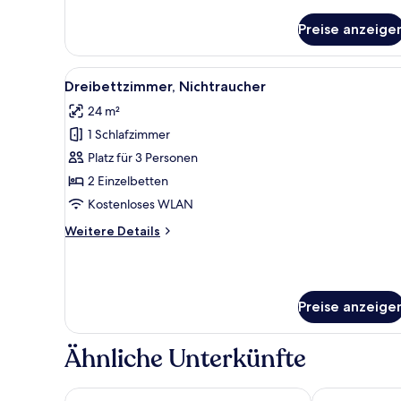
Room
Preise anzeige
Alle
Ein Hotelzimmer mit zwei Bett
7
Dreibettzimmer, Nichtraucher
Fotos
24 m²
für
1 Schlafzimmer
Dreibettzimmer,
Nichtraucher
Platz für 3 Personen
anzeigen
2 Einzelbetten
Kostenloses WLAN
Weitere
Weitere Details
Details
für
Dreibettzimmer,
Nichtraucher
Preise anzeige
Ähnliche Unterkünfte
Hotel Musse Ginza Meitetsu
remm plus Gi