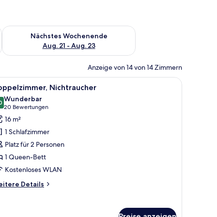
es Wochenende, Aug. 14 - Aug. 16.
Überprüfe die Verfügbarkeit für nächstes Wochenende, Aug. 2
Nächstes Wochenende
Aug. 21 - Aug. 23
Anzeige von 14 von 14 Zimmern
r mit Vorhängen.
oßen Bett, einem kleinen Schreibtisch, einer Minibar und Blick auf die Stad
le
Ein Hotelzimmer mit einem Bett, einem kleine
8
oppelzimmer, Nichtraucher
otos
Wunderbar
ür
0
9.0 von 10
(20
20 Bewertungen
oppelzimmer,
Bewertungen)
16 m²
ichtraucher
1 Schlafzimmer
nzeigen
Platz für 2 Personen
1 Queen-Bett
Kostenloses WLAN
itere
itere Details
tails
r
ppelzimmer,
Preise anzeigen