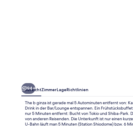
94+
Übersicht
Zimmer
Lage
Richtlinien
The b ginza ist gerade mal 5 Autominuten entfernt von: Ka
Drink in der Bar/Lounge entspannen. Ein Frühstücksbuffe
nur 5 Minuten entfernt: Bucht von Tokio und Shiba-Park. D
von anderen Reisenden. Die Unterkunft ist nur einen kurz
U-Bahn läuft man 5 Minuten (Station Shiodome) bzw. 6 Min