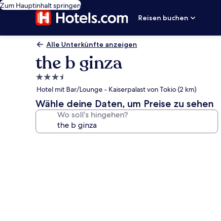
Zum Hauptinhalt springen
Reisen buchen
Alle Unterkünfte anzeigen
the b ginza
3.5-
Sterne-
Hotel mit Bar/Lounge - Kaiserpalast von Tokio (2 km)
Unterkunft
Wähle deine Daten, um Preise zu sehen
Wo soll’s hingehen?
Fotogalerie
von
the
b
ginza