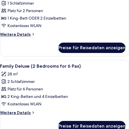
Doppelzimmer
1 Schlafzimmer
anzeigen
Platz für 2 Personen
1 King-Bett ODER 2 Einzelbetten
Kostenloses WLAN
Weitere
Weitere Details
Details
für
Preise für Reisedaten anzeigen
Classic-
Doppelzimmer
Alle
Ein modernes Schlafzimmer mit einem
5
Family Deluxe (2 Bedrooms for 6 Pax)
Fotos
28 m²
für
2 Schlafzimmer
Family
Deluxe
Platz für 6 Personen
(2
2 King-Betten und 4 Einzelbetten
Bedrooms
Kostenloses WLAN
for
Weitere
Weitere Details
6
Details
Pax)
für
Preise für Reisedaten anzeigen
Family