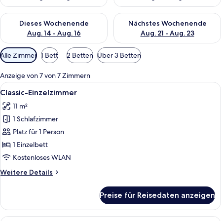
Überprüfe die Verfügbarkeit für dieses Wochenende, Aug. 14 -
Überprüfe die Verfügbarkeit f
Dieses Wochenende
Nächstes Wochenende
Aug. 14 - Aug. 16
Aug. 21 - Aug. 23
Verfügbare
Alle Zimmer
1 Bett
2 Betten
Über 3 Betten
Filter
für
Anzeige von 7 von 7 Zimmern
Zimmer
Alle
Ein Hotelzimmer mit einem Bett, eine
5
Classic-Einzelzimmer
Fotos
11 m²
für
1 Schlafzimmer
Classic-
Einzelzimmer
Platz für 1 Person
anzeigen
1 Einzelbett
Kostenloses WLAN
Weitere
Weitere Details
Details
für
Preise für Reisedaten anzeigen
Classic-
Einzelzimmer
Ein Hotelzimmer mit einem großen Bet