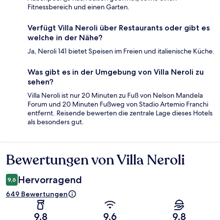
Fitnessbereich und einen Garten.
Verfügt Villa Neroli über Restaurants oder gibt es
welche in der Nähe?
Ja, Neroli 141 bietet Speisen im Freien und italienische Küche.
Was gibt es in der Umgebung von Villa Neroli zu
sehen?
Villa Neroli ist nur 20 Minuten zu Fuß von Nelson Mandela
Forum und 20 Minuten Fußweg von Stadio Artemio Franchi
entfernt. Reisende bewerten die zentrale Lage dieses Hotels
als besonders gut.
Bewertungen von Villa Neroli
Bewertungen
Hervorragend
9,6
649 Bewertungen
9,8
9,6
9,8