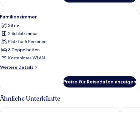
anzeigen
Deluxe
(2
Alle
Ein modernes Schlafzimmer mit einem
5
Bedrooms
Familienzimmer
Fotos
for
28 m²
6
für
Pax)
2 Schlafzimmer
Familienzimmer
anzeigen
Platz für 5 Personen
3 Doppelbetten
Kostenloses WLAN
Weitere
Weitere Details
Details
für
Preise für Reisedaten anzeigen
Familienzimmer
Ähnliche Unterkünfte
The Hoxton, Florence
Villa Olm