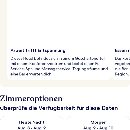
Arbeit trifft Entspannung
Essen m
Dieses Hotel befindet sich in einem Geschäftsviertel
Das kost
mit einem Konferenzzentrum und bietet einen Full-
vegetar
Service-Spa und Massageservice. Tagungsräume und
die Bar 
eine Bar erwarten dich.
Region, 
Zimmeroptionen
Überprüfe die Verfügbarkeit für diese Daten
Überprüfe die Verfügbarkeit für heute Nacht, Aug. 8 - Aug. 9.
Überprüfe die Verfügbarkeit f
Heute Nacht
Morgen
Aug. 8 - Aug. 9
Aug. 9 - Aug. 10