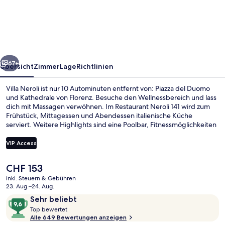
rück
Weiter
67+
Übersicht
Zimmer
Lage
Richtlinien
Villa Neroli ist nur 10 Autominuten entfernt von: Piazza del Duomo
und Kathedrale von Florenz. Besuche den Wellnessbereich und lass
dich mit Massagen verwöhnen. Im Restaurant Neroli 141 wird zum
Frühstück, Mittagessen und Abendessen italienische Küche
serviert. Weitere Highlights sind eine Poolbar, Fitnessmöglichkeiten
und ein Außenpool (je nach Saison geöffnet). Anderen Reisenden
gefallen das hilfsbereite Personal und das Frühstück sehr gut.
VIP Access
Der
CHF 153
Fassade der Unterkunft
aktuelle
inkl. Steuern & Gebühren
Preis
23. Aug.–24. Aug.
beträgt
Bewertungen
9,6
Sehr beliebt
CHF 153.
T
von
Top bewertet
o
Alle 649 Bewertungen anzeigen
10,