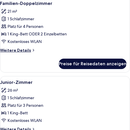
Alle
5
Familien-Doppelzimmer
Fotos
21 m²
für
1 Schlafzimmer
Familien-
Doppelzimmer
Platz für 4 Personen
anzeigen
1 King-Bett ODER 2 Einzelbetten
Kostenloses WLAN
Weitere
Weitere Details
Details
für
Preise für Reisedaten anzeigen
Familien-
Doppelzimmer
Alle
Ein Hotelzimmer mit einem Bett, ein
7
Junior-Zimmer
Fotos
26 m²
für
1 Schlafzimmer
Junior-
Zimmer
Platz für 3 Personen
anzeigen
1 King-Bett
Kostenloses WLAN
Weitere
Weitere Details