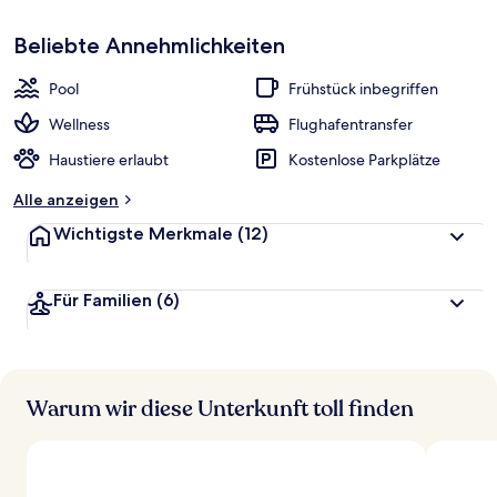
p
Sehr
beliebt
Beliebte Annehmlichkeiten
b
e
w
Pool
Frühstück inbegriffen
e
r
Wellness
Flughafentransfer
t
Haustiere erlaubt
Kostenlose Parkplätze
e
t
Alle anzeigen
Wichtigste Merkmale
(12)
Für Familien
(6)
Warum wir diese Unterkunft toll finden