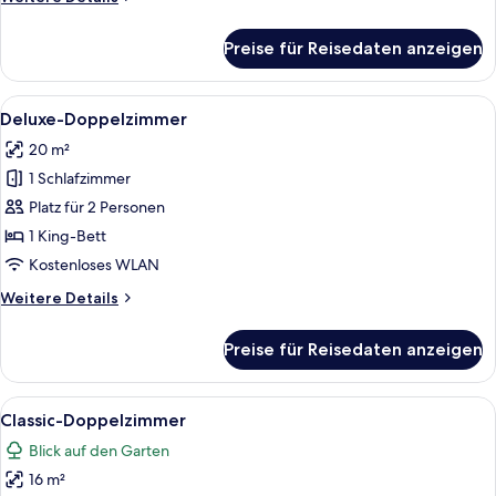
Details
für
Preise für Reisedaten anzeigen
Junior-
Zimmer
Alle
Ein modernes Hotelzimmer mit einem g
7
Deluxe-Doppelzimmer
Fotos
20 m²
für
1 Schlafzimmer
Deluxe-
Doppelzimmer
Platz für 2 Personen
anzeigen
1 King-Bett
Kostenloses WLAN
Weitere
Weitere Details
Details
für
Preise für Reisedaten anzeigen
Deluxe-
Doppelzimmer
Alle
Classic-Doppelzimmer
6
Classic-Doppelzimmer
Fotos
Blick auf den Garten
für
16 m²
Classic-