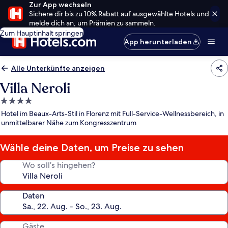
Zur App wechseln
Sichere dir bis zu 10% Rabatt auf ausgewählte Hotels und
melde dich an, um Prämien zu sammeln.
Zum Hauptinhalt springen
App herunterladen
Alle Unterkünfte anzeigen
Villa Neroli
4.0-
Sterne-
Hotel im Beaux-Arts-Stil in Florenz mit Full-Service-Wellnessbereich, in
Unterkunft
unmittelbarer Nähe zum Kongresszentrum
Wähle deine Daten, um Preise zu sehen
Wo soll’s hingehen?
Daten
Gäste