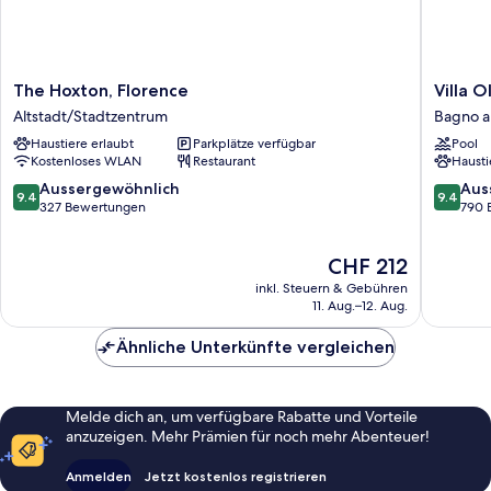
The
Villa
The Hoxton, Florence
Villa O
Hoxton,
Olmi
Altstadt/Stadtzentrum
Bagno a 
Florence
Firenze
Haustiere erlaubt
Parkplätze verfügbar
Pool
Altstadt/Stadtzentrum
Bagno
Kostenloses WLAN
Restaurant
Hausti
a
Ripoli
9.4
9.4
Aussergewöhnlich
Aus
9.4
9.4
von
von
327 Bewertungen
790 
10,
10,
Aussergewöhnlich,
Ausserg
Der
CHF 212
327
790
Preis
Bewertungen
Bewert
inkl. Steuern & Gebühren
beträgt
11. Aug.–12. Aug.
CHF 212
Ähnliche Unterkünfte vergleichen
Melde dich an, um verfügbare Rabatte und Vorteile
anzuzeigen. Mehr Prämien für noch mehr Abenteuer!
Anmelden
Jetzt kostenlos registrieren