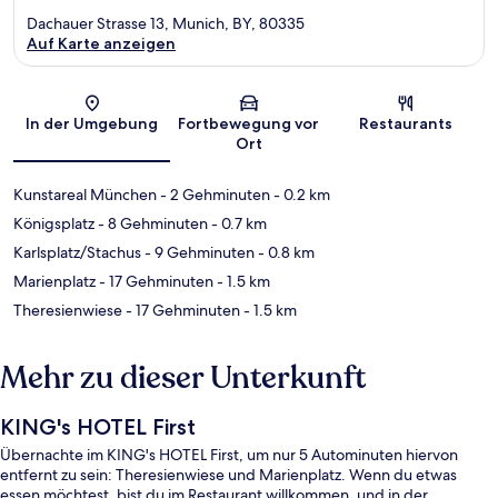
Dachauer Strasse 13, Munich, BY, 80335
Auf Karte anzeigen
Karte
In der Umgebung
Fortbewegung vor
Restaurants
Ort
Kunstareal München
- 2 Gehminuten
- 0.2 km
Königsplatz
- 8 Gehminuten
- 0.7 km
Karlsplatz/Stachus
- 9 Gehminuten
- 0.8 km
Marienplatz
- 17 Gehminuten
- 1.5 km
Theresienwiese
- 17 Gehminuten
- 1.5 km
Mehr zu dieser Unterkunft
KING's HOTEL First
Übernachte im KING's HOTEL First, um nur 5 Autominuten hiervon
entfernt zu sein: Theresienwiese und Marienplatz. Wenn du etwas
essen möchtest, bist du im Restaurant willkommen, und in der