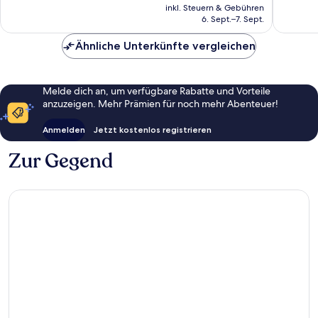
Preis
inkl. Steuern & Gebühren
Bewertungen
Bewert
beträgt
6. Sept.–7. Sept.
CHF 90
Ähnliche Unterkünfte vergleichen
Melde dich an, um verfügbare Rabatte und Vorteile
anzuzeigen. Mehr Prämien für noch mehr Abenteuer!
Anmelden
Jetzt kostenlos registrieren
Zur Gegend