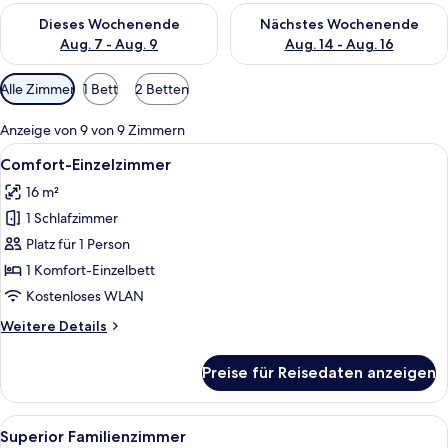
Überprüfe die Verfügbarkeit für dieses Wochenende, Aug. 7 - 
Überprüfe die Verfügbarkeit f
Dieses Wochenende
Nächstes Wochenende
Aug. 7 - Aug. 9
Aug. 14 - Aug. 16
Verfügbare
Alle Zimmer
1 Bett
2 Betten
Filter
für
Anzeige von 9 von 9 Zimmern
Zimmer
Alle
Ein Hotelzimmer mit einem Bett, einem
11
Comfort-Einzelzimmer
Fotos
16 m²
für
1 Schlafzimmer
Comfort-
Einzelzimmer
Platz für 1 Person
anzeigen
1 Komfort-Einzelbett
Kostenloses WLAN
Weitere
Weitere Details
Details
für
Preise für Reisedaten anzeigen
Comfort-
Einzelzimmer
Alle
Ein Hotelzimmer mit Holz-Kopfteil, e
28
Superior Familienzimmer