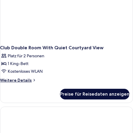
Club Double Room With Quiet Courtyard View
Platz für 2 Personen
1 King-Bett
Kostenloses WLAN
Weitere
Weitere Details
Details
für
Preise für Reisedaten anzeigen
Club
Double
Room
With
Quiet
Courtyard
View