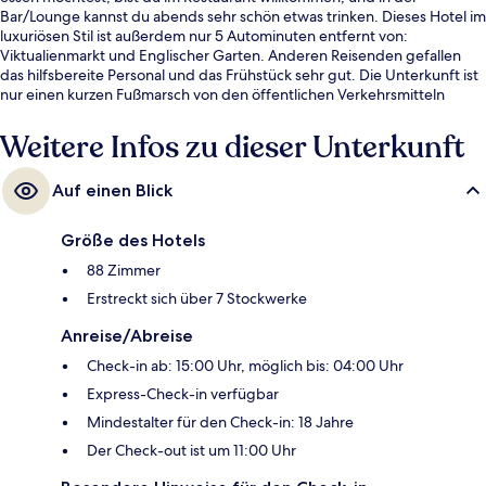
Bar/Lounge kannst du abends sehr schön etwas trinken. Dieses Hotel im
luxuriösen Stil ist außerdem nur 5 Autominuten entfernt von:
Viktualienmarkt und Englischer Garten. Anderen Reisenden gefallen
das hilfsbereite Personal und das Frühstück sehr gut. Die Unterkunft ist
nur einen kurzen Fußmarsch von den öffentlichen Verkehrsmitteln
entfernt: Zur U-Bahn läuft man 2 Minuten (Straßenbahnhaltestelle
Karlstraße) bzw. 2 Minuten (Straßenbahnhaltestelle Hauptbahnhof
Weitere Infos zu dieser Unterkunft
Nord).
Auf einen Blick
Größe des Hotels
88 Zimmer
Erstreckt sich über 7 Stockwerke
Anreise/Abreise
Check-in ab: 15:00 Uhr, möglich bis: 04:00 Uhr
Express-Check-in verfügbar
Mindestalter für den Check-in: 18 Jahre
Der Check-out ist um 11:00 Uhr