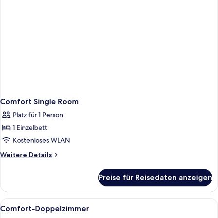
Comfort Single Room
Platz für 1 Person
1 Einzelbett
Kostenloses WLAN
Weitere
Weitere Details
Details
für
Preise für Reisedaten anzeigen
Comfort
Single
Room
Alle
Ein Hotelzimmer mit zwei Einzelbette
22
Comfort-Doppelzimmer
Fotos