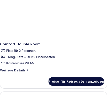
Comfort Double Room
Platz für 2 Personen
1 King-Bett ODER 2 Einzelbetten
Kostenloses WLAN
Weitere
Weitere Details
Details
für
Preise für Reisedaten anzeigen
Comfort
Double
Room