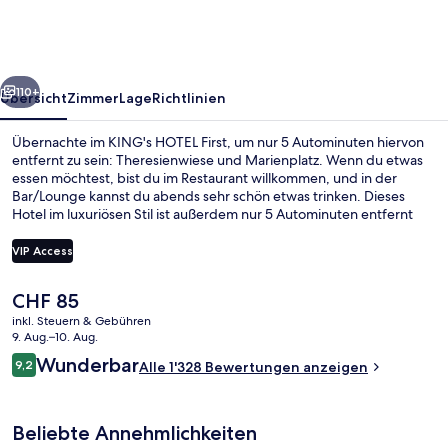
rück
Weiter
110+
Übersicht
Zimmer
Lage
Richtlinien
Übernachte im KING's HOTEL First, um nur 5 Autominuten hiervon
entfernt zu sein: Theresienwiese und Marienplatz. Wenn du etwas
essen möchtest, bist du im Restaurant willkommen, und in der
Bar/Lounge kannst du abends sehr schön etwas trinken. Dieses
Hotel im luxuriösen Stil ist außerdem nur 5 Autominuten entfernt
von: Viktualienmarkt und Englischer Garten. Anderen Reisenden
gefallen das hilfsbereite Personal und das Frühstück sehr gut. Die
VIP Access
Unterkunft ist nur einen kurzen Fußmarsch von den öffentlichen
Verkehrsmitteln entfernt: Zur U-Bahn läuft man 2 Minuten
Der
CHF 85
(Straßenbahnhaltestelle Karlstraße) bzw. 2 Minuten
Lobby-Lounge
aktuelle
(Straßenbahnhaltestelle Hauptbahnhof Nord).
inkl. Steuern & Gebühren
Preis
9. Aug.–10. Aug.
beträgt
Bewertungen
Wunderbar
9,2
Alle 1'328 Bewertungen anzeigen
CHF 85.
9,2 von 10.
Beliebte Annehmlichkeiten