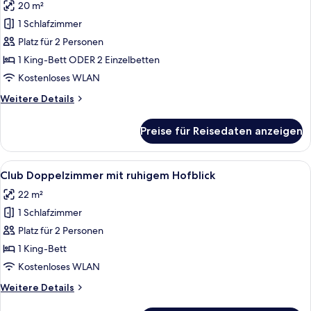
20 m²
für
1 Schlafzimmer
Comfort-
Doppelzimmer
Platz für 2 Personen
anzeigen
1 King-Bett ODER 2 Einzelbetten
Kostenloses WLAN
Weitere
Weitere Details
Details
für
Preise für Reisedaten anzeigen
Comfort-
Doppelzimmer
Alle
Ein Hotelzimmer mit Himmelbett, Flach
14
Club Doppelzimmer mit ruhigem Hofblick
Fotos
22 m²
für
1 Schlafzimmer
Club
Doppelzimmer
Platz für 2 Personen
mit
1 King-Bett
ruhigem
Kostenloses WLAN
Hofblick
Weitere
Weitere Details
anzeigen
Details