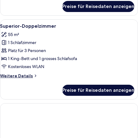
für
Preise für Reisedaten anzeigen
Comfort-
Suite
Alle
Ein Hotelzimmer mit rotem Teppich, e
23
Superior-Doppelzimmer
Fotos
55 m²
für
1 Schlafzimmer
Superior-
Doppelzimmer
Platz für 3 Personen
anzeigen
1 King-Bett und 1 grosses Schlafsofa
Kostenloses WLAN
Weitere
Weitere Details
Details
für
Preise für Reisedaten anzeigen
Superior-
Doppelzimmer