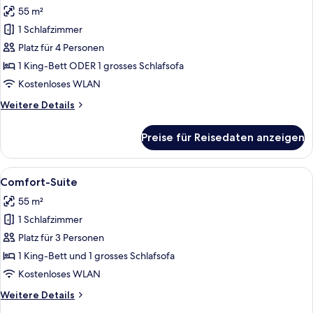
Fotos
55 m²
für
1 Schlafzimmer
Superior
Familienzimmer
Platz für 4 Personen
anzeigen
1 King-Bett ODER 1 grosses Schlafsofa
Kostenloses WLAN
Weitere
Weitere Details
Details
für
Preise für Reisedaten anzeigen
Superior
Familienzimmer
Alle
Ein ordentlich bezogenes Bett mit ein
23
Comfort-Suite
Fotos
55 m²
für
1 Schlafzimmer
Comfort-
Suite
Platz für 3 Personen
anzeigen
1 King-Bett und 1 grosses Schlafsofa
Kostenloses WLAN
Weitere
Weitere Details
Details